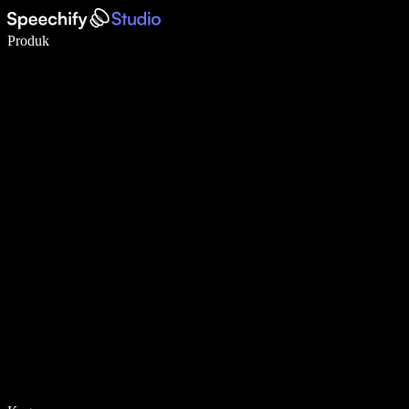
Menulis 5× lebih cepat dengan dikte suara
Produk
Pelajari lebih lanjut