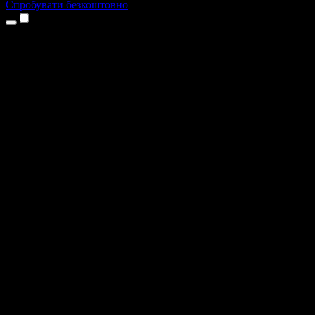
Спробувати безкоштовно
Продукти
Текст у мовлення
Додатки для iPhone та iPad
Додаток для Android
Розширення для Chrome
Розширення для Edge
Вебдодаток
Додаток для Mac
Додаток для Windows
ШІ-генератор голосу
Озвучення
Дубляж