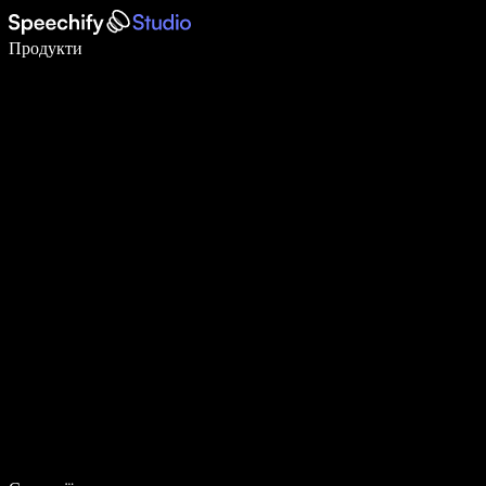
Пишіть у 5 разів швидше за допомогою голосового введення
Продукти
Дізнатися більше