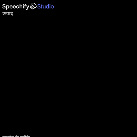
वॉइस टाइपिंग के साथ 5× तेज़ी से लिखें
उत्पाद
और जानें