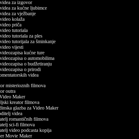
č videa za izgovor
č videa za kućne ljubimce
č videa za vježbanje
č video kolaža
č video priča
č video tutoriala
 video tutoriala za ples
č video tutorijala za šminkanje
 video vijesti
č videozapisa kućne ture
č videozapisa o automobilima
č videozapisa o budžetiranju
č videozapisa o prirodi
komentatorskih videa
r misterioznih filmova
r outra
ideo Maker
jski kreator filmova
inska glazba za Video Maker
itelj videa
telj romantičnih filmova
telj sci-fi filmova
telj video podcasta kopija
ler Movie Maker