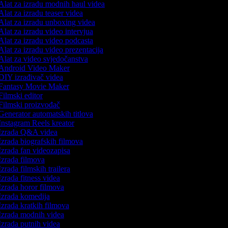
lat za izradu modnih haul videa
lat za izradu teaser videa
lat za izradu unboxing videa
lat za izradu video intervjua
lat za izradu video podcasta
lat za izradu video prezentacija
lat za video svjedočanstva
Android Video Maker
IY izrađivač videa
Fantasy Movie Maker
ilmski editor
ilmski proizvođač
enerator automatskih titlova
nstagram Reels kreator
Izrada Q&A videa
zrada biografskih filmova
zrada fan videozapisa
zrada filmova
zrada filmskih trailera
zrada fitness videa
zrada horor filmova
zrada komedija
zrada kratkih filmova
zrada modnih videa
zrada putnih videa