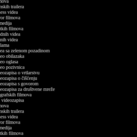
ilmova
lmskih trailera
itness videa
oror filmova
omedija
ratkih filmova
odnih videa
utnih videa
eklama
videa sa zelenom pozadinom
ideo obilazaka
ideo oglasa
ideo pozivnica
ideozapisa o vrtlarstvu
ideozapisa o čišćenju
ideozapisa s govorom
ideozapisa za društvene mreže
iografskih filmova
an videozapisa
ilmova
lmskih trailera
itness videa
oror filmova
omedija
ratkih filmova