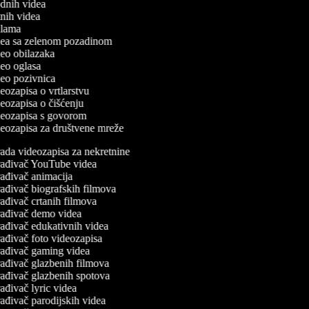
odnih videa
utnih videa
eklama
videa sa zelenom pozadinom
ideo obilazaka
ideo oglasa
ideo pozivnica
ideozapisa o vrtlarstvu
ideozapisa o čišćenju
ideozapisa s govorom
ideozapisa za društvene mreže
ada videozapisa za nekretnine
ađivač YouTube videa
ađivač animacija
ađivač biografskih filmova
ađivač crtanih filmova
ađivač demo videa
ađivač edukativnih videa
ađivač foto videozapisa
ađivač gaming videa
ađivač glazbenih filmova
ađivač glazbenih spotova
ađivač lyric videa
ađivač parodijskih videa