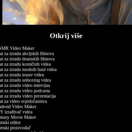
Otkrij više
MR Video Maker
t za izradu akcijskih filmova
t za izradu dramskih filmova
t za izradu komičnih videa
t za izradu modnih haul videa
t za izradu teaser videa
t za izradu unboxing videa
t za izradu video intervjua
t za izradu video podcasta
t za izradu video prezentacija
t za video svjedočanstva
droid Video Maker
 izrađivač videa
ntasy Movie Maker
mski editor
mski proizvođač