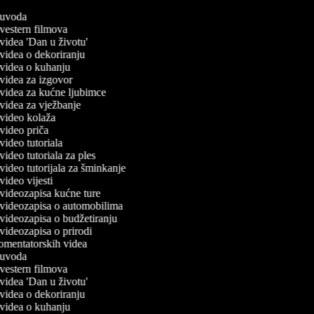
č uvoda
č vestern filmova
č videa 'Dan u životu'
č videa o dekoriranju
č videa o kuhanju
č videa za izgovor
č videa za kućne ljubimce
č videa za vježbanje
č video kolaža
č video priča
č video tutoriala
 video tutoriala za ples
č video tutorijala za šminkanje
 video vijesti
č videozapisa kućne ture
č videozapisa o automobilima
č videozapisa o budžetiranju
č videozapisa o prirodi
komentatorskih videa
č uvoda
č vestern filmova
č videa 'Dan u životu'
č videa o dekoriranju
č videa o kuhanju