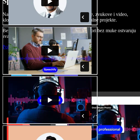
Speechify Studiju.
Napravite voice overe, dodajte besplatne slike, zvukove i video,
klonirajte svoj glas i složite sjajne audio-vizualne projekte.
Bez učenja i sve dostupno u pregledniku, autori bez muke ostvaruju
svaku kreativnu ideju.
Pokreni Studio