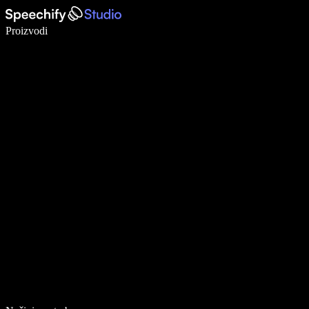
Pišite 5× brže uz glasovno diktiranje
Proizvodi
Saznajte više