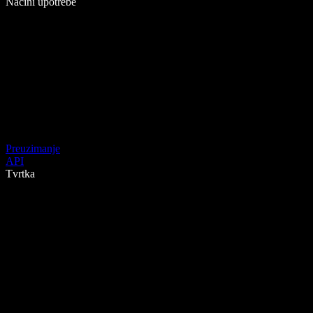
Načini upotrebe
Preuzimanje
API
Tvrtka