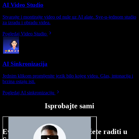
AI Video Studio
Stvarajte i montirajte video od nule uz AI alate. Sve-u-jednom studio
za izradu i obradu videa.
Pogledaj Video Studio
AI Sinkronizacija
Jednim klikom promijenite jezik bilo kojeg videa. Glas, intonacija i
brzina ostaju isti.
Pogledaj AI sinkronizaciju
Isprobajte sami
Evo malog pregleda što možete raditi u