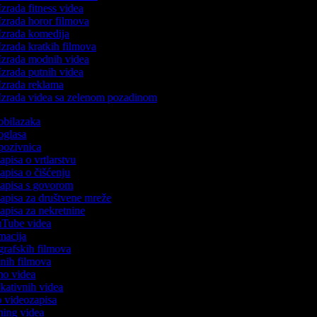
zrada fitness videa
zrada horor filmova
zrada komedija
zrada kratkih filmova
zrada modnih videa
zrada putnih videa
zrada reklama
zrada videa sa zelenom pozadinom
 obilazaka
 oglasa
 pozivnica
zapisa o vrtlarstvu
zapisa o čišćenju
ozapisa s govorom
ozapisa za društvene mreže
zapisa za nekretnine
ouTube videa
imacija
ografskih filmova
tanih filmova
emo videa
ukativnih videa
to videozapisa
aming videa