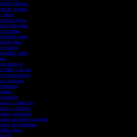
azbenih filmova
lazbenih spotova
ric videa
rodijskih videa
romotivnih videa
action videa
cenzijskih videa
tiričnih videa
ser trailera
jetničkih videa
voda
stern filmova
dea 'Dan u životu'
dea o dekoriranju
idea o kuhanju
 obilazaka
 oglasa
 pozivnica
zapisa o vrtlarstvu
zapisa o čišćenju
ozapisa s govorom
ozapisa za društvene mreže
zapisa za nekretnine
ouTube videa
imacija