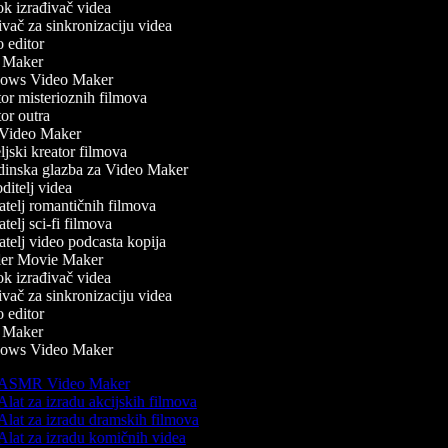
 izrađivač videa
ač za sinkronizaciju videa
editor
Maker
ws Video Maker
r misterioznih filmova
r outra
ideo Maker
jski kreator filmova
inska glazba za Video Maker
itelj videa
telj romantičnih filmova
telj sci-fi filmova
telj video podcasta kopija
ler Movie Maker
 izrađivač videa
ač za sinkronizaciju videa
editor
Maker
ws Video Maker
ASMR Video Maker
lat za izradu akcijskih filmova
lat za izradu dramskih filmova
lat za izradu komičnih videa