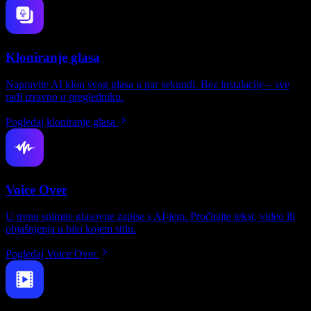
Kloniranje glasa
Napravite AI klon svog glasa u par sekundi. Bez instalacije – sve
radi izravno u pregledniku.
Pogledaj kloniranje glasa
Voice Over
U trenu snimite glasovne zapise s AI-jem. Pročitajte tekst, video ili
objašnjenja u bilo kojem stilu.
Pogledaj Voice Over