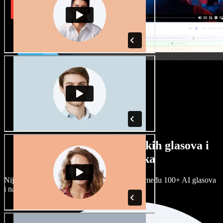
Veliki izbor muških i ženskih glasova i
raznih naglasaka
Nijedan projekt ne mora zvučati isto. Birajte među 100+ AI glasova
i naglasaka i prilagodite ih sebi.