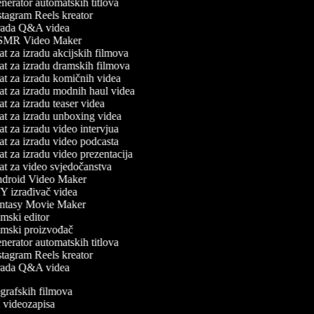
erator automatskih titlova
tagram Reels kreator
ada Q&A videa
MR Video Maker
t za izradu akcijskih filmova
t za izradu dramskih filmova
t za izradu komičnih videa
t za izradu modnih haul videa
t za izradu teaser videa
t za izradu unboxing videa
t za izradu video intervjua
t za izradu video podcasta
t za izradu video prezentacija
t za video svjedočanstva
droid Video Maker
 izrađivač videa
ntasy Movie Maker
mski editor
mski proizvođač
erator automatskih titlova
tagram Reels kreator
ada Q&A videa
iografskih filmova
an videozapisa