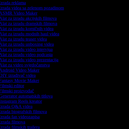
zrada reklama
zrada videa sa zelenom pozadinom
ASMR Video Maker
lat za izradu akcijskih filmova
lat za izradu dramskih filmova
lat za izradu komičnih videa
lat za izradu modnih haul videa
lat za izradu teaser videa
lat za izradu unboxing videa
lat za izradu video intervjua
lat za izradu video podcasta
lat za izradu video prezentacija
lat za video svjedočanstva
Android Video Maker
IY izrađivač videa
Fantasy Movie Maker
ilmski editor
ilmski proizvođač
enerator automatskih titlova
nstagram Reels kreator
Izrada Q&A videa
zrada biografskih filmova
zrada fan videozapisa
zrada filmova
zrada filmskih trailera