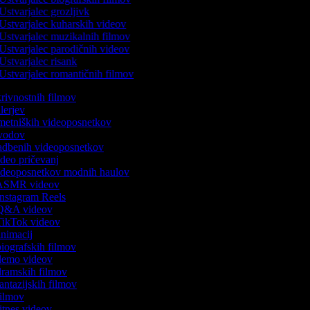
Ustvarjalec grozljivk
Ustvarjalec kuharskih videov
Ustvarjalec muzikalnih filmov
Ustvarjalec parodičnih videov
Ustvarjalec risank
Ustvarjalec romantičnih filmov
skrivnostnih filmov
rilerjev
umetniških videoposnetkov
 uvodov
 vadbenih videoposnetkov
video pričevanj
 videoposnetkov modnih haulov
k ASMR videov
 Instagram Reels
k Q&A videov
 TikTok videov
 animacij
 biografskih filmov
k demo videov
 dramskih filmov
fantazijskih filmov
 filmov
fitnes videov