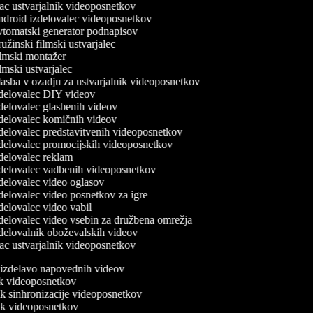
c ustvarjalnik videoposnetkov
droid izdelovalec videoposnetkov
tomatski generator podnapisov
žinski filmski ustvarjalec
lmski montažer
mski ustvarjalec
asba v ozadju za ustvarjalnik videoposnetkov
delovalec DIY videov
delovalec glasbenih videov
delovalec komičnih videov
delovalec predstavitvenih videoposnetkov
delovalec promocijskih videoposnetkov
delovalec reklam
delovalec vadbenih videoposnetkov
delovalec video oglasov
delovalec video posnetkov za igre
elovalec video vabil
delovalec video vsebin za družbena omrežja
delovalnik oboževalskih videov
c ustvarjalnik videoposnetkov
a izdelavo napovednih videov
nik videoposnetkov
nik sinhronizacije videoposnetkov
nik videoposnetkov