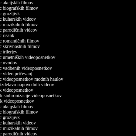
ec akcijskih filmov
ec biografskih filmov
ec grozljivk
lec kuharskih videov
lec muzikalnih filmov
lec parodičnih videov
ec risank
lec romantičnih filmov
ec skrivnostnih filmov
ec trilerjev
lec umetniških videoposnetkov
lec uvodov
lec vadbenih videoposnetkov
ec video pričevanj
lec videoposnetkov modnih haulov
a izdelavo napovednih videov
nik videoposnetkov
nik sinhronizacije videoposnetkov
nik videoposnetkov
ec akcijskih filmov
ec biografskih filmov
ec grozljivk
lec kuharskih videov
lec muzikalnih filmov
lec parodičnih videov