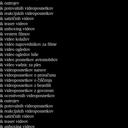
nik outrojev
lnik potovalnih videoposnetkov
nik reakcijskih videoposnetkov
nik satiričnih videov
nik teaser videov
lnik unboxing videov
nik vestern filmov
lnik video kolažev
lnik video napovednikov za filme
lnik video ogledov
nik video ogledov hiše
lnik video posnetkov avtomobilov
nik video vadnic za ples
lnik videoposnetkov narave
lnik videoposnetkov o proračunu
lnik videoposnetkov o čiščenju
nik videoposnetkov z besedili
lnik videoposnetkov z govorom
lnik ocenitvenih videoposnetkov
nik outrojev
lnik potovalnih videoposnetkov
nik reakcijskih videoposnetkov
nik satiričnih videov
nik teaser videov
lnik unboxing videov