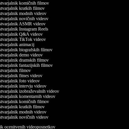
tvarjalnik komičnih filmov
varjalnik kratkih filmov
tvarjalnik modnih videov
tvarjalnik novičnih videov
tvarjalnik ASMR videov
tvarjalnik Instagram Reels
tvarjalnik Q&A videov
tvarjalnik TikTok videov
varjalnik animacij
varjalnik biografskih filmov
tvarjalnik demo videov
tvarjalnik dramskih filmov
varjalnik fantazijskih filmov
varjalnik filmov
varjalnik fitnes videov
varjalnik foto videov
varjalnik intervju videov
tvarjalnik izobraževalnih videov
tvarjalnik komentarnih videov
tvarjalnik komičnih filmov
varjalnik kratkih filmov
tvarjalnik modnih videov
tvarjalnik novičnih videov
lnik ocenitvenih videoposnetkov