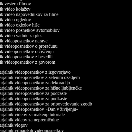
nik vestern filmov
lnik video kolažev
lnik video napovednikov za filme
lnik video ogledov
nik video ogledov hiše
lnik video posnetkov avtomobilov
nik video vadnic za ples
lnik videoposnetkov narave
lnik videoposnetkov o proračunu
lnik videoposnetkov o čiščenju
nik videoposnetkov z besedili
lnik videoposnetkov z govorom
rjalnik videoposnetkov z izgovorjavo
rjalnik videoposnetkov z zelenim ozadjem
rjalnik videoposnetkov za dekoracijo
rjalnik videoposnetkov za hišne ljubljenčke
rjalnik videoposnetkov za podcaste
rjalnik videoposnetkov za podkaste
rjalnik videoposnetkov za pripovedovanje zgodb
rjalnik videoposnetkov »Dan v življenju«
rjalnik videov za makeup tutoriale
rjalnik videov za nepremičnine
rjalnik vlogov
rjalnik vrtnarskih videoposnetkov