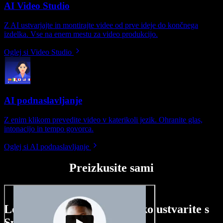
AI Video Studio
Z AI ustvarjajte in montirajte videe od prve ideje do končnega
izdelka. Vse na enem mestu za video produkcijo.
Oglej si Video Studio
AI podnaslavljanje
Z enim klikom prevedite video v katerikoli jezik. Ohranite glas,
intonacijo in tempo govorca.
Oglej si AI podnaslavljanje
Preizkusite sami
Le nekaj primerov, kaj lahko ustvarite s
Speechify Studio.