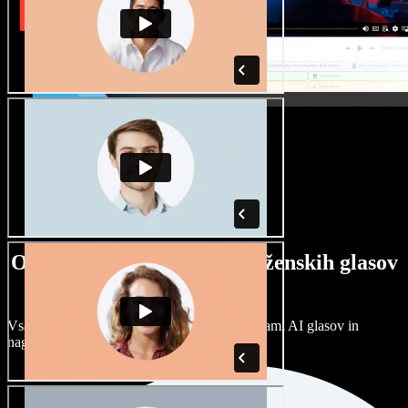
Ogromna izbira moških in ženskih glasov
ter naglasov
Vsak projekt je unikaten. Izbirajte med stotinami AI glasov in
naglasov ter jih prilagodite po svoje.