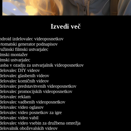
Izvedi več
droid izdelovalec videoposnetkov
tomatski generator podnapisov
žinski filmski ustvarjalec
lmski montažer
mski ustvarjalec
asba v ozadju za ustvarjalnik videoposnetkov
delovalec DIY videov
delovalec glasbenih videov
delovalec komičnih videov
delovalec predstavitvenih videoposnetkov
delovalec promocijskih videoposnetkov
delovalec reklam
delovalec vadbenih videoposnetkov
delovalec video oglasov
delovalec video posnetkov za igre
elovalec video vabil
delovalec video vsebin za družbena omrežja
delovalnik oboževalskih videov