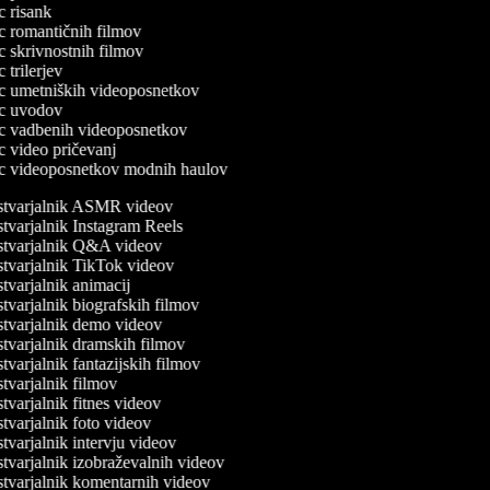
ec risank
lec romantičnih filmov
ec skrivnostnih filmov
ec trilerjev
lec umetniških videoposnetkov
lec uvodov
lec vadbenih videoposnetkov
ec video pričevanj
lec videoposnetkov modnih haulov
tvarjalnik ASMR videov
tvarjalnik Instagram Reels
tvarjalnik Q&A videov
tvarjalnik TikTok videov
varjalnik animacij
varjalnik biografskih filmov
tvarjalnik demo videov
tvarjalnik dramskih filmov
varjalnik fantazijskih filmov
varjalnik filmov
varjalnik fitnes videov
varjalnik foto videov
varjalnik intervju videov
tvarjalnik izobraževalnih videov
tvarjalnik komentarnih videov