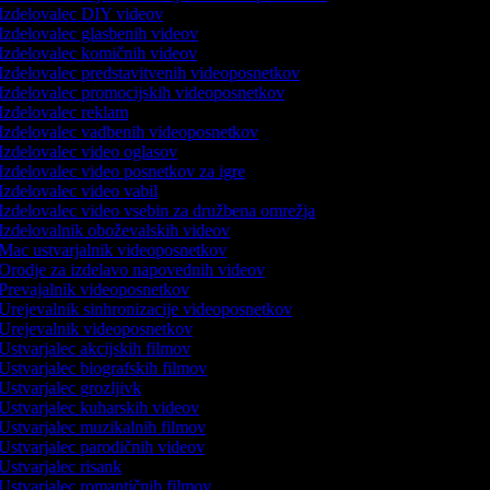
Izdelovalec DIY videov
Izdelovalec glasbenih videov
Izdelovalec komičnih videov
Izdelovalec predstavitvenih videoposnetkov
Izdelovalec promocijskih videoposnetkov
Izdelovalec reklam
Izdelovalec vadbenih videoposnetkov
Izdelovalec video oglasov
Izdelovalec video posnetkov za igre
Izdelovalec video vabil
Izdelovalec video vsebin za družbena omrežja
Izdelovalnik oboževalskih videov
Mac ustvarjalnik videoposnetkov
Orodje za izdelavo napovednih videov
Prevajalnik videoposnetkov
Urejevalnik sinhronizacije videoposnetkov
Urejevalnik videoposnetkov
Ustvarjalec akcijskih filmov
Ustvarjalec biografskih filmov
Ustvarjalec grozljivk
Ustvarjalec kuharskih videov
Ustvarjalec muzikalnih filmov
Ustvarjalec parodičnih videov
Ustvarjalec risank
Ustvarjalec romantičnih filmov