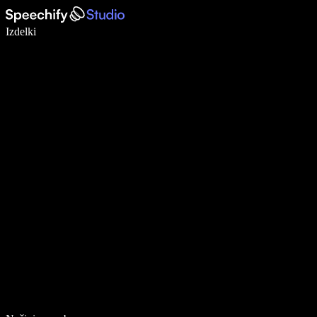
Pišite 5× hitreje z narekovanjem
Izdelki
Več o tem