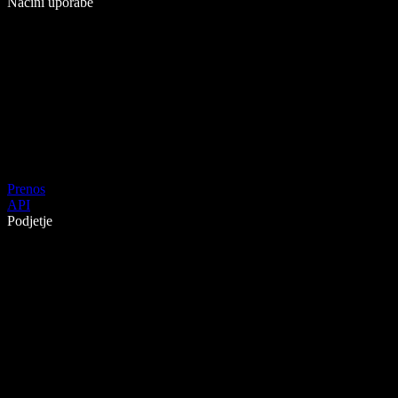
Načini uporabe
Prenos
API
Podjetje