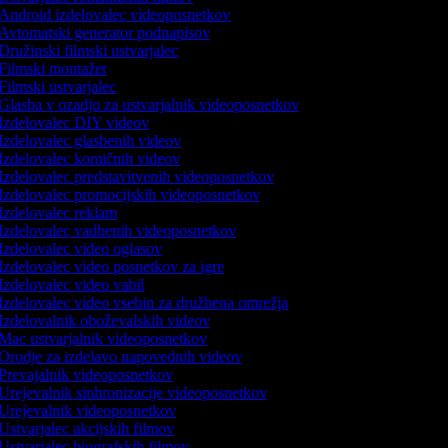
Android izdelovalec videoposnetkov
Avtomatski generator podnapisov
Družinski filmski ustvarjalec
Filmski montažer
Filmski ustvarjalec
Glasba v ozadju za ustvarjalnik videoposnetkov
Izdelovalec DIY videov
Izdelovalec glasbenih videov
Izdelovalec komičnih videov
Izdelovalec predstavitvenih videoposnetkov
Izdelovalec promocijskih videoposnetkov
Izdelovalec reklam
Izdelovalec vadbenih videoposnetkov
Izdelovalec video oglasov
Izdelovalec video posnetkov za igre
Izdelovalec video vabil
Izdelovalec video vsebin za družbena omrežja
Izdelovalnik oboževalskih videov
Mac ustvarjalnik videoposnetkov
Orodje za izdelavo napovednih videov
Prevajalnik videoposnetkov
Urejevalnik sinhronizacije videoposnetkov
Urejevalnik videoposnetkov
Ustvarjalec akcijskih filmov
Ustvarjalec biografskih filmov