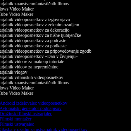
rjalnik znanstvenofantastičnih filmov
ows Video Maker
ube Video Maker
rjalnik videoposnetkov z izgovorjavo
rjalnik videoposnetkov z zelenim ozadjem
rjalnik videoposnetkov za dekoracijo
rjalnik videoposnetkov za hišne ljubljenčke
rjalnik videoposnetkov za podcaste
rjalnik videoposnetkov za podkaste
rjalnik videoposnetkov za pripovedovanje zgodb
rjalnik videoposnetkov »Dan v življenju«
rjalnik videov za makeup tutoriale
rjalnik videov za nepremičnine
rjalnik vlogov
rjalnik vrtnarskih videoposnetkov
rjalnik znanstvenofantastičnih filmov
ows Video Maker
ube Video Maker
Android izdelovalec videoposnetkov
Avtomatski generator podnapisov
Družinski filmski ustvarjalec
Filmski montažer
Filmski ustvarjalec
Glasba v ozadju za ustvarjalnik videoposnetkov