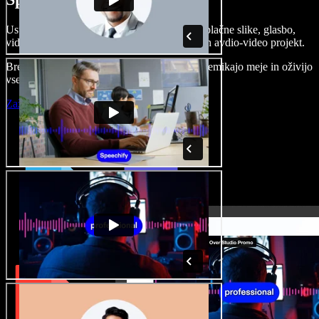
Ustvarjajte govorne posnetke, dodajajte brezplačne slike, glasbo,
videe, klonirajte svoj glas in pripravite celoten avdio-video projekt.
Brez učenja in kar iz brskalnika ustvarjalci premikajo meje in oživijo
vse ideje.
Zaženi Studio