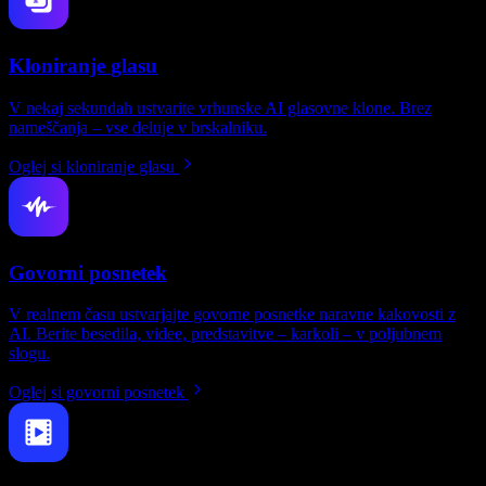
Kloniranje glasu
V nekaj sekundah ustvarite vrhunske AI glasovne klone. Brez
nameščanja – vse deluje v brskalniku.
Oglej si kloniranje glasu
Govorni posnetek
V realnem času ustvarjajte govorne posnetke naravne kakovosti z
AI. Berite besedila, videe, predstavitve – karkoli – v poljubnem
slogu.
Oglej si govorni posnetek