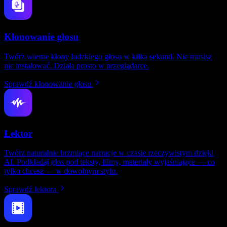
Klonowanie głosu
Twórz wierne klony ludzkiego głosu w kilka sekund. Nie musisz
nic instalować. Działa prosto w przeglądarce.
Sprawdź klonowanie głosu
Lektor
Twórz naturalnie brzmiące narracje w czasie rzeczywistym dzięki
AI. Podkładaj głos pod teksty, filmy, materiały wyjaśniające — co
tylko chcesz — w dowolnym stylu.
Sprawdź lektora