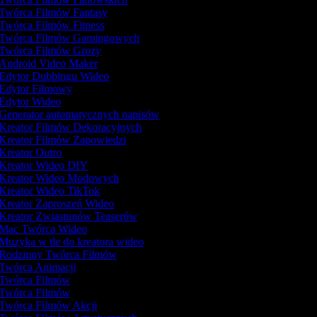
Twórca Filmów Fantasy
Twórca Filmów Fitness
Twórca Filmów Gamingowych
Twórca Filmów Grozy
Android Video Maker
Edytor Dubbingu Wideo
Edytor Filmowy
Edytor Wideo
Generator automatycznych napisów
Kreator Filmów Dekoracyjnych
Kreator Filmów Zapowiedzi
Kreator Outro
Kreator Wideo DIY
Kreator Wideo Modowych
Kreator Wideo TikTok
Kreator Zaproszeń Wideo
Kreator Zwiastunów Teaserów
Mac Twórca Wideo
Muzyka w tle do kreatora wideo
Rodzinny Twórca Filmów
Twórca Animacji
Twórca Filmów
Twórca Filmów
Twórca Filmów Akcji