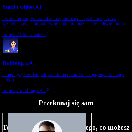
Studio wideo AI
Twórz i edytuj wideo od zera z pomocą naszych narzędzi AI.
Kompleksowe studio do tworzenia i montażu — w jednym miejscu.
Sprawdź Studio wideo
Dubbing z AI
Zmień język wideo jednym kliknięciem. Dopasuj głos, intonację i
tempo.
Sprawdź dubbing z AI
Przekonaj się sam
To tylko niewielka próbka tego, co możesz