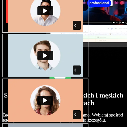
Szeroki wybór głosów żeńskich i męskich
w różnych akcentach
Żadne dwa projekty nie muszą brzmieć tak samo. Wybieraj spośród
setek głosów i akcentów AI i dopracuj je co do szczegółu.