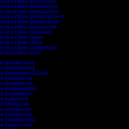
Twórca Filmów Artystycznych
Twórca Filmów Biograficznych
Twórca Filmów Biograficznych
Twórca Filmów Demonstracyjnych
Twórca Filmów Dramatycznych
Twórca Filmów Edukacyjnych
Twórca Filmów Fanowskich
Twórca Filmów Fantasy
Twórca Filmów Fitness
Twórca Filmów Gamingowych
Twórca Filmów Grozy
ów Informacyjnych
ów Instruktażowych
ów Instruktażowych Tańca
mów Komediowych
mów Komediowych
ów Komentatorskich
mów Kryminalnych
ów Kulinarnych
mów Muzycznych
mów Ogrodniczych
ów Podróżniczych
ów Prezentacyjnych
mów Promocyjnych