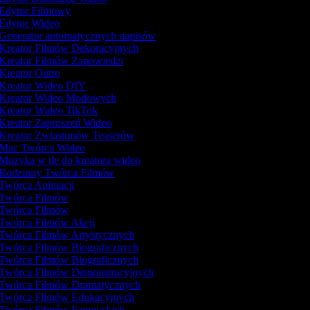
Edytor Filmowy
Edytor Wideo
Generator automatycznych napisów
Kreator Filmów Dekoracyjnych
Kreator Filmów Zapowiedzi
Kreator Outro
Kreator Wideo DIY
Kreator Wideo Modowych
Kreator Wideo TikTok
Kreator Zaproszeń Wideo
Kreator Zwiastunów Teaserów
Mac Twórca Wideo
Muzyka w tle do kreatora wideo
Rodzinny Twórca Filmów
Twórca Animacji
Twórca Filmów
Twórca Filmów
Twórca Filmów Akcji
Twórca Filmów Artystycznych
Twórca Filmów Biograficznych
Twórca Filmów Biograficznych
Twórca Filmów Demonstracyjnych
Twórca Filmów Dramatycznych
Twórca Filmów Edukacyjnych
Twórca Filmów Fanowskich