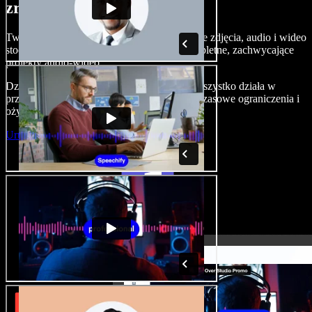
zrobić z Speechify Studio.
Twórz nagrania lektorskie, dodawaj bezpłatne zdjęcia, audio i wideo
stockowe, klonuj swój głos — i składaj kompletne, zachwycające
projekty audio-wideo.
Dzięki zerowej krzywej uczenia i temu, że wszystko działa w
przeglądarce, twórcy mogą porzucić dotychczasowe ograniczenia i
ożywić każdy kreatywny pomysł.
Uruchom Studio