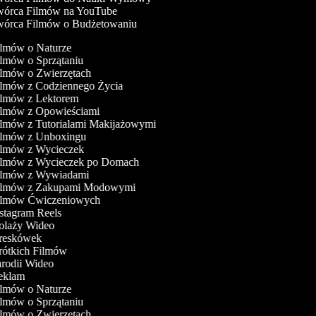
órca Filmów na YouTube
órca Filmów o Budżetowaniu
ilmów o Naturze
ilmów o Sprzątaniu
ilmów o Zwierzętach
ilmów z Codziennego Życia
Filmów z Lektorem
Filmów z Opowieściami
ilmów z Tutorialami Makijażowymi
Filmów z Unboxingu
Filmów z Wycieczek
Filmów z Wycieczek po Domach
Filmów z Wywiadami
Filmów z Zakupami Modowymi
Filmów Ćwiczeniowych
nstagram Reels
Kolaży Wideo
Kreskówek
Krótkich Filmów
arodii Wideo
Reklam
ilmów o Naturze
ilmów o Sprzątaniu
ilmów o Zwierzętach