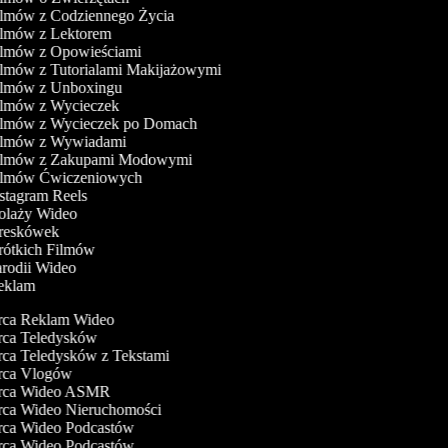
ilmów z Codziennego Życia
Filmów z Lektorem
Filmów z Opowieściami
ilmów z Tutorialami Makijażowymi
Filmów z Unboxingu
Filmów z Wycieczek
Filmów z Wycieczek po Domach
Filmów z Wywiadami
Filmów z Zakupami Modowymi
Filmów Ćwiczeniowych
nstagram Reels
Kolaży Wideo
Kreskówek
Krótkich Filmów
arodii Wideo
Reklam
ca Reklam Wideo
ca Teledysków
a Teledysków z Tekstami
ca Vlogów
ca Wideo ASMR
a Wideo Nieruchomości
ca Wideo Podcastów
ca Wideo Podcastów