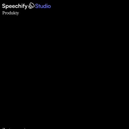
Pisz 5× szybciej dzięki dyktowaniu głosowemu
Produkty
Dowiedz się więcej