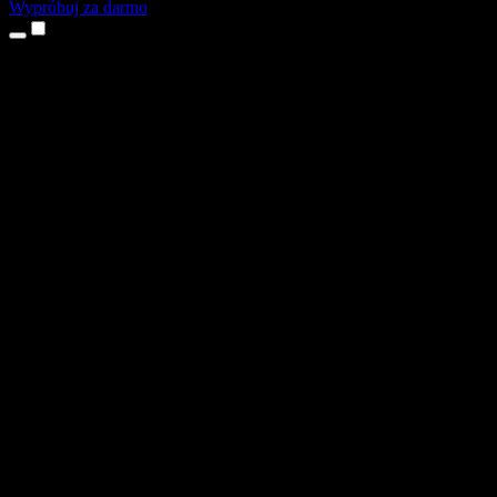
Wypróbuj za darmo
Produkty
Tekst na mowę
Aplikacje na iPhone’a i iPada
Aplikacja na Androida
Rozszerzenie do Chrome
Rozszerzenie do Edge
Aplikacja webowa
Aplikacja na Maca
Aplikacja na Windows
Generator głosu AI
Lektoring
Dubbing