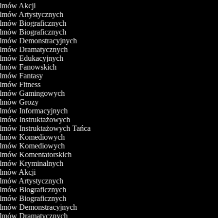
Filmów Akcji
ilmów Artystycznych
ilmów Biograficznych
ilmów Biograficznych
Filmów Demonstracyjnych
Filmów Dramatycznych
Filmów Edukacyjnych
Filmów Fanowskich
Filmów Fantasy
ilmów Fitness
Filmów Gamingowych
Filmów Grozy
Filmów Informacyjnych
ilmów Instruktażowych
ilmów Instruktażowych Tańca
Filmów Komediowych
Filmów Komediowych
Filmów Komentatorskich
Filmów Kryminalnych
Filmów Akcji
ilmów Artystycznych
ilmów Biograficznych
ilmów Biograficznych
Filmów Demonstracyjnych
Filmów Dramatycznych