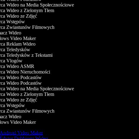
a Wideo na Media Społecznościowe
a Wideo z Zielonym Tłem
a Wideo ze Zdjęć
ca Wstępów
ca Zwiastunów Filmowych
acz Wideo
ows Video Maker
ca Reklam Wideo
ca Teledysków
a Teledysków z Tekstami
ca Vlogów
ca Wideo ASMR
a Wideo Nieruchomości
ca Wideo Podcastów
ca Wideo Podcastów
a Wideo na Media Społecznościowe
a Wideo z Zielonym Tłem
a Wideo ze Zdjęć
ca Wstępów
ca Zwiastunów Filmowych
acz Wideo
ows Video Maker
Android Video Maker
Edytor Dubbingu Wideo