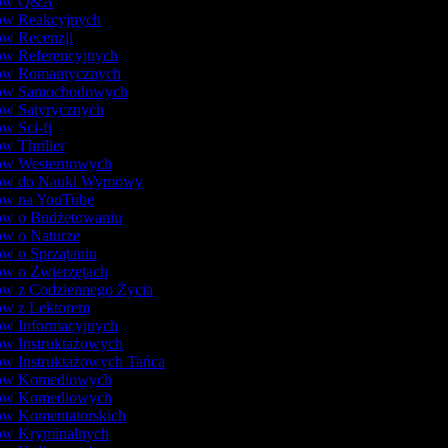
lmów Q&A
mów Reakcyjnych
ów Recenzji
ów Referencyjnych
mów Romantycznych
mów Samochodowych
ów Satyrycznych
ów Sci-fi
ów Thriller
mów Westernowych
mów do Nauki Wymowy
mów na YouTube
mów o Budżetowaniu
ów o Naturze
ów o Sprzątaniu
ów o Zwierzętach
ów z Codziennego Życia
ów z Lektorem
ów Informacyjnych
ów Instruktażowych
ów Instruktażowych Tańca
mów Komediowych
mów Komediowych
ów Komentatorskich
mów Kryminalnych