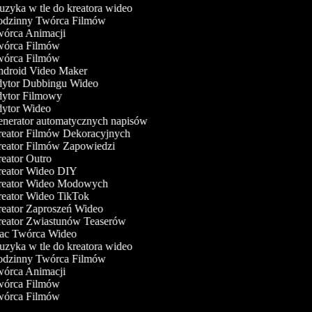
zyka w tle do kreatora wideo
dzinny Twórca Filmów
órca Animacji
órca Filmów
órca Filmów
droid Video Maker
ytor Dubbingu Wideo
ytor Filmowy
ytor Wideo
nerator automatycznych napisów
eator Filmów Dekoracyjnych
eator Filmów Zapowiedzi
eator Outro
eator Wideo DIY
eator Wideo Modowych
eator Wideo TikTok
eator Zaproszeń Wideo
eator Zwiastunów Teaserów
c Twórca Wideo
zyka w tle do kreatora wideo
dzinny Twórca Filmów
órca Animacji
órca Filmów
órca Filmów