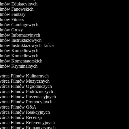
Filmów Edukacyjnych
Filmów Fanowskich
Filmów Fantasy
ilmów Fitness
Filmów Gamingowych
Filmów Grozy
Filmów Informacyjnych
ilmów Instruktażowych
ilmów Instruktażowych Tańca
Filmów Komediowych
Filmów Komediowych
Filmów Komentatorskich
Filmów Kryminalnych
órca Filmów Kulinarnych
órca Filmów Muzycznych
órca Filmów Ogrodniczych
órca Filmów Podróżniczych
órca Filmów Prezentacyjnych
órca Filmów Promocyjnych
órca Filmów Q&A
órca Filmów Reakcyjnych
órca Filmów Recenzji
órca Filmów Referencyjnych
órca Filmów Romantycznych