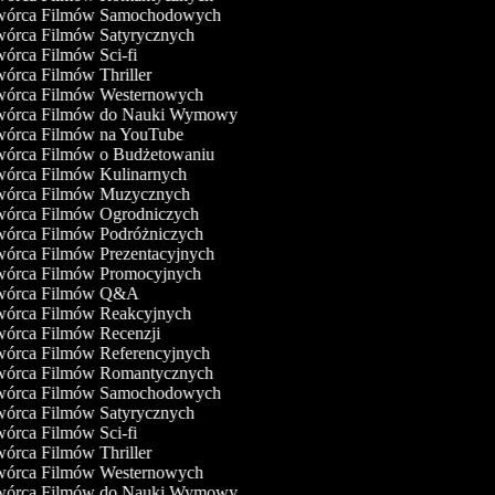
órca Filmów Samochodowych
órca Filmów Satyrycznych
órca Filmów Sci-fi
órca Filmów Thriller
órca Filmów Westernowych
órca Filmów do Nauki Wymowy
órca Filmów na YouTube
órca Filmów o Budżetowaniu
órca Filmów Kulinarnych
órca Filmów Muzycznych
órca Filmów Ogrodniczych
órca Filmów Podróżniczych
órca Filmów Prezentacyjnych
órca Filmów Promocyjnych
órca Filmów Q&A
órca Filmów Reakcyjnych
órca Filmów Recenzji
órca Filmów Referencyjnych
órca Filmów Romantycznych
órca Filmów Samochodowych
órca Filmów Satyrycznych
órca Filmów Sci-fi
órca Filmów Thriller
órca Filmów Westernowych
órca Filmów do Nauki Wymowy