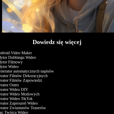
Dowiedz się więcej
droid Video Maker
ytor Dubbingu Wideo
ytor Filmowy
ytor Wideo
nerator automatycznych napisów
eator Filmów Dekoracyjnych
eator Filmów Zapowiedzi
eator Outro
eator Wideo DIY
eator Wideo Modowych
eator Wideo TikTok
eator Zaproszeń Wideo
eator Zwiastunów Teaserów
c Twórca Wideo