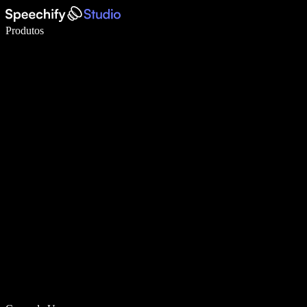
Escreva 5× mais rápido com digitação por voz
Produtos
Saiba mais