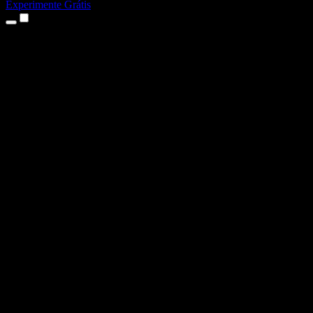
Experimente Grátis
Produtos
Texto para Fala
Apps para iPhone e iPad
App para Android
Extensão para Chrome
Extensão para Edge
App Web
App para Mac
App para Windows
Gerador de Voz com IA
Dublagem de Voz
Dublagem