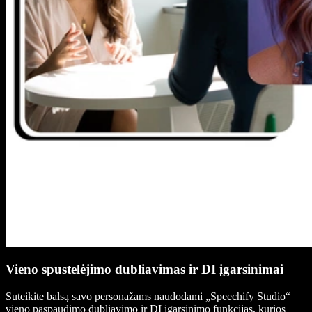
Vieno spustelėjimo dubliavimas ir DI įgarsinimai
Suteikite balsą savo personažams naudodami „Speechify Studio“
vieno paspaudimo dubliavimo ir DI įgarsinimo funkcijas, kurios