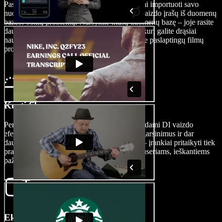
Paspauskite „Vaizdai/Vaizdo įrašai“, norėdami importuoti savo
nuotraukas, muziką ar vaizdo failus. Reikia vaizdo įrašų iš duomenų
bazės? Jokių problemų. Naršykite mūsų duomenų bazę – joje rasite
daug nemokamo ir paruošto naudoti turinio, kurį galite drąsiai
naudoti tiek asmeniniuose, tiek komerciniuose paslaptingų filmų
projektuose.
Kurti filmą
Personalizuokite savo paslaptingą filmą pridėdami DI vaizdo
efektus, perėjimus, garso efektus, subtitrus, įgarsinimus ir dar
daugiau. Redagavimo galimybės neribotos — įrankiai pritaikyti tiek
pradedantiesiems, tiek profesionaliems prodiuseriams, ieškantiems
pažangių funkcijų.
Eksportuokite savo filmą