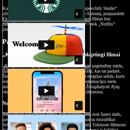
Kai jūsų paslaptingas šedevras bus baigtas, „Speechify Studio“
užtikrina sklandų eksportą. Tiesiog pasirinkite formatą, paspauskite
Eksportuoti ir jūsų aukštos kokybės paslaptingas filmas bus
paruoštas sužavėti auditoriją visame pasaulyje – tiek „Netflix“
platformoje, tiek vietiniuose kino teatruose.
Paslaptingų filmų tipai
„Kas padarė?“ (whodunit) tipo paslaptingi filmai
„Kas padarė?“ tipo paslaptingi filmai sukasi apie pagrindinę mįslę,
dažniausiai nusikaltimą, kurios esmė – išsiaiškinti, kas tai padarė.
Šiuose filmuose dažnai veikia detektyvas arba mėgėjas seklis, kuris
renka užuominas, apklausia įtariamuosius ir kulminacijos metu
atskleidžia kaltininką. Klasikiniai pavyzdžiai:
Žmogžudystė Rytų
eksprese
,
Stiklo svogūnas: Ištraukti peiliai
ir
Užuomina
.
Noir stiliaus paslaptingi filmai
Noir stiliaus paslaptingi filmai, kaip bendros film noir žanro dalis,
pasižymi tamsia ir paslaptinga atmosfera, dažnai su morališkai
dviprasmiškais personažais bei painiais siužetais. Tokiuose filmuose
dažnai veikia užkietėję detektyvai, fatališkos moterys ir šešėlinė