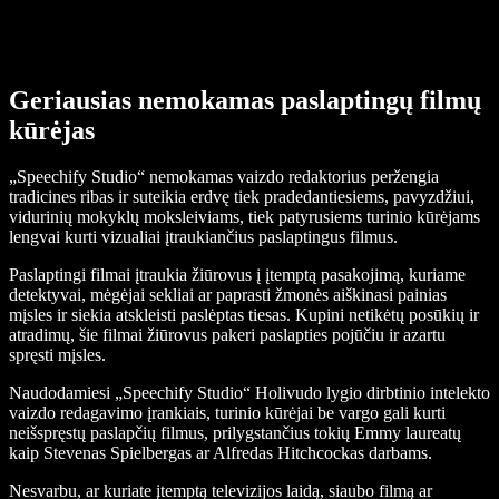
Geriausias nemokamas paslaptingų filmų
kūrėjas
„Speechify Studio“ nemokamas vaizdo redaktorius peržengia
tradicines ribas ir suteikia erdvę tiek pradedantiesiems, pavyzdžiui,
vidurinių mokyklų moksleiviams, tiek patyrusiems turinio kūrėjams
lengvai kurti vizualiai įtraukiančius paslaptingus filmus.
Paslaptingi filmai įtraukia žiūrovus į įtemptą pasakojimą, kuriame
detektyvai, mėgėjai sekliai ar paprasti žmonės aiškinasi painias
mįsles ir siekia atskleisti paslėptas tiesas. Kupini netikėtų posūkių ir
atradimų, šie filmai žiūrovus pakeri paslapties pojūčiu ir azartu
spręsti mįsles.
Naudodamiesi „Speechify Studio“ Holivudo lygio dirbtinio intelekto
vaizdo redagavimo įrankiais, turinio kūrėjai be vargo gali kurti
neišspręstų paslapčių filmus, prilygstančius tokių Emmy laureatų
kaip Stevenas Spielbergas ar Alfredas Hitchcockas darbams.
Nesvarbu, ar kuriate įtemptą televizijos laidą, siaubo filmą ar