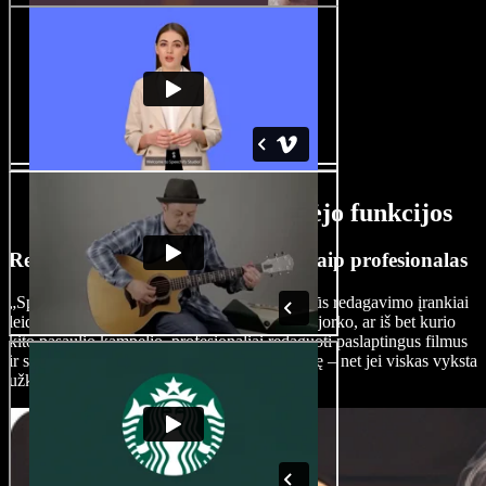
DI paslaptingų filmų kūrėjo funkcijos
Redaguokite paslaptingus filmus kaip profesionalas
„Speechify Studio“ intuityvi sąsaja ir pažangūs redagavimo įrankiai
leidžia filmų kūrėjams, nesvarbu, ar jie iš Niujorko, ar iš bet kurio
kito pasaulio kampelio, profesionaliai redaguoti paslaptingus filmus
ir suteikti savo pasakojimui kino lygio kokybę – net jei viskas vyksta
užkulisiuose.