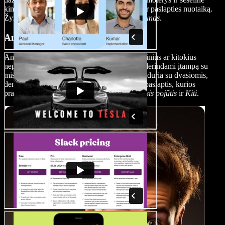
kinematografija, kurianti nuolatinės įtampos ir paslapties nuotaiką.
Žymūs pavyzdžiai:
Malto sakalas
ir
Čainataunas
.
Antgamtiniai paslaptingi filmai
Antgamtiniai paslaptingi filmai įpinа antgamtinius ar kitokius
nepaprastus elementus į paslaptingą siužetą, derindami įtampą su
mistika. Tokiuose filmuose tyrėjai dažnai susiduria su dvasiomis,
demonais ar keistais reiškiniais ir atskleidžia paslaptis, kurios
pranoksta žemišką pasaulį. Pavyzdžiai:
Šeštasis pojūtis
ir
Kiti
.