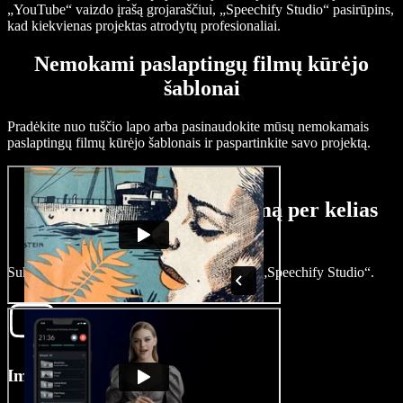
„YouTube“ vaizdo įrašą grojaraščiui, „Speechify Studio“ pasirūpins,
kad kiekvienas projektas atrodytų profesionaliai.
Nemokami paslaptingų filmų kūrėjo
šablonai
Pradėkite nuo tuščio lapo arba pasinaudokite mūsų nemokamais
paslaptingų filmų kūrėjo šablonais ir paspartinkite savo projektą.
Sukurkite paslaptingą filmą per kelias
minutes
Sukurkite paslaptingą istoriją akimirksniu su „Speechify Studio“.
Importuokite savo filmą