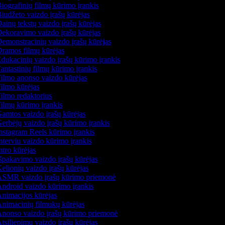
iografinių filmų kūrimo įrankis
iudžeto vaizdo įrašų kūrėjas
ainų tekstų vaizdo įrašų kūrėjas
ekoravimo vaizdo įrašų kūrėjas
emonstracinių vaizdo įrašų kūrėjas
ramos filmų kūrėjas
dukacinių vaizdo įrašų kūrimo įrankis
antastinių filmų kūrimo įrankis
ilmo anonso vaizdo kūrėjas
ilmo kūrėjas
ilmo redaktorius
ilmų kūrimo įrankis
amtos vaizdo įrašų kūrėjas
erbėjų vaizdo įrašų kūrimo įrankis
nstagram Reels kūrimo įrankis
nterviu vaizdo kūrimo įrankis
ntro kūrėjas
špakavimo vaizdo įrašų kūrėjas
elionių vaizdo įrašų kūrėjas
SMR vaizdo įrašų kūrimo priemonė
ndroid vaizdo kūrimo įrankis
nimacijos kūrėjas
nimacinių filmukų kūrėjas
nonso vaizdo įrašų kūrimo priemonė
tsiliepimų vaizdo įrašų kūrėjas