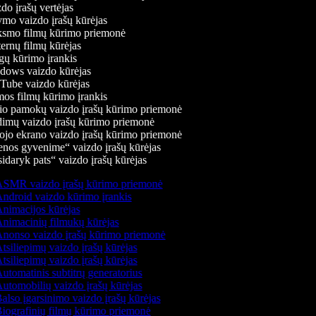
do įrašų vertėjas
mo vaizdo įrašų kūrėjas
smo filmų kūrimo priemonė
ernų filmų kūrėjas
ų kūrimo įrankis
ows vaizdo kūrėjas
ube vaizdo kūrėjas
os filmų kūrimo įrankis
o pamokų vaizdo įrašų kūrimo priemonė
imų vaizdo įrašų kūrimo priemonė
ojo ekrano vaizdo įrašų kūrimo priemonė
nos gyvenime“ vaizdo įrašų kūrėjas
idaryk pats“ vaizdo įrašų kūrėjas
SMR vaizdo įrašų kūrimo priemonė
ndroid vaizdo kūrimo įrankis
nimacijos kūrėjas
nimacinių filmukų kūrėjas
nonso vaizdo įrašų kūrimo priemonė
tsiliepimų vaizdo įrašų kūrėjas
tsiliepimų vaizdo įrašų kūrėjas
utomatinis subtitrų generatorius
utomobilių vaizdo įrašų kūrėjas
also įgarsinimo vaizdo įrašų kūrėjas
iografinių filmų kūrimo priemonė