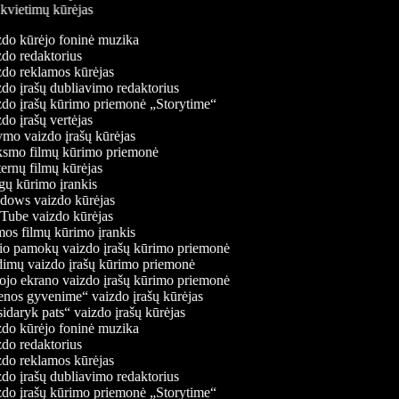
 kvietimų kūrėjas
do kūrėjo foninė muzika
do redaktorius
do reklamos kūrėjas
do įrašų dubliavimo redaktorius
do įrašų kūrimo priemonė „Storytime“
do įrašų vertėjas
mo vaizdo įrašų kūrėjas
smo filmų kūrimo priemonė
ernų filmų kūrėjas
ų kūrimo įrankis
ows vaizdo kūrėjas
ube vaizdo kūrėjas
os filmų kūrimo įrankis
o pamokų vaizdo įrašų kūrimo priemonė
imų vaizdo įrašų kūrimo priemonė
ojo ekrano vaizdo įrašų kūrimo priemonė
nos gyvenime“ vaizdo įrašų kūrėjas
idaryk pats“ vaizdo įrašų kūrėjas
do kūrėjo foninė muzika
do redaktorius
do reklamos kūrėjas
do įrašų dubliavimo redaktorius
do įrašų kūrimo priemonė „Storytime“