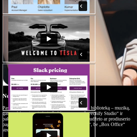
Nemokama medijos biblioteka
Pasiekite įvairialypę nemokamų medijos failų biblioteką – muziką,
garso efektus ir vaizdo įrašų klipus – per „Speechify Studio“ ir
pakelkite savo projekto vertę be milžiniško biudžeto ar prodiuserio
pagalbos. Sukurkite filmą, vertą „Box Office“, be „Box Office“
streso.