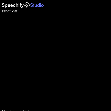
Rašykite 5× greičiau naudodami diktavimą balsu
Produktai
Sužinokite daugiau