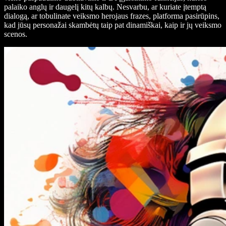
palaiko anglų ir daugelį kitų kalbų. Nesvarbu, ar kuriate įtemptą
dialogą, ar tobulinate veiksmo herojaus frazes, platforma pasirūpins,
kad jūsų personažai skambėtų taip pat dinamiškai, kaip ir jų veiksmo
scenos.