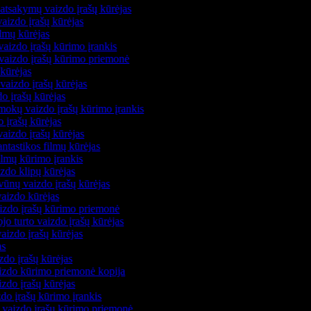
 atsakymų vaizdo įrašų kūrėjas
vaizdo įrašų kūrėjas
ilmų kūrėjas
vaizdo įrašų kūrimo įrankis
ų vaizdo įrašų kūrimo priemonė
 kūrėjas
vaizdo įrašų kūrėjas
do įrašų kūrėjas
mokų vaizdo įrašų kūrimo įrankis
o įrašų kūrėjas
aizdo įrašų kūrėjas
antastikos filmų kūrėjas
filmų kūrimo įrankis
izdo klipų kūrėjas
vūnų vaizdo įrašų kūrėjas
vaizdo kūrėjas
aizdo įrašų kūrimo priemonė
jo turto vaizdo įrašų kūrėjas
vaizdo įrašų kūrėjas
jas
izdo įrašų kūrėjas
aizdo kūrimo priemonė kopija
izdo įrašų kūrėjas
zdo įrašų kūrimo įrankis
jų vaizdo įrašų kūrimo priemonė