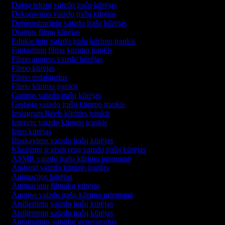
Dainų tekstų vaizdo įrašų kūrėjas
Dekoravimo vaizdo įrašų kūrėjas
Demonstracinių vaizdo įrašų kūrėjas
Dramos filmų kūrėjas
Edukacinių vaizdo įrašų kūrimo įrankis
Fantastinių filmų kūrimo įrankis
Filmo anonso vaizdo kūrėjas
Filmo kūrėjas
Filmo redaktorius
Filmų kūrimo įrankis
Gamtos vaizdo įrašų kūrėjas
Gerbėjų vaizdo įrašų kūrimo įrankis
Instagram Reels kūrimo įrankis
Interviu vaizdo kūrimo įrankis
Intro kūrėjas
Išpakavimo vaizdo įrašų kūrėjas
Klausimų ir atsakymų vaizdo įrašų kūrėjas
ASMR vaizdo įrašų kūrimo priemonė
Android vaizdo kūrimo įrankis
Animacijos kūrėjas
Animacinių filmukų kūrėjas
Anonso vaizdo įrašų kūrimo priemonė
Atsiliepimų vaizdo įrašų kūrėjas
Atsiliepimų vaizdo įrašų kūrėjas
Automatinis subtitrų generatorius