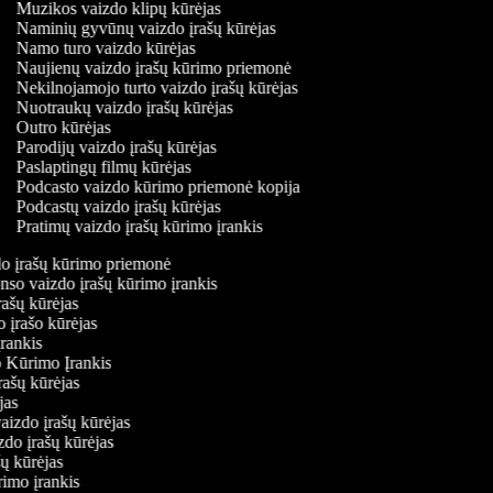
Muzikos vaizdo klipų kūrėjas
Naminių gyvūnų vaizdo įrašų kūrėjas
Namo turo vaizdo kūrėjas
Naujienų vaizdo įrašų kūrimo priemonė
Nekilnojamojo turto vaizdo įrašų kūrėjas
Nuotraukų vaizdo įrašų kūrėjas
Outro kūrėjas
Parodijų vaizdo įrašų kūrėjas
Paslaptingų filmų kūrėjas
Podcasto vaizdo kūrimo priemonė kopija
Podcastų vaizdo įrašų kūrėjas
Pratimų vaizdo įrašų kūrimo įrankis
zdo įrašų kūrimo priemonė
nso vaizdo įrašų kūrimo įrankis
įrašų kūrėjas
o įrašo kūrėjas
įrankis
o Kūrimo Įrankis
įrašų kūrėjas
ėjas
 vaizdo įrašų kūrėjas
izdo įrašų kūrėjas
ašų kūrėjas
rimo įrankis