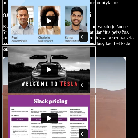
pritrauktumėte potencialius keliautojus naujiems nuotykiams.
Atostogų prisiminimų vaizdo įrašai
Išsaugokite savo atostogų akimirkas prisiminimų vaizdo įrašuose.
Sudėkite savo kelionių įspūdžius – kvapą gniaužiančius peizažus,
kultūrinius susitikimus ir nepamirštamus momentus – į gražų vaizdo
montažą su fonine muzika ir asmeniškais elementais, kad bet kada
galėtumėte atgaivinti geriausias akimirkas.