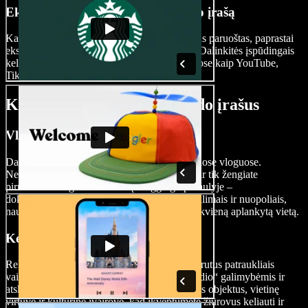
Eksportuokite savo kelionių vaizdo įrašą
Kai jūsų kino vertas kelionių vaizdo įrašas bus paruoštas, paprastai
eksportuokite jį spustelėdami „Eksportuoti“. Dalinkitės įspūdingais
kelionių įrašais socialiniuose tinkluose, tokiuose kaip YouTube,
TikTok, Reels ir kitur.
Kada naudoti kelionių vaizdo įrašus
Vlogai
Dalinkitės savo kelionių patirtimis išraiškinguose vloguose.
Nesvarbu, ar esate patyręs tinklaraštininkas, ar tik žengiate
pirmuosius žingsnius kelionių vloggingo pasaulyje –
dokumentuokite savo keliones, dalykitės pakilimais ir nuopoliais,
naudinga patirtimi ir asmeniniu požiūriu į kiekvieną aplankytą vietą.
Kelionių reklaminiai vaizdo įrašai
Reklamuokite savo kelionių agentūrą ar maršrutus patraukliais
vaizdo klipais. Pasinaudokite „Speechify Studio“ galimybėmis ir
atskleiskite skirtingų vietovių žavesį, unikalius objektus, vietinę
virtuvę ir kultūrinę įvairovę, kad įkvėptumėte žiūrovus keliauti ir