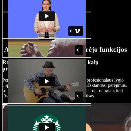
AI kelionių vaizdo įrašų kūrėjo funkcijos
Redaguokite kelionių vaizdo įrašus kaip
profesionalas
Perpraskite vaizdo įrašų redagavimo meną su profesionalaus lygio
„Speechify Studio“ įrankiais. Pridėkite intro, užsklandas, perėjimus,
subtitrus, foninę muziką, logotipus, AI efektus ir dar daugiau, kad
jūsų kelionių turinys atrodytų išbaigtas ir vientisas.