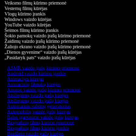
Veiksmo filmų kūrimo priemonė
Vesternų filmų kūrėjas
Vlogų kūrimo įrankis
Windows vaizdo kūrėjas
YouTube vaizdo kūrėjas
Šeimos filmų kūrimo įrankis
Šokio pamokų vaizdo įrašų kūrimo priemonė
Žaidimų vaizdo įrašų kūrimo priemonė
Žaliojo ekrano vaizdo įrašų kūrimo priemonė
„Dienos gyvenime“ vaizdo įrašų kūrėjas
„Pasidaryk pats“ vaizdo įrašų kūrėjas
ASMR vaizdo įrašų kūrimo priemonė
Android vaizdo kūrimo įrankis
Animacijos kūrėjas
Animacinių filmukų kūrėjas
Anonso vaizdo įrašų kūrimo priemonė
Atsiliepimų vaizdo įrašų kūrėjas
Atsiliepimų vaizdo įrašų kūrėjas
Automatinis subtitrų generatorius
Automobilių vaizdo įrašų kūrėjas
Balso įgarsinimo vaizdo įrašų kūrėjas
Biografinių filmų kūrimo priemonė
Biografinių filmų kūrimo įrankis
Biudžeto vaizdo įrašų kūrėjas