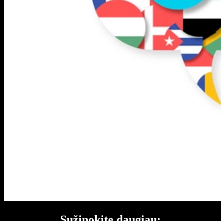
Sužinokite daugiau: