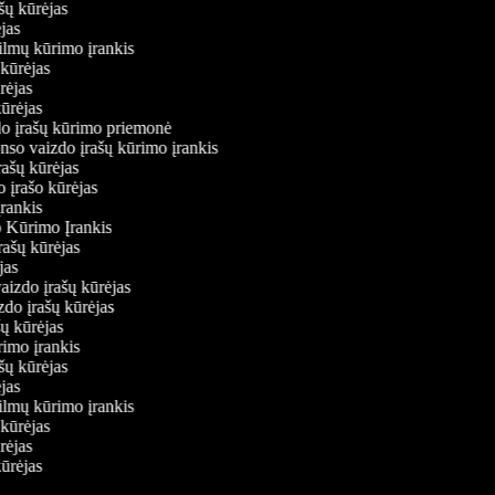
ašų kūrėjas
rėjas
filmų kūrimo įrankis
ų kūrėjas
ūrėjas
kūrėjas
zdo įrašų kūrimo priemonė
nso vaizdo įrašų kūrimo įrankis
įrašų kūrėjas
o įrašo kūrėjas
įrankis
o Kūrimo Įrankis
įrašų kūrėjas
ėjas
 vaizdo įrašų kūrėjas
izdo įrašų kūrėjas
ašų kūrėjas
rimo įrankis
ašų kūrėjas
rėjas
filmų kūrimo įrankis
ų kūrėjas
ūrėjas
kūrėjas