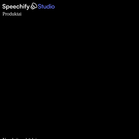
Rašykite 5× greičiau naudodami diktavimą balsu
Produktai
Sužinokite daugiau