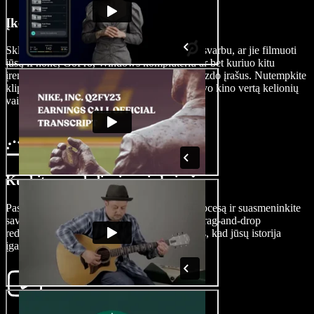
Įkelkite savo vaizdo įrašą
Sklandžiai įkelkite savo kelionių kadrus – nesvarbu, ar jie filmuoti
jūsų iPhone, GoPro, Windows kompiuteriu ar bet kuriuo kitu
įrenginiu – tiesiog pasirinkite Nuotraukas/Vaizdo įrašus. Nutempkite
klipus į storyboard langą ir pradėkite kurti savo kino vertą kelionių
vaizdo įrašą.
Kurkite savo kelionių vaizdo įrašą
Pasinerkite į kūrybinį vaizdo įrašo kūrimo procesą ir suasmeninkite
savo kelionių šedevrą. Pasinaudokite mūsų drag-and-drop
redaktoriumi, šriftais, perėjimais ir AI efektais, kad jūsų istorija
įgautų daugiau charakterio ir gyvybės.