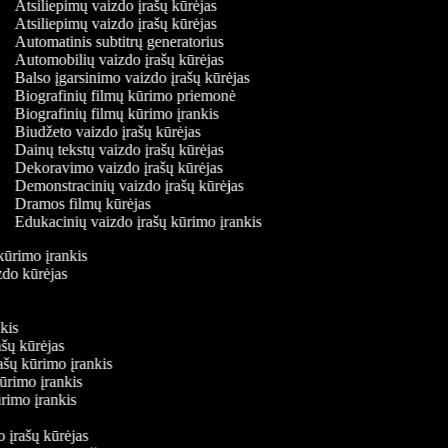
Atsiliepimų vaizdo įrašų kūrėjas
Atsiliepimų vaizdo įrašų kūrėjas
Automatinis subtitrų generatorius
Automobilių vaizdo įrašų kūrėjas
Balso įgarsinimo vaizdo įrašų kūrėjas
Biografinių filmų kūrimo priemonė
Biografinių filmų kūrimo įrankis
Biudžeto vaizdo įrašų kūrėjas
Dainų tekstų vaizdo įrašų kūrėjas
Dekoravimo vaizdo įrašų kūrėjas
Demonstracinių vaizdo įrašų kūrėjas
Dramos filmų kūrėjas
Edukacinių vaizdo įrašų kūrimo įrankis
 kūrimo įrankis
izdo kūrėjas
s
nkis
ašų kūrėjas
rašų kūrimo įrankis
kūrimo įrankis
kūrimo įrankis
o įrašų kūrėjas