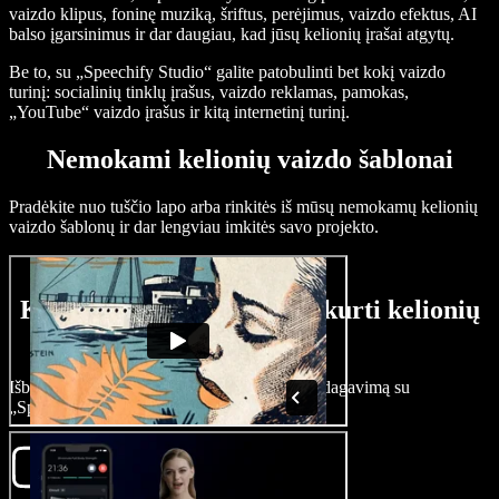
vaizdo klipus, foninę muziką, šriftus, perėjimus, vaizdo efektus, AI
balso įgarsinimus ir dar daugiau, kad jūsų kelionių įrašai atgytų.
Be to, su „Speechify Studio“ galite patobulinti bet kokį vaizdo
turinį: socialinių tinklų įrašus, vaizdo reklamas, pamokas,
„YouTube“ vaizdo įrašus ir kitą internetinį turinį.
Nemokami kelionių vaizdo šablonai
Pradėkite nuo tuščio lapo arba rinkitės iš mūsų nemokamų kelionių
vaizdo šablonų ir dar lengviau imkitės savo projekto.
Kaip per kelias minutes sukurti kelionių
vaizdo įrašą
Išbandykite pažangų kelionių vaizdo įrašų redagavimą su
„Speechify Studio“.