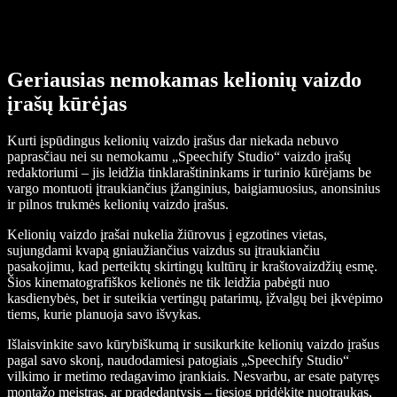
Geriausias nemokamas kelionių vaizdo
įrašų kūrėjas
Kurti įspūdingus kelionių vaizdo įrašus dar niekada nebuvo
paprasčiau nei su nemokamu „Speechify Studio“ vaizdo įrašų
redaktoriumi – jis leidžia tinklaraštininkams ir turinio kūrėjams be
vargo montuoti įtraukiančius įžanginius, baigiamuosius, anonsinius
ir pilnos trukmės kelionių vaizdo įrašus.
Kelionių vaizdo įrašai nukelia žiūrovus į egzotines vietas,
sujungdami kvapą gniaužiančius vaizdus su įtraukiančiu
pasakojimu, kad perteiktų skirtingų kultūrų ir kraštovaizdžių esmę.
Šios kinematografiškos kelionės ne tik leidžia pabėgti nuo
kasdienybės, bet ir suteikia vertingų patarimų, įžvalgų bei įkvėpimo
tiems, kurie planuoja savo išvykas.
Išlaisvinkite savo kūrybiškumą ir susikurkite kelionių vaizdo įrašus
pagal savo skonį, naudodamiesi patogiais „Speechify Studio“
vilkimo ir metimo redagavimo įrankiais. Nesvarbu, ar esate patyręs
montažo meistras, ar pradedantysis – tiesiog pridėkite nuotraukas,