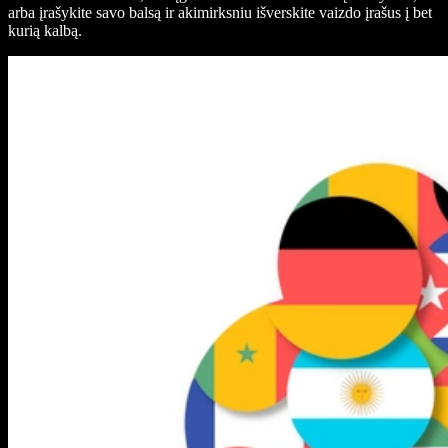
arba įrašykite savo balsą ir akimirksniu išverskite vaizdo įrašus į bet
kurią kalbą.