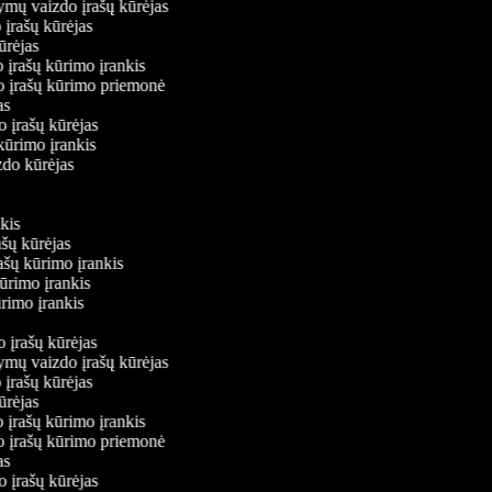
kymų vaizdo įrašų kūrėjas
 įrašų kūrėjas
kūrėjas
 įrašų kūrimo įrankis
do įrašų kūrimo priemonė
jas
o įrašų kūrėjas
 kūrimo įrankis
izdo kūrėjas
s
nkis
ašų kūrėjas
rašų kūrimo įrankis
kūrimo įrankis
kūrimo įrankis
o įrašų kūrėjas
kymų vaizdo įrašų kūrėjas
 įrašų kūrėjas
kūrėjas
 įrašų kūrimo įrankis
do įrašų kūrimo priemonė
jas
o įrašų kūrėjas