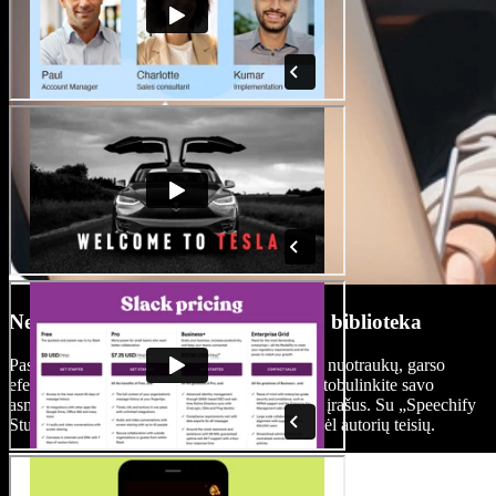
Nemokama autorinių teisių medijų biblioteka
Pasiekite milžinišką nemokamų vaizdo klipų, nuotraukų, garso
efektų ir foninės muzikos biblioteką ir taip patobulinkite savo
asmeninius arba komercinius kelionių vaizdo įrašus. Su „Speechify
Studio“ galite kurti turinį nesukdami galvos dėl autorių teisių.