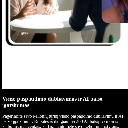
Vieno paspaudimo dubliavimas ir AI balso
įgarsinimas
Pagerinkite savo kelionių turinį vieno paspaudimo dubliavimu ir AI
balso įgarsinimu. Rinkitės iš daugiau nei 200 AI balsų įvairiomis
kalbomis ir akcentais, kad įgarsintumėte savo kelionių nuotykius,