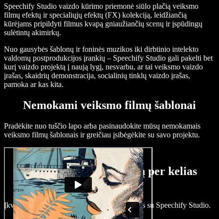
Speechify Studio vaizdo kūrimo priemonė siūlo plačią veiksmo
filmų efektų ir specialiųjų efektų (FX) kolekciją, leidžiančią
kūrėjams pripildyti filmus kvapą gniaužiančių scenų ir įspūdingų
sulėtintų akimirkų.
Nuo gausybės šablonų ir foninės muzikos iki dirbtinio intelekto
valdomų postprodukcijos įrankių – Speechify Studio gali pakelti bet
kurį vaizdo projektą į naują lygį, nesvarbu, ar tai veiksmo vaizdo
įrašas, skaidrių demonstracija, socialinių tinklų vaizdo įrašas,
pamoka ar kas kita.
Nemokami veiksmo filmų šablonai
Pradėkite nuo tuščio lapo arba pasinaudokite mūsų nemokamais
veiksmo filmų šablonais ir greičiau įsibėgėkite su savo projektu.
Sukurkite veiksmo filmą per kelias
minutes
Įkvėpkite gyvybės savo dinamiškoms idėjoms su Speechify Studio.