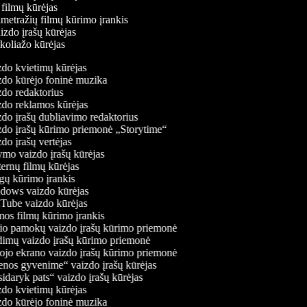
ių filmų kūrėjas
metražių filmų kūrimo įrankis
aizdo įrašų kūrėjas
 koliažo kūrėjas
do kvietimų kūrėjas
do kūrėjo foninė muzika
do redaktorius
do reklamos kūrėjas
do įrašų dubliavimo redaktorius
do įrašų kūrimo priemonė „Storytime“
do įrašų vertėjas
mo vaizdo įrašų kūrėjas
ernų filmų kūrėjas
ų kūrimo įrankis
ows vaizdo kūrėjas
ube vaizdo kūrėjas
os filmų kūrimo įrankis
o pamokų vaizdo įrašų kūrimo priemonė
imų vaizdo įrašų kūrimo priemonė
ojo ekrano vaizdo įrašų kūrimo priemonė
nos gyvenime“ vaizdo įrašų kūrėjas
idaryk pats“ vaizdo įrašų kūrėjas
do kvietimų kūrėjas
do kūrėjo foninė muzika