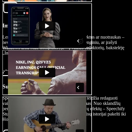
Importuokite savo filmą
Lengvai importuokite vaizdo įrašus, garso efektus ar nuotraukas –
nesvarbu, ar jie fiksuoti iPhone ar Android įrenginiu, ar įrašyti
Windows arba Mac kompiuteryje – į vaizdo redaktorių, bakstelėję
„Images/Videos“.
Sukurkite savo filmą
Speechify Studio vaizdo redagavimo įrankiai leidžia redaguoti
vaizdo įrašus ir kurti įspūdingas veiksmo scenas. Nuo sklandžių
perėjimų iki sprogstančių lipdukų ir specialiųjų efektų – Speechify
Studio suteikia visas priemones, reikalingas jūsų istorijai pakelti iki
Holivudo lygio.