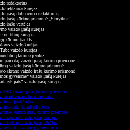
do redaktorius
do reklamos kūrėjas
do įrašų dubliavimo redaktorius
do įrašų kūrimo priemonė „Storytime“
do įrašų vertėjas
mo vaizdo įrašų kūrėjas
ernų filmų kūrėjas
ų kūrimo įrankis
ows vaizdo kūrėjas
ube vaizdo kūrėjas
os filmų kūrimo įrankis
o pamokų vaizdo įrašų kūrimo priemonė
imų vaizdo įrašų kūrimo priemonė
ojo ekrano vaizdo įrašų kūrimo priemonė
nos gyvenime“ vaizdo įrašų kūrėjas
idaryk pats“ vaizdo įrašų kūrėjas
SMR vaizdo įrašų kūrimo priemonė
ndroid vaizdo kūrimo įrankis
nimacijos kūrėjas
nimacinių filmukų kūrėjas
nonso vaizdo įrašų kūrimo priemonė
tsiliepimų vaizdo įrašų kūrėjas
tsiliepimų vaizdo įrašų kūrėjas
utomatinis subtitrų generatorius