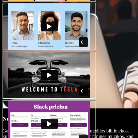
Nemokama medijos biblioteka
Gaukite prieigą prie milžiniškos nemokamos medijos bibliotekos,
kurioje gausu veiksmo vaizdo klipų, vaizdų ir foninės muzikos, kad