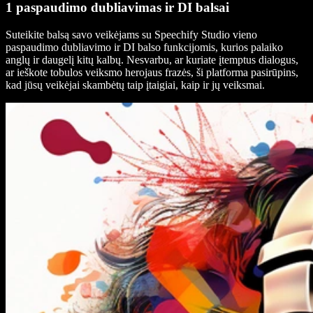
1 paspaudimo dubliavimas ir DI balsai
Suteikite balsą savo veikėjams su Speechify Studio vieno
paspaudimo dubliavimo ir DI balso funkcijomis, kurios palaiko
anglų ir daugelį kitų kalbų. Nesvarbu, ar kuriate įtemptus dialogus,
ar ieškote tobulos veiksmo herojaus frazės, ši platforma pasirūpins,
kad jūsų veikėjai skambėtų taip įtaigiai, kaip ir jų veiksmai.