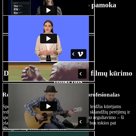
Veiksmo filmų kūrimo pamoka
Dirbtinio intelekto veiksmo filmų kūrimo
funkcijos
Redaguokite veiksmo filmus kaip profesionalas
Speechify Studio dirbtinio intelekto funkcijos leidžia kūrėjams
redaguoti veiksmo filmus profesionaliai. Nuo sklandžių perėjimų ir
specialiųjų efektų iki tikslių iškirpimų ir greičio reguliavimo – ši
platforma užtikrina, kad jūsų veiksmo scenos bus tokios pat
išbaigtos kaip Holivudo filmuose.