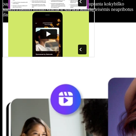
pagerintumėte savo filmą. Speechify Studio supranta kokybiško
audiovizualinio turinio svarbą ir suteikia autorių teisėmis neapribotus
išteklius jūsų scenų įtaigai.