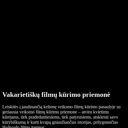
Pagalbos centras
PDF į garso failą keitiklis
Kainos
AI balso generatorius
Vartotojų istorijos
Google Docs skaitymas balsu
B2B sėkmės istorijos
Dirbtinio intelekto balso keitiklis
Atsiliepimai
Programėlės, kurios garsiai skaito tekstą
Spauda
Skaityk man
Teksto skaitymo balsu įrankis
Verslui
Susisiekti su pardavimų komanda
Speechify verslui ir mokykloms
Speechify Work
Speechify DSA
SIMBA balso agentai
Speechify kūrėjams
Vakarietiškų filmų kūrimo priemonė
Leiskitės į jaudinančią kelionę veiksmo filmų kūrimo pasaulyje su
geriausia veiksmo filmų kūrimo priemone – atviru kvietimu
kūrėjams, tiek pradedantiesiems, tiek patyrusiems, atskleisti savo
kūrybiškumą ir kurti kvapą gniaužiančias istorijas, prilygstančias
Holivudo filmų įtampai.