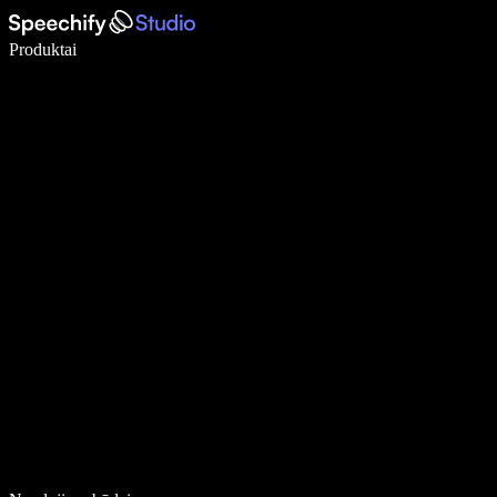
Rašykite 5× greičiau naudodami diktavimą balsu
Produktai
Sužinokite daugiau