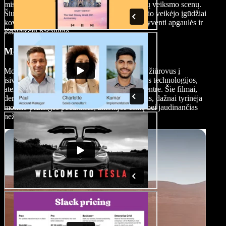
misijas, kupinas šnipinėjimo, intrigų ir įtemptų veiksmo scenų.
Šiuose filmuose dažnai išryškinami pagrindinio veikėjo įgūdžiai
kovoje, žvalgyboje ir sumanume, siekiant išgyventi apgaulės ir
išdavysčių pasaulyje.
Mokslinės fantastikos filmai
Mokslinės fantastikos veiksmo filmai nukelia žiūrovus į
įsivaizduojamus pasaulius, kuriuose pažangios technologijos,
ateiviai ar futuristiniai sumanymai atsiduria centre. Šie filmai,
derindami veiksmą ir spekuliatyvius elementus, dažnai tyrinėja
mokslo pažangos padarinius, žmonijos esmę bei jaudinančias
nežinomybės galimybes.