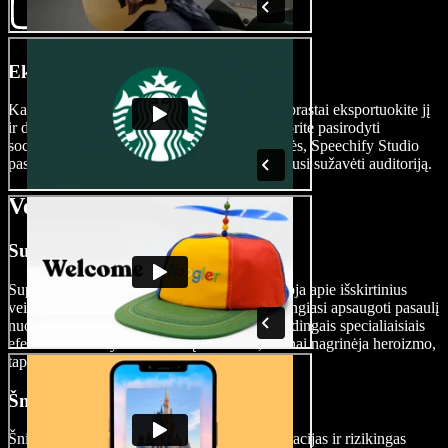
Eksportuokite savo filmą
Kai jūsų veiksmo šedevras bus paruoštas, paprastai eksportuokite jį
ir dalinkitės su visu pasauliu. Nesvarbu, ar norite pasirodyti
socialiniuose tinkluose, ar siekiate kino sėkmės, Speechify Studio
pasirūpins, kad jūsų kino vizija būtų pasirengusi sužavėti auditoriją.
Veiksmo filmų tipai
Superherojų veiksmo filmai
Superherojų veiksmo hitai dažniausiai pasakoja apie išskirtinius
veikėjus, turinčius nepaprastų galių, kurie stengiasi apsaugoti pasaulį
nuo galingų blogiečių. Šie filmai stebina įspūdingais specialiaisiais
efektais ir intensyviomis kovų scenomis, dažnai nagrinėja heroizmo,
tapatybės bei gėrio ir blogio kovos temas.
Šnipų veiksmo filmai
Šnipų veiksmo filmai sukasi apie slaptas operacijas ir rizikingas