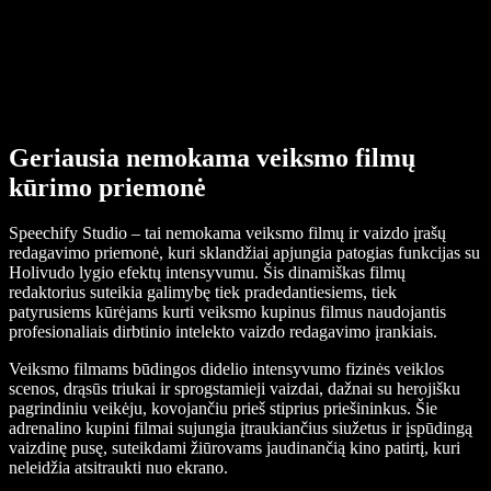
Geriausia nemokama veiksmo filmų
kūrimo priemonė
Speechify Studio – tai nemokama veiksmo filmų ir vaizdo įrašų
redagavimo priemonė, kuri sklandžiai apjungia patogias funkcijas su
Holivudo lygio efektų intensyvumu. Šis dinamiškas filmų
redaktorius suteikia galimybę tiek pradedantiesiems, tiek
patyrusiems kūrėjams kurti veiksmo kupinus filmus naudojantis
profesionaliais dirbtinio intelekto vaizdo redagavimo įrankiais.
Veiksmo filmams būdingos didelio intensyvumo fizinės veiklos
scenos, drąsūs triukai ir sprogstamieji vaizdai, dažnai su herojišku
pagrindiniu veikėju, kovojančiu prieš stiprius priešininkus. Šie
adrenalino kupini filmai sujungia įtraukiančius siužetus ir įspūdingą
vaizdinę pusę, suteikdami žiūrovams jaudinančią kino patirtį, kuri
neleidžia atsitraukti nuo ekrano.