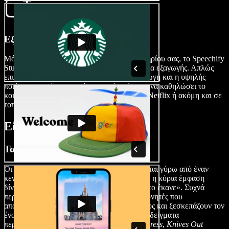
Εξαγωγή της Ταινίας σας
Μόλις ολοκληρωθεί το αριστούργημα μυστηρίου σας, το Speechify
Studio προσφέρει μια απρόσκοπτη διαδικασία εξαγωγής. Απλώς
επιλέξτε τη μορφή, πατήστε το κουμπί Εξαγωγή και η υψηλής
ποιότητας ταινία μυστηρίου σας είναι έτοιμη να καθηλώσει το
κοινό παγκοσμίως, σε πλατφόρμες όπως το Netflix ή ακόμη και σε
τοπικούς κινηματογράφους.
Είδη Ταινιών Μυστηρίου
Ταινίες Μυστηρίου Whodunit
Οι ταινίες μυστηρίου whodunit περιστρέφονται γύρω από έναν
κεντρικό γρίφο, συνήθως ένα έγκλημα, όπου η κύρια έμφαση
δίνεται στην επίλυση του μυστηρίου «ποιος το έκανε». Συχνά
περιλαμβάνουν ντετέκτιβ ή ερασιτέχνες ερευνητές που
αποκαλύπτουν στοιχεία, ανακρίνουν υπόπτους και ξεσκεπάζουν τον
ένοχο σε μια κορυφαία λύση. Κλασικά παραδείγματα
περιλαμβάνουν τις
Murder on the Orient Express
,
Knives Out