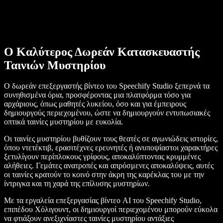
Ο Καλύτερος Δωρεάν Κατασκευαστής
Ταινιών Μυστηρίου
Ο δωρεάν επεξεργαστής βίντεο του Speechify Studio ξεπερνά τα
συνηθισμένα όρια, προσφέροντας μια πλατφόρμα τόσο για
αρχάριους, όπως μαθητές λυκείου, όσο και για έμπειρους
δημιουργούς περιεχομένου, ώστε να δημιουργούν εντυπωσιακές
οπτικά ταινίες μυστηρίου με ευκολία.
Οι ταινίες μυστηρίου βυθίζουν τους θεατές σε αγωνιώδεις ιστορίες,
όπου ντετέκτιβ, ερασιτέχνες ερευνητές ή ανυποψίαστοι χαρακτήρες
ξετυλίγουν περίπλοκους γρίφους, αποκαλύπτοντας κρυμμένες
αλήθειες. Γεμάτες ανατροπές και απρόσμενες αποκαλύψεις, αυτές
οι ταινίες κρατούν το κοινό στην άκρη της καρέκλας του με την
ίντριγκα και τη χαρά της επίλυσης μυστηρίων.
Με τα εργαλεία επεξεργασίας βίντεο AI του Speechify Studio,
επιπέδου Χόλιγουντ, οι δημιουργοί περιεχομένου μπορούν εύκολα
να φτιάξουν ανεξιχνίαστες ταινίες μυστηρίου αντάξιες