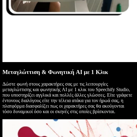
Μεταγλώττιση & Φωνητική AI με 1 Κλικ
Δώστε φωνή στους χαρακτήρες σας με τις λειτουργίες
μεταγλώττισης και φωνητικής AI με 1 κλικ του Speechify Studio,
που υποστηρίζει αγγλικά και πολλές άλλες γλώσσες. Είτε γράφετε
έντονους διαλόγους είτε την τέλεια ατάκα για τον ήρωά σας, η
πλατφόρμα διασφαλίζει πως οι χαρακτήρες σας θα ακούγονται
τόσο δυναμικοί όσο και οι σκηνές στις οποίες βρίσκονται.