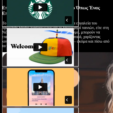
Επεξεργαστείτε Ταινίες Μυστηρίου Όπως Ένας
Επαγγελματίας
Το διαισθητικό περιβάλλον και τα προηγμένα εργαλεία του
Speechify Studio διασφαλίζουν ότι οι δημιουργοί ταινιών, είτε στη
Νέα Υόρκη είτε οπουδήποτε αλλού στον κόσμο, μπορούν να
επεξεργαστούν ταινίες μυστηρίου επαγγελματικά, χαρίζοντας
κινηματογραφική φινέτσα στις ιστορίες τους – ακόμα και πίσω από
τα παρασκήνια.