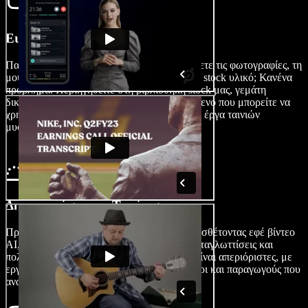
Εισαγάγετε την Ταινία σας
Πατήστε στις Εικόνες/Βίντεο για να εισαγάγετε τις φωτογραφίες, τη
μουσική ή τα αρχεία βίντεο σας. Χρειάζεστε stock υλικό; Κανένα
πρόβλημα. Περιηγηθείτε στη βιβλιοθήκη stock μας, γεμάτη
δικαιωμένο και έτοιμο προς χρήση περιεχόμενο που μπορείτε να
χρησιμοποιήσετε για προσωπικά ή εμπορικά έργα ταινιών
μυστηρίου.
Δημιουργήστε την Ταινία σας
Προσαρμόστε την ταινία μυστηρίου σας προσθέτοντας εφέ βίντεο
AI, μεταβάσεις, ηχητικά εφέ, υπότιτλους, μεταγλωττίσεις και
πολλά άλλα. Οι δυνατότητες επεξεργασίας είναι απεριόριστες, με
εργαλεία που καλύπτουν από αρχάριους μέχρι και παραγωγούς που
αναζητούν προηγμένες λειτουργίες.