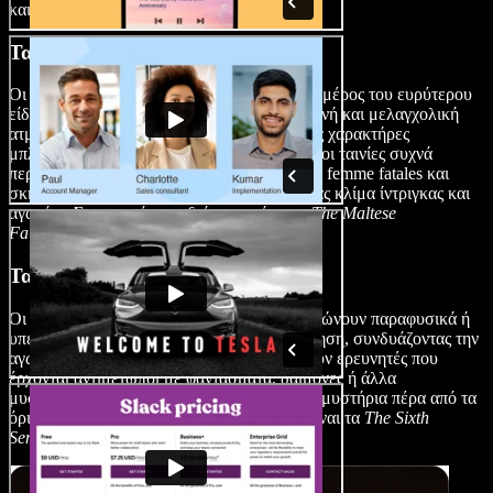
και
Clue
.
Ταινίες Νουάρ Μυστηρίου
Οι ταινίες νουάρ μυστηρίου, που αποτελούν μέρος του ευρύτερου
είδους film noir, χαρακτηρίζονται από σκοτεινή και μελαγχολική
ατμόσφαιρα, συχνά με ηθικά διφορούμενους χαρακτήρες
μπλεγμένους σε πολύπλοκες πλοκές. Αυτές οι ταινίες συχνά
περιλαμβάνουν σκληροτράχηλους ντετέκτιβ, femme fatales και
σκηνοθεσία με έντονες σκιές, δημιουργώντας κλίμα ίντριγκας και
αγωνίας. Σημαντικά παραδείγματα είναι τα
The Maltese
Falcon
και
Chinatown
.
Ταινίες Υπερφυσικού Μυστηρίου
Οι ταινίες υπερφυσικού μυστηρίου ενσωματώνουν παραφυσικά ή
υπερκόσμια στοιχεία στη μυστηριώδη αφήγηση, συνδυάζοντας την
αγωνία με το υπερφυσικό. Συχνά ακολουθούν ερευνητές που
έρχονται αντιμέτωποι με φαντάσματα, δαίμονες ή άλλα
μυστικιστικά φαινόμενα, καθώς εξιχνιάζουν μυστήρια πέρα από τα
όρια του φυσικού κόσμου. Παραδείγματα είναι τα
The Sixth
Sense
και
The Others
.