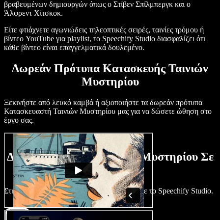
βραβευμένων δημιουργών όπως ο Στίβεν Σπίλμπεργκ και ο
Άλφρεντ Χίτσκοκ.
Είτε φτιάχνετε αγωνιώδεις τηλεοπτικές σειρές, ταινίες τρόμου ή
βίντεο YouTube για playlist, το Speechify Studio διασφαλίζει ότι
κάθε βίντεο είναι επαγγελματικά δουλεμένο.
Δωρεάν Πρότυπα Κατασκευής Ταινιών
Μυστηρίου
Ξεκινήστε από λευκό καμβά ή αξιοποιήστε τα δωρεάν πρότυπα
Κατασκευαστή Ταινιών Μυστηρίου μας για να δώσετε ώθηση στο
έργο σας.
Δημιουργήστε Μια Ταινία Μυστηρίου Σε
Λίγα Λεπτά
Στήστε μια μυστηριώδη ιστορία στο λεπτό με το Speechify Studio.