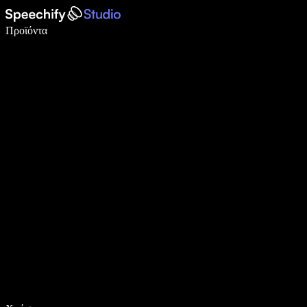
Γράψτε 5× πιο γρήγορα με φωνητική πληκτρολόγηση
Προϊόντα
Μάθετε περισσότερα