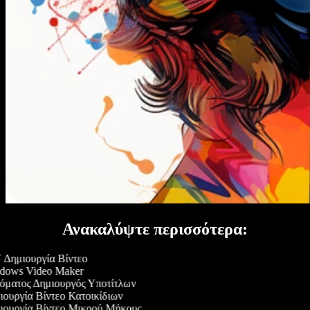
Ανακαλύψτε περισσότερα:
Δημιουργία Βίντεο
ows Video Maker
ματος Δημιουργός Υποτίτλων
ουργία Βίντεο Κατοικίδιων
ουργία Βίντεο Μικρού Μήκους