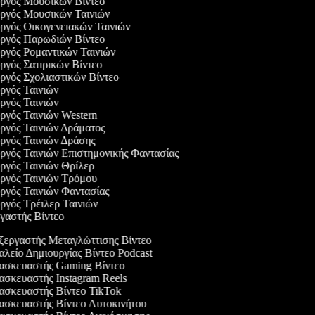
υργός Μουσικών Βίντεο
υργός Μουσικών Ταινιών
υργός Οικογενειακών Ταινιών
υργός Παρωδιών Βίντεο
υργός Ρομαντικών Ταινιών
υργός Σατιρικών Βίντεο
υργός Σχολιαστικών Βίντεο
υργός Ταινιών
υργός Ταινιών
υργός Ταινιών Western
υργός Ταινιών Δράματος
υργός Ταινιών Δράσης
υργός Ταινιών Επιστημονικής Φαντασίας
υργός Ταινιών Θρίλερ
υργός Ταινιών Τρόμου
υργός Ταινιών Φαντασίας
υργός Τρέιλερ Ταινιών
ργαστής Βίντεο
εργαστής Μεταγλώττισης Βίντεο
λείο Δημιουργίας Βίντεο Podcast
σκευαστής Gaming Βίντεο
σκευαστής Instagram Reels
σκευαστής Βίντεο TikTok
σκευαστής Βίντεο Αυτοκινήτου