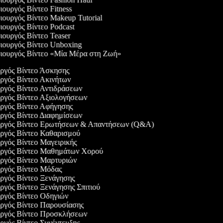
ουργός Βίντεο Fitness
ουργός Βίντεο Makeup Tutorial
ουργός Βίντεο Podcast
ουργός Βίντεο Teaser
ουργός Βίντεο Unboxing
ουργός Βίντεο «Μία Μέρα στη Ζωή»
υργός Βίντεο Άσκησης
υργός Βίντεο Ακινήτων
υργός Βίντεο Αντιδράσεων
υργός Βίντεο Αξιολογήσεων
υργός Βίντεο Αφήγησης
υργός Βίντεο Διαφημίσεων
υργός Βίντεο Ερωτήσεων & Απαντήσεων (Q&A)
υργός Βίντεο Καθαρισμού
υργός Βίντεο Μαγειρικής
υργός Βίντεο Μαθημάτων Χορού
υργός Βίντεο Μαρτυριών
υργός Βίντεο Μόδας
υργός Βίντεο Ξενάγησης
υργός Βίντεο Ξενάγησης Σπιτιού
υργός Βίντεο Οδηγιών
υργός Βίντεο Παρουσίασης
υργός Βίντεο Προσκλήσεων
υργός Βίντεο Συνέντευξης