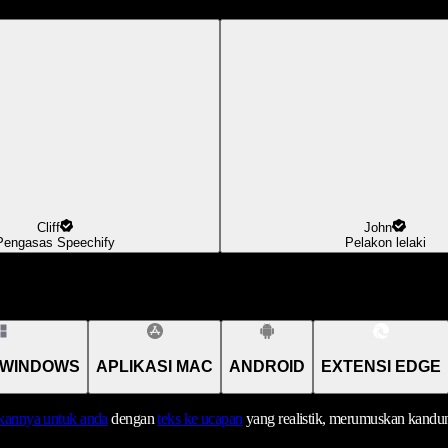
Cliff
John
Pengasas Speechify
Pelakon lelaki
 WINDOWS
APLIKASI MAC
ANDROID
EXTENSI EDGE
annya untuk anda
dengan
teks ke ucapan
yang realistik, merumuskan kandu