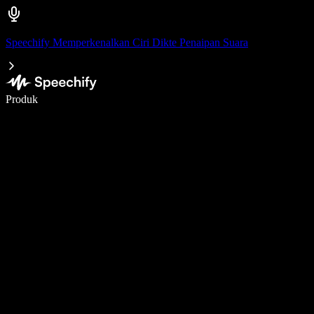
Speechify Memperkenalkan Ciri Dikte Penaipan Suara
Tulis 5× lebih pantas dengan menaip menggunakan suara
Produk
Ketahui Lebih Lanjut