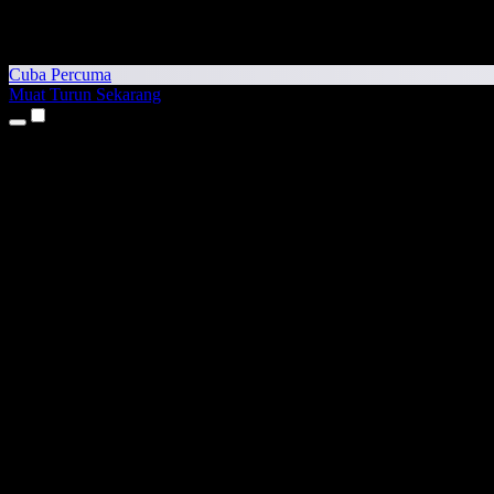
Cuba Percuma
Muat Turun Sekarang
Produk
Teks kepada Pertuturan
Aplikasi iPhone & iPad
Aplikasi Android
Sambungan Chrome
Sambungan Edge
Aplikasi Web
Aplikasi Mac
Aplikasi Windows