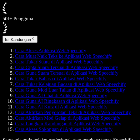
50J+ Pengguna
Isi Kandungan
Cara Akses Aplikasi Web Speechify
Cara Muat Naik Teks ke Aplikasi Web Speechify
Cara Tukar Suara di Aplikasi Web Speechify
Cara Cipta Suara Tersuai di Aplikasi Web Speechify
Cara Guna Suara Tersuai di Aplikasi Web Speechify
Cara Tukar Bahasa di Aplikasi Web Speechify
Cara Tukar Kelajuan Bacaan di Aplikasi Web Speechify
Cara Guna Mod Luar Talian di Aplikasi Web Speechify
Cara Guna AI Chat di Aplikasi Web Speechify
Cara Guna AI Ringkasan di Aplikasi Web Speechify
Cara Guna AI Kuiz di Aplikasi Web Speechify
Cara Aktifkan Penyorotan Teks di Aplikasi Web Speechify
Cara Aktifkan Mod Gelap di Aplikasi Web Speechify
Cara Langkau Kandungan di Aplikasi Web Speechify
Cara Akses Sokongan di Aplikasi Web Speechify
Sama ada anda pelajar, profesional, atau pembaca tegar, Speechify