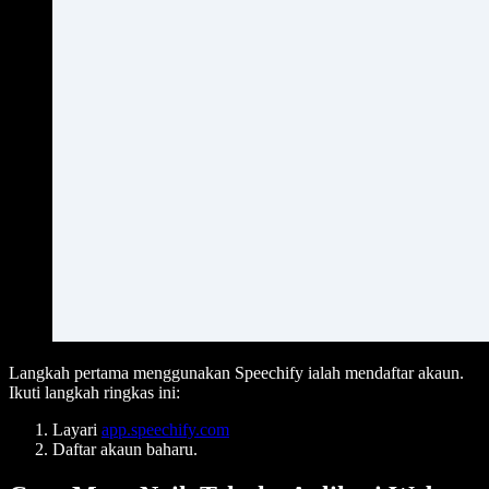
Langkah pertama menggunakan Speechify ialah mendaftar akaun.
Ikuti langkah ringkas ini:
Layari
app.speechify.com
Daftar akaun baharu.