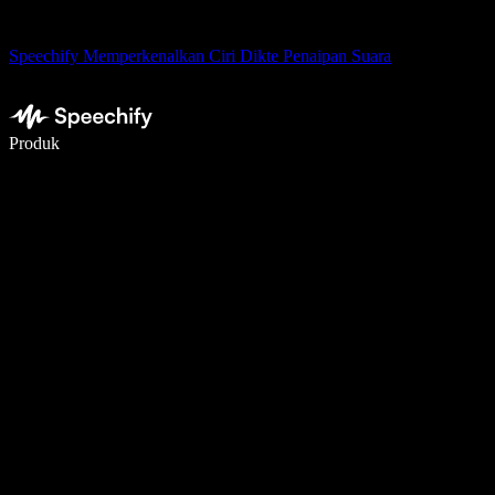
Speechify Memperkenalkan Ciri Dikte Penaipan Suara
Tulis 5× lebih pantas dengan menaip menggunakan suara
Produk
Ketahui Lebih Lanjut