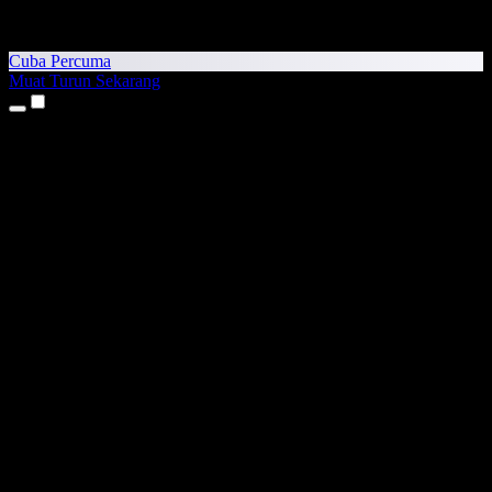
Cuba Percuma
Muat Turun Sekarang
Produk
Teks kepada Pertuturan
Aplikasi iPhone & iPad
Aplikasi Android
Sambungan Chrome
Sambungan Edge
Aplikasi Web
Aplikasi Mac
Aplikasi Windows