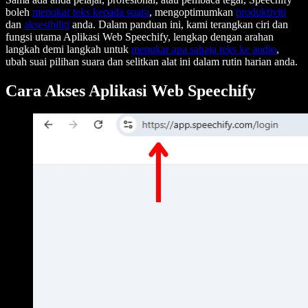
boleh
menukar teks kepada suara
, mengoptimumkan
produktiviti
dan
aksesibiliti
anda. Dalam panduan ini, kami terangkan ciri dan
fungsi utama Aplikasi Web Speechify, lengkap dengan arahan
langkah demi langkah untuk
menukar apa sahaja teks ke audio
,
ubah suai pilihan suara dan selitkan alat ini dalam rutin harian anda.
Cara Akses Aplikasi Web Speechify