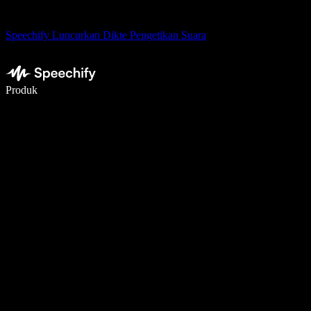
Speechify Luncurkan Dikte Pengetikan Suara
Menulis 5× lebih cepat dengan dikte suara
Produk
Pelajari lebih lanjut