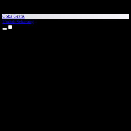
Coba Gratis
Unduh Sekarang
Produk
Teks ke Suara
Aplikasi iPhone & iPad
Aplikasi Android
Ekstensi Chrome
Ekstensi Edge
Aplikasi Web
Aplikasi Mac
Aplikasi Windows