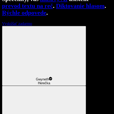
prevod textu na reč
.
Diktovanie hlasom
.
Rýchle odpovede
.
Vyskúšať zadarmo
Gwyneth
Herečka