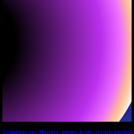
Zoznámte sa s Mattom: pastor, ktorý zvyšuje produkti