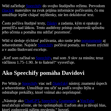
Wild začleňuje
Speechify
do svojho študijného režimu. Prevodom
čítacích
materiálov na zvuk prijíma informácie počúvaním, čo mu
umožňuje lepšie chápať myšlienky, nie len dekódovať text.
Často počúva študijné texty,
články
a zadania, kým si opakuje a
premýšľa nad látkou. Tento auditívny prístup zodpovedá spôsobu
jeho učenia a pomáha mu udržať pozornosť.
Wild si sleduje rýchlosť počúvania, ako rastie jeho
porozumenie
aj
sebavedomie. Najskôr
Speechify
počúval pomaly, no časom zrýchlil
a v audio študovaní exceluje.
„Keď som začínal so
Speechify
, mal som .9 slov za minútu; teraz
väčšinou 1.75–1.90. Je to šialené!“ vysvetľuje.
Ako Speechify pomáha Davidovi
Pre Wilda je
Speechify
viac než
čitateľský
nástroj; znamená úspech
a sebavedomie. Umožňuje mu učiť sa podľa svojho štýlu a
odstraňuje prekážky, ktoré vnímal ako neprístupné.
„Nástroje ako
ChatGPT
,
Speechify
,
Grammarly
a
YouTube
neuľahčujú učenie, ale ho sprístupňujú. Ľuďom ako ja dávajú hlas,
ktorý zodpovedá nášmu mysleniu,“ hovorí.