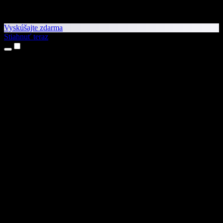
Vyskúšajte zdarma
Stiahnuť teraz
Produkty
Prevod textu na reč
Aplikácie pre iPhone a iPad
Aplikácia pre Android
Rozšírenie pre Chrome
Rozšírenie pre Edge
Webová aplikácia
Aplikácia pre Mac
Aplikácia pre Windows