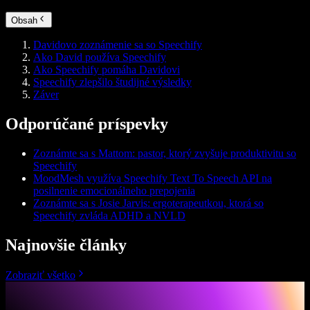
Obsah
Davidovo zoznámenie sa so Speechify
Ako David používa Speechify
Ako Speechify pomáha Davidovi
Speechify zlepšilo študijné výsledky
Záver
Odporúčané príspevky
Zoznámte sa s Mattom: pastor, ktorý zvyšuje produktivitu so
Speechify
MoodMesh využíva Speechify Text To Speech API na
posilnenie emocionálneho prepojenia
Zoznámte sa s Josie Jarvis: ergoterapeutkou, ktorá so
Speechify zvláda ADHD a NVLD
Najnovšie články
Zobraziť všetko