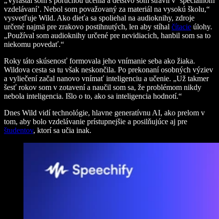
„Vyrastal som s poruchou učenia a detstvo som strávil v ‘špeciálnom
vzdelávaní’. Nebol som považovaný za materiál na vysokú školu,“
vysvetľuje Wild. Ako dieťa sa spoliehal na audioknihy, zdroje
určené najmä pre zrakovo postihnutých, len aby stíhal
čítacie
úlohy.
„Používal som audioknihy určené pre nevidiacich, hanbil som sa to
niekomu povedať.“
Roky táto skúsenosť formovala jeho vnímanie seba ako žiaka.
Wildova cesta sa tu však neskončila. Po prekonaní osobných výziev
a vyliečení začal nanovo vnímať inteligenciu a učenie. „Už takmer
šesť rokov som v zotavení a naučil som sa, že problémom nikdy
nebola inteligencia. Išlo o to, ako sa inteligencia hodnotí.“
Dnes Wild vidí technológie, hlavne generatívnu AI, ako prelom v
tom, aby bolo vzdelávanie prístupnejšie a posilňujúce aj pre
študentov
, ktorí sa učia inak.