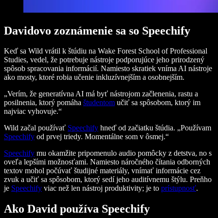
Davidovo zoznámenie sa so Speechify
Keď sa Wild vrátil k štúdiu na Wake Forest School of Professional
Studies, vedel, že potrebuje nástroje podporujúce jeho prirodzený
spôsob spracovania informácií. Namiesto skratiek vníma AI nástroje
ako mosty, ktoré robia učenie inkluzívnejším a osobnejším.
„Verím, že generatívna AI má byť nástrojom začlenenia, rastu a
posilnenia, ktorý pomáha
študentom
učiť sa spôsobom, ktorý im
najviac vyhovuje.“
Wild začal používať
Speechify
hneď od začiatku štúdia. „Používam
Speechify
od prvej triedy. Momentálne som v ôsmej.“
Speechify
mu okamžite pripomenulo audio pomôcky z detstva, no s
oveľa lepšími možnosťami. Namiesto náročného čítania odborných
textov mohol počúvať študijné materiály, vnímať informácie cez
zvuk a učiť sa spôsobom, ktorý sedí jeho auditívnemu štýlu. Preňho
je
Speechify
viac než len nástroj produktivity; je to
prístupnosť
.
Ako David používa Speechify