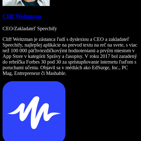
Cliff Weitzman
CEO/Zakladateľ Speechify
Cliff Weitzman je zástanca ľudí s dyslexiou a CEO a zakladateľ
Speechify, najlepšej aplikácie na prevod textu na reč na svete, s viac
než 100 000 päťhviezdičkovými hodnoteniami a prvým miestom v
App Store v kategórii Správy a časopisy. V roku 2017 bol zaradený
do rebríčka Forbes 30 pod 30 za sprístupňovanie internetu ľuďom s
poruchami učenia. Objavil sa v médiách ako EdSurge, Inc., PC
Mag, Entrepreneur či Mashable.