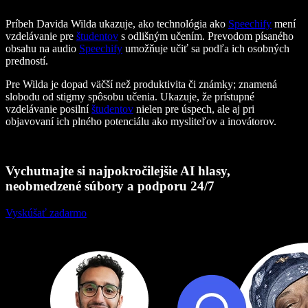
Príbeh Davida Wilda ukazuje, ako technológia ako
Speechify
mení
vzdelávanie pre
študentov
s odlišným učením. Prevodom písaného
obsahu na audio
Speechify
umožňuje učiť sa podľa ich osobných
predností.
Pre Wilda je dopad väčší než produktivita či známky; znamená
slobodu od stigmy spôsobu učenia. Ukazuje, že prístupné
vzdelávanie posilní
študentov
nielen pre úspech, ale aj pri
objavovaní ich plného potenciálu ako mysliteľov a inovátorov.
Vychutnajte si najpokročilejšie AI hlasy,
neobmedzené súbory a podporu 24/7
Vyskúšať zadarmo