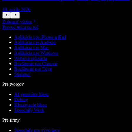
19. apríla 2026
1
Zobraziť všetko
Prevod textu na reč
Aplikácia pre iPhone a iPad
Aplikácia pre Android
Aplikácia pre Mac
Aplikácia pre Windows
Webová aplikácia
Rozšírenie pre Chrome
Rozšírenie pre Edge
Stiahnuť
Pre tvorcov
AI generátor hlasu
Dabing
Klonovanie hlasu
Speechify Work
Pre firmy
Speechify pre vývojárov