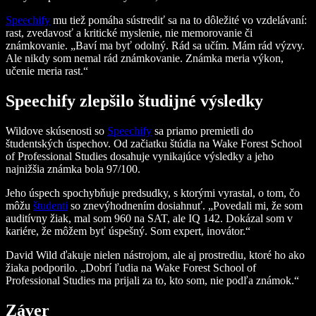
Speechify
mu tiež pomáha sústrediť sa na to dôležité vo vzdelávaní:
rast, zvedavosť a kritické myslenie, nie memorovanie či
známkovanie. „Baví ma byť odolný. Rád sa učím. Mám rád výzvy.
Ale nikdy som nemal rád známkovanie. Známka meria výkon,
učenie meria rast.“
Speechify zlepšilo študijné výsledky
Wildove skúsenosti so
Speechify
sa priamo premietli do
študentských úspechov. Od začiatku štúdia na Wake Forest School
of Professional Studies dosahuje vynikajúce výsledky a jeho
najnižšia známka bola 97/100.
Jeho úspech spochybňuje predsudky, s ktorými vyrastal, o tom, čo
môžu
študenti
so znevýhodnením dosiahnuť. „Povedali mi, že som
auditívny žiak, mal som 960 na SAT, ale IQ 142. Dokázal som v
kariére, že môžem byť úspešný. Som expert, inovátor.“
David Wild ďakuje nielen nástrojom, ale aj prostrediu, ktoré ho ako
žiaka podporilo. „Dobrí ľudia na Wake Forest School of
Professional Studies ma prijali za to, kto som, nie podľa známok.“
Záver