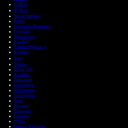
日本語
한국어
Norsk bokmål
Polski
Português Brasileiro
Русский
Українська
Español
Español (México)
Svenska
ไทย
Türkçe
Tiếng Việt
Română
Português
Български
ქართული
Slovenščina
Eesti
Hrvatski
Ελληνικά
Lietuvių
עברית
Bahasa Indonesia