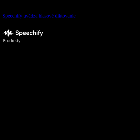
Speechify uvádza hlasové diktovanie
Píšte 5× rýchlejšie pomocou hlasového diktovania
Produkty
Zistiť viac