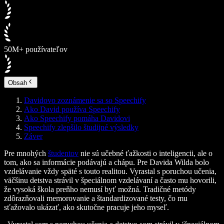
50M+ používateľov
Obsah
Davidovo zoznámenie sa so Speechify
Ako David používa Speechify
Ako Speechify pomáha Davidovi
Speechify zlepšilo študijné výsledky
Záver
Pre mnohých
študentov
nie sú učebné ťažkosti o inteligencii, ale o
tom, ako sa informácie podávajú a chápu. Pre Davida Wilda bolo
vzdelávanie vždy späté s touto realitou. Vyrastal s poruchou učenia,
väčšinu detstva strávil v špeciálnom vzdelávaní a často mu hovorili,
že vysoká škola preňho nemusí byť možná. Tradičné metódy
zdôrazňovali memorovanie a štandardizované testy, čo mu
sťažovalo ukázať, ako skutočne pracuje jeho myseľ.