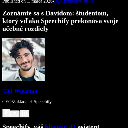
Published on
1. marca 2026
•
B2C prípadové štúdie
Zoznámte sa s Davidom: študentom,
ktorý vďaka Speechify prekonáva svoje
učebné rozdiely
Cliff Weitzman
CEO/Zakladateľ Speechify
Speechify, váš
hlasový AI
asistent