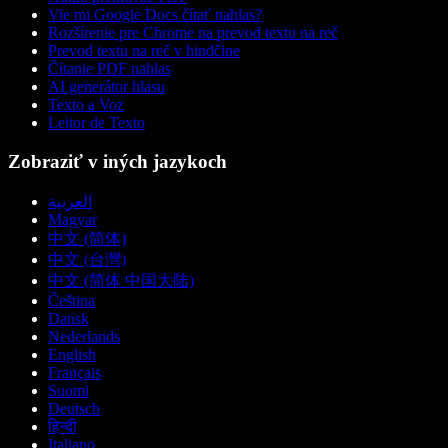
Vie mi Google Docs čítať nahlas?
Rozšírenie pre Chrome na prevod textu na reč
Prevod textu na reč v hindčine
Čítanie PDF nahlas
AI generátor hlasu
Texto a Voz
Leitor de Texto
Zobraziť v iných jazykoch
العربية
Magyar
中文 (简体)
中文 (台灣)
中文 (简体 中国大陆)
Čeština
Dansk
Nederlands
English
Français
Suomi
Deutsch
हिन्दी
Italiano