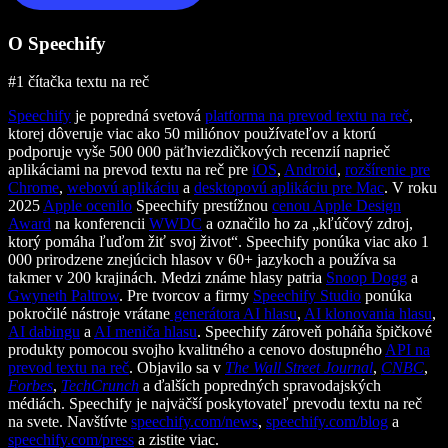
O Speechify
#1 čítačka textu na reč
Speechify
je popredná svetová
platforma na prevod textu na reč
,
ktorej dôveruje viac ako 50 miliónov používateľov a ktorú
podporuje vyše 500 000 päťhviezdičkových recenzií naprieč
aplikáciami na prevod textu na reč pre
iOS
,
Android
,
rozšírenie pre
Chrome
,
webovú aplikáciu
a
desktopovú aplikáciu pre Mac
. V roku
2025
Apple ocenilo
Speechify prestížnou
cenou Apple Design
Award
na konferencii
WWDC
a označilo ho za „kľúčový zdroj,
ktorý pomáha ľuďom žiť svoj život“. Speechify ponúka viac ako 1
000 prirodzene znejúcich hlasov v 60+ jazykoch a používa sa
takmer v 200 krajinách. Medzi známe hlasy patria
Snoop Dogg
a
Gwyneth Paltrow
. Pre tvorcov a firmy
Speechify Studio
ponúka
pokročilé nástroje vrátane
generátora AI hlasu
,
AI klonovania hlasu
,
AI dabingu
a
AI meniča hlasu
. Speechify zároveň poháňa špičkové
produkty pomocou svojho kvalitného a cenovo dostupného
API na
prevod textu na reč
. Objavilo sa v
The Wall Street Journal
,
CNBC
,
Forbes
,
TechCrunch
a ďalších popredných spravodajských
médiách. Speechify je najväčší poskytovateľ prevodu textu na reč
na svete. Navštívte
speechify.com/news
,
speechify.com/blog
a
speechify.com/press
a zistite viac.