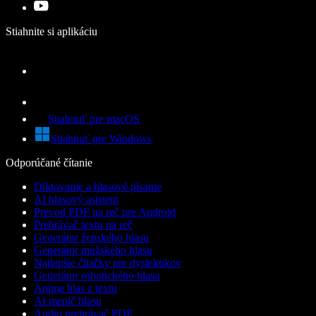
Stiahnite si aplikáciu
Stiahnuť pre macOS
Stiahnuť pre Windows
Odporúčané čítanie
Diktovanie a hlasové písanie
AI hlasový asistent
Prevod PDF na reč pre Android
Prehrávač textu na reč
Generátor ženského hlasu
Generátor mužského hlasu
Najlepšie čítačky pre dyslektikov
Generátor robotického hlasu
Anime hlas z textu
AI menič hlasu
Audio prehrávač PDF