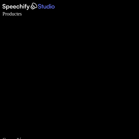
Escriu 5× més ràpid amb la veu
Productes
Més informació