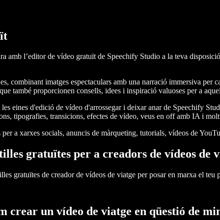
ït
ra amb l’editor de vídeo gratuït de Speechify Studio a la teva disposició
ues, combinant imatges espectaculars amb una narració immersiva per cap
e també proporcionen consells, idees i inspiració valuoses per a aquel
b les eines d'edició de vídeo d'arrossegar i deixar anar de Speechify Stud
ns, tipografies, transicions, efectes de vídeo, veus en off amb IA i molt
per a xarxes socials, anuncis de màrqueting, tutorials, vídeos de YouTube
tilles gratuïtes per a creadors de vídeos de v
lles gratuïtes de creador de vídeos de viatge per posar en marxa el teu p
 crear un vídeo de viatge en qüestió de mi