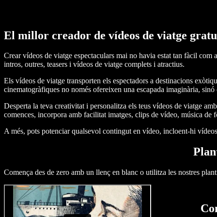
El millor creador de vídeos de viatge gratu
Crear vídeos de viatge espectaculars mai no havia estat tan fàcil com a
intros, outres, teasers i vídeos de viatge complets i atractius.
Els vídeos de viatge transporten els espectadors a destinacions exòtiq
cinematogràfiques no només ofereixen una escapada imaginària, sinó qu
Desperta la teva creativitat i personalitza els teus vídeos de viatge am
comences, incorpora amb facilitat imatges, clips de vídeo, música de fo
A més, pots potenciar qualsevol contingut en vídeo, incloent-hi vídeos 
Plan
Comença des de zero amb un llenç en blanc o utilitza les nostres planti
Com