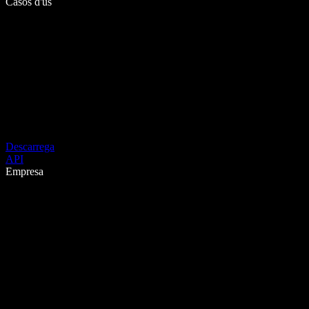
Casos d'ús
Descarrega
API
Empresa