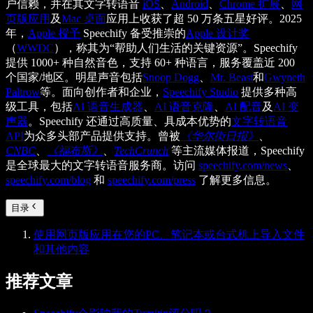
户信赖，并在其文字转语音
iOS
、
Android
、
Chrome 扩展
、
网
页版应用
及
Mac 桌面
应用上收获了超 50 万条五星好评。2025
年，
Apple 授予
Speechify 备受推崇的
Apple 设计奖
（
WWDC
），称其为“帮助人们生活的关键资源”。Speechify
提供 1000+ 种自然音色，支持 60+ 种语言，服务覆盖近 200
个国家/地区。明星声音包括
Snoop Dogg
、
Mr. Beast
和
Gwyneth
Paltrow
等。面向创作者和企业，
Speechify Studio
提供多种高
级工具，包括
AI 语音生成器
、
AI 语音克隆
、
AI 配音
及
AI 变
声器
。Speechify 还通过高质量、具成本优势的
文字转语音
API
为众多头部产品提供支持。曾被
《华尔街日报》
、
CNBC
、
《福布斯》
、
TechCrunch
等主流媒体报道，Speechify
是全球最大的文字转语音服务商。访问
speechify.com/news
、
speechify.com/blog
和
speechify.com/press
了解更多信息。
目录
使用网页版应用在您的PC、笔记本或台式机上导入文件
和其他内容
推荐文章