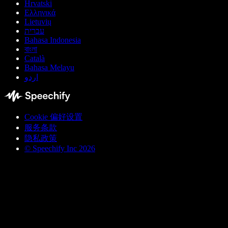
Hrvatski
Ελληνικά
Lietuvių
עברית
Bahasa Indonesia
বাংলা
Català
Bahasa Melayu
اردو
Cookie 偏好设置
服务条款
隐私政策
© Speechify Inc 2026