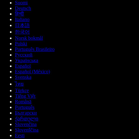
Suomi
Deutsch
हिन्दी
Italiano
日本語
한국어
Norsk bokmål
Polski
Português Brasileiro
Русский
Українська
Español
Español (México)
Svenska
ไทย
Türkçe
Tiếng Việt
Română
Português
Български
ქართული
Slovenčina
Slovenščina
Eesti