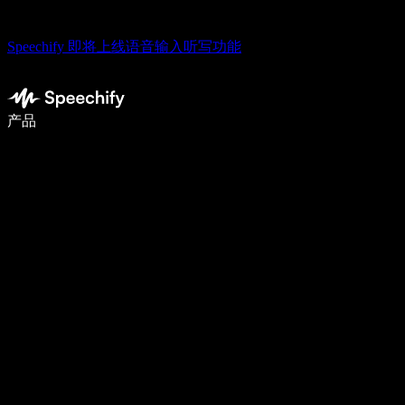
Speechify 即将上线语音输入听写功能
语音输入，让你写作速度快 5 倍
产品
了解更多