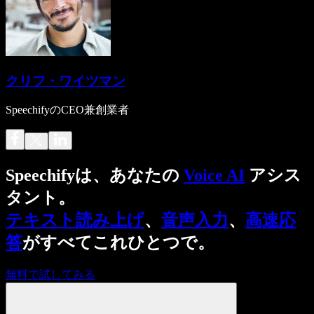
クリフ・ワイツマン
SpeechifyのCEO兼創業者
Speechifyは、あなたの
Voice AI
アシス
タント。
テキスト読み上げ
、
音声入力
、
高速応
答
がすべてこれひとつで。
無料で試してみる