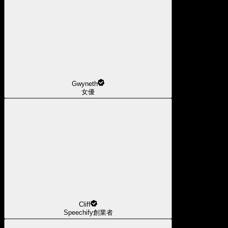
Gwyneth
女優
Cliff
Speechify創業者