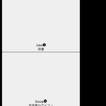
John
俳優
Snoop
音楽界のアイコン