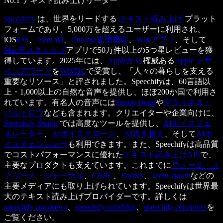
No.1 テキスト読み上げリーダー
Speechify
は、世界をリードする
テキスト読み上げ
プラット
フォームであり、5,000万を超えるユーザーに利用され、
iOS
iOS
、
Android
、
Chrome拡張機能
、
Webアプリ
、そして
Macデスクトップ
アプリで50万件以上の5つ星レビューを獲
得しています。2025年には、
Appleから
権威ある
Apple デザ
インアワード
を
WWDC
で受賞し、「人々の暮らしを支える
重要なリソース」と評されました。Speechifyは、60言語以
上・1,000以上の自然な音声を提供し、ほぼ200か国で利用さ
れています。有名人の音声には
Snoop Dogg
や
グウィネス・
パルトロウ
なども含まれます。クリエイターや企業向けに、
Speechify Studio
では高度なツールを提供し、
AIボイスジェ
ネレーター
、
AIボイスクローン
、
AI吹き替え
、そして
AIボ
イスチェンジャー
も利用できます。また、Speechifyは高品質
でコストパフォーマンスに優れた
テキスト読み上げAPI
で、
主要なプロダクトも支えています。これまでに
ウォール・ス
トリート・ジャーナル
、
CNBC
、
Forbes
、
TechCrunch
などの
主要メディアにも取り上げられています。Speechifyは世界最
大のテキスト読み上げプロバイダーです。詳しくは
speechify.com/news
、
speechify.com/blog
、
speechify.com/press
を
ご覧ください。