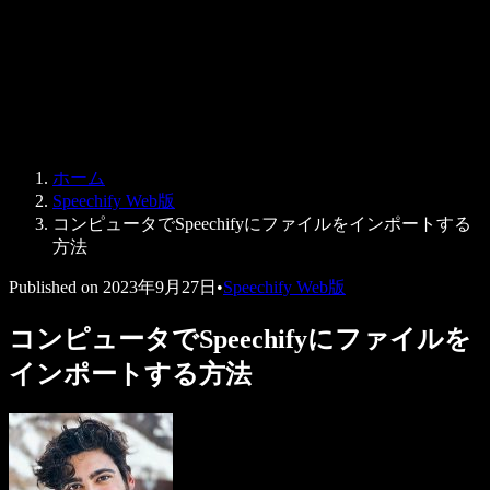
法人向け
Speechify 法人・教育機関向け
Speechify 就労支援向け
Speechify DSA向け
SIMBA 音声エージェント
ホーム
Speechify 開発者向け
Speechify Web版
コンピュータでSpeechifyにファイルをインポートする
方法
Published on
2023年9月27日
•
Speechify Web版
コンピュータでSpeechifyにファイルを
インポートする方法