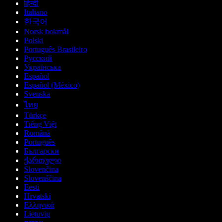
हिन्दी
Italiano
한국어
Norsk bokmål
Polski
Português Brasileiro
Русский
Українська
Español
Español (México)
Svenska
ไทย
Türkçe
Tiếng Việt
Română
Português
Български
ქართული
Slovenčina
Slovenščina
Eesti
Hrvatski
Ελληνικά
Lietuvių