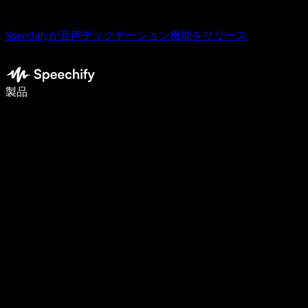
Speechifyが音声ディクテーション機能をリリース
音声入力で5倍速く書ける
製品
詳しく見る