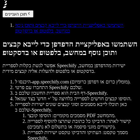
תוכן העניינים
השתמשו באפליקציית הדפדפן כדי לייבא קבצים ותוכן נוסף
במחשב, בלפטופ או בדסקטופ
השתמשו באפליקציית הדפדפן כדי לייבא קבצים
ותוכן נוסף במחשב, בלפטופ או בדסקטופ
אפשר לגשת בקלות לספריית Speechify ישירות מהדפדפן במחשב,
בדסקטופ או בלפטופ ולהעלות אליה קבצים מידית.
היכנסו ל-app.speechify.com (מומלץ כרום או דפדפן כרומיום).
התחברו עם פרטי Speechify שלכם.
דף הבית הוא ספריית החשבון שלכם ב-Speechify.
הוסיפו קבצים חדשים לספרייה בלחיצה על '+ חדש' בצד שמאל.
כאן תוכלו לייבא מסמכים וסוגי קבצים שונים ישירות לספרייה
שלכם ב-Speechify.
מסמכים מקומיים: הוסיפו קובצי PDF מהמחשב.
קישור לאתר: הדביקו כל כתובת שתרצו להוסיף לספרייה
(קישורים מוגני סיסמה או בתשלום לא נתמכים).
מסמך טקסט: העתיקו והדביקו טקסט ישירות לספריית
Speechify.