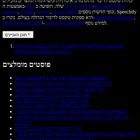
יכולות טקסט לדיבור מתקדמות, איכותיות ומשתלמות למוצרים מובילים
The Wall Street
שלה. הופיעה ב-
API לטקסט לדיבור
באמצעות ה-
וגופי חדשות נוספים, Speechify
TechCrunch
,
Forbes
,
CNBC
,
Journal
,
speechify.com/news
היא ספקית טקסט לדיבור הגדולה בעולם. בקרו ב-
למידע נוסף.
speechify.com/press
ו-
speechify.com/blog
תוכן העניינים
השתמשו באפליקציית הדפדפן כדי לייבא קבצים ותוכן נוסף
במחשב, בלפטופ או בדסקטופ
פוסטים מומלצים
האם Speechify משפיע על הציון שלי ב-Turnitin?
איך להפעיל או להשהות קובץ בזמן ההאזנה במחשב?
איך אפשר לדלג קדימה ואחורה במסמך במחשב?
איך משנים את מהירות ההאזנה במחשב?
איך לשנות את קול הקריין במחשב שלי?
איך לדלג לעמוד מסוים ב־PDF במחשב?
השתמשו בבוט ה-AI באפליקציה לשאלות על המסמך שלכם
איך לדלג על תוכן כמו כותרות, כותרות תחתונות, סוגריים ועוד
במחשב?
איך להפעיל הדגשת טקסט במחשב?
איך מפעילים גלילה אוטומטית בזמן שהאפליקציה מקריאה מסמך?
איך מוחקים קובץ מהספרייה שלי במחשב?