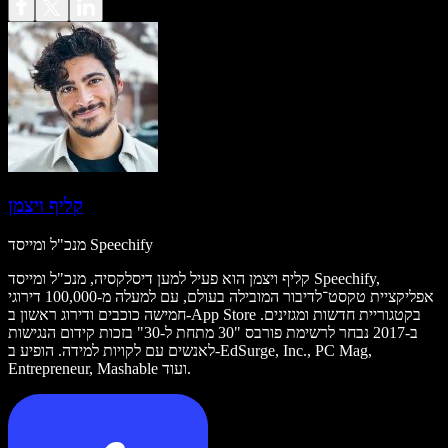
קליף ויצמן
מנכ"ל ומייסד Speechify
קליף ויצמן הוא פעיל למען דיסלקסיה, מנכ"ל ומייסד Speechify,
אפליקציית טקסט־לדיבור המובילה בעולם, עם למעלה מ-100,000 דירוגי
חמישה כוכבים ודירוג ראשון ב-App Store בקטגוריית חדשות ומגזינים.
ב-2017 נבחר לרשימת פורבס "30 מתחת ל-30" בזכות קידום הנגישות
לאנשים עם לקויות למידה. הופיע ב-EdSurge, Inc., PC Mag,
Entrepreneur, Mashable ועוד.