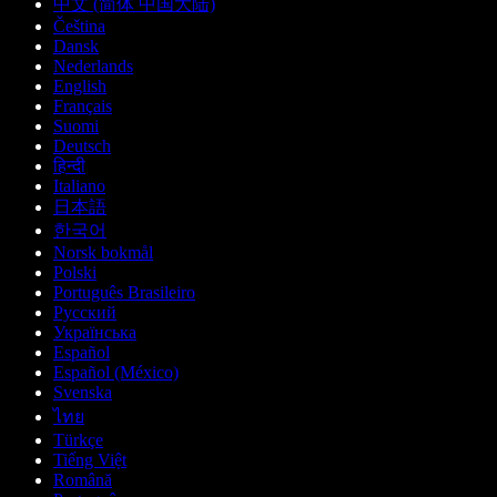
中文 (简体 中国大陆)
Čeština
Dansk
Nederlands
English
Français
Suomi
Deutsch
हिन्दी
Italiano
日本語
한국어
Norsk bokmål
Polski
Português Brasileiro
Русский
Українська
Español
Español (México)
Svenska
ไทย
Türkçe
Tiếng Việt
Română