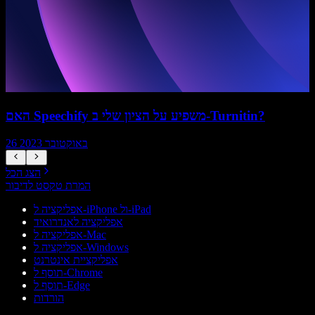
האם Speechify משפיע על הציון שלי ב-Turnitin?
26 באוקטובר 2023
הצג הכל
המרת טקסט לדיבור
אפליקציה ל-iPhone ול-iPad
אפליקציה לאנדרואיד
אפליקציה ל-Mac
אפליקציה ל-Windows
אפליקציית אינטרנט
תוסף ל-Chrome
תוסף ל-Edge
הורדות