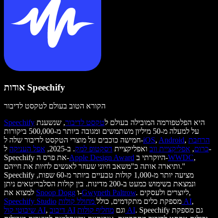
אודות Speechify
הקורא הטוב בעולם לטקסט לדיבור
היא הפלטפורמה המובילה בעולם ל
טקסט לדיבור
, שנשענת
Speechify
על למעלה מ-50 מיליון משתמשים ומגובה ביותר מ-500,000 ביקורות
הרחבת
,
Android
,
iOS
חמישה כוכבים על מוצרי הטקסט לדיבור שלה ל-
כרום
,
אפליקציית ווב
ואפליקציית
דסקטופ למק
. ב-2025,
אפל העניקה
ל-
,
WWDC
היוקרתי ב-
Apple Design Award
Speechify את פרס ה-
ותיארה אותה כ"משאב חיוני שעוזר לאנשים לחיות את חייהם."
Speechify מציעה יותר מ-1,000 קולות טבעיים ביותר מ-60 שפות,
ונמצאת בשימוש כמעט ב-200 מדינות. בין קולות הסלבריטאים ניתן
. ליוצרים ולעסקים,
Gwyneth Paltrow
ו-
Snoop Dogg
למצוא את
,
מחולל קולות AI
מספקת כלים מתקדמים, כולל
Speechify Studio
. Speechify גם מספקת
מחליף קולות AI
וגם
דיבוב AI
,
שיבוטי קול AI