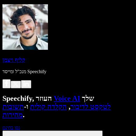
קליף ויצמן
מנכ"ל ומייסד Speechify
שלך
Voice AI
Speechify, העוזר
לטקסט לדיבור
,
הקלדה קולית
ו-
תשובות
.
מהירות
נסו בחינם