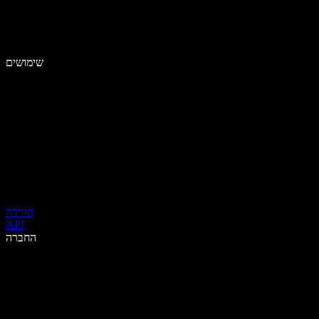
שימושים
הורדה
API
החברה