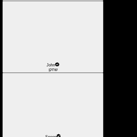
John
שחקן
Snoop