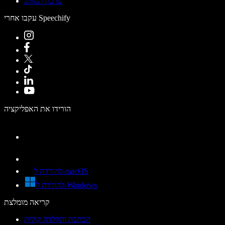
ערכת המותג
עקבו אחרי Speechify
הורידו את האפליקציה
להורדה ל-macOS
להורדה ל-Windows
קריאה מומלצת
הכתבה והקלדה קולית