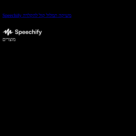
Speechify משיקה תמלול קול להקלדה
לכתוב פי 5 מהר יותר עם הכתבה קולית
מוצרים
למידע נוסף