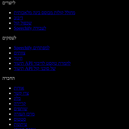
ליוצרים
מחולל קולות מבוסס בינה מלאכותית
דיבוב
שכפול קול
Speechify לעבודה
לעסקים
Speechify למפתחים
צוותים
חינוך
תיעוד API להמרת טקסט לדיבור
תיעוד API של סוכני קול
החברה
אודות
צרו קשר
בלוג
קריירה
שותפים
מרכז העזרה
סטטוס
עיתונות