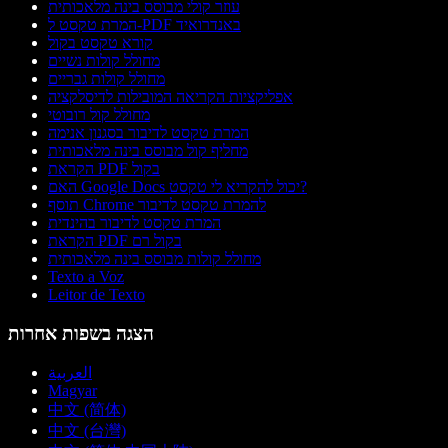
עוזר קולי מבוסס בינה מלאכותית
המרת טקסט ל-PDF באנדרואיד
קורא טקסט בקול
מחולל קולות נשיים
מחולל קולות גבריים
אפליקציות הקריאה המובילות לדיסלקציה
מחולל קול רובוטי
המרת טקסט לדיבור בסגנון אנימה
מחליף קול מבוסס בינה מלאכותית
הקראת PDF בקול
האם Google Docs יכול להקריא לי טקסט?
תוסף Chrome להמרת טקסט לדיבור
המרת טקסט לדיבור בהינדית
הקראת PDF בקול רם
מחולל קולות מבוסס בינה מלאכותית
Texto a Voz
Leitor de Texto
הצגה בשפות אחרות
العربية
Magyar
中文 (简体)
中文 (台灣)