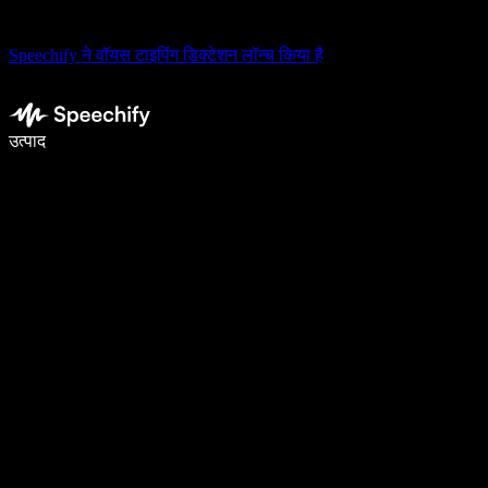
Speechify ने वॉयस टाइपिंग डिक्टेशन लॉन्च किया है
वॉइस टाइपिंग के साथ 5× तेज़ी से लिखें
उत्पाद
और जानें