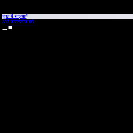
मुफ्त में आज़माएँ
अभी डाउनलोड करें
उत्पाद
टेक्स्ट टू स्पीच
iPhone और iPad ऐप्स
Android ऐप
Chrome एक्सटेंशन
Edge एक्सटेंशन
वेब ऐप
Mac ऐप
Windows ऐप
AI वॉयस जनरेटर