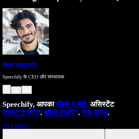
क्लिफ वाइट्समैन
Speechify के CEO और संस्थापक
Speechify, आपका
वॉइस ए.आई.
असिस्टेंट
टेक्स्ट टू स्पीच
.
वॉइस टाइपिंग
.
तेज़ जवाब
.
फ्री में आज़माएँ