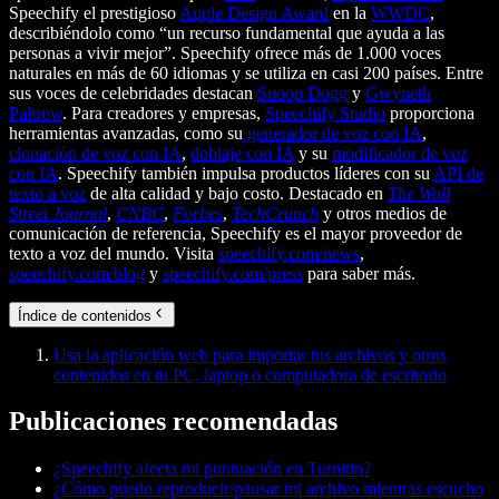
Speechify el prestigioso
Apple Design Award
en la
WWDC
,
describiéndolo como “un recurso fundamental que ayuda a las
personas a vivir mejor”. Speechify ofrece más de 1.000 voces
naturales en más de 60 idiomas y se utiliza en casi 200 países. Entre
sus voces de celebridades destacan
Snoop Dogg
y
Gwyneth
Paltrow
. Para creadores y empresas,
Speechify Studio
proporciona
herramientas avanzadas, como su
generador de voz con IA
,
clonación de voz con IA
,
doblaje con IA
y su
modificador de voz
con IA
. Speechify también impulsa productos líderes con su
API de
texto a voz
de alta calidad y bajo costo. Destacado en
The Wall
Street Journal
,
CNBC
,
Forbes
,
TechCrunch
y otros medios de
comunicación de referencia, Speechify es el mayor proveedor de
texto a voz del mundo. Visita
speechify.com/news
,
speechify.com/blog
y
speechify.com/press
para saber más.
Índice de contenidos
Usa la aplicación web para importar tus archivos y otros
contenidos en tu PC, laptop o computadora de escritorio
Publicaciones recomendadas
¿Speechify afecta mi puntuación en Turnitin?
¿Cómo puedo reproducir/pausar mi archivo mientras escucho