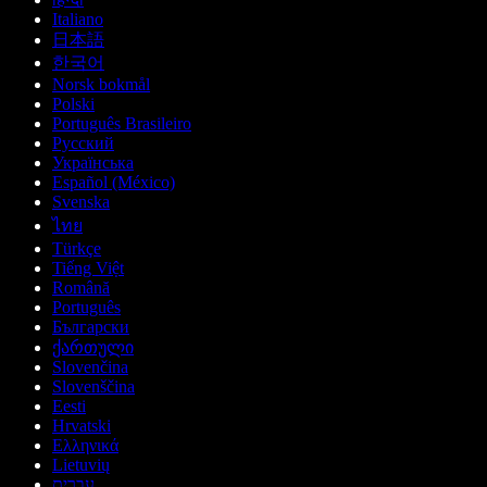
Italiano
日本語
한국어
Norsk bokmål
Polski
Português Brasileiro
Русский
Українська
Español (México)
Svenska
ไทย
Türkçe
Tiếng Việt
Română
Português
Български
ქართული
Slovenčina
Slovenščina
Eesti
Hrvatski
Ελληνικά
Lietuvių
עברית