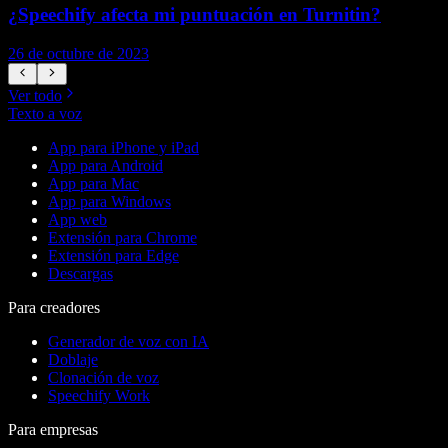
¿Speechify afecta mi puntuación en Turnitin?
26 de octubre de 2023
2
Ver todo
Texto a voz
App para iPhone y iPad
App para Android
App para Mac
App para Windows
App web
Extensión para Chrome
Extensión para Edge
Descargas
Para creadores
Generador de voz con IA
Doblaje
Clonación de voz
Speechify Work
Para empresas