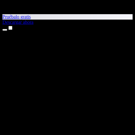
Pruébalo gratis
Descargar ahora
Productos
Texto a voz
App para iPhone y iPad
App para Android
Extensión para Chrome
Extensión para Edge
Aplicación web
App para Mac
App para Windows