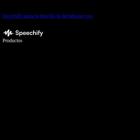
Speechify lanza la función de dictado por voz
Escribe 5× más rápido con dictado por voz
Productos
Más información