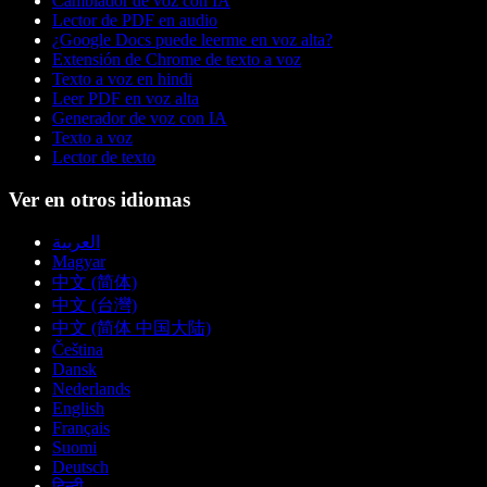
Cambiador de voz con IA
Lector de PDF en audio
¿Google Docs puede leerme en voz alta?
Extensión de Chrome de texto a voz
Texto a voz en hindi
Leer PDF en voz alta
Generador de voz con IA
Texto a voz
Lector de texto
Ver en otros idiomas
العربية
Magyar
中文 (简体)
中文 (台灣)
中文 (简体 中国大陆)
Čeština
Dansk
Nederlands
English
Français
Suomi
Deutsch
हिन्दी