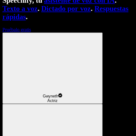
Speechify, tu
asistente de voz con IA
.
Texto a voz
.
Dictado por voz
.
Respuestas
rápidas
.
Pruébalo gratis
Gwyneth
Actriz