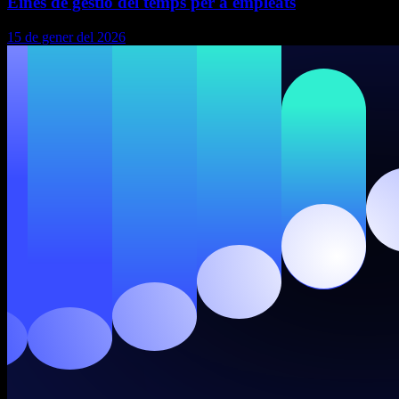
Eines de gestió del temps per a empleats
15 de gener del 2026