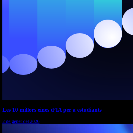
Les 10 millors eines d’IA per a estudiants
2 de gener del 2026