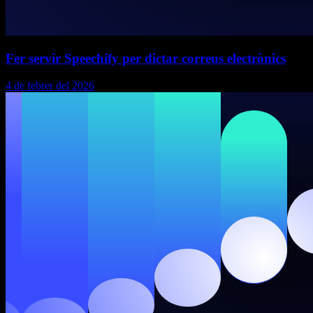
Fer servir Speechify per dictar correus electrònics
4 de febrer del 2026