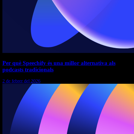
Per què Speechify és una millor alternativa als
podcasts tradicionals
2 de febrer del 2026