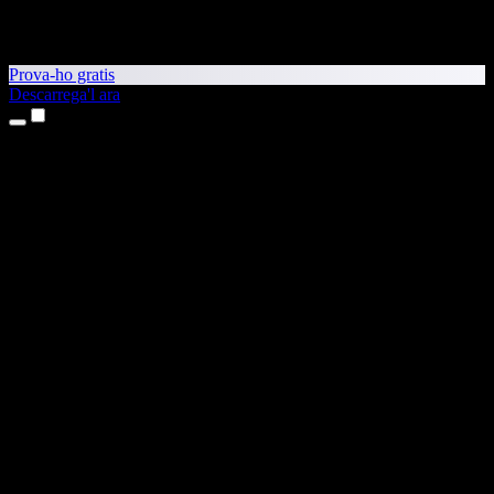
Prova-ho gratis
Descarrega'l ara
Productes
Text a veu
Aplicacions per a iPhone i iPad
Aplicació per a Android
Extensió per al Chrome
Extensió per a l'Edge
Aplicació web
Aplicació per al Mac