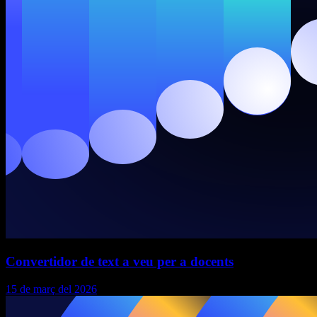
Convertidor de text a veu per a docents
15 de març del 2026