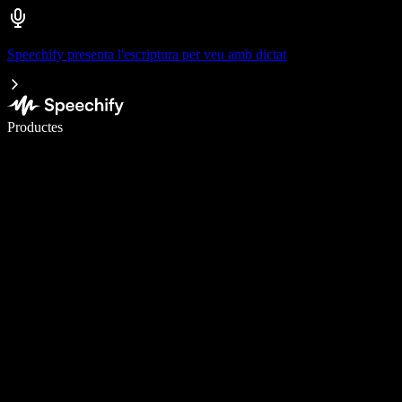
Speechify presenta l'escriptura per veu amb dictat
Escriu 5× més ràpid amb la veu
Productes
Més informació