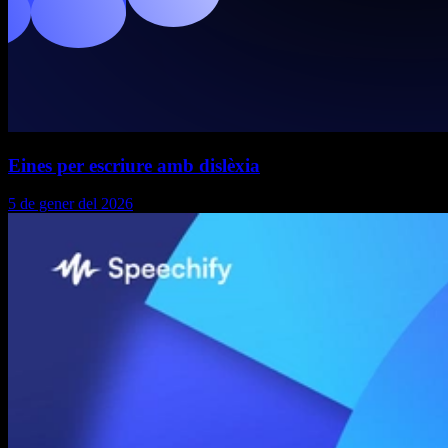
Eines per escriure amb dislèxia
5 de gener del 2026