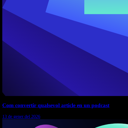
Com convertir qualsevol article en un podcast
13 de gener del 2026