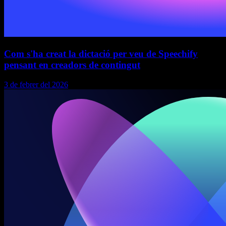
Com s'ha creat la dictació per veu de Speechify
pensant en creadors de contingut
3 de febrer del 2026