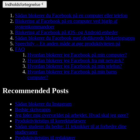
Indholdsfortegnelse
Sådan blokerer du Facebook på en computer eller telefon
Blokering af Facebook på en computer ved hjælp af
systemkommandoer
Blokering af Facebook på iOS- og Android-enheder
Sådan blokerer du Facebook med dedikerede blokeringsapps
Speechify – En anden måde at øge produktiviteten på
FAQ
Hvordan blokerer jeg Facebook på min computer?
Hvordan blokerer jeg Facebook fra mit netværk?
Hvordan blokerer jeg Facebook på min telefon?
Hvordan blokerer jeg Facebook på min barns
computer?
Recommended Posts
Sådan blokerer du Instagram
Bedste skriveapps
Jeg føler mig overvældet på arbejdet. Hvad skal jeg gøre?
Produktivitetstips til korrekturlæsere
Sådan studerer du bedre: 11 teknikker til at forbedre dine
studievaner
Produktivitetstips til redaktører