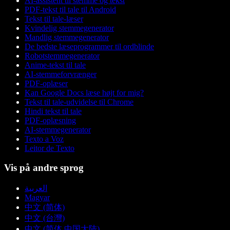
AI-assistent til stemme og tekst
PDF-tekst til tale til Android
Tekst til tale-læser
Kvindelig stemmegenerator
Mandlig stemmegenerator
De bedste læseprogrammer til ordblinde
Robotstemmegenerator
Anime-tekst til tale
AI-stemmeforvrænger
PDF-oplæser
Kan Google Docs læse højt for mig?
Tekst til tale-udvidelse til Chrome
Hindi tekst til tale
PDF-oplæsning
AI-stemmegenerator
Texto a Voz
Leitor de Texto
Vis på andre sprog
العربية
Magyar
中文 (简体)
中文 (台灣)
中文 (简体 中国大陆)