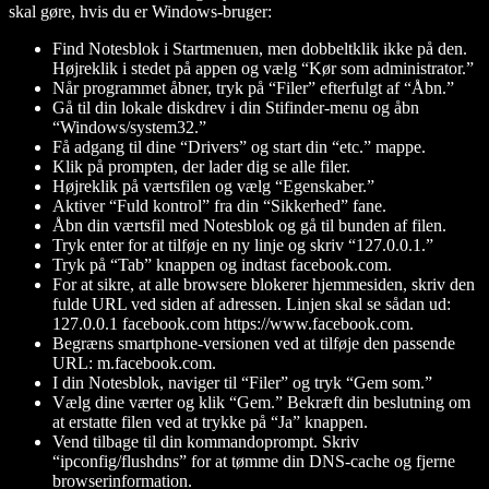
skal gøre, hvis du er Windows-bruger:
Find Notesblok i Startmenuen, men dobbeltklik ikke på den.
Højreklik i stedet på appen og vælg “Kør som administrator.”
Når programmet åbner, tryk på “Filer” efterfulgt af “Åbn.”
Gå til din lokale diskdrev i din Stifinder-menu og åbn
“Windows/system32.”
Få adgang til dine “Drivers” og start din “etc.” mappe.
Klik på prompten, der lader dig se alle filer.
Højreklik på værtsfilen og vælg “Egenskaber.”
Aktiver “Fuld kontrol” fra din “Sikkerhed” fane.
Åbn din værtsfil med Notesblok og gå til bunden af filen.
Tryk enter for at tilføje en ny linje og skriv “127.0.0.1.”
Tryk på “Tab” knappen og indtast facebook.com.
For at sikre, at alle browsere blokerer hjemmesiden, skriv den
fulde URL ved siden af adressen. Linjen skal se sådan ud:
127.0.0.1 facebook.com https://www.facebook.com.
Begræns smartphone-versionen ved at tilføje den passende
URL: m.facebook.com.
I din Notesblok, naviger til “Filer” og tryk “Gem som.”
Vælg dine værter og klik “Gem.” Bekræft din beslutning om
at erstatte filen ved at trykke på “Ja” knappen.
Vend tilbage til din kommandoprompt. Skriv
“ipconfig/flushdns” for at tømme din DNS-cache og fjerne
browserinformation.