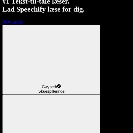
#1 Tekst-til-tale læser.
Lad Speechify læse for dig.
Prøv gratis
Gwyneth
Skuespillerinde