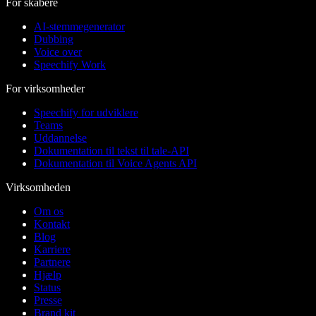
For skabere
AI-stemmegenerator
Dubbing
Voice over
Speechify Work
For virksomheder
Speechify for udviklere
Teams
Uddannelse
Dokumentation til tekst til tale-API
Dokumentation til Voice Agents API
Virksomheden
Om os
Kontakt
Blog
Karriere
Partnere
Hjælp
Status
Presse
Brand kit