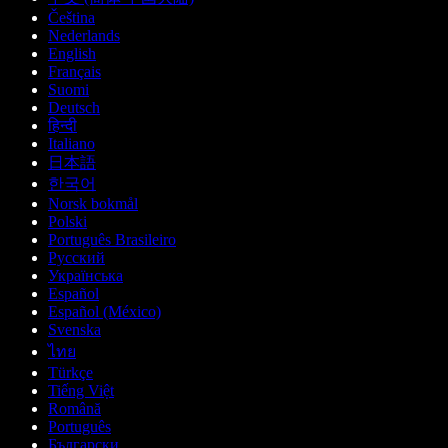
Čeština
Nederlands
English
Français
Suomi
Deutsch
हिन्दी
Italiano
日本語
한국어
Norsk bokmål
Polski
Português Brasileiro
Русский
Українська
Español
Español (México)
Svenska
ไทย
Türkçe
Tiếng Việt
Română
Português
Български