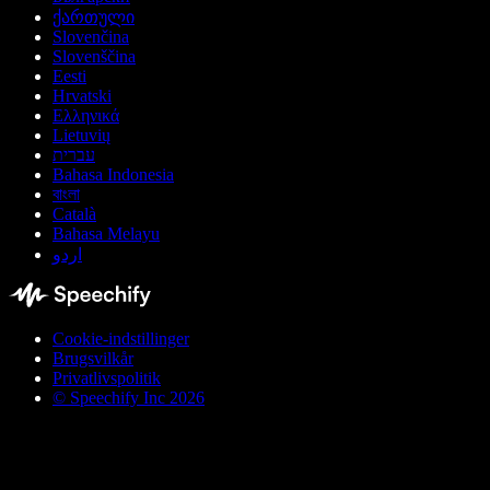
ქართული
Slovenčina
Slovenščina
Eesti
Hrvatski
Ελληνικά
Lietuvių
עברית
Bahasa Indonesia
বাংলা
Català
Bahasa Melayu
اردو
Cookie-indstillinger
Brugsvilkår
Privatlivspolitik
© Speechify Inc 2026