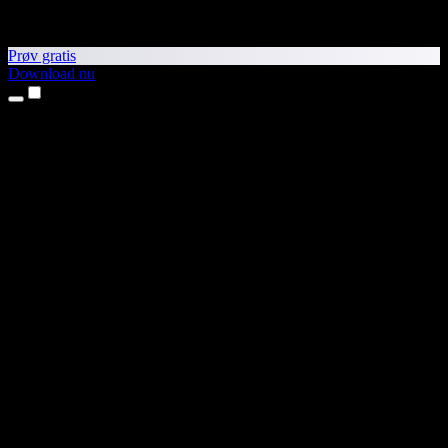
Prøv gratis
Download nu
Produkter
Tekst til tale
iPhone- og iPad-apps
Android-app
Chrome-udvidelse
Edge-udvidelse
Webapp
Mac-app
Windows-app