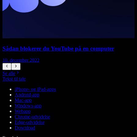
Sådan blokerer du YouTube på en computer
10. december 2022
1
Se alle
Tekst til tale
iPhone- og iPad-apps
Android-app
Mac-app
Windows-app
Webapp
Chrome-udvidelse
Edge-udvidelse
Download