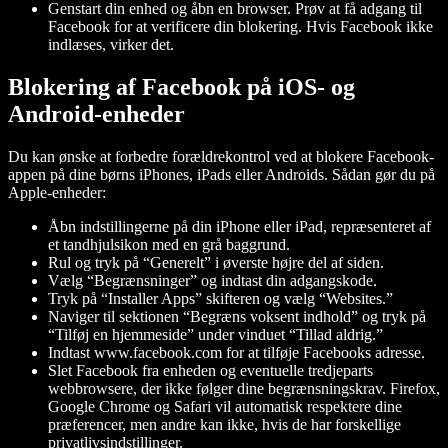
Genstart din enhed og åbn en browser. Prøv at få adgang til
Facebook for at verificere din blokering. Hvis Facebook ikke
indlæses, virker det.
Blokering af Facebook på iOS- og
Android-enheder
Du kan ønske at forbedre forældrekontrol ved at blokere Facebook-
appen på dine børns iPhones, iPads eller Androids. Sådan gør du på
Apple-enheder:
Åbn indstillingerne på din iPhone eller iPad, repræsenteret af
et tandhjulsikon med en grå baggrund.
Rul og tryk på “Generelt” i øverste højre del af siden.
Vælg “Begrænsninger” og indtast din adgangskode.
Tryk på “Installer Apps” skifteren og vælg “Websites.”
Naviger til sektionen “Begræns voksent indhold” og tryk på
“Tilføj en hjemmeside” under vinduet “Tillad aldrig.”
Indtast www.facebook.com for at tilføje Facebooks adresse.
Slet Facebook fra enheden og eventuelle tredjeparts
webbrowsere, der ikke følger dine begrænsningskrav. Firefox,
Google Chrome og Safari vil automatisk respektere dine
præferencer, men andre kan ikke, hvis de har forskellige
privatlivsindstillinger.