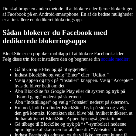
Du skal bruge en anden metode til at blokere eller fjerne blokeringen
af Facebook på en Android-smartphone. En af de bedste muligheder
er at installere en dedikeret blokeringsapp.
Sådan blokerer du Facebook med
dedikerede blokeringsapps
BlockSite er en populær mobilapp til at blokere Facebook-sider.
Følg disse trin for at installere den og begrænse din
sociale medier
:
Gå til Google Play og gå til søgefeltet.
Indtast BlockSite og vælg “Enter” eller “Udført.”
Vælg appen og tryk på “Installer”-knappen. Vælg “Accepter”
hvis du bliver bedt om det.
Åbn BlockSite fra Google Play eller dit system og tryk på
“Kom i gang” nederst på skærmen.
Åbn “Indstillinger” og vælg “Forstået” nederst på skærmen.
Rul ned, indtil du finder BlockSite. Tryk på siden og vælg
den grå kontakt. Kontakten skal blive blå, hvilket indikerer, at
du har aktiveret BlockSite. Appen bør også genstarte nu.
Gå tilbage til BlockSite og tryk på “+”-symbolet i nederste
højre hjørne af skærmen for at åbne din “Websites”-fane.
Indtast Facebooks adresse, og du vil ikke længere kunne få