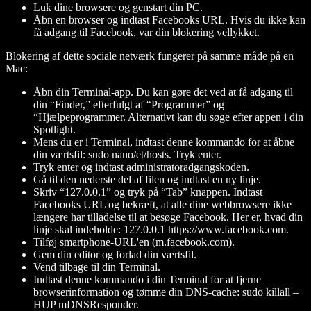
Luk dine browsere og genstart din PC.
Åbn en browser og indtast Facebooks URL. Hvis du ikke kan
få adgang til Facebook, var din blokering vellykket.
Blokering af dette sociale netværk fungerer på samme måde på en
Mac:
Åbn din Terminal-app. Du kan gøre det ved at få adgang til
din “Finder,” efterfulgt af “Programmer” og
“Hjælpeprogrammer. Alternativt kan du søge efter appen i din
Spotlight.
Mens du er i Terminal, indtast denne kommando for at åbne
din værtsfil: sudo nano/et/hosts. Tryk enter.
Tryk enter og indtast administratoradgangskoden.
Gå til den nederste del af filen og indtast en ny linje.
Skriv “127.0.0.1” og tryk på “Tab” knappen. Indtast
Facebooks URL og bekræft, at alle dine webbrowsere ikke
længere har tilladelse til at besøge Facebook. Her er, hvad din
linje skal indeholde: 127.0.0.1 https://www.facebook.com.
Tilføj smartphone-URL'en (m.facebook.com).
Gem din editor og forlad din værtsfil.
Vend tilbage til din Terminal.
Indtast denne kommando i din Terminal for at fjerne
browserinformation og tømme din DNS-cache: sudo killall –
HUP mDNSResponder.