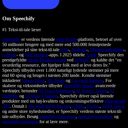
Om Speechify
#1 Tekst-til-tale læser
Speechify
er verdens førende
tekst-til-tale
-platform, betroet af over
50 millioner brugere og med mere end 500.000 femstjernede
anmeldelser på sine tekst-til-tale
iOS
-,
Android
-,
Chrome-udvidelse
-,
webapp
- og
Mac desktop
-apps. I 2025 tildelte
Apple
Speechify den
prestigefyldte
Apple Design Award
ved
WWDC
og kaldte det “en
uvurderlig ressource, der hjælper folk med at leve deres liv.”
Speechify tilbyder over 1.000 naturligt lydende stemmer på mere
end 60 sprog og bruges i næsten 200 lande. Kendte stemmer
inkluderer
Snoop Dogg
,
Mr. Beast
og
Gwyneth Paltrow
. For
skabere og virksomheder tilbyder
Speechify Studio
avancerede
værktøjer, herunder
AI Voice Generator
,
AI Voice Cloning
,
AI
Dubbing
og
AI Voice Changer
. Speechify driver også førende
produkter med sin høj-kvalitets og omkostningseffektive
tekst-til-tale
API
. Omtalt i
The Wall Street Journal
,
CNBC
,
Forbes
,
TechCrunch
og andre store nyhedsmedier, er Speechify verdens største tekst-til-
tale-udbyder. Besøg
speechify.com/news
,
speechify.com/blog
og
speechify.com/press
for at lære mere.