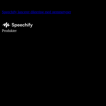
Speechify lancerer diktering med stemmetyper
Skriv 5× hurtigere med stemmeskrivning
Produkter
Læs mere