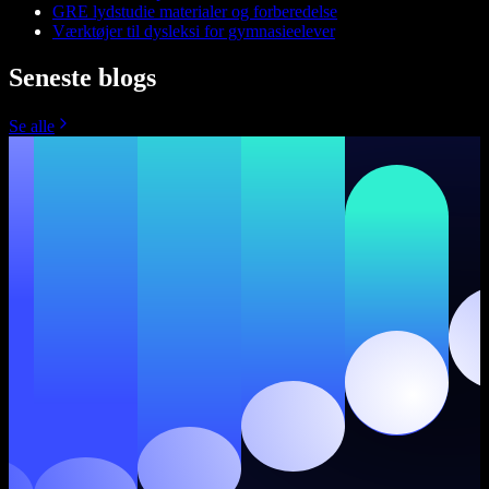
GRE lydstudie materialer og forberedelse
Værktøjer til dysleksi for gymnasieelever
Seneste blogs
Se alle