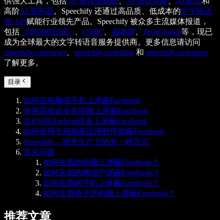
供强大工具，包括
AI 语音生成器
、
AI 语音克隆
、
AI 配音
和
高阶
AI 变声器
。Speechify 还通过高品质、低成本的
文字转语
音 API
赋能行业领先产品。Speechify 被众多主流媒体报道，
包括
《华尔街日报》
、
CNBC
、
福布斯
、
TechCrunch
等，现已
成为全球最大的文字转语音服务提供商。更多信息请访问
speechify.com/news
、
speechify.com/blog
和
speechify.com/press
了解更多。
目录
如何在电脑或手机上屏蔽Facebook
使用系统命令在电脑上屏蔽Facebook
在iOS和Android设备上屏蔽Facebook
如何使用专用屏蔽应用程序屏蔽Facebook
Speechify – 提升生产力的另一种方式
常见问题
如何在我的电脑上屏蔽Facebook？
如何从我的网络中屏蔽Facebook？
如何在我的手机上屏蔽Facebook？
如何在我孩子的电脑上屏蔽Facebook？
推荐文章