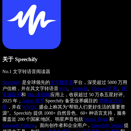
关于 Speechify
No.1 文字转语音阅读器
Speechify
是全球领先的
文字转语音
平台，深受超过 5000 万用
户信赖，并在其文字转语音
iOS
、
Android
、
Chrome 扩展
、
网
页版应用
和
Mac 桌面端
应用上，收获超过 50 万条五星好评。
2025 年，
Apple 授予
Speechify 备受业界瞩目的
苹果设计大
奖
，并在
WWDC
盛会上称其为“帮助人们更好生活的重要资
源”。Speechify 提供 1000+ 自然音色、60+ 种语言支持，服务
覆盖近 200 个国家/地区。明星声音包括
Snoop Dogg
和
Gwyneth Paltrow
。面向创作者和企业用户，
Speechify Studio
提