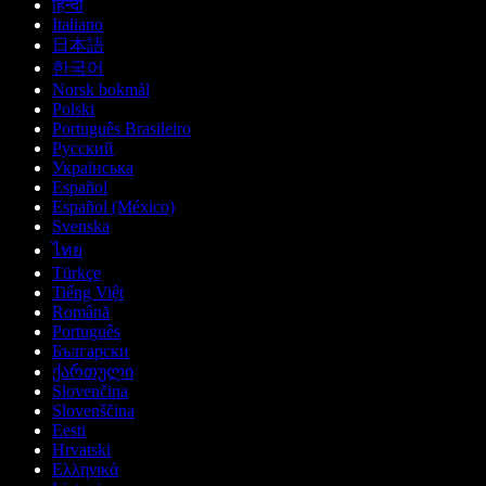
हिन्दी
Italiano
日本語
한국어
Norsk bokmål
Polski
Português Brasileiro
Русский
Українська
Español
Español (México)
Svenska
ไทย
Türkçe
Tiếng Việt
Română
Português
Български
ქართული
Slovenčina
Slovenščina
Eesti
Hrvatski
Ελληνικά