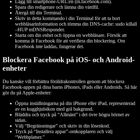
Lägg till smartphone-URL:en (m.facebook.com).
Spara din redigerare och lämna din värdfil.
Återgå till din Terminal.
Skriv in detta kommando i din Terminal för att ta bort
webbläsarinformation och tömma din DNS-cache: sudo killall
–HUP mDNSResponder.
Starta om din enhet och öppna en webbläsare. Försök att
komma åt Facebook för att verifiera din blockering. Om
Facebook inte laddas, fungerar det.
Blockera Facebook på iOS- och Android-
enheter
Du kanske vill förbättra föräldrakontrollen genom att blockera
Facebook-appen på dina barns iPhones, iPads eller Androids. Så här
gör du på Apple-enheter:
Öppna inställningarna på din iPhone eller iPad, representerad
av en kugghjulsikon med grå bakgrund.
Bläddra och tryck på “Allmänt” i det övre högra hörnet av
sidan.
Välj “Begränsningar” och skriv in din lösenkod.
Tryck på “Installera appar”-omkopplaren och välj
“Webbplatser.”