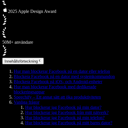
2025 Apple Design Award
50M+ användare
Innehållsförteckning
Hur man blockerar Facebook på en dator eller telefon
Blockera Facebook på en dator med systemkommandon
Blockera Facebook på iOS- och Android-enheter
Hur man blockerar Facebook med dedikerade
blockeringsappar
Speechify – Ett annat sätt att öka produktiviteten
Vanliga frågor
Hur blockerar jag Facebook på min dator?
Hur blockerar jag Facebook från mitt nätverk?
Hur blockerar jag Facebook på min telefon?
Hur blockerar jag Facebook på mitt barns dator?