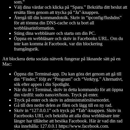
som.”
Välj dina värdar och klicka på “Spara.” Bekräfta ditt beslut att
ersätta filen genom att trycka på “Ja”-knappen.
Återgå till din kommandotolk. Skriv in “ipconfig/flushdns”
för att tömma din DNS-cache och ta bort all
webbläsarinformation.
Stäng dina webbläsare och starta om din PC.
Öppna en webbläsare och skriv in Facebooks URL. Om du
inte kan komma åt Facebook, var din blockering
framgångsrik.
Att blockera detta sociala nätverk fungerar på liknande sätt på en
Mac:
Öppna din Terminal-app. Du kan göra det genom att gå till
din “Finder,” följt av “Program” och “Verktyg.” Alternativt,
sök efter appen i din Spotlight.
När du är i Terminal, skriv in detta kommando för att öppna
din värdfil: sudo nano/et/hosts. Tryck på enter.
Tryck på enter och skriv in administratörslösenordet.
Gå till den nedre delen av filen och lägg till en ny rad.
Skriv in “127.0.0.1” och tryck på “Tab”-knappen. Skriv in
Facebooks URL och bekräfta att alla dina webbläsare inte
längre har tillåtelse att besöka Facebook. Här är vad din rad
ska innehålla: 127.0.0.1 https://www.facebook.com.