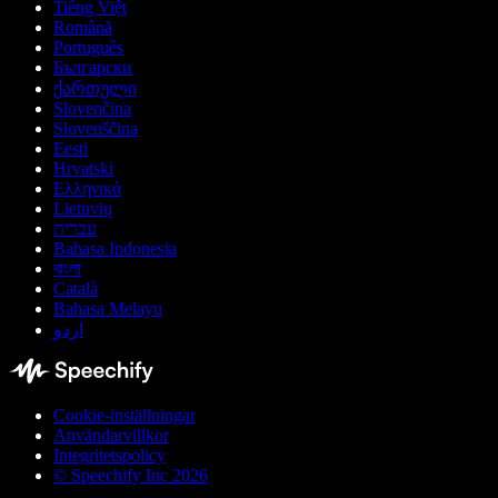
Tiếng Việt
Română
Português
Български
ქართული
Slovenčina
Slovenščina
Eesti
Hrvatski
Ελληνικά
Lietuvių
עברית
Bahasa Indonesia
বাংলা
Català
Bahasa Melayu
اردو
Cookie-inställningar
Användarvillkor
Integritetspolicy
© Speechify Inc 2026