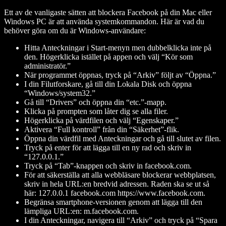
Ett av de vanligaste sätten att blockera Facebook på din Mac eller
Windows PC är att använda systemkommandon. Här är vad du
behöver göra om du är Windows-användare:
Hitta Anteckningar i Start-menyn men dubbelklicka inte på
den. Högerklicka istället på appen och välj “Kör som
administratör.”
När programmet öppnas, tryck på “Arkiv” följt av “Öppna.”
I din Filutforskare, gå till din Lokala Disk och öppna
“Windows/system32.”
Gå till “Drivers” och öppna din “etc.”-mapp.
Klicka på prompten som låter dig se alla filer.
Högerklicka på värdfilen och välj “Egenskaper.”
Aktivera “Full kontroll” från din “Säkerhet”-flik.
Öppna din värdfil med Anteckningar och gå till slutet av filen.
Tryck på enter för att lägga till en ny rad och skriv in
“127.0.0.1.”
Tryck på “Tab”-knappen och skriv in facebook.com.
För att säkerställa att alla webbläsare blockerar webbplatsen,
skriv in hela URL:en bredvid adressen. Raden ska se ut så
här: 127.0.0.1 facebook.com https://www.facebook.com.
Begränsa smartphone-versionen genom att lägga till den
lämpliga URL:en: m.facebook.com.
I din Anteckningar, navigera till “Arkiv” och tryck på “Spara