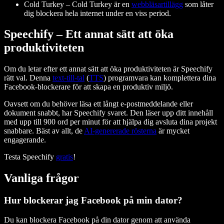
Cold Turkey
– Cold Turkey är en
webbläsartillägg
som låter
dig blockera hela internet under en viss period.
Speechify – Ett annat sätt att öka
produktiviteten
Om du letar efter ett annat sätt att öka produktiviteten är Speechify
rätt val. Denna
text-till-tal
(
TTS
) programvara kan komplettera dina
Facebook-blockerare för att skapa en produktiv miljö.
Oavsett om du behöver läsa ett långt e-postmeddelande eller
dokument snabbt, har Speechify svaret. Den läser upp ditt innehåll
med upp till 900 ord per minut för att hjälpa dig avsluta dina projekt
snabbare. Bäst av allt, de
AI-genererade rösterna
är mycket
engagerande.
Testa Speechify
gratis
!
Vanliga frågor
Hur blockerar jag Facebook på min dator?
Du kan blockera Facebook på din dator genom att använda