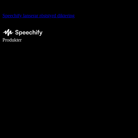
Speechify lanserar röststyrd diktering
Skriv 5× snabbare med röstdiktering
Produkter
Läs mer