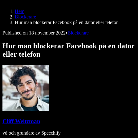
Speechify för DSA
SIMBA-röstagenter
Hem
Speechify för utvecklare
Blockerare
Hur man blockerar Facebook på en dator eller telefon
Published on
18 november 2022
•
Blockerare
Hur man blockerar Facebook på en dator
eller telefon
Cliff Weitzman
vd och grundare av Speechify