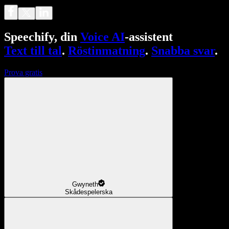
Speechify, din
Voice AI
-assistent
Text till tal
.
Röstinmatning
.
Snabba svar
.
Prova gratis
Gwyneth
Skådespelerska