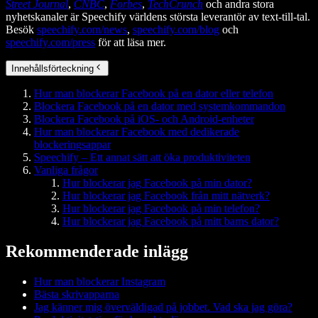
Street Journal
,
CNBC
,
Forbes
,
TechCrunch
och andra stora
nyhetskanaler är Speechify världens största leverantör av text-till-tal.
Besök
speechify.com/news
,
speechify.com/blog
och
speechify.com/press
för att läsa mer.
Innehållsförteckning
Hur man blockerar Facebook på en dator eller telefon
Blockera Facebook på en dator med systemkommandon
Blockera Facebook på iOS- och Android-enheter
Hur man blockerar Facebook med dedikerade
blockeringsappar
Speechify – Ett annat sätt att öka produktiviteten
Vanliga frågor
Hur blockerar jag Facebook på min dator?
Hur blockerar jag Facebook från mitt nätverk?
Hur blockerar jag Facebook på min telefon?
Hur blockerar jag Facebook på mitt barns dator?
Rekommenderade inlägg
Hur man blockerar Instagram
Bästa skrivapparna
Jag känner mig överväldigad på jobbet. Vad ska jag göra?