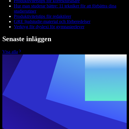
Produktivitetstips för korrekturläsare
Hur man studerar bättre: 11 tekniker för att förbättra dina
studierutiner
Produktivitetstips för redaktörer
GRE ljudstudie-material och förberedelser
Verktyg för dyslexi för gymnasieelever
Senaste inläggen
Visa alla