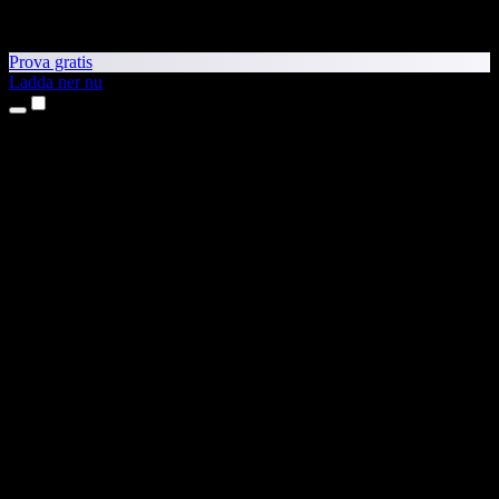
Prova gratis
Ladda ner nu
Produkter
Text till tal
Appar för iPhone och iPad
Android-app
Chrome-tillägg
Edge-tillägg
Webbapp
Mac-app
Windows-app