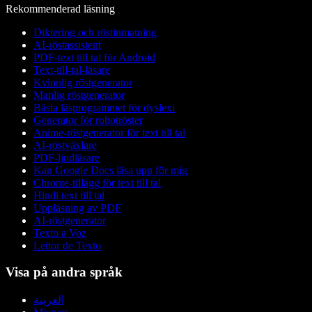
Rekommenderad läsning
Diktering och röstinmatning
AI-röstassistent
PDF-text till tal för Android
Text-till-tal-läsare
Kvinnlig röstgenerator
Manlig röstgenerator
Bästa läsprogrammet för dyslexi
Generator för robotröster
Anime-röstgenerator för text till tal
AI-röstväxlare
PDF-ljudläsare
Kan Google Docs läsa upp för mig
Chrome-tillägg för text till tal
Hindi text till tal
Uppläsning av PDF
AI-röstgenerator
Texto a Voz
Leitor de Texto
Visa på andra språk
العربية