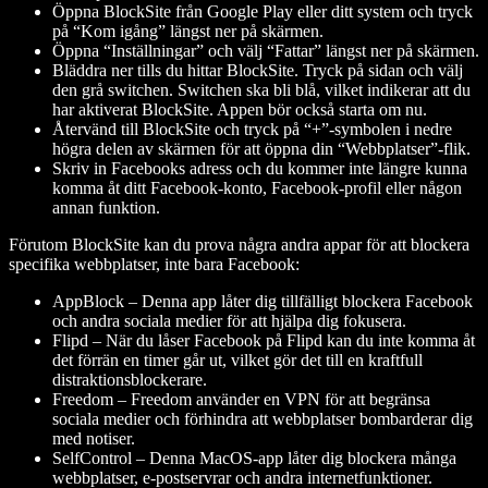
Öppna BlockSite från Google Play eller ditt system och tryck
på “Kom igång” längst ner på skärmen.
Öppna “Inställningar” och välj “Fattar” längst ner på skärmen.
Bläddra ner tills du hittar BlockSite. Tryck på sidan och välj
den grå switchen. Switchen ska bli blå, vilket indikerar att du
har aktiverat BlockSite. Appen bör också starta om nu.
Återvänd till BlockSite och tryck på “+”-symbolen i nedre
högra delen av skärmen för att öppna din “Webbplatser”-flik.
Skriv in Facebooks adress och du kommer inte längre kunna
komma åt ditt Facebook-konto, Facebook-profil eller någon
annan funktion.
Förutom BlockSite kan du prova några andra appar för att blockera
specifika webbplatser, inte bara Facebook:
AppBlock
– Denna app låter dig tillfälligt blockera Facebook
och andra sociala medier för att hjälpa dig fokusera.
Flipd
– När du låser Facebook på Flipd kan du inte komma åt
det förrän en timer går ut, vilket gör det till en kraftfull
distraktionsblockerare.
Freedom
– Freedom använder en VPN för att begränsa
sociala medier och förhindra att webbplatser bombarderar dig
med notiser.
SelfControl
– Denna MacOS-app låter dig blockera många
webbplatser, e-postservrar och andra internetfunktioner.