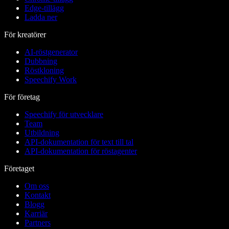
Edge-tillägg
Ladda ner
För kreatörer
AI-röstgenerator
Dubbning
Röstkloning
Speechify Work
För företag
Speechify för utvecklare
Team
Utbildning
API-dokumentation för text till tal
API-dokumentation för röstagenter
Företaget
Om oss
Kontakt
Blogg
Karriär
Partners