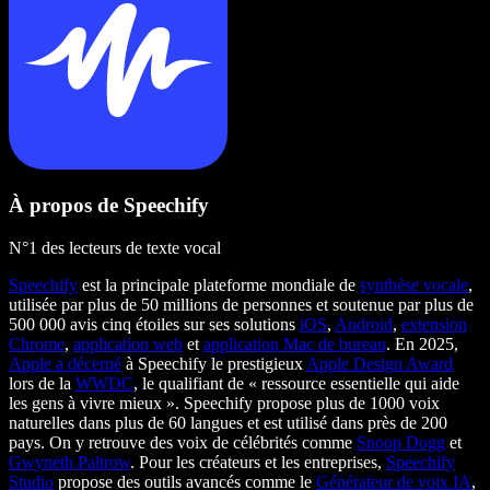
À propos de Speechify
N°1 des lecteurs de texte vocal
Speechify
est la principale plateforme mondiale de
synthèse vocale
,
utilisée par plus de 50 millions de personnes et soutenue par plus de
500 000 avis cinq étoiles sur ses solutions
iOS
,
Android
,
extension
Chrome
,
application web
et
application Mac de bureau
. En 2025,
Apple a décerné
à Speechify le prestigieux
Apple Design Award
lors de la
WWDC
, le qualifiant de « ressource essentielle qui aide
les gens à vivre mieux ». Speechify propose plus de 1000 voix
naturelles dans plus de 60 langues et est utilisé dans près de 200
pays. On y retrouve des voix de célébrités comme
Snoop Dogg
et
Gwyneth Paltrow
. Pour les créateurs et les entreprises,
Speechify
Studio
propose des outils avancés comme le
Générateur de voix IA
,