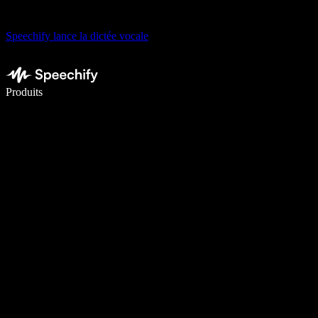
Speechify lance la dictée vocale
Écrivez 5× plus vite grâce à la dictée vocale
Produits
En savoir plus