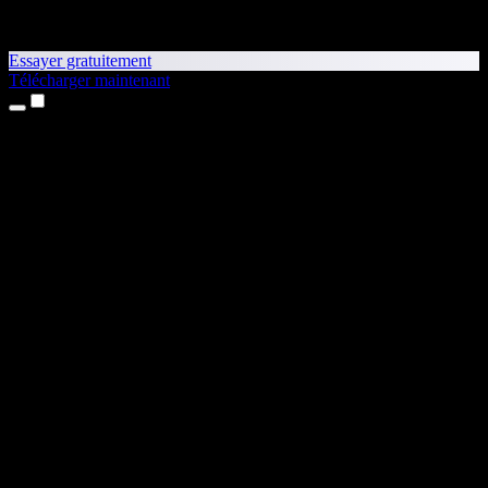
Essayer gratuitement
Télécharger maintenant
Produits
Synthèse vocale
Apps iPhone et iPad
App Android
Extension Chrome
Extension Edge
Application web
App Mac
App Windows