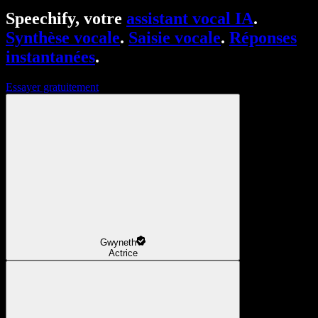
Speechify, votre
assistant vocal IA
.
Synthèse vocale
.
Saisie vocale
.
Réponses
instantanées
.
Essayer gratuitement
Gwyneth
Actrice