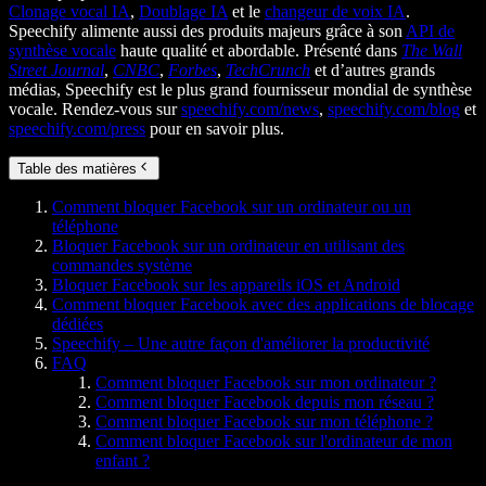
Clonage vocal IA
,
Doublage IA
et le
changeur de voix IA
.
Speechify alimente aussi des produits majeurs grâce à son
API de
synthèse vocale
haute qualité et abordable. Présenté dans
The Wall
Street Journal
,
CNBC
,
Forbes
,
TechCrunch
et d’autres grands
médias, Speechify est le plus grand fournisseur mondial de synthèse
vocale. Rendez-vous sur
speechify.com/news
,
speechify.com/blog
et
speechify.com/press
pour en savoir plus.
Table des matières
Comment bloquer Facebook sur un ordinateur ou un
téléphone
Bloquer Facebook sur un ordinateur en utilisant des
commandes système
Bloquer Facebook sur les appareils iOS et Android
Comment bloquer Facebook avec des applications de blocage
dédiées
Speechify – Une autre façon d'améliorer la productivité
FAQ
Comment bloquer Facebook sur mon ordinateur ?
Comment bloquer Facebook depuis mon réseau ?
Comment bloquer Facebook sur mon téléphone ?
Comment bloquer Facebook sur l'ordinateur de mon
enfant ?