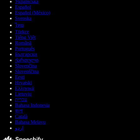
Українська
Español
Español (México)
Svenska
ไทย
Türkçe
Tiếng Việt
Română
Português
Български
ქართული
Slovenčina
Slovenščina
Eesti
Hrvatski
Ελληνικά
Lietuvių
עברית
Bahasa Indonesia
বাংলা
Català
Bahasa Melayu
اردو