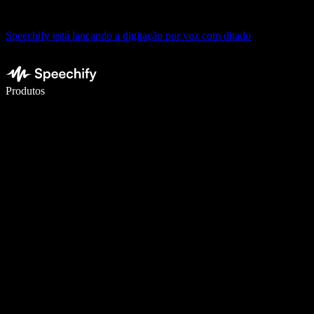
Speechify está lançando a digitação por voz com ditado
Escreva 5× mais rápido com digitação por voz
Produtos
Saiba mais