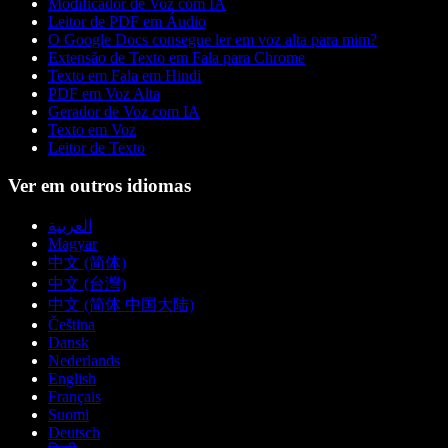
Modificador de Voz com IA
Leitor de PDF em Áudio
O Google Docs consegue ler em voz alta para mim?
Extensão de Texto em Fala para Chrome
Texto em Fala em Hindi
PDF em Voz Alta
Gerador de Voz com IA
Texto em Voz
Leitor de Texto
Ver em outros idiomas
العربية
Magyar
中文 (简体)
中文 (台灣)
中文 (简体 中国大陆)
Čeština
Dansk
Nederlands
English
Français
Suomi
Deutsch