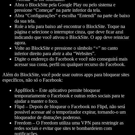
Abra o BlockSite pela Google Play ou pelo sistema e
pressione “Começar” na parte inferior da tela.
Abra “Configurações” e escolha “Entendi” na parte de baixo
da sua tela.
Role a tela para baixo até encontrar o BlockSite. Toque na
página e selecione o interruptor cinza, que deve ficar azul
indicando que você ativou o BlockSite. O app deve reiniciar
agora.
Volte ao BlockSite e pressione o símbolo “+” no canto
inferior direito para abrir a aba “Websites”.
Digite o endereço do Facebook e você não conseguirá mais
acessar sua conta, perfil ou qualquer recurso do Facebook.
Além do BlockSite, você pode usar outros apps para bloquear sites
específicos, não só o Facebook:
AppBlock
– Este aplicativo permite bloquear
temporariamente o Facebook e outras redes sociais para te
ajudar a manter o foco.
Flipd
– Depois de bloquear o Facebook no Flipd, não será
possível acessar até o temporizador expirar, tornando-o um
bloqueador de distrações poderoso.
Freedom
– O Freedom utiliza uma VPN para restringir as
redes sociais e evitar que sites te bombardeiem com
notificações.