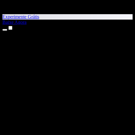
Experimente Grátis
Baixe Agora
Produtos
Texto para Fala
Apps para iPhone e iPad
App para Android
Extensão para Chrome
Extensão para Edge
App Web
App para Mac
App para Windows