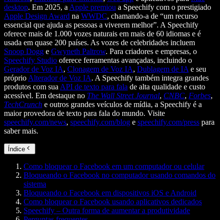
desktop
. Em 2025, a
Apple premiou
a Speechify com o prestigiado
Apple Design Award
na
WWDC
, chamando-a de “um recurso
essencial que ajuda as pessoas a viverem melhor”. A Speechify
oferece mais de 1.000 vozes naturais em mais de 60 idiomas e é
usada em quase 200 países. As vozes de celebridades incluem
Snoop Dogg
e
Gwyneth Paltrow
. Para criadores e empresas, o
Speechify Studio
oferece ferramentas avançadas, incluindo o
Gerador de Voz IA
,
Clonagem de Voz IA
,
Dublagem de IA
e seu
próprio
Alterador de Voz IA
. A Speechify também integra grandes
produtos com sua
API de texto para fala
de alta qualidade e custo
acessível. Em destaque no
The Wall Street Journal
,
CNBC
,
Forbes
,
TechCrunch
e outros grandes veículos de mídia, a Speechify é a
maior provedora de texto para fala do mundo. Visite
speechify.com/news
,
speechify.com/blog
e
speechify.com/press
para
saber mais.
Índice
Como bloquear o Facebook em um computador ou celular
Bloqueando o Facebook no computador usando comandos do
sistema
Bloqueando o Facebook em dispositivos iOS e Android
Como bloquear o Facebook usando aplicativos dedicados
Speechify – Outra forma de aumentar a produtividade
Perguntas frequentes