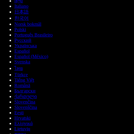
हिन्दी
Italiano
日本語
한국어
Norsk bokmål
Polski
Português Brasileiro
Русский
Українська
Español
Español (México)
Svenska
ไทย
Türkçe
Tiếng Việt
Română
Български
ქართული
Slovenčina
Slovenščina
Eesti
Hrvatski
Ελληνικά
Lietuvių