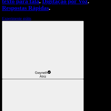
texto para fala
.
Digitação por Voz
.
Respostas Rápidas
.
Experimente grátis
Gwyneth
Atriz