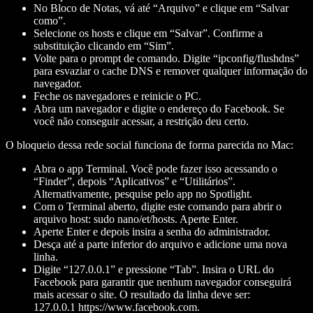
No Bloco de Notas, vá até “Arquivo” e clique em “Salvar
como”.
Selecione os hosts e clique em “Salvar”. Confirme a
substituição clicando em “Sim”.
Volte para o prompt de comando. Digite “ipconfig/flushdns”
para esvaziar o cache DNS e remover qualquer informação do
navegador.
Feche os navegadores e reinicie o PC.
Abra um navegador e digite o endereço do Facebook. Se
você não conseguir acessar, a restrição deu certo.
O bloqueio dessa rede social funciona de forma parecida no Mac:
Abra o app Terminal. Você pode fazer isso acessando o
“Finder”, depois “Aplicativos” e “Utilitários”.
Alternativamente, pesquise pelo app no Spotlight.
Com o Terminal aberto, digite este comando para abrir o
arquivo host: sudo nano/et/hosts. Aperte Enter.
Aperte Enter e depois insira a senha do administrador.
Desça até a parte inferior do arquivo e adicione uma nova
linha.
Digite “127.0.0.1” e pressione “Tab”. Insira o URL do
Facebook para garantir que nenhum navegador conseguirá
mais acessar o site. O resultado da linha deve ser:
127.0.0.1 https://www.facebook.com.