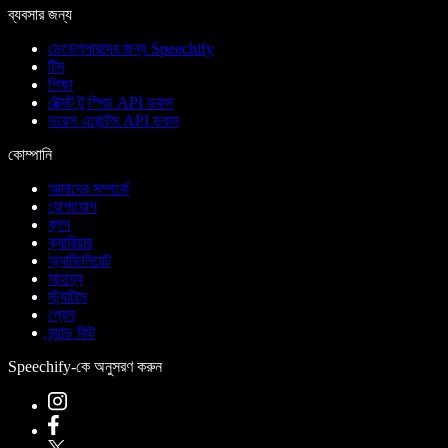
ব্যবসার জন্য
ডেভেলপারদের জন্য Speechify
টিম
শিক্ষা
টেক্সট টু স্পিচ API ডকস
ভয়েস এজেন্টস API ডকস
কোম্পানি
আমাদের সম্পর্কে
যোগাযোগ
ব্লগ
ক্যারিয়ার
অ্যাফিলিয়েট
সাহায্য
স্ট্যাটাস
প্রেস
ব্র্যান্ড কিট
Speechify-কে অনুসরণ করুন