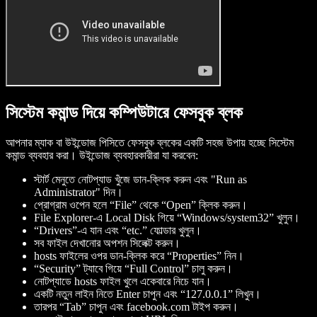
সিস্টেম কমান্ড দিয়ে কম্পিউটারে ফেসবুক ব্লক
আপনার ম্যাক বা উইন্ডোজ পিসিতে ফেসবুক ব্লকের একটি সহজ উপায় হচ্ছে সিস্টেম
কমান্ড ব্যবহার করা। উইন্ডোজ ব্যবহারকারীরা যা করবেন:
স্টার্ট মেনুতে নোটপ্যাড খুঁজে ডান-ক্লিক করুন এবং "Run as
Administrator" দিন।
প্রোগ্রাম ওপেন হলে “File” থেকে “Open” ক্লিক করুন।
File Explorer-এ Local Disk গিয়ে “Windows/system32” খুলুন।
“Drivers”-এ যান এবং “etc.” ফোল্ডার খুলুন।
সব ফাইল দেখানোর অপশন সিলেক্ট করুন।
hosts ফাইলের ওপর ডান-ক্লিক করে “Properties” নিন।
“Security” ট্যাবে গিয়ে “Full Control” চালু করুন।
নোটপ্যাডে hosts ফাইল খুলে একেবারে নিচে যান।
একটি নতুন লাইন নিতে Enter চাপুন এবং “127.0.0.1” লিখুন।
তারপর “Tab” চাপুন এবং facebook.com টাইপ করুন।