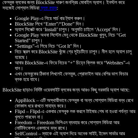
ফেসবুক ব্লকের জন্য BlockSite দারুণ জনপ্রিয় মোবাইল অ্যাপ। ইনস্টল করে
সহজেই সোশ্যাল মিডিয়া
ব্লক করুন
:
Google Play-এ গিয়ে সার্চ বার ট্যাপ করুন।
BlockSite লিখে “Enter”/“Done” দিন।
অ্যাপ সিলেক্ট করে ‘Install’ চাপুন। অনুমতি চাইলে ‘Accept’ দিন।
Google Play অথবা সিস্টেম মেনু থেকে BlockSite খুলুন, নিচে “Get
Started” চাপুন।
“Settings”-এ গিয়ে নিচে “Got It” দিন।
নিচে স্ক্রল করে BlockSite খুঁজে গ্রে সুইচটিতে চাপুন। নীল হলে অ্যাপ চালু
হয়েছে।
আবার BlockSite-এ ফিরে নিচের “+” চিহ্নে ক্লিক করে “Websites”-এ
যান।
এখন ফেসবুকের ঠিকানা লিখলেই ফেসবুক, প্রোফাইল আর বেশির ভাগ ফিচার
ব্লক হয়ে যাবে।
BlockSite ছাড়াও নির্দিষ্ট ওয়েবসাইট ব্লকের জন্য আরও কিছু দরকারি অ্যাপ আছে:
AppBlock
– এটি অস্থায়ীভাবে ফেসবুক বা অন্য সোশ্যাল মিডিয়া বন্ধ রেখে
ফোকাস ধরে রাখতে সাহায্য করে।
Flipd
– Flipd-এ একবার ফেসবুক লক করলে টাইমার শেষ না হওয়া পর্যন্ত আর
খুলতে পারবেন না।
Freedom
– Freedom ভিপিএন ব্যবহার করে সোশ্যাল মিডিয়া আর
নোটিফিকেশন একসাথে বন্ধ রাখে।
SelfControl
– ম্যাকে এই অ্যাপ দিয়ে অনেক সাইট, ইমেল সার্ভার আর