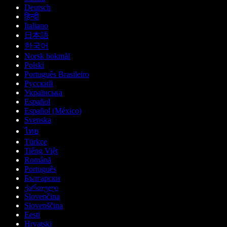
Deutsch
हिन्दी
Italiano
日本語
한국어
Norsk bokmål
Polski
Português Brasileiro
Русский
Українська
Español
Español (México)
Svenska
ไทย
Türkçe
Tiếng Việt
Română
Português
Български
ქართული
Slovenčina
Slovenščina
Eesti
Hrvatski