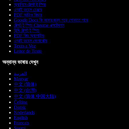
অ্যানিমে টেক্সট টু স্পিচ
এআই ভয়েস চেঞ্জার
PDF অডিও রিডার
Google Docs কি আমার জন্য পড়ে শোনাতে পারে
টেক্সট টু স্পিচ Chrome এক্সটেনশন
হিন্দি টেক্সট টু স্পিচ
PDF রিড অ্যালাউড
এআই ভয়েস জেনারেটর
Texto a Voz
Leitor de Texto
অন্যান্য ভাষায় দেখুন
العربية
Magyar
中文 (简体)
中文 (台灣)
中文 (简体 中国大陆)
Čeština
Dansk
Nederlands
English
Français
Suomi