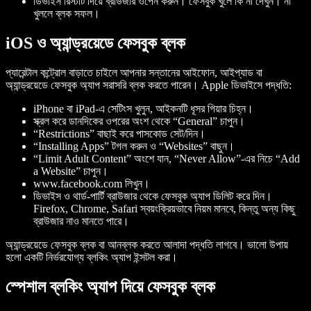
ডিভাইস রিস্টার্ট দিয়ে ব্রাউজার ওপেন করুন। ফেসবুক খুলে কি না দেখুন। না
খুললে ব্লক সফল।
iOS ও অ্যান্ড্রয়েডে ফেসবুক ব্লক
প্যারেন্টাল কন্ট্রোল বাড়াতে চাইলে আপনার সন্তানের আইফোন, আইপ্যাড বা
অ্যান্ড্রয়েডে ফেসবুক অ্যাপ সরাসরি ব্লক করতে পারেন। Apple ডিভাইসে পদ্ধতি:
iPhone বা iPad-এ সেটিংস খুলুন, আইকনটি ধূসর গিয়ার চিহ্ন।
স্ক্রল করে ডানদিকের ওপরের অংশ থেকে “General” চাপুন।
“Restrictions” বাছাই করে পাসকোড সেট/দিন।
“Installing Apps” টগল করুন ও “Websites” বাছুন।
“Limit Adult Content” অংশে যান, “Never Allow”-এর নিচে “Add
a Website” চাপুন।
www.facebook.com লিখুন।
ডিভাইস ও থার্ড-পার্টি ব্রাউজার থেকে ফেসবুক অ্যাপ ডিলিট করে দিন।
Firefox, Chrome, Safari স্বয়ংক্রিয়ভাবে নিয়ম মানবে, কিন্তু অন্য কিছু
ব্রাউজার নাও মানতে পারে।
অ্যান্ড্রয়েডে ফেসবুক ব্লক বা আনব্লক করতে আলাদা পদ্ধতি লাগবে। ভালো উপায়
হলো একটি নির্ভরযোগ্য ব্লকিং অ্যাপ ইন্সটল করা।
স্পেশাল ব্লকিং অ্যাপ দিয়ে ফেসবুক ব্লক