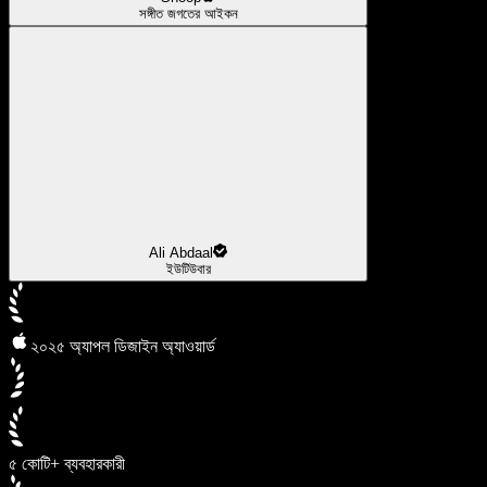
সঙ্গীত জগতের আইকন
Ali Abdaal
ইউটিউবার
২০২৫ অ্যাপল ডিজাইন অ্যাওয়ার্ড
৫ কোটি+ ব্যবহারকারী