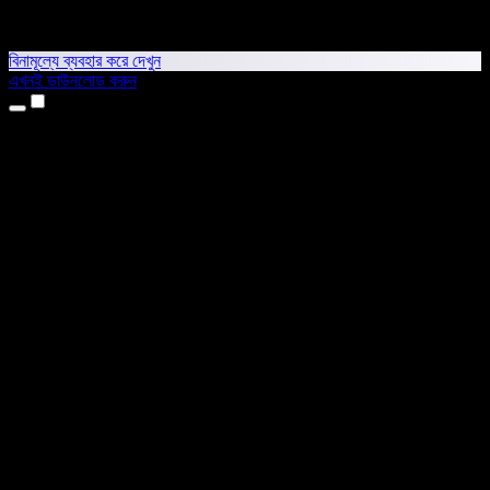
বিনামূল্যে ব্যবহার করে দেখুন
এখনই ডাউনলোড করুন
প্রোডাক্ট
টেক্সট টু স্পিচ
আইফোন ও আইপ্যাড অ্যাপ
অ্যান্ড্রয়েড অ্যাপ
ক্রোম এক্সটেনশন
এজ এক্সটেনশন
ওয়েব অ্যাপ
ম্যাক অ্যাপ
উইন্ডোজ অ্যাপ
এআই ভয়েস জেনারেটর