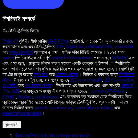
স্পিচিফাই সম্পর্কে
#১ টেক্সট-টু-স্পিচ রিডার
স্পিচিফাই
পৃথিবীর শীর্ষস্থানীয়
টেক্সট-টু-স্পিচ
প্ল্যাটফর্ম, যা ৫ কোটি+ ব্যবহারকারীর কাছে
ভরসাযোগ্য এবং এর টেক্সট-টু-স্পিচ
iOS
,
অ্যান্ড্রয়েড
,
ক্রোম এক্সটেনশন
,
ওয়েব অ্যাপ
আর
ম্যাক ডেস্কটপ
অ্যাপসে ৫ লক্ষ+ ফাইভ-স্টার রিভিউ পেয়েছে। ২০২৫ সালে
অ্যাপল
স্পিচিফাই-কে মর্যাদাপূর্ণ
অ্যাপল ডিজাইন অ্যাওয়ার্ড
প্রদান করে
WWDC
-তে
এবং একে বলে, “মানুষের জীবনে দারুণ সহায়ক একটি গুরুত্বপূর্ণ রিসোর্স।” স্পিচিফাই
৬০+ ভাষায় ১,০০০+ প্রাকৃতিক কণ্ঠ নিয়ে প্রায় ২০০ দেশে ব্যবহৃত হচ্ছে। সেলিব্রিটি
কণ্ঠের মধ্যে রয়েছে
স্নুপ ডগ
আর
গুইনেথ পেল্ট্রো
। নির্মাতা ও ব্যবসার জন্য
স্পিচিফাই
স্টুডিও
উন্নত সব টুল দেয়, যার মধ্যে রয়েছে
AI ভয়েস জেনারেটর
,
AI ভয়েস ক্লোনিং
,
AI ডাবিং
আর
AI ভয়েস চেঞ্জার
। স্পিচিফাই-এর উচ্চমানের এবং খরচ-সাশ্রয়ী
টেক্সট-টু-
স্পিচ API
-এর মাধ্যমে অসংখ্য শীর্ষ পণ্য সম্ভব হয়েছে।
দ্য ওয়াল স্ট্রিট জার্নাল
,
CNBC
,
Forbes
,
TechCrunch
এবং অন্যান্য বড় সংবাদমাধ্যমে স্পিচিফাই নিয়ে
প্রতিবেদন প্রকাশিত হয়েছে; এটি বিশ্বের সর্ববৃহৎ টেক্সট-টু-স্পিচ প্রদানকারী। আরও
জানতে ভিজিট করুন
speechify.com/news
,
speechify.com/blog
এবং
speechify.com/press
।
সূচিপত্র
কীভাবে কম্পিউটার বা ফোনে ফেসবুক ব্লক করবেন