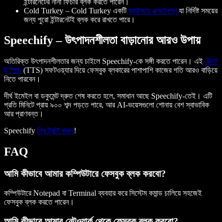
ইন্টারনেটের নানা ফিচার ব্লক করতে পারেন।
Cold Turkey
– Cold Turkey একটি
ব্রাউজার এক্সটেনশন
যা নির্দিষ্ট সময়ের
জন্য পুরো ইন্টারনেটই ব্লক করে রাখতে পারে।
Speechify – উৎপাদনশীলতা বাড়ানোর আরও উপায়
অতিরিক্ত উৎপাদনশীলতার জন্য চাইলে Speechify-কে সঙ্গী করতে পারেন। এই
টেক্সট
টু স্পিচ
(TTS) সফটওয়্যার দিয়ে ফেসবুক ব্লকারের পাশাপাশি কাজের গতি আরও বাড়িয়ে
নিতে পারবেন।
দীর্ঘ ইমেইল বা ডকুমেন্ট দ্রুত শেষ করতে হলে, সমাধান আছে Speechify-তেই। এটি
প্রতি মিনিটে প্রায় ৯০০ শব্দ পড়তে পারে, আর AI-ভয়েসগুলো শোনায় বেশ স্বাভাবিক
আর প্রাণবন্ত।
Speechify
ফ্রি ট্রাই করুন
!
FAQ
আমি কীভাবে আমার কম্পিউটারে ফেসবুক ব্লক করবো?
কম্পিউটারে Notepad বা Terminal ব্যবহার করে সিস্টেম কমান্ড চালিয়ে সহজেই
ফেসবুক ব্লক করতে পারেন।
আমি কীভাবে আমার নেটওয়ার্ক থেকে ফেসবুক ব্লক করবো?