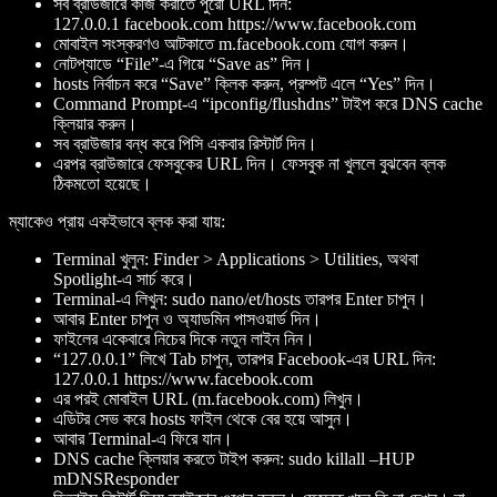
সব ব্রাউজারে কাজ করাতে পুরো URL দিন:
127.0.0.1 facebook.com https://www.facebook.com
মোবাইল সংস্করণও আটকাতে m.facebook.com যোগ করুন।
নোটপ্যাডে “File”-এ গিয়ে “Save as” দিন।
hosts নির্বাচন করে “Save” ক্লিক করুন, প্রম্পট এলে “Yes” দিন।
Command Prompt-এ “ipconfig/flushdns” টাইপ করে DNS cache
ক্লিয়ার করুন।
সব ব্রাউজার বন্ধ করে পিসি একবার রিস্টার্ট দিন।
এরপর ব্রাউজারে ফেসবুকের URL দিন। ফেসবুক না খুললে বুঝবেন ব্লক
ঠিকমতো হয়েছে।
ম্যাকেও প্রায় একইভাবে ব্লক করা যায়:
Terminal খুলুন: Finder > Applications > Utilities, অথবা
Spotlight-এ সার্চ করে।
Terminal-এ লিখুন: sudo nano/et/hosts তারপর Enter চাপুন।
আবার Enter চাপুন ও অ্যাডমিন পাসওয়ার্ড দিন।
ফাইলের একেবারে নিচের দিকে নতুন লাইন নিন।
“127.0.0.1” লিখে Tab চাপুন, তারপর Facebook-এর URL দিন:
127.0.0.1 https://www.facebook.com
এর পরই মোবাইল URL (m.facebook.com) লিখুন।
এডিটর সেভ করে hosts ফাইল থেকে বের হয়ে আসুন।
আবার Terminal-এ ফিরে যান।
DNS cache ক্লিয়ার করতে টাইপ করুন: sudo killall –HUP
mDNSResponder