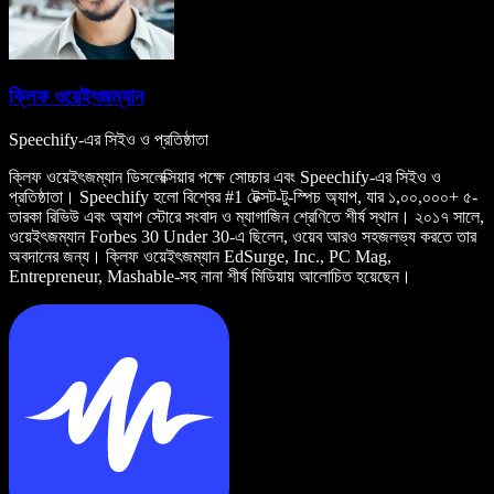
ক্লিফ ওয়েইৎজম্যান
Speechify-এর সিইও ও প্রতিষ্ঠাতা
ক্লিফ ওয়েইৎজম্যান ডিসলেক্সিয়ার পক্ষে সোচ্চার এবং Speechify-এর সিইও ও
প্রতিষ্ঠাতা। Speechify হলো বিশ্বের #1 টেক্সট-টু-স্পিচ অ্যাপ, যার ১,০০,০০০+ ৫-
তারকা রিভিউ এবং অ্যাপ স্টোরে সংবাদ ও ম্যাগাজিন শ্রেণিতে শীর্ষ স্থান। ২০১৭ সালে,
ওয়েইৎজম্যান Forbes 30 Under 30-এ ছিলেন, ওয়েব আরও সহজলভ্য করতে তার
অবদানের জন্য। ক্লিফ ওয়েইৎজম্যান EdSurge, Inc., PC Mag,
Entrepreneur, Mashable-সহ নানা শীর্ষ মিডিয়ায় আলোচিত হয়েছেন।