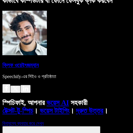
কীভাবে কম্পিউটার বা ফোনে ফেসবুক ব্লক করবেন
ক্লিফ ওয়েইৎজম্যান
Speechify-এর সিইও ও প্রতিষ্ঠাতা
স্পিচিফাই, আপনার
ভয়েস AI
সহকারী
টেক্সট-টু-স্পিচ
।
ভয়েস টাইপিং
।
দ্রুত উত্তর
।
বিনামূল্যে ব্যবহার করে দেখুন