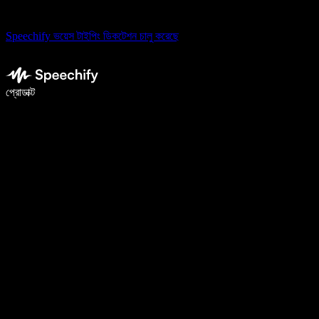
Speechify ভয়েস টাইপিং ডিকটেশন চালু করেছে
ভয়েস টাইপিং দিয়ে ৫ গুণ দ্রুত লিখুন
প্রোডাক্ট
আরও জানুন