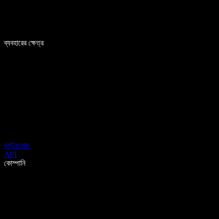
ব্যবহারের ক্ষেত্র
ডাউনলোড
API
কোম্পানি