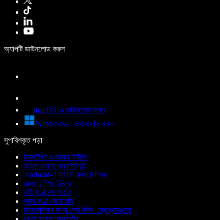
অ্যাপটি ডাউনলোড করুন
macOS-এ ডাউনলোড করুন
Windows-এ ডাউনলোড করুন
সুপারিশকৃত পড়া
ডিকটেশন ও ভয়েস টাইপিং
ভয়েস এআই অ্যাসিস্ট্যান্ট
Android-এ PDF টেক্সট টু স্পিচ
টেক্সট টু স্পিচ রিডার
নারী কণ্ঠ জেনারেটর
পুরুষ কণ্ঠ জেনারেটর
ডিসলেক্সিয়ার জন্য সেরা রিডিং প্রোগ্রামগুলো
রোবট ভয়েস জেনারেটর