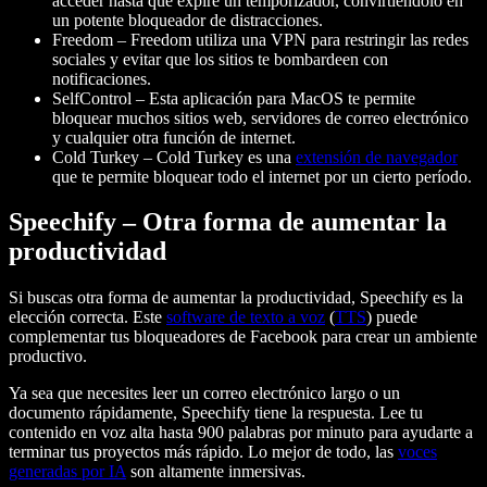
acceder hasta que expire un temporizador, convirtiéndolo en
un potente bloqueador de distracciones.
Freedom
– Freedom utiliza una VPN para restringir las redes
sociales y evitar que los sitios te bombardeen con
notificaciones.
SelfControl
– Esta aplicación para MacOS te permite
bloquear muchos sitios web, servidores de correo electrónico
y cualquier otra función de internet.
Cold Turkey
– Cold Turkey es una
extensión de navegador
que te permite bloquear todo el internet por un cierto período.
Speechify – Otra forma de aumentar la
productividad
Si buscas otra forma de aumentar la productividad, Speechify es la
elección correcta. Este
software de texto a voz
(
TTS
) puede
complementar tus bloqueadores de Facebook para crear un ambiente
productivo.
Ya sea que necesites leer un correo electrónico largo o un
documento rápidamente, Speechify tiene la respuesta. Lee tu
contenido en voz alta hasta 900 palabras por minuto para ayudarte a
terminar tus proyectos más rápido. Lo mejor de todo, las
voces
generadas por IA
son altamente inmersivas.