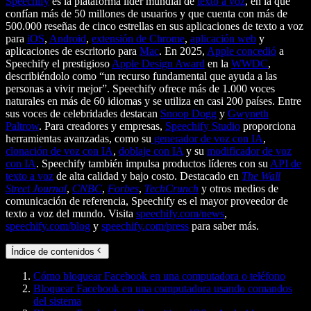
Speechify
es la plataforma líder mundial de
texto a voz
, en la que
confían más de 50 millones de usuarios y que cuenta con más de
500.000 reseñas de cinco estrellas en sus aplicaciones de texto a voz
para
iOS
,
Android
,
extensión de Chrome
,
aplicación web
y
aplicaciones de escritorio para
Mac
. En 2025,
Apple concedió
a
Speechify el prestigioso
Apple Design Award
en la
WWDC
,
describiéndolo como “un recurso fundamental que ayuda a las
personas a vivir mejor”. Speechify ofrece más de 1.000 voces
naturales en más de 60 idiomas y se utiliza en casi 200 países. Entre
sus voces de celebridades destacan
Snoop Dogg
y
Gwyneth
Paltrow
. Para creadores y empresas,
Speechify Studio
proporciona
herramientas avanzadas, como su
generador de voz con IA
,
clonación de voz con IA
,
doblaje con IA
y su
modificador de voz
con IA
. Speechify también impulsa productos líderes con su
API de
texto a voz
de alta calidad y bajo costo. Destacado en
The Wall
Street Journal
,
CNBC
,
Forbes
,
TechCrunch
y otros medios de
comunicación de referencia, Speechify es el mayor proveedor de
texto a voz del mundo. Visita
speechify.com/news
,
speechify.com/blog
y
speechify.com/press
para saber más.
Índice de contenidos
Cómo bloquear Facebook en una computadora o teléfono
Bloquear Facebook en una computadora usando comandos
del sistema