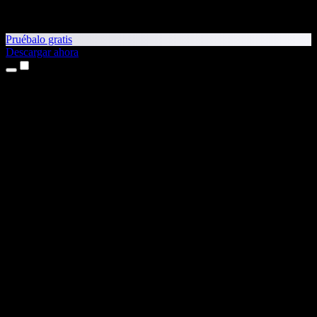
Pruébalo gratis
Descargar ahora
Productos
Texto a voz
App para iPhone y iPad
App para Android
Extensión para Chrome
Extensión para Edge
Aplicación web
App para Mac
App para Windows