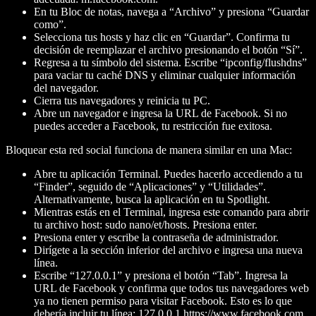
En tu Bloc de notas, navega a “Archivo” y presiona “Guardar
como”.
Selecciona tus hosts y haz clic en “Guardar”. Confirma tu
decisión de reemplazar el archivo presionando el botón “Sí”.
Regresa a tu símbolo del sistema. Escribe “ipconfig/flushdns”
para vaciar tu caché DNS y eliminar cualquier información
del navegador.
Cierra tus navegadores y reinicia tu PC.
Abre un navegador e ingresa la URL de Facebook. Si no
puedes acceder a Facebook, tu restricción fue exitosa.
Bloquear esta red social funciona de manera similar en una Mac:
Abre tu aplicación Terminal. Puedes hacerlo accediendo a tu
“Finder”, seguido de “Aplicaciones” y “Utilidades”.
Alternativamente, busca la aplicación en tu Spotlight.
Mientras estás en el Terminal, ingresa este comando para abrir
tu archivo host: sudo nano/et/hosts. Presiona enter.
Presiona enter y escribe la contraseña de administrador.
Dirígete a la sección inferior del archivo e ingresa una nueva
línea.
Escribe “127.0.0.1” y presiona el botón “Tab”. Ingresa la
URL de Facebook y confirma que todos tus navegadores web
ya no tienen permiso para visitar Facebook. Esto es lo que
debería incluir tu línea: 127.0.0.1 https://www.facebook.com.