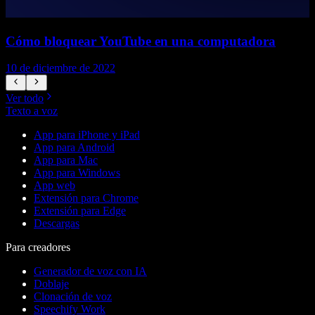
Cómo bloquear YouTube en una computadora
10 de diciembre de 2022
1
Ver todo
Texto a voz
App para iPhone y iPad
App para Android
App para Mac
App para Windows
App web
Extensión para Chrome
Extensión para Edge
Descargas
Para creadores
Generador de voz con IA
Doblaje
Clonación de voz
Speechify Work