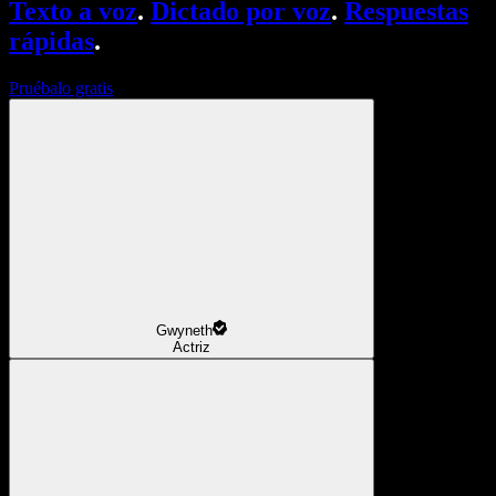
Texto a voz
.
Dictado por voz
.
Respuestas
rápidas
.
Pruébalo gratis
Gwyneth
Actriz