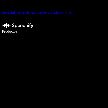
Speechify lanza la función de dictado por voz
Escribe 5× más rápido con dictado por voz
Productos
Más información