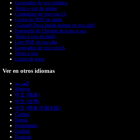
Generador de voz robótica
Texto a voz de anime
Cambiador de voz con IA
Lector de PDF en audio
¿Google Docs puede leerme en voz alta?
Extensión de Chrome de texto a voz
Texto a voz en hindi
Leer PDF en voz alta
Generador de voz con IA
Texto a voz
Lector de texto
Ver en otros idiomas
العربية
Magyar
中文 (简体)
中文 (台灣)
中文 (简体 中国大陆)
Čeština
Dansk
Nederlands
English
Français