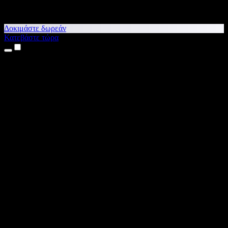
Δοκιμάστε δωρεάν
Κατεβάστε τώρα
Προϊόντα
Κείμενο σε Ομιλία
Εφαρμογές για iPhone & iPad
Εφαρμογή για Android
Επέκταση για Chrome
Επέκταση για Edge
Web εφαρμογή
Εφαρμογή για Mac
Εφαρμογή για Windows