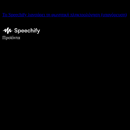
Το Speechify λανσάρει τη φωνητική πληκτρολόγηση (υπαγόρευση)
Γράψτε 5× πιο γρήγορα με φωνητική πληκτρολόγηση
Προϊόντα
Μάθετε περισσότερα