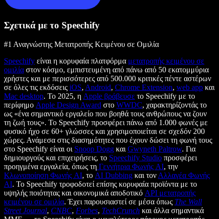
Σχετικά με το Speechify
#1 Αναγνώστης Μετατροπής Κειμένου σε Ομιλία
Speechify
είναι η κορυφαία πλατφόρμα
μετατροπής κειμένου σε
ομιλία
στον κόσμο, εμπιστευμένη από πάνω από 50 εκατομμύρια
χρήστες και με περισσότερες από 500.000 κριτικές πέντε αστέρων
σε όλες τις εκδόσεις
iOS
,
Android
,
Chrome Extension
,
web app
και
Mac desktop
. Το 2025, η
Apple βράβευσε
το Speechify με το
περίφημο
Apple Design Award
στο
WWDC
, χαρακτηρίζοντάς το
ως «ένα σημαντικό εργαλείο που βοηθά τους ανθρώπους να ζουν
τη ζωή τους». Το Speechify προσφέρει πάνω από 1.000 φωνές με
φυσικό ήχο σε 60+ γλώσσες και χρησιμοποιείται σε σχεδόν 200
χώρες. Ανάμεσα στις διασημότητες που έχουν δώσει τη φωνή τους
στο Speechify είναι οι
Snoop Dogg
και
Gwyneth Paltrow
. Για
δημιουργούς και επιχειρήσεις, το
Speechify Studio
προσφέρει
προηγμένα εργαλεία, όπως τη
Γεννήτρια Φωνής AI
, την
Κλωνοποίηση Φωνής AI
, το
AI Dubbing
και τον
Αλλαγέα Φωνής
AI
. Το Speechify τροφοδοτεί επίσης κορυφαία προϊόντα με το
υψηλής ποιότητας και οικονομικά αποδοτικό
API μετατροπής
κειμένου σε ομιλία
. Έχει παρουσιαστεί σε μέσα όπως
The Wall
Street Journal
,
CNBC
,
Forbes
,
TechCrunch
και άλλα σημαντικά