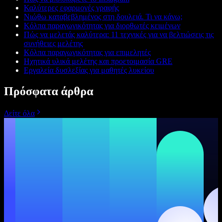
Καλύτερες εφαρμογές γραφής
Νιώθω καταβεβλημένος στη δουλειά. Τι να κάνω;
Κόλπα παραγωγικότητας για διορθωτές κειμένων
Πώς να μελετάς καλύτερα: 11 τεχνικές για να βελτιώσεις τις
συνήθειες μελέτης
Κόλπα παραγωγικότητας για επιμελητές
Ηχητικά υλικά μελέτης και προετοιμασία GRE
Εργαλεία δυσλεξίας για μαθητές λυκείου
Πρόσφατα άρθρα
Δείτε όλα