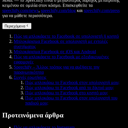
ΜΜΕ — το Speechify είναι ο μεγαλύτερος πάροχος μετατροπής
κειμένου σε ομιλία στον κόσμο. Επισκεφθείτε τα
speechify.com/news
,
speechify.com/blog
και
speechify.com/press
για να μάθετε περισσότερα.
Περιεχόμενα
Πώς να μπλοκάρετε το Facebook σε υπολογιστή ή κινητό
Μπλοκάρισμα Facebook σε υπολογιστή με εντολές
συστήματος
Μπλοκάρισμα Facebook σε iOS και Android
Πώς να μπλοκάρετε το Facebook με εξειδικευμένες
εφαρμογές
Speechify – Άλλος τρόπος για να αυξήσετε την
παραγωγικότητα
Συχνές ερωτήσεις
Πώς μπλοκάρω το Facebook στον υπολογιστή μου;
Πώς μπλοκάρω το Facebook από το δίκτυό μου;
Πώς μπλοκάρω το Facebook στο κινητό μου;
Πώς μπλοκάρω το Facebook στον υπολογιστή του
παιδιού μου;
Προτεινόμενα άρθρα
Πώς να μπλοκάρετε το Instagram