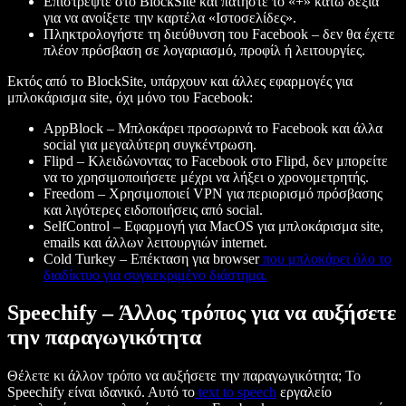
Επιστρέψτε στο BlockSite και πατήστε το «+» κάτω δεξιά
για να ανοίξετε την καρτέλα «Ιστοσελίδες».
Πληκτρολογήστε τη διεύθυνση του Facebook – δεν θα έχετε
πλέον πρόσβαση σε λογαριασμό, προφίλ ή λειτουργίες.
Εκτός από το BlockSite, υπάρχουν και άλλες εφαρμογές για
μπλοκάρισμα site, όχι μόνο του Facebook:
AppBlock
– Μπλοκάρει προσωρινά το Facebook και άλλα
social για μεγαλύτερη συγκέντρωση.
Flipd
– Κλειδώνοντας το Facebook στο Flipd, δεν μπορείτε
να το χρησιμοποιήσετε μέχρι να λήξει ο χρονομετρητής.
Freedom
– Χρησιμοποιεί VPN για περιορισμό πρόσβασης
και λιγότερες ειδοποιήσεις από social.
SelfControl
– Εφαρμογή για MacOS για μπλοκάρισμα site,
emails και άλλων λειτουργιών internet.
Cold Turkey
– Επέκταση για browser
που μπλοκάρει όλο το
διαδίκτυο για συγκεκριμένο διάστημα.
Speechify – Άλλος τρόπος για να αυξήσετε
την παραγωγικότητα
Θέλετε κι άλλον τρόπο να αυξήσετε την παραγωγικότητα; Το
Speechify είναι ιδανικό. Αυτό το
text to speech
εργαλείο