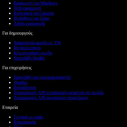
Εφαρμογή για Windows
Web εφαρμογή
Επέκταση για Chrome
Πρόσθετο για Edge
Λήψη εφαρμογής
Για δημιουργούς
Δημιουργία φωνής με ΤΝ
Μεταγλώττιση
Κλωνοποίηση φωνής
Speechify Studio
Για επιχειρήσεις
Speechify για προγραμματιστές
Ομάδες
Εκπαίδευση
Τεκμηρίωση API μετατροπής κειμένου σε ομιλία
Τεκμηρίωση API φωνητικών πρακτόρων
Εταιρεία
Σχετικά με εμάς
Επικοινωνία