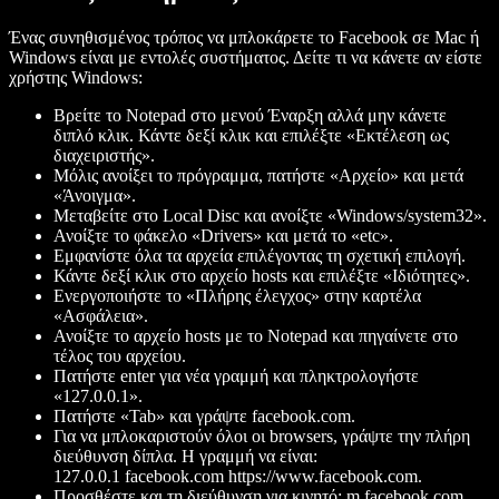
Ένας συνηθισμένος τρόπος να μπλοκάρετε το Facebook σε Mac ή
Windows είναι με εντολές συστήματος. Δείτε τι να κάνετε αν είστε
χρήστης Windows:
Βρείτε το Notepad στο μενού Έναρξη αλλά μην κάνετε
διπλό κλικ. Κάντε δεξί κλικ και επιλέξτε «Εκτέλεση ως
διαχειριστής».
Μόλις ανοίξει το πρόγραμμα, πατήστε «Αρχείο» και μετά
«Άνοιγμα».
Μεταβείτε στο Local Disc και ανοίξτε «Windows/system32».
Ανοίξτε το φάκελο «Drivers» και μετά το «etc».
Εμφανίστε όλα τα αρχεία επιλέγοντας τη σχετική επιλογή.
Κάντε δεξί κλικ στο αρχείο hosts και επιλέξτε «Ιδιότητες».
Ενεργοποιήστε το «Πλήρης έλεγχος» στην καρτέλα
«Ασφάλεια».
Ανοίξτε το αρχείο hosts με το Notepad και πηγαίνετε στο
τέλος του αρχείου.
Πατήστε enter για νέα γραμμή και πληκτρολογήστε
«127.0.0.1».
Πατήστε «Tab» και γράψτε facebook.com.
Για να μπλοκαριστούν όλοι οι browsers, γράψτε την πλήρη
διεύθυνση δίπλα. Η γραμμή να είναι:
127.0.0.1 facebook.com https://www.facebook.com.
Προσθέστε και τη διεύθυνση για κινητό: m.facebook.com.