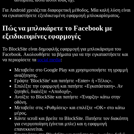
Για Android χρειάζεται διαφορετική μέθοδος. Μία καλή λύση είναι
να εγκαταστήσετε εξειδικευμένη εφαρμογή μπλοκαρίσματος.
Πώς να μπλοκάρετε το Facebook με
εξειδικευμένες εφαρμογές
Το BlockSite είναι δημοφιλής εφαρμογή για μπλοκάρισμα του
Facebook. Ακολουθήστε τα βήματα για να την εγκαταστήσετε και
να περιορίσετε τα
social media
:
Μεταβείτε στο Google Play και χρησιμοποιήστε τη γραμμή
αναζήτησης.
Γράψτε 'BlockSite' και πατήστε «Enter» ή «Τέλος».
Επιλέξτε την εφαρμογή και πατήστε «Εγκατάσταση». Αν
ζητηθεί, διαλέξτε «Αποδοχή».
Ανοίξτε το BlockSite και πατήστε «Έναρξη» κάτω στην
οθόνη.
Μεταβείτε στις «Ρυθμίσεις» και επιλέξτε «OK» στο κάτω
μέρος.
Κάντε scroll και βρείτε το BlockSite. Πατήστε τον διακόπτη
για ενεργοποίηση (γίνεται μπλε) και η εφαρμογή
επανεκκινείται.