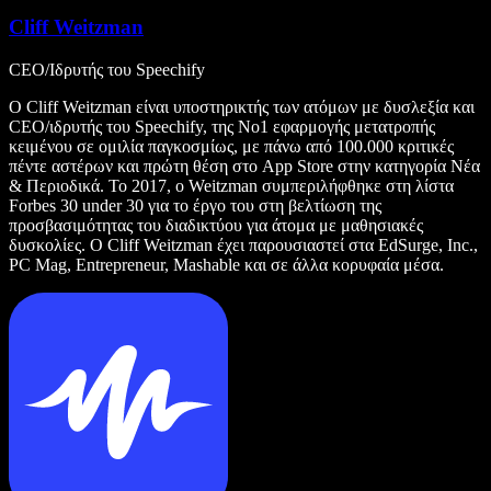
Cliff Weitzman
CEO/Ιδρυτής του Speechify
Ο Cliff Weitzman είναι υποστηρικτής των ατόμων με δυσλεξία και
CEO/ιδρυτής του Speechify, της Νο1 εφαρμογής μετατροπής
κειμένου σε ομιλία παγκοσμίως, με πάνω από 100.000 κριτικές
πέντε αστέρων και πρώτη θέση στο App Store στην κατηγορία Νέα
& Περιοδικά. Το 2017, ο Weitzman συμπεριλήφθηκε στη λίστα
Forbes 30 under 30 για το έργο του στη βελτίωση της
προσβασιμότητας του διαδικτύου για άτομα με μαθησιακές
δυσκολίες. Ο Cliff Weitzman έχει παρουσιαστεί στα EdSurge, Inc.,
PC Mag, Entrepreneur, Mashable και σε άλλα κορυφαία μέσα.