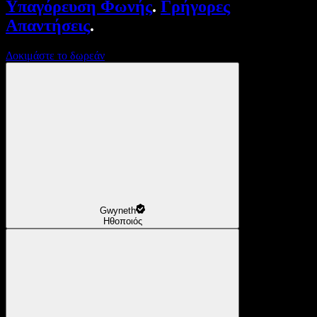
Υπαγόρευση Φωνής
.
Γρήγορες
Απαντήσεις
.
Δοκιμάστε το δωρεάν
Gwyneth
Ηθοποιός