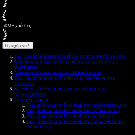
50M+ χρήστες
Περιεχόμενα
Πώς να μπλοκάρετε το Facebook σε υπολογιστή ή κινητό
Μπλοκάρισμα Facebook σε υπολογιστή με εντολές
συστήματος
Μπλοκάρισμα Facebook σε iOS και Android
Πώς να μπλοκάρετε το Facebook με εξειδικευμένες
εφαρμογές
Speechify – Άλλος τρόπος για να αυξήσετε την
παραγωγικότητα
Συχνές ερωτήσεις
Πώς μπλοκάρω το Facebook στον υπολογιστή μου;
Πώς μπλοκάρω το Facebook από το δίκτυό μου;
Πώς μπλοκάρω το Facebook στο κινητό μου;
Πώς μπλοκάρω το Facebook στον υπολογιστή του
παιδιού μου;