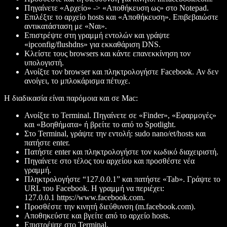
Πηγαίνετε «Αρχείο» -> «Αποθήκευση ως» στο Notepad.
Επιλέξτε το αρχείο hosts και «Αποθήκευση». Επιβεβαιώστε
αντικατάσταση με «Ναι».
Επιστρέψτε στη γραμμή εντολών και γράψτε
«ipconfig/flushdns» για εκκαθάριση DNS.
Κλείστε τους browsers και κάντε επανεκκίνηση τον
υπολογιστή.
Ανοίξτε τον browser και πληκτρολογήστε Facebook. Αν δεν
ανοίγει, το μπλοκάρισμα πέτυχε.
Η διαδικασία είναι παρόμοια και σε Mac:
Ανοίξτε το Terminal. Πηγαίνετε σε «Finder», «Εφαρμογές»
και «Βοηθήματα» ή βρείτε το από το Spotlight.
Στο Terminal, γράψτε την εντολή: sudo nano/et/hosts και
πατήστε enter.
Πατήστε enter και πληκτρολογήστε τον κωδικό διαχειριστή.
Πηγαίνετε στο τέλος του αρχείου και προσθέστε νέα
γραμμή.
Πληκτρολογήστε “127.0.0.1” και πατήστε «Tab». Γράψτε το
URL του Facebook. Η γραμμή να περιέχει:
127.0.0.1 https://www.facebook.com.
Προσθέστε την κινητή διεύθυνση (m.facebook.com).
Αποθηκεύστε και βγείτε από το αρχείο hosts.
Επιστρέψτε στο Terminal.