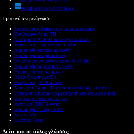
Κατεβάστε το για Windows
Προτεινόμενη ανάγνωση
Υπαγόρευση & φωνητική πληκτρολόγηση
Βοηθός φωνής με ΤΝ
Μετατροπή PDF σε ομιλία για Android
Αναγνώστης κειμένου σε ομιλία
Δημιουργία γυναικείας φωνής
Δημιουργία ανδρικής φωνής
Οι καλύτεροι αναγνώστες για δυσλεξία
Δημιουργία ρομποτικής φωνής
Anime κείμενο σε ομιλία
Αλλαγή φωνής με ΤΝ
Αναγνώστης PDF με ήχο
Μπορεί το Google Docs να μου διαβάζει κείμενο;
Επέκταση Chrome για μετατροπή κειμένου σε ομιλία
Κείμενο σε ομιλία στα χίντι
Ανάγνωση PDF δυνατά
Δημιουργία φωνής με ΤΝ
Texto a Voz
Leitor de Texto
Δείτε και σε άλλες γλώσσες