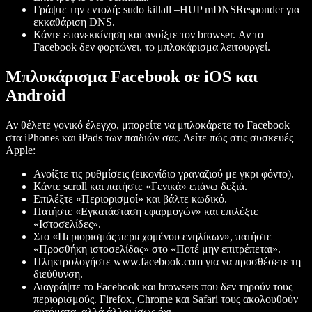
Γράψτε την εντολή: sudo killall –HUP mDNSResponder για
εκκαθάριση DNS.
Κάντε επανεκκίνηση και ανοίξτε τον browser. Αν το
Facebook δεν φορτώνει, το μπλοκάρισμα λειτουργεί.
Μπλοκάρισμα Facebook σε iOS και
Android
Αν θέλετε γονικό έλεγχο, μπορείτε να μπλοκάρετε το Facebook
στα iPhones και iPads των παιδιών σας. Δείτε πώς στις συσκευές
Apple:
Ανοίξτε τις ρυθμίσεις (εικονίδιο γραναζιού με γκρι φόντο).
Κάντε scroll και πατήστε «Γενικά» επάνω δεξιά.
Επιλέξτε «Περιορισμοί» και βάλτε κωδικό.
Πατήστε «Εγκατάσταση εφαρμογών» και επιλέξτε
«Ιστοσελίδες».
Στο «Περιορισμός περιεχομένου ενηλίκων», πατήστε
«Προσθήκη ιστοσελίδας» στο «Ποτέ μην επιτρέπεται».
Πληκτρολογήστε www.facebook.com για να προσθέσετε τη
διεύθυνση.
Διαγράψτε το Facebook και browsers που δεν τηρούν τους
περιορισμούς. Firefox, Chrome και Safari τους ακολουθούν
αυτόματα, αλλά άλλοι ίσως όχι.