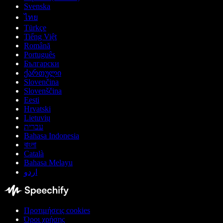
Svenska
ไทย
Türkçe
Tiếng Việt
Română
Português
Български
ქართული
Slovenčina
Slovenščina
Eesti
Hrvatski
Lietuvių
עברית
Bahasa Indonesia
বাংলা
Català
Bahasa Melayu
اردو
Προτιμήσεις cookies
Όροι χρήσης