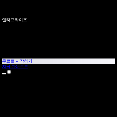
엔터프라이즈
무료로 시작하기
지금 다운로드
제품
텍스트 음성 변환
iPhone & iPad 앱