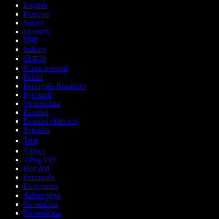
English
Français
Suomi
Deutsch
हिन्दी
Italiano
日本語
Norsk bokmål
Polski
Português Brasileiro
Русский
Українська
Español
Español (México)
Svenska
ไทย
Türkçe
Tiếng Việt
Română
Português
Български
ქართული
Slovenčina
Slovenščina