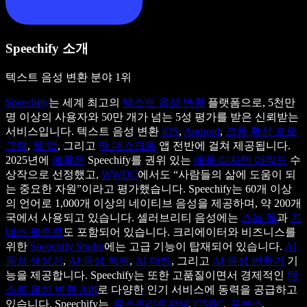
Speechify 소개
텍스트 음성 변환 분야 1위
Speechify
는 세계 최고의
텍스트 음성 변환
플랫폼으로, 5천만
명 이상의 사용자와 50만 개가 넘는 5성 평가를 받은 신뢰받는
서비스입니다. 텍스트 음성 변환
iOS
,
Android
,
크롬 확장 프로
그램
,
웹 앱
, 그리고
맥 데스크톱
앱 전반에 걸쳐 제공됩니다.
2025년에
애플은
Speechify를 권위 있는
애플 디자인 어워드
수
상작으로 선정했고,
WWDC
에서도 “사람들의 삶에 도움이 되
는 중요한 자원”이라고 평가했습니다. Speechify는 60개 이상
의 언어로 1,000개 이상의 네이티브 음성을 제공하며, 약 200개
국에서 사용되고 있습니다. 셀러브리티 음성에는
스눕 독
과
기
네스 팰트로
도 포함되어 있습니다. 크리에이터와 비즈니스를
위한
Speechify Studio
에는 고급 기능이 탑재되어 있습니다.
AI
음성 생성기
,
AI 음성 복제
,
AI 더빙
, 그리고
AI 음성 변환기
기
능을 제공합니다. Speechify는 또한 고품질이면서 경제적인
텍
스트 음성 변환 API
로 다양한 인기 서비스에 동력을 공급하고
있습니다. Speechify는
월스트리트저널
,
CNBC
,
포브스
,