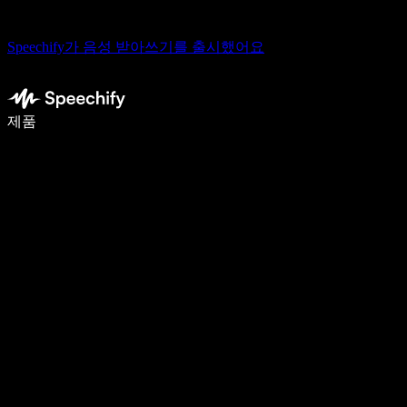
Speechify가 음성 받아쓰기를 출시했어요
음성 입력으로 5배 더 빠르게 작성하세요
제품
자세히 보기