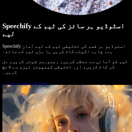
Speechify اسٹوڈیو ہر سائز کی ٹیم کے
لیے
Speechify اسٹوڈیو ہر قسم کی تخلیقی ٹیم کے لیے آسان
ہے، چاہے اکیلے کام کریں یا بڑی ٹیم کے ساتھ۔
ٹیم کو آسانی سے منظم کریں، ریسورسز شیئر کریں، مل
کر کام کریں، اور تخلیقی کیمپینز تیزی سے لانچ
کریں۔
اسٹوڈیو شروع کریں