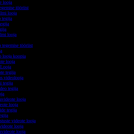
e looja
egemise tööriist
ilmi looja
 tegija
tegija
egija
ilmi looja
o tegemise tööriist
ija
eo looja koopia
ote looja
 Looja
ote tegija
us videolooja
i tegija
ideo tegija
ooja
avideote looja
eote looja
ide tegija
tegija
stuste videote looja
videote looja
videote looja