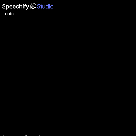
Kirjuta häälega 5× kiiremini
Tooted
Loe lähemalt