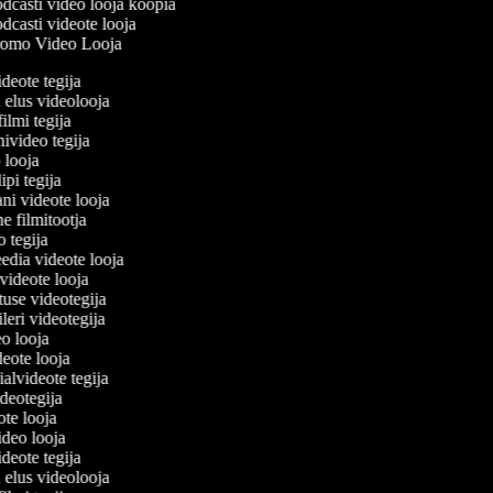
dcasti video looja koopia
dcasti videote looja
omo Video Looja
ideote tegija
u elus videolooja
filmi tegija
nivideo tegija
o looja
ipi tegija
ani videote looja
ne filmitootja
eo tegija
eedia videote looja
-videote looja
tuse videotegija
eileri videotegija
eo looja
ideote looja
ialvideote tegija
ideotegija
ote looja
video looja
ideote tegija
u elus videolooja