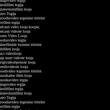
nguvideo tegija
ulifilmi tegija
steeriumifilmi looja
tro Tegija
roodiavideo tegemise tööriist
efilmi tegija
dcasti video looja koopia
dcasti videote looja
omo Video Looja
odusvideo tegija
änefilmide loomise tööriist
hifilmi looja
ci videolooja
ja tuuri videote looja
igivideoõpetuste looja
edisvideote looja
odivideo tegemise tööriist
usikalise filmi looja
usikavideo tegija
nguvideo tegija
ulifilmi tegija
steeriumifilmi looja
tro Tegija
roodiavideo tegemise tööriist
efilmi tegija