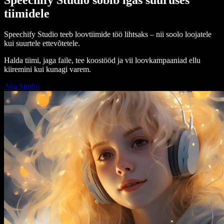
tiimidele
Speechify Studio teeb loovtiimide töö lihtsaks – nii soolo loojatele
kui suurtele ettevõtetele.
Halda tiimi, jaga faile, tee koostööd ja vii loovkampaaniad ellu
kiiremini kui kunagi varem.
Ava Studio