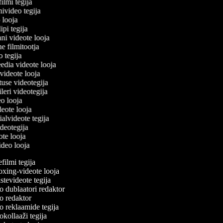
filmi tegija
nivideo tegija
o looja
ipi tegija
ani videote looja
ne filmitootja
eo tegija
eedia videote looja
-videote looja
tuse videotegija
eileri videotegija
eo looja
ideote looja
ialvideote tegija
ideotegija
ote looja
video looja
ilmi tegija
ing-videote looja
tevideote tegija
 dublaatori redaktor
 redaktor
 reklaamide tegija
kollaaži tegija