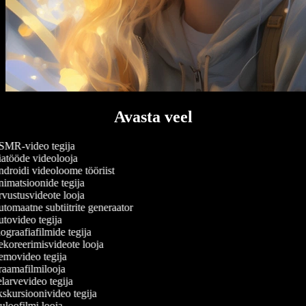
Avasta veel
MR-video tegija
atööde videolooja
droidi videoloome tööriist
imatsioonide tegija
vustusvideote looja
tomaatne subtiitrite generaator
tovideo tegija
graafiafilmide tegija
koreerimisvideote looja
movideo tegija
aamafilmilooja
larvevideo tegija
skursioonivideo tegija
uloofilmi looja