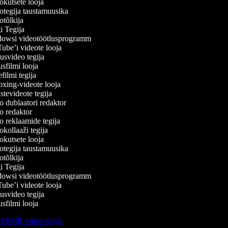
kutsete looja
tegija taustamuusika
tõlkija
 Tegija
wsi videotöötlusprogramm
be’i videote looja
svideo tegija
filmi looja
ilmi tegija
ing-videote looja
tevideote tegija
 dublaatori redaktor
 redaktor
 reklaamide tegija
kollaaži tegija
kutsete looja
tegija taustamuusika
tõlkija
 Tegija
wsi videotöötlusprogramm
be’i videote looja
svideo tegija
filmi looja
ASMR-video tegija