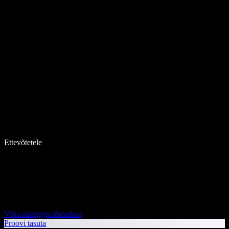
Ettevõtetele
Võta müügiga ühendust
Proovi tasuta