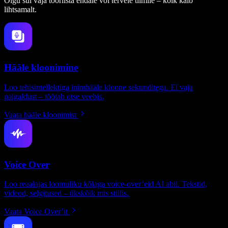
Olgu sul vaja tööriista endale või tervele tiimile – kõik käib
lihtsamalt.
Hääle kloonimine
Loo tehisintellektiga inimhääle kloone sekunditega. Ei vaja
paigaldust – töötab otse veebis.
Vaata hääle kloonimist
Voice Over
Loo reaalajas loomuliku kõlaga voice-over’eid AI abil. Tekstid,
videod, selgitused – ükskõik mis stiilis.
Vaata Voice Over’it