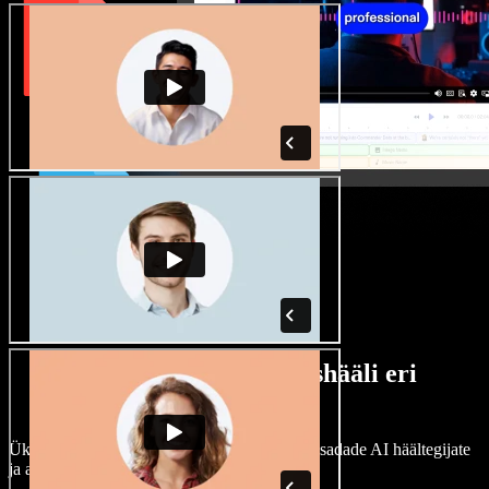
Lai valik mees- ja naishääli eri
aktsentidega
Ükski projekt ei pea kõlama ühtemoodi. Vali sadade AI häältegijate
ja aktsentide hulgast ning kohanda neid.