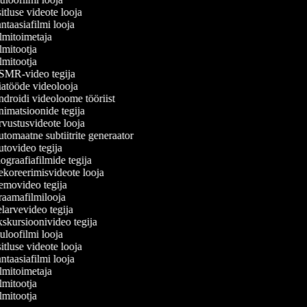
tluse videote looja
taasiafilmi looja
lmitoimetaja
mitootja
mitootja
MR-video tegija
atööde videolooja
droidi videoloome tööriist
imatsioonide tegija
vustusvideote looja
tomaatne subtiitrite generaator
tovideo tegija
graafiafilmide tegija
koreerimisvideote looja
movideo tegija
aamafilmilooja
larvevideo tegija
skursioonivideo tegija
uloofilmi looja
tluse videote looja
taasiafilmi looja
lmitoimetaja
mitootja
mitootja