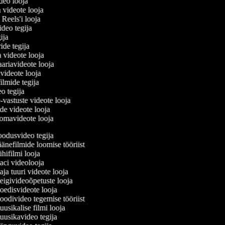
ideo looja
a videote looja
i Reels'i looja
video tegija
gija
ride tegija
a videote looja
ariavideote looja
videote looja
ilmide tegija
eo tegija
-vastuste videote looja
ade videote looja
omavideote looja
odusvideo tegija
änefilmide loomise tööriist
hifilmi looja
ci videolooja
ja tuuri videote looja
igivideoõpetuste looja
edisvideote looja
odivideo tegemise tööriist
usikalise filmi looja
usikavideo tegija