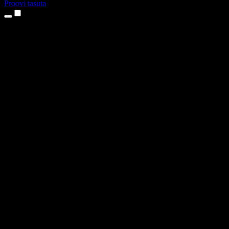
Proovi tasuta
Tooted
Tekst kõneks
iPhone’i ja iPadi rakendused
Androidi rakendus
Chrome’i laiendus
Edge’i laiendus
Veebirakendus
Maci rakendus
Windowsi rakendus
AI häältegeneraator
Pealelugemine
Dublaaž
Hääle kloonimine