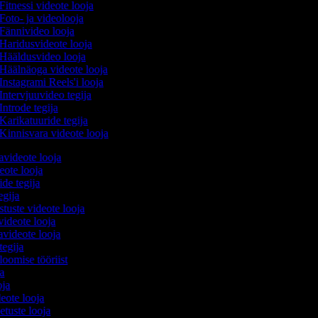
Fitnessi videote looja
Foto- ja videolooja
Fännivideo looja
Haridusvideote looja
Hääldusvideo looja
Häälnäoga videote looja
Instagrami Reels'i looja
Intervjuuvideo tegija
Introde tegija
Karikatuuride tegija
Kinnisvara videote looja
avideote looja
eote looja
ide tegija
tegija
stuste videote looja
videote looja
videote looja
tegija
loomise tööriist
ja
oja
deote looja
etuste looja