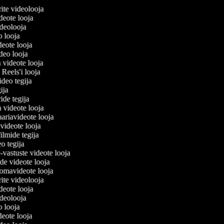
erite videolooja
videote looja
videolooja
eo looja
deote looja
ideo looja
a videote looja
i Reels'i looja
video tegija
gija
ride tegija
a videote looja
ariavideote looja
videote looja
ilmide tegija
eo tegija
-vastuste videote looja
ade videote looja
omavideote looja
erite videolooja
videote looja
videolooja
eo looja
deote looja