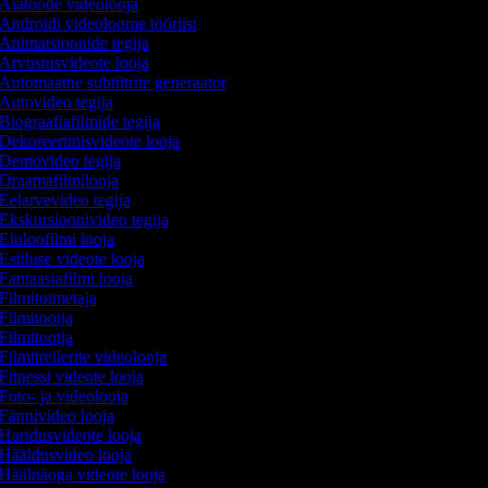
Aiatööde videolooja
Androidi videoloome tööriist
Animatsioonide tegija
Arvustusvideote looja
Automaatne subtiitrite generaator
Autovideo tegija
Biograafiafilmide tegija
Dekoreerimisvideote looja
Demovideo tegija
Draamafilmilooja
Eelarvevideo tegija
Ekskursioonivideo tegija
Eluloofilmi looja
Esitluse videote looja
Fantaasiafilmi looja
Filmitoimetaja
Filmitootja
Filmitootja
Filmitreilerite videolooja
Fitnessi videote looja
Foto- ja videolooja
Fännivideo looja
Haridusvideote looja
Hääldusvideo looja
Häälnäoga videote looja