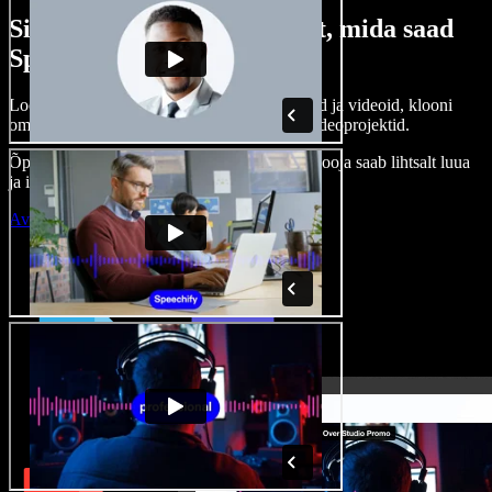
Siin on vaid väike osa sellest, mida saad
Speechify Studioga teha.
Loo voice-over’eid, kasuta tasuta pilte, helisid ja videoid, klooni
oma häält ja pane kokku terviklikud audio-videoprojektid.
Õppimiskõver puudub, kõik töötab veebis – looja saab lihtsalt luua
ja ideed kiiresti ellu viia.
Ava Studio