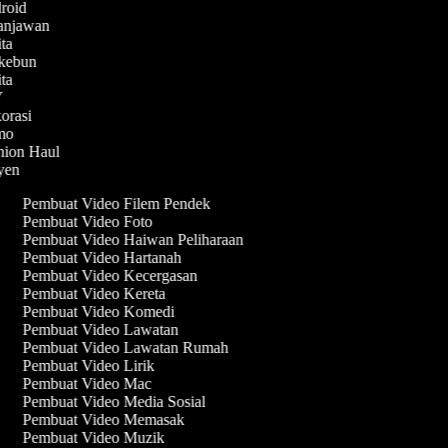
droid
lanjawan
ita
rkebun
ita
IY
korasi
emo
shion Haul
syen
Pembuat Video Filem Pendek
Pembuat Video Foto
Pembuat Video Haiwan Peliharaan
Pembuat Video Hartanah
Pembuat Video Kecergasan
Pembuat Video Kereta
Pembuat Video Komedi
Pembuat Video Lawatan
Pembuat Video Lawatan Rumah
Pembuat Video Lirik
Pembuat Video Mac
Pembuat Video Media Sosial
Pembuat Video Memasak
Pembuat Video Muzik