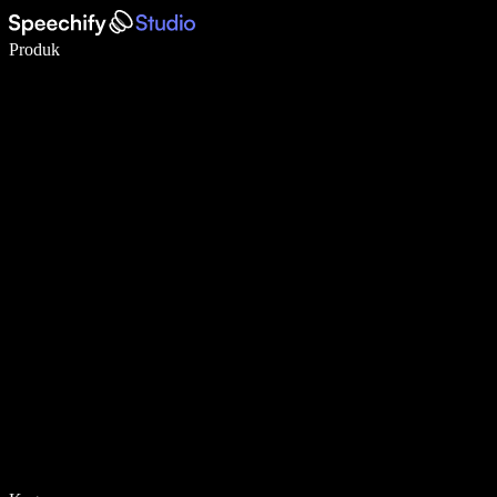
Tulis 5× lebih pantas dengan menaip menggunakan suara
Produk
Ketahui Lebih Lanjut