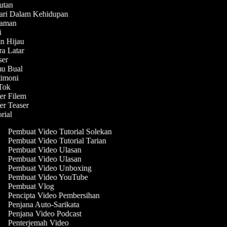
butan
hari Dalam Kehidupan
enaman
ni
in Hijau
ra Latar
aser
mu Bual
stimoni
kTok
ler Filem
ler Teaser
orial
Pembuat Video Tutorial Solekan
Pembuat Video Tutorial Tarian
Pembuat Video Ulasan
Pembuat Video Ulasan
Pembuat Video Unboxing
Pembuat Video YouTube
Pembuat Vlog
Pencipta Video Pembersihan
Penjana Auto-Sarikata
Penjana Video Podcast
Penterjemah Video