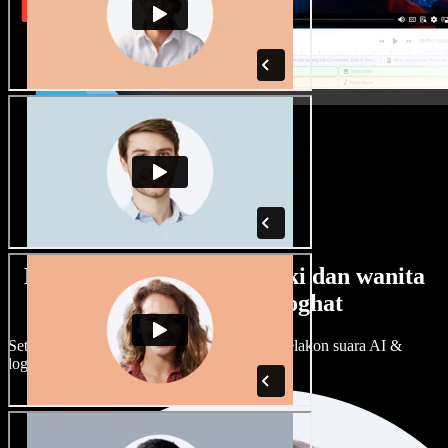
Banyak pilihan suara lelaki dan wanita
dengan pelbagai loghat
Setiap projek boleh jadi unik. Pilih ratusan pelakon suara AI &
loghat, laraskan ikut cita rasa anda.