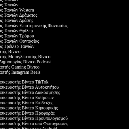
ός Ταινιών
ός Ταινιών Western
ός Ταινιών Δράματος
ός Ταινιών Δράσης
ός Ταινιών Επιστημονικής Φαντασίας
ός Ταινιών Θρίλερ
ός Ταινιών Τρόμου
ός Ταινιών Φαντασίας
ός Τρέιλερ Ταινιών
στής Βίντεο
στής Μεταγλώττισης Βίντεο
 Δημιουργίας Βίντεο Podcast
υαστής Gaming Βίντεο
αστής Instagram Reels
σκευαστής Βίντεο TikTok
σκευαστής Βίντεο Αυτοκινήτου
σκευαστής Βίντεο Διακόσμησης
σκευαστής Βίντεο Ειδήσεων
κευαστής Βίντεο Επίδειξης
σκευαστής Βίντεο Κηπουρικής
σκευαστής Βίντεο Προφοράς
σκευαστής Βίντεο Προϋπολογισμού
σκευαστής Βίντεο από Φωτογραφίες
κευαστής Βίντεο για Android