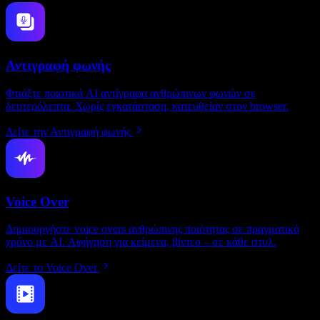
Αντιγραφή φωνής
Φτιάξτε ποιοτικά AI αντίγραφα ανθρώπινων φωνών σε
δευτερόλεπτα. Χωρίς εγκατάσταση, κατευθείαν στον browser.
Δείτε την Αντιγραφή φωνής
Voice Over
Δημιουργήστε voice overs ανθρώπινης ποιότητας σε πραγματικό
χρόνο με AI. Αφήγηση για κείμενα, βίντεο – σε κάθε στυλ.
Δείτε το Voice Over