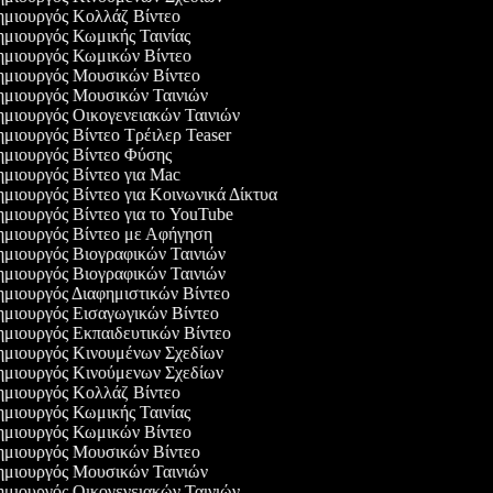
μιουργός Κολλάζ Βίντεο
μιουργός Κωμικής Ταινίας
μιουργός Κωμικών Βίντεο
μιουργός Μουσικών Βίντεο
μιουργός Μουσικών Ταινιών
μιουργός Οικογενειακών Ταινιών
μιουργός Βίντεο Τρέιλερ Teaser
μιουργός Βίντεο Φύσης
μιουργός Βίντεο για Mac
μιουργός Βίντεο για Κοινωνικά Δίκτυα
μιουργός Βίντεο για το YouTube
μιουργός Βίντεο με Αφήγηση
μιουργός Βιογραφικών Ταινιών
μιουργός Βιογραφικών Ταινιών
μιουργός Διαφημιστικών Βίντεο
μιουργός Εισαγωγικών Βίντεο
μιουργός Εκπαιδευτικών Βίντεο
μιουργός Κινουμένων Σχεδίων
μιουργός Κινούμενων Σχεδίων
μιουργός Κολλάζ Βίντεο
μιουργός Κωμικής Ταινίας
μιουργός Κωμικών Βίντεο
μιουργός Μουσικών Βίντεο
μιουργός Μουσικών Ταινιών
μιουργός Οικογενειακών Ταινιών