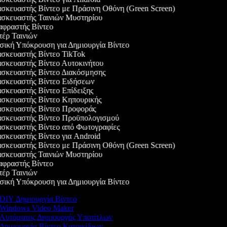
κευαστής Βίντεο με Πράσινη Οθόνη (Green Screen)
σκευαστής Ταινιών Μυστηρίου
φραστής Βίντεο
έρ Ταινιών
ική Υπόκρουση για Δημιουργία Βίντεο
σκευαστής Βίντεο TikTok
σκευαστής Βίντεο Αυτοκινήτου
σκευαστής Βίντεο Διακόσμησης
σκευαστής Βίντεο Ειδήσεων
κευαστής Βίντεο Επίδειξης
σκευαστής Βίντεο Κηπουρικής
σκευαστής Βίντεο Προφοράς
σκευαστής Βίντεο Προϋπολογισμού
σκευαστής Βίντεο από Φωτογραφίες
κευαστής Βίντεο για Android
κευαστής Βίντεο με Πράσινη Οθόνη (Green Screen)
σκευαστής Ταινιών Μυστηρίου
φραστής Βίντεο
έρ Ταινιών
ική Υπόκρουση για Δημιουργία Βίντεο
DIY Δημιουργία Βίντεο
Windows Video Maker
Αυτόματος Δημιουργός Υποτίτλων
Δημιουργία Βίντεο Κατοικίδιων