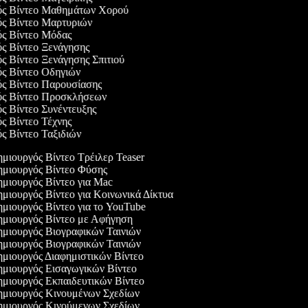
γός Βίντεο Μαθημάτων Χορού
γός Βίντεο Μαρτυριών
γός Βίντεο Μόδας
ός Βίντεο Ξενάγησης
ός Βίντεο Ξενάγησης Σπιτιού
ός Βίντεο Οδηγιών
ός Βίντεο Παρουσίασης
γός Βίντεο Προσκλήσεων
ός Βίντεο Συνέντευξης
ός Βίντεο Τέχνης
ός Βίντεο Ταξιδιών
μιουργός Βίντεο Τρέιλερ Teaser
μιουργός Βίντεο Φύσης
μιουργός Βίντεο για Mac
μιουργός Βίντεο για Κοινωνικά Δίκτυα
μιουργός Βίντεο για το YouTube
μιουργός Βίντεο με Αφήγηση
μιουργός Βιογραφικών Ταινιών
μιουργός Βιογραφικών Ταινιών
μιουργός Διαφημιστικών Βίντεο
μιουργός Εισαγωγικών Βίντεο
μιουργός Εκπαιδευτικών Βίντεο
μιουργός Κινουμένων Σχεδίων
μιουργός Κινούμενων Σχεδίων