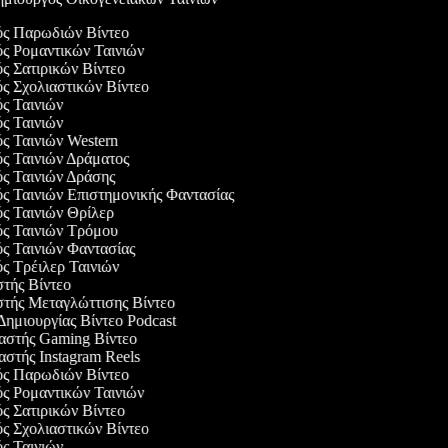
γός Παρωδιών Βίντεο
ός Ρομαντικών Ταινιών
ός Σατιρικών Βίντεο
ός Σχολιαστικών Βίντεο
ός Ταινιών
ός Ταινιών
ός Ταινιών Western
ός Ταινιών Δράματος
ός Ταινιών Δράσης
ός Ταινιών Επιστημονικής Φαντασίας
ός Ταινιών Θρίλερ
ός Ταινιών Τρόμου
ός Ταινιών Φαντασίας
ός Τρέιλερ Ταινιών
στής Βίντεο
στής Μεταγλώττισης Βίντεο
 Δημιουργίας Βίντεο Podcast
υαστής Gaming Βίντεο
αστής Instagram Reels
γός Παρωδιών Βίντεο
ός Ρομαντικών Ταινιών
ός Σατιρικών Βίντεο
ός Σχολιαστικών Βίντεο
ός Ταινιών