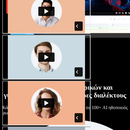
Τεράστια συλλογή ανδρικών και
γυναικείων φωνών με άπειρες διαλέκτους
Κάθε έργο είναι μοναδικό. Διάλεξε ανάμεσα σε 100+ AI ηθοποιούς
φωνής & διαλέκτους και κάν’ τους όπως θες.