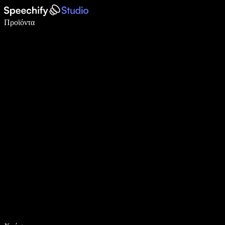
Γράψτε 5× πιο γρήγορα με φωνητική πληκτρολόγηση
Προϊόντα
Μάθετε περισσότερα