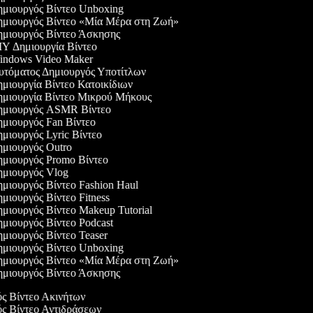
μιουργός Βίντεο Unboxing
μιουργός Βίντεο «Μία Μέρα στη Ζωή»
μιουργός Βίντεο Άσκησης
Y Δημιουργία Βίντεο
ndows Video Maker
τόματος Δημιουργός Υποτίτλων
μιουργία Βίντεο Κατοικίδιων
μιουργία Βίντεο Μικρού Μήκους
μιουργός ASMR Βίντεο
μιουργός Fan Βίντεο
μιουργός Lyric Βίντεο
μιουργός Outro
μιουργός Promo Βίντεο
μιουργός Vlog
μιουργός Βίντεο Fashion Haul
μιουργός Βίντεο Fitness
μιουργός Βίντεο Makeup Tutorial
μιουργός Βίντεο Podcast
μιουργός Βίντεο Teaser
μιουργός Βίντεο Unboxing
μιουργός Βίντεο «Μία Μέρα στη Ζωή»
μιουργός Βίντεο Άσκησης
ός Βίντεο Ακινήτων
ός Βίντεο Αντιδράσεων