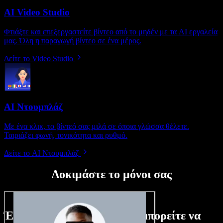
AI Video Studio
Φτιάξτε και επεξεργαστείτε βίντεο από το μηδέν με τα AI εργαλεία
μας. Όλη η παραγωγή βίντεο σε ένα μέρος.
Δείτε το Video Studio
AI Ντουμπλάζ
Με ένα κλικ, το βίντεό σας μιλά σε όποια γλώσσα θέλετε.
Ταιριάζει φωνή, τονικότητα και ρυθμό.
Δείτε το AI Ντουμπλάζ
Δοκιμάστε το μόνοι σας
Ένα μικρό δείγμα από όσα μπορείτε να