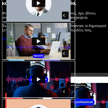
κάνετε με το Speechify Studio.
Φτιάξτε voice overs, προσθέστε δωρεάν εικόνες, ήχο, βίντεο,
αντιγραφή φωνής – ολοκληρωμένα audio/video projects.
Χωρίς καμπύλη εκμάθησης και με όλα στον browser, οι δημιουργοί
ξεπερνούν τα κλασικά όρια και δίνουν ζωή στις ιδέες τους.
Ξεκινήστε με το Studio