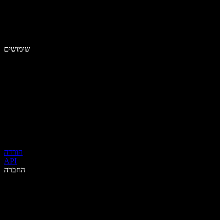
שימושים
הורדה
API
החברה