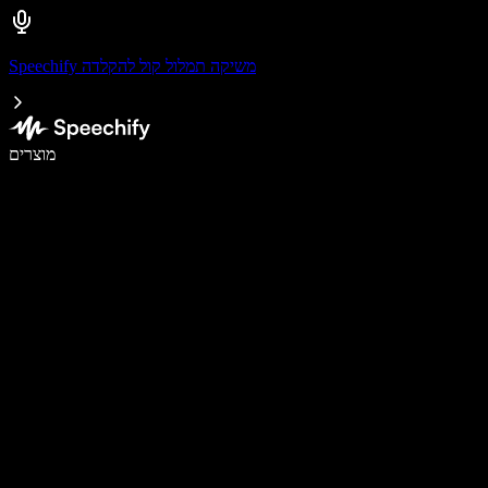
Speechify משיקה תמלול קול להקלדה
לכתוב פי 5 מהר יותר עם הכתבה קולית
מוצרים
למידע נוסף