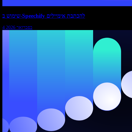
שימוש ב-Speechify להכתבת אימיילים
4 בפברואר 2026