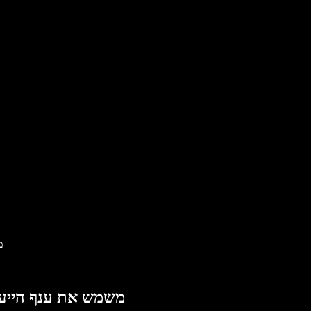
כ
כיצד Speechify משמש את 