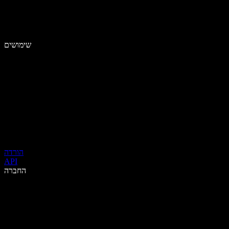
שימושים
הורדה
API
החברה