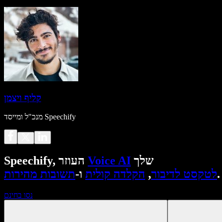
קליף ויצמן
מנכ"ל ומייסד Speechify
שלך
Voice AI
Speechify, העוזר
.
לטקסט לדיבור
,
הקלדה קולית
ו-
תשובות מהירות
נסו בחינם