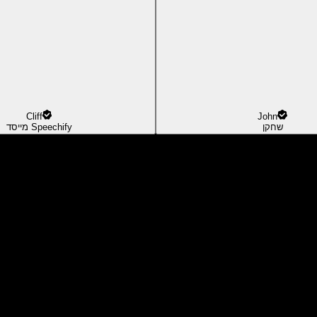
Cliff
John
שחקן
מייסד Speechify