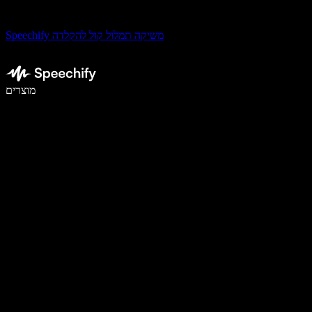
Speechify משיקה תמלול קול להקלדה
לכתוב פי 5 מהר יותר עם הכתבה קולית
מוצרים
למידע נוסף