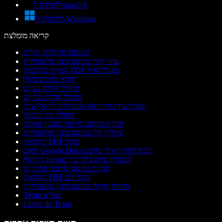
להורדה ל-macOS
להורדה ל-Windows
קריאה מומלצת
הכתבה והקלדה קולית
עוזר קולי מבוסס בינה מלאכותית
המרת טקסט ל-PDF באנדרואיד
קורא טקסט בקול
מחולל קולות נשיים
מחולל קולות גבריים
אפליקציות הקריאה המובילות לדיסלקציה
מחולל קול רובוטי
המרת טקסט לדיבור בסגנון אנימה
מחליף קול מבוסס בינה מלאכותית
הקראת PDF בקול
האם Google Docs יכול להקריא לי טקסט?
תוסף Chrome להמרת טקסט לדיבור
המרת טקסט לדיבור בהינדית
הקראת PDF בקול רם
מחולל קולות מבוסס בינה מלאכותית
Texto a Voz
Leitor de Texto