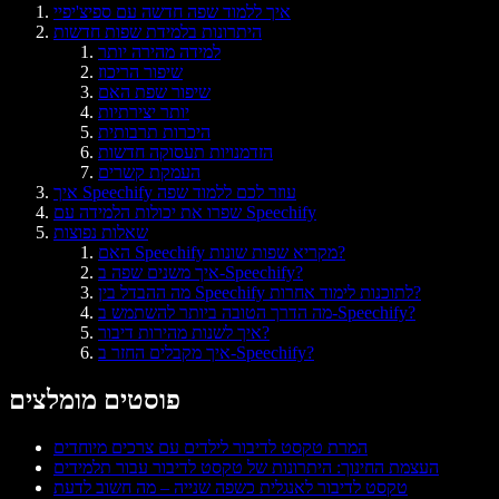
איך ללמוד שפה חדשה עם ספיצ'יפיי
היתרונות בלמידת שפות חדשות
למידה מהירה יותר
שיפור הריכוז
שיפור שפת האם
יותר יצירתיות
היכרות תרבותית
הזדמנויות תעסוקה חדשות
העמקת קשרים
איך Speechify עוזר לכם ללמוד שפה
שפרו את יכולות הלמידה עם Speechify
שאלות נפוצות
האם Speechify מקריא שפות שונות?
איך משנים שפה ב-Speechify?
מה ההבדל בין Speechify לתוכנות לימוד אחרות?
מה הדרך הטובה ביותר להשתמש ב-Speechify?
איך לשנות מהירות דיבור?
איך מקבלים החזר ב-Speechify?
פוסטים מומלצים
המרת טקסט לדיבור לילדים עם צרכים מיוחדים
העצמת החינוך: היתרונות של טקסט לדיבור עבור תלמידים
טקסט לדיבור לאנגלית כשפה שנייה – מה חשוב לדעת