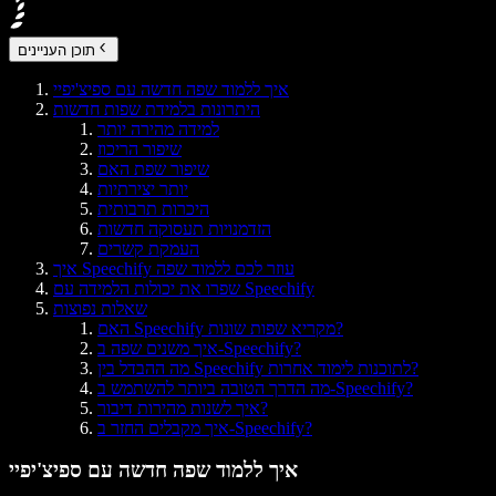
תוכן העניינים
איך ללמוד שפה חדשה עם ספיצ'יפיי
היתרונות בלמידת שפות חדשות
למידה מהירה יותר
שיפור הריכוז
שיפור שפת האם
יותר יצירתיות
היכרות תרבותית
הזדמנויות תעסוקה חדשות
העמקת קשרים
איך Speechify עוזר לכם ללמוד שפה
שפרו את יכולות הלמידה עם Speechify
שאלות נפוצות
האם Speechify מקריא שפות שונות?
איך משנים שפה ב-Speechify?
מה ההבדל בין Speechify לתוכנות לימוד אחרות?
מה הדרך הטובה ביותר להשתמש ב-Speechify?
איך לשנות מהירות דיבור?
איך מקבלים החזר ב-Speechify?
איך ללמוד שפה חדשה עם ספיצ'יפיי