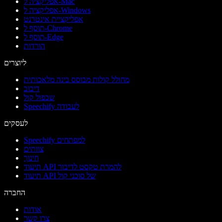
אפליקציה ל-Mac
אפליקציה ל-Windows
אפליקציית אינטרנט
תוסף ל-Chrome
תוסף ל-Edge
הורדות
ליוצרים
מחולל קולות מבוסס בינה מלאכותית
דיבוב
שכפול קול
Speechify לעבודה
לעסקים
Speechify למפתחים
צוותים
חינוך
תיעוד API להמרת טקסט לדיבור
תיעוד API של סוכני קול
החברה
אודות
צרו קשר