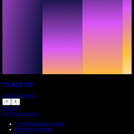
כלי AI למורים
4 באוקטובר 2025
הצג הכל
המרת טקסט לדיבור
אפליקציה ל-iPhone ול-iPad
אפליקציה לאנדרואיד