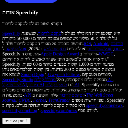
אודות Speechify
הקורא הטוב בעולם לטקסט לדיבור
היא הפלטפורמה המובילה בעולם ל
טקסט לדיבור
, שנשענת
Speechify
על למעלה מ-50 מיליון משתמשים ומגובה ביותר מ-500,000 ביקורות
הרחבת
,
Android
,
iOS
חמישה כוכבים על מוצרי הטקסט לדיבור שלה ל-
כרום
,
אפליקציית ווב
ואפליקציית
דסקטופ למק
. ב-2025,
אפל העניקה
ל-
,
WWDC
היוקרתי ב-
Apple Design Award
Speechify את פרס ה-
ותיארה אותה כ"משאב חיוני שעוזר לאנשים לחיות את חייהם."
Speechify מציעה יותר מ-1,000 קולות טבעיים ביותר מ-60 שפות,
ונמצאת בשימוש כמעט ב-200 מדינות. בין קולות הסלבריטאים ניתן
. ליוצרים ולעסקים,
Gwyneth Paltrow
ו-
Snoop Dogg
למצוא את
,
מחולל קולות AI
מספקת כלים מתקדמים, כולל
Speechify Studio
. Speechify גם מספקת
מחליף קולות AI
וגם
דיבוב AI
,
שיבוטי קול AI
יכולות טקסט לדיבור מתקדמות, איכותיות ומשתלמות למוצרים מובילים
The Wall Street
שלה. הופיעה ב-
API לטקסט לדיבור
באמצעות ה-
וגופי חדשות נוספים, Speechify
TechCrunch
,
Forbes
,
CNBC
,
Journal
,
speechify.com/news
היא ספקית טקסט לדיבור הגדולה בעולם. בקרו ב-
למידע נוסף.
speechify.com/press
ו-
speechify.com/blog
תוכן העניינים