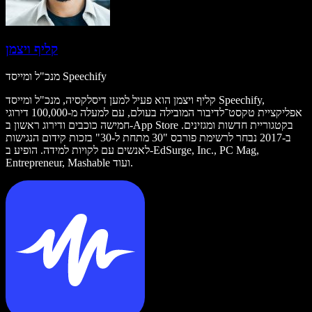
קליף ויצמן
מנכ"ל ומייסד Speechify
קליף ויצמן הוא פעיל למען דיסלקסיה, מנכ"ל ומייסד Speechify,
אפליקציית טקסט־לדיבור המובילה בעולם, עם למעלה מ-100,000 דירוגי
חמישה כוכבים ודירוג ראשון ב-App Store בקטגוריית חדשות ומגזינים.
ב-2017 נבחר לרשימת פורבס "30 מתחת ל-30" בזכות קידום הנגישות
לאנשים עם לקויות למידה. הופיע ב-EdSurge, Inc., PC Mag,
Entrepreneur, Mashable ועוד.