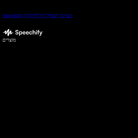
Speechify משיקה תמלול קול להקלדה
לכתוב פי 5 מהר יותר עם הכתבה קולית
מוצרים
למידע נוסף