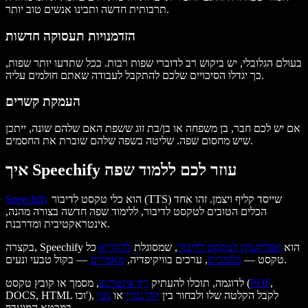
תרבותית חדשה ותבינו אנשים טוב יותר.
הזדמנויות תעסוקה חדשות
בעולם הגלובלי, יש ביקוש רב לדוברי שפות רבות. ככל שתדעו יותר שפות,
כך יגדלו הסיכויים שלכם להתקבל לעבודה שאתם חולמים עליה.
העמקת קשרים
אם יש לכם חבר, בן משפחה או בן/בת זוג ששפת האם שלהם שונה, ייתכן
שיש מחסום שפה. שליטה בשפה שלהם שוברת את החסמים.
איך Speechify עוזר לכם ללמוד שפה
הוא כלי טקסט לדיבור (TTS) שייסד קליף ויצמן. זהו אחד
Speechify
הכלים הטובים לטקסט לדיבור, ללימוד שפה חדשה בצורה מהנה,
אינטראקטיבית ומדרבנת.
בקצרה, Speechify הוא
אפליקציה לטקסט לדיבור
, שמסוגלת
להקריא
כל
— בקול טבעי ונעים.
טקסט —
מסמכים
, ערכים בוויקיפדיה,
מאמרים
,
PDF
, מסמך או קובץ טקסט (
לדוגמה, תוכלו להעתיק
דף אינטרנט
DOCS, HTML וכו'), לקבל הקלטה שלו ולבחור בין
קול גברי
או
נשי
במבטא המועדף.