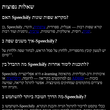
שאלות נפוצות
האם Speechify מקריא שפות שונות?
כן, Speechify קורא שפות רבות — אנגלית, ספרדית,
צרפתית
, הינדי,
, גרמנית ועוד רבות.
יפנית
, רוסית, איטלקית, פורטוגזית,
ערבית
איך משנים שפה ב-Speechify?
יש לטעון קובץ מהספרייה, ללחוץ על סמל הראש, לבחור שפה וללחוץ על
"סיום".
מה ההבדל בין Speechify לתוכנות לימוד אחרות?
Speechify היא אפליקציית e-learning איכותית ורב-תכליתית. מתאימה
— בזכות
ADHD
או
גם למתקשים בקריאה — לדוגמה,
דיסלקציה
פיצ'רים מתקדמים שמחזקים מוטיבציה. אפשר לתרגל קריאה, שמיעה
והגייה יחד.
מה הדרך הטובה ביותר להשתמש ב-Speechify?
השתמשו ב-Speechify ככלי טקסט לדיבור לתרגול הגייה והבנת הנקרא.