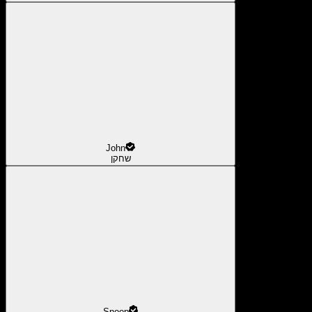
John
שחקן
Snoop