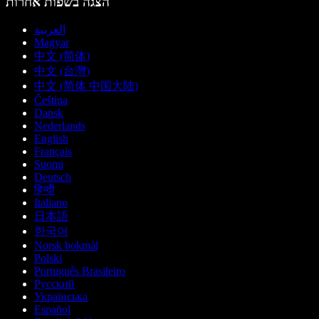
הצגה בשפות אחרות
العربية
Magyar
中文 (简体)
中文 (台灣)
中文 (简体 中国大陆)
Čeština
Dansk
Nederlands
English
Français
Suomi
Deutsch
हिन्दी
Italiano
日本語
한국어
Norsk bokmål
Polski
Português Brasileiro
Русский
Українська
Español