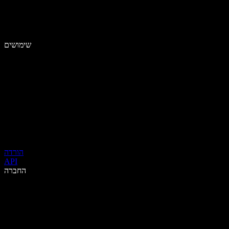
שימושים
הורדה
API
החברה