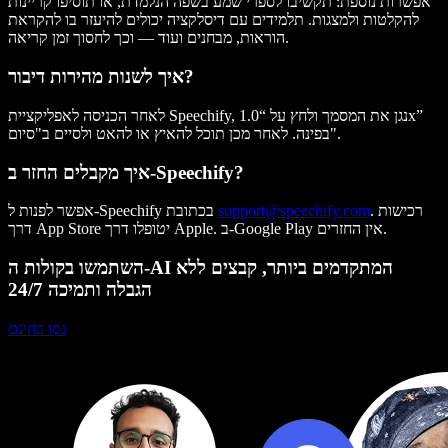
אפשרות נוספת: תקשיבו לספרי שמע בשפה הנלמדת, או תוסיפו קריינות
להקלטות ולמצגות. תלמידים עם דיסלקציה יכולים להיעזר בו להקראת
הוראות, מבחנים ועוד — וכך לחסוך זמן קריאה.
איך לשנות מהירות דיבור?
לאחר הכניסה לאפליקציית Speechify, נגן את המסמך ולחץ על “1.0x”
בפינה. לאחר מכן תוכל להאיץ או להאט ולסיים ב"סיום".
איך מקבלים החזר ב-Speechify?
. רכישות
support@speechify.com
אפשר לפנות ל-Speechify בכתובת
דרך App Store יטופלו דרך Apple. ב-Google Play אין החזרים.
השתמשו בקולות ה-AI המתקדמים ביותר, קבצים ללא
הגבלה ותמיכה 24/7
נסו בחינם