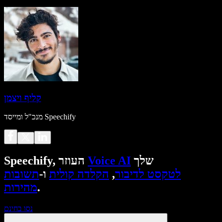
קליף ויצמן
מנכ"ל ומייסד Speechify
שלך
Voice AI
Speechify, העוזר
לטקסט לדיבור
,
הקלדה קולית
ו-
תשובות
.
מהירות
נסו בחינם