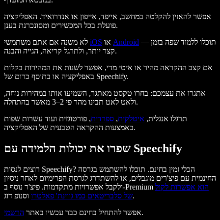
אפשר להאזין להקלטה במחשב, אייפד, אייפון או אנדרואיד. האפליקציה
פועלת בכל המכשירים ומסונכרנת בענן.
— תוכלו ללמוד שפה בזמן
Android
או
iOS
לא משנה אם אתם משתמשי
קצר יותר, ולתרגל קריאה, הגייה והבנה.
אם קצב ההקראה מהיר או איטי מדי, אפשר לשנות את המהירות בקלות
באפליקציה או בתוסף כרום של Speechify.
אתגרו את עצמכם: בחרו טקסט מאתגר, השמיעו אותו במהירות נוחה,
ולאט לאט תבינו מהר פי 2–3 מאשר בהתחלה.
תרגלו אנגלית,
איטלקית
,
ספרדית
, פורטוגזית ועוד עשרות שפות
באמצעות ההקראה הטבעית של האפליקציה.
שפרו את יכולות הלמידה עם Speechify
רוצים לנסות Speechify? הכלי זמין בחינם. תוכלו להשתמש בגרסה
החינמית עם פיצ'רים מוגבלים, או להשתדרג לגרסת הפרימיום לאחר ניסיון
הוא אפשרות לקול
ולקבל אפשרויות מתקדמות. פיצ'ר נוסף ב-Premium
וסנופ דוג.
של סלבריטאים כמו
גווינת' פאלטרו
.
אפשר להתחיל בחינם כבר עכשיו באתר
הרשמי