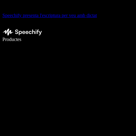
Speechify presenta l'escriptura per veu amb dictat
Escriu 5× més ràpid amb la veu
Productes
Més informació