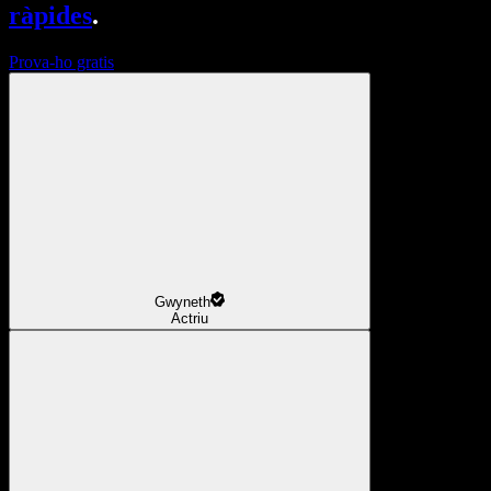
ràpides
.
Prova-ho gratis
Gwyneth
Actriu