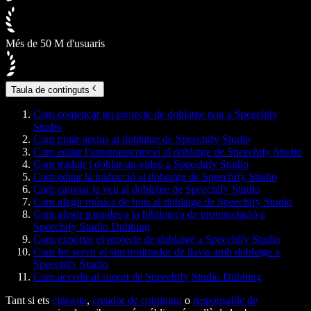
Més de 50 M d'usuaris
Taula de continguts
Com començar un projecte de doblatge nou a Speechify
Studio
Com pujar arxius al doblatge de Speechify Studio
Com editar l’autotranscripció al doblatge de Speechify Studio
Com traduir i doblar un vídeo a Speechify Studio
Com editar la traducció al doblatge de Speechify Studio
Com canviar la veu al doblatge de Speechify Studio
Com afegir música de fons al doblatge de Speechify Studio
Com afegir paraules a la biblioteca de pronunciació a
Speechify Studio Dubbing
Com exportar el projecte de doblatge a Speechify Studio
Com fer servir el sincronitzador de llavis amb doblatge a
Speechify Studio
Com accedir al suport de Speechify Studio Dubbing
Tant si ets
cineasta
,
creador de contingut
o
responsable de