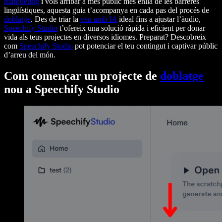
màrqueting
i vols arribar a més públic més enllà de les barreres
lingüístiques, aquesta guia t’acompanya en cada pas del procés de
doblatge
. Des de triar la
veu amb IA
ideal fins a ajustar l’àudio,
Speechify Studio
t’ofereix una solució ràpida i eficient per donar
vida als teus projectes en diversos idiomes. Preparat? Descobreix
com
Speechify Studio
pot potenciar el teu contingut i captivar públic
d’arreu del món.
Com començar un projecte de
doblatge
nou a Speechify Studio