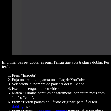
El primer pas per doblar és pujar l’arxiu que vols traduir i doblar. Per
fer-ho:
Prem "Importa".
Puja un arxiu o enganxa un enllaç de YouTube.
Selecciona el nombre de parlants del teu vídeo.
Escull la llengua del teu vídeo.
Marca "Elimina paraules de farciment" per treure mots com
"eh" o "com".
Prem "Extreu pauses de l’àudio original" perquè el teu
doblatge
soni natural.
Prem "Envia" i
Speechify Dubbing
transcriurà el teu vídeo