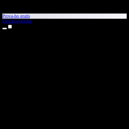
Prova-ho gratis
Descarrega'l ara
Productes
Text a veu
Aplicacions per a iPhone i iPad
Aplicació per a Android
Extensió per al Chrome
Extensió per a l'Edge
Aplicació web
Aplicació per al Mac
Aplicació per al Windows