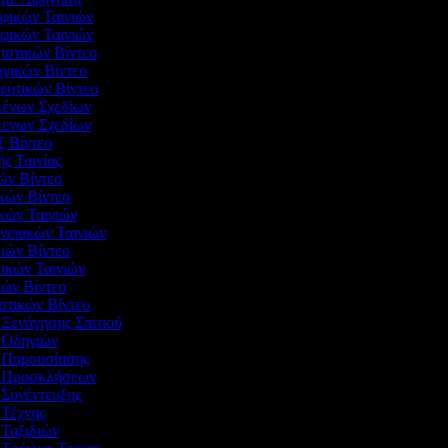
αφικών Ταινιών
αφικών Ταινιών
μιστικών Βίντεο
ωγικών Βίντεο
δευτικών Βίντεο
μένων Σχεδίων
μενων Σχεδίων
ζ Βίντεο
ής Ταινίας
ών Βίντεο
ικών Βίντεο
κών Ταινιών
ενειακών Ταινιών
διών Βίντεο
τικών Ταινιών
ικών Βίντεο
αστικών Βίντεο
 Ξενάγησης Σπιτιού
ο Οδηγιών
ο Παρουσίασης
εο Προσκλήσεων
ο Συνέντευξης
ο Τέχνης
ο Ταξιδιών