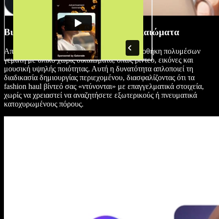
Βιβλιοθήκη Πολυμέσων Χωρίς Δικαιώματα
Αποκτήστε πρόσβαση σε μια τεράστια βιβλιοθήκη πολυμέσων
γεμάτη με υλικό χωρίς δικαιώματα, όπως βίντεο, εικόνες και
μουσική υψηλής ποιότητας. Αυτή η δυνατότητα απλοποιεί τη
διαδικασία δημιουργίας περιεχομένου, διασφαλίζοντας ότι τα
fashion haul βίντεό σας «ντύνονται» με επαγγελματικά στοιχεία,
χωρίς να χρειαστεί να αναζητήσετε εξωτερικούς ή πνευματικά
κατοχυρωμένους πόρους.