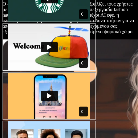
Ο δημιουργός βίντεο του Speechify Studio εξοπλίζει τους χρήστες
με προηγμένα εργαλεία για επαγγελματική επεξεργασία fashion
haul βίντεο. Από εντυπωσιακές μεταβάσεις μέχρι AI εφέ, η
πλατφόρμα προσφέρει ένα ολοκληρωμένο σετ δυνατοτήτων για να
απογειώσετε το οπτικό αποτέλεσμα του περιεχομένου σας,
εξασφαλίζοντας ότι ξεχωρίζει στον ήδη κορεσμένο ψηφιακό χώρο.