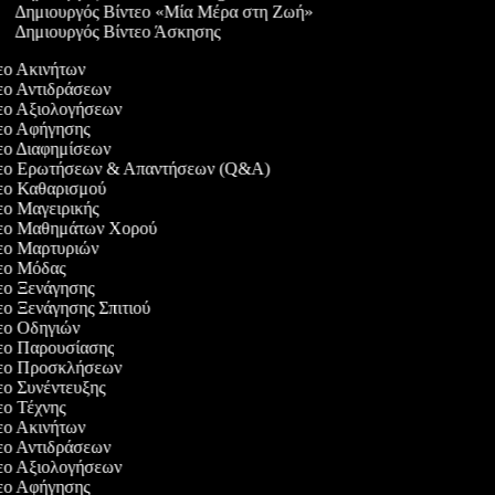
Δημιουργός Βίντεο «Μία Μέρα στη Ζωή»
Δημιουργός Βίντεο Άσκησης
τεο Ακινήτων
τεο Αντιδράσεων
τεο Αξιολογήσεων
τεο Αφήγησης
τεο Διαφημίσεων
ντεο Ερωτήσεων & Απαντήσεων (Q&A)
τεο Καθαρισμού
τεο Μαγειρικής
ντεο Μαθημάτων Χορού
τεο Μαρτυριών
τεο Μόδας
τεο Ξενάγησης
τεο Ξενάγησης Σπιτιού
τεο Οδηγιών
τεο Παρουσίασης
ντεο Προσκλήσεων
τεο Συνέντευξης
τεο Τέχνης
τεο Ακινήτων
τεο Αντιδράσεων
τεο Αξιολογήσεων
τεο Αφήγησης