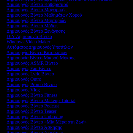
Δημιουργός Βίντεο Καθαρισμού
Δημιουργός Βίντεο Μαγειρικής
Δημιουργός Βίντεο Μαθημάτων Χορού
Δημιουργός Βίντεο Μαρτυριών
Δημιουργός Βίντεο Μόδας
Δημιουργός Βίντεο Ξενάγησης
DIY Δημιουργία Βίντεο
Windows Video Maker
Αυτόματος Δημιουργός Υποτίτλων
Δημιουργία Βίντεο Κατοικίδιων
Δημιουργία Βίντεο Μικρού Μήκους
Δημιουργός ASMR Βίντεο
Δημιουργός Fan Βίντεο
Δημιουργός Lyric Βίντεο
Δημιουργός Outro
Δημιουργός Promo Βίντεο
Δημιουργός Vlog
Δημιουργός Βίντεο Fitness
Δημιουργός Βίντεο Makeup Tutorial
Δημιουργός Βίντεο Podcast
Δημιουργός Βίντεο Teaser
Δημιουργός Βίντεο Unboxing
Δημιουργός Βίντεο «Μία Μέρα στη Ζωή»
Δημιουργός Βίντεο Άσκησης
Δημιουργός Βίντεο Ακινήτων