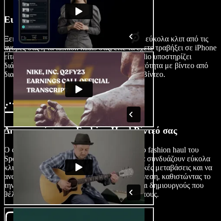
Εισαγάγετε το Βίντεό σας
Ξεκινήστε το fashion βίντεό σας, εισάγοντας εύκολα κλιπ από τις
αγορές σας ή τα fashion hauls σας, είτε τα έχετε τραβήξει σε iPhone
είτε σε Android συσκευή. Το Speechify Studio υποστηρίζει
διάφορες μορφές, διασφαλίζοντας τη συμβατότητα με βίντεο από
διαφορετικές πηγές. Απλά πατήστε Εικόνες/Βίντεο.
Δημιουργήστε το Fashion Haul Βίντεό σας
Ο φιλικός προς αρχάριους δημιουργός βίντεο fashion haul του
Speechify Studio επιτρέπει στους χρήστες να συνδυάζουν εύκολα
κλιπ από ψώνια, να δημιουργούν εντυπωσιακές μεταβάσεις και να
αναδεικνύουν το προσωπικό τους στυλ με άνεση, καθιστώντας το
την αγαπημένη πλατφόρμα για influencers και δημιουργούς που
θέλουν να μοιραστούν τις fashion εμπειρίες τους.