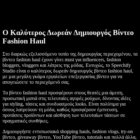
Ο Καλύτερος Δωρεάν Δημιουργός Βίντεο
Fashion Haul
Στο διαρκώς εξελισσόμενο τοπίο της δημιουργίας περιεχομένου, τα
βίντεο fashion haul έχουν γίνει must για influencers, fashion
bloggers, vloggers και λάτρεις της μόδας. Ευτυχώς, το Speechify
Studio είναι ο καλύτερος δωρεάν δημιουργός βίντεο fashion haul,
με μια μεγάλη γκάμα εργαλείων επεξεργασίας βίντεο για να
απογειώσετε το περιεχόμενό σας.
Τα βίντεο fashion haul προσφέρουν στους θεατές μια άμεση,
προσωπική ματιά στις τελευταίες αγορές ρούχων, δίνοντας ιδέες
για styling, τάσεις και συνδυασμούς looks. Είναι πολύτιμα για
όσους λατρεύουν τη μόδα, καθώς προσφέρουν έμπνευση,
προτάσεις προϊόντων και αίσθηση των τελευταίων τάσεων σε
πραγματικές συνθήκες.
Δημιουργήστε εντυπωσιακά shopping hauls, fashion vlogs, try-on
βίντεο, giveaway βίντεο, YouTube βίντεο, tutorials και πολλά άλλα,