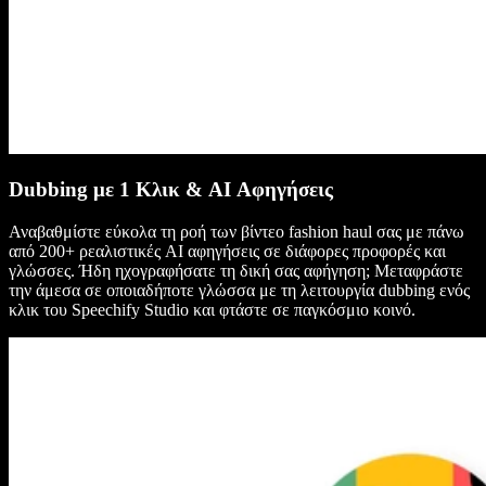
Dubbing με 1 Κλικ & AI Αφηγήσεις
Αναβαθμίστε εύκολα τη ροή των βίντεο fashion haul σας με πάνω
από 200+ ρεαλιστικές AI αφηγήσεις σε διάφορες προφορές και
γλώσσες. Ήδη ηχογραφήσατε τη δική σας αφήγηση; Μεταφράστε
την άμεσα σε οποιαδήποτε γλώσσα με τη λειτουργία dubbing ενός
κλικ του Speechify Studio και φτάστε σε παγκόσμιο κοινό.