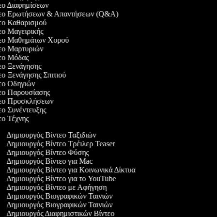
τεο Διαφημίσεων
ντεο Ερωτήσεων & Απαντήσεων (Q&A)
τεο Καθαρισμού
τεο Μαγειρικής
ντεο Μαθημάτων Χορού
τεο Μαρτυριών
τεο Μόδας
τεο Ξενάγησης
τεο Ξενάγησης Σπιτιού
τεο Οδηγιών
τεο Παρουσίασης
ντεο Προσκλήσεων
τεο Συνέντευξης
τεο Τέχνης
Δημιουργός Βίντεο Ταξιδιών
Δημιουργός Βίντεο Τρέιλερ Teaser
Δημιουργός Βίντεο Φύσης
Δημιουργός Βίντεο για Mac
Δημιουργός Βίντεο για Κοινωνικά Δίκτυα
Δημιουργός Βίντεο για το YouTube
Δημιουργός Βίντεο με Αφήγηση
Δημιουργός Βιογραφικών Ταινιών
Δημιουργός Βιογραφικών Ταινιών
Δημιουργός Διαφημιστικών Βίντεο