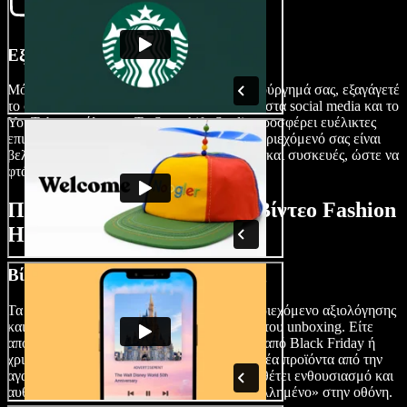
Εξαγάγετε το Βίντεό σας
Μόλις ολοκληρώσετε το fashion haul αριστούργημά σας, εξαγάγετέ
το σε υψηλή ανάλυση για να το μοιραστείτε στα social media και το
YouTube κανάλι σας. Το Speechify Studio προσφέρει ευέλικτες
επιλογές εξαγωγής, διασφαλίζοντας ότι το περιεχόμενό σας είναι
βελτιστοποιημένο για διάφορες πλατφόρμες και συσκευές, ώστε να
φτάσετε το κοινό σας όπου κι αν βρίσκεται.
Πότε να Χρησιμοποιήσετε Βίντεο Fashion
Haul
Βίντεο Αξιολόγησης & Αντίδρασης
Τα βίντεο fashion haul απογειώνονται σε περιεχόμενο αξιολόγησης
και αντίδρασης, ειδικά στο δημοφιλές είδος του unboxing. Είτε
αποκαλύπτετε τις τελευταίες fashion αγορές από Black Friday ή
χριστουγεννιάτικα hauls είτε παρουσιάζετε νέα προϊόντα από την
αγαπημένη σας μάρκα, αυτό το format προσθέτει ενθουσιασμό και
αυθεντικότητα, κρατώντας το κοινό σας «κολλημένο» στην οθόνη.