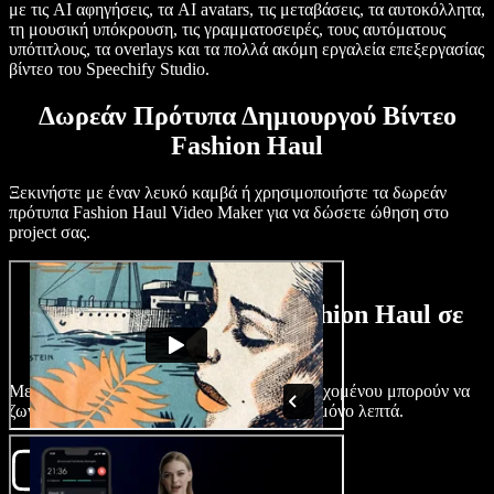
με τις AI αφηγήσεις, τα AI avatars, τις μεταβάσεις, τα αυτοκόλλητα,
τη μουσική υπόκρουση, τις γραμματοσειρές, τους αυτόματους
υπότιτλους, τα overlays και τα πολλά ακόμη εργαλεία επεξεργασίας
βίντεο του Speechify Studio.
Δωρεάν Πρότυπα Δημιουργού Βίντεο
Fashion Haul
Ξεκινήστε με έναν λευκό καμβά ή χρησιμοποιήστε τα δωρεάν
πρότυπα Fashion Haul Video Maker για να δώσετε ώθηση στο
project σας.
Δημιουργήστε Βίντεο Fashion Haul σε
Λίγα Λεπτά
Με το Speechify Studio, οι δημιουργοί περιεχομένου μπορούν να
ζωντανέψουν το fashion ταξίδι τους σε λίγα μόνο λεπτά.