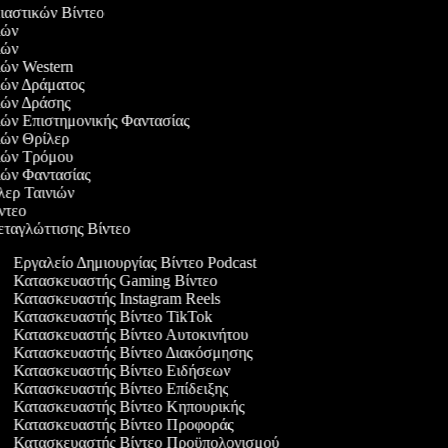
λιαστικών Βίντεο
νιών
νιών
νιών Western
νιών Δράματος
νιών Δράσης
νιών Επιστημονικής Φαντασίας
νιών Θρίλερ
νιών Τρόμου
νιών Φαντασίας
ιλερ Ταινιών
ίντεο
εταγλώττισης Βίντεο
Εργαλείο Δημιουργίας Βίντεο Podcast
Κατασκευαστής Gaming Βίντεο
Κατασκευαστής Instagram Reels
Κατασκευαστής Βίντεο TikTok
Κατασκευαστής Βίντεο Αυτοκινήτου
Κατασκευαστής Βίντεο Διακόσμησης
Κατασκευαστής Βίντεο Ειδήσεων
Κατασκευαστής Βίντεο Επίδειξης
Κατασκευαστής Βίντεο Κηπουρικής
Κατασκευαστής Βίντεο Προφοράς
Κατασκευαστής Βίντεο Προϋπολογισμού