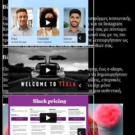
Βίντεο για Social Media
Τα βίντεο fashion haul ταιριάζουν γάντι σε πλατφόρμες κοινωνικής
δικτύωσης μικρής διάρκειας, όπως το TikTok και τα Instagram
Reels, επιτρέποντάς σας να προβάλλετε το στυλ σας με σύντομο
και οπτικά ελκυστικό τρόπο, συνδέοντας το κοινό σας με τις πιο
πρόσφατες τάσεις. Αυτά τα βίντεο μπορούν να λειτουργήσουν ως
έμπνευση για τα σύνολα της ημέρας των ακολούθων σας.
Βίντεο Μάρκετινγκ
Πολλοί λιανοπωλητές, από εταιρείες περιποίησης έως e-shops,
συνεργάζονται με influencers και vloggers για να δημιουργήσουν
βίντεο fashion haul που αναδεικνύουν νέες αφίξεις, εποχιακές
συλλογές ή ειδικές προσφορές. Αυτά τα βίντεο όχι μόνο
παρουσιάζουν προϊόντα, αλλά προσφέρουν και μια αυθεντική,
οικεία οπτική που αγγίζει το κοινό-στόχο.