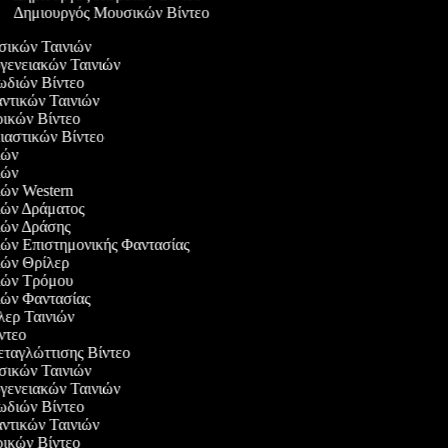
Δημιουργός Μουσικών Βίντεο
υσικών Ταινιών
ογενειακών Ταινιών
ρωδιών Βίντεο
αντικών Ταινιών
ιρικών Βίντεο
λιαστικών Βίντεο
νιών
νιών
νιών Western
νιών Δράματος
νιών Δράσης
νιών Επιστημονικής Φαντασίας
νιών Θρίλερ
νιών Τρόμου
νιών Φαντασίας
ιλερ Ταινιών
ίντεο
εταγλώττισης Βίντεο
υσικών Ταινιών
ογενειακών Ταινιών
ρωδιών Βίντεο
αντικών Ταινιών
ιρικών Βίντεο