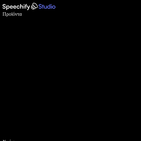
Γράψτε 5× πιο γρήγορα με φωνητική πληκτρολόγηση
Προϊόντα
Μάθετε περισσότερα