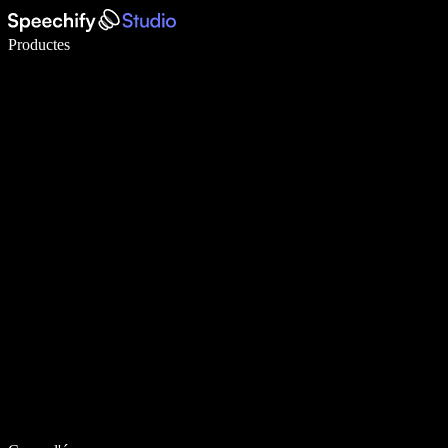
Escriu 5× més ràpid amb la veu
Productes
Més informació