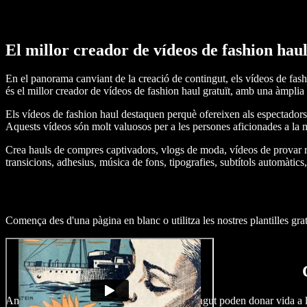
El millor creador de vídeos de fashion haul
En el panorama canviant de la creació de contingut, els vídeos de fash
és el millor creador de vídeos de fashion haul gratuït, amb una àmplia v
Els vídeos de fashion haul destaquen perquè ofereixen als espectadors 
Aquests vídeos són molt valuosos per a les persones aficionades a la 
Crea hauls de compres captivadors, vlogs de moda, vídeos de provar r
transicions, adhesius, música de fons, tipografies, subtítols automàtics
Comença des d'una pàgina en blanc o utilitza les nostres plantilles gratu
Amb Speechify Studio, els creadors de contingut poden donar vida a 