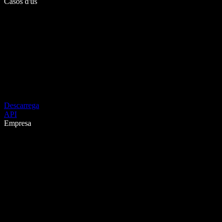
Casos d'ús
Descarrega
API
Empresa