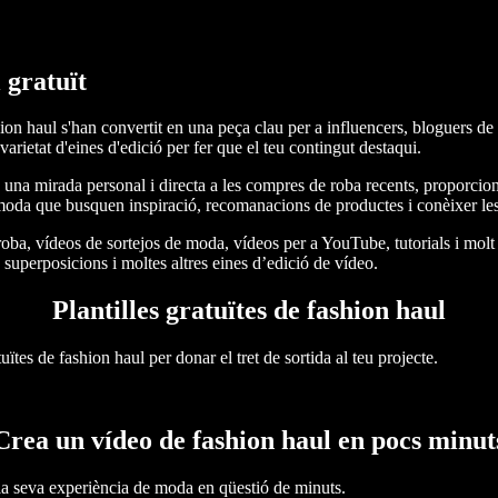
 gratuït
ion haul s'han convertit en una peça clau per a influencers, bloguers de
arietat d'eines d'edició per fer que el teu contingut destaqui.
una mirada personal i directa a les compres de roba recents, proporcion
moda que busquen inspiració, recomanacions de productes i conèixer les 
oba, vídeos de sortejos de moda, vídeos per a YouTube, tutorials i mo
, superposicions i moltes altres eines d’edició de vídeo.
Plantilles gratuïtes de fashion haul
ïtes de fashion haul per donar el tret de sortida al teu projecte.
Crea un vídeo de fashion haul en pocs minut
la seva experiència de moda en qüestió de minuts.