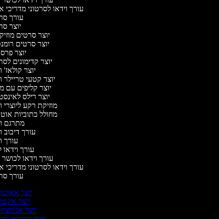
עורך וידאו לסרטוני מדריכי א
עורך ס
יוצר ס
יוצר סרטים מוזיק
יוצר סרטים רומנ
יוצר פרס
יוצר קדימונים לס
יוצר קולאז' 
יוצר קטעי טריילר ו
יוצר קליפים עם מ
יוצר רילס לאינס
מוזיקת רקע ליוצרי ו
מחולל כתוביות אוט
מתרגם ו
עורך דיבוב ו
עורך ו
עורך וידאו ל
עורך וידאו לכושר ג
עורך וידאו לסרטוני מדריכי א
עורך ס
יוצר אאוטר
יוצר אינטר
יוצר אנימציו
יוצר הווידאו למ