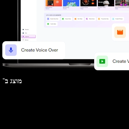
מוצג ב־