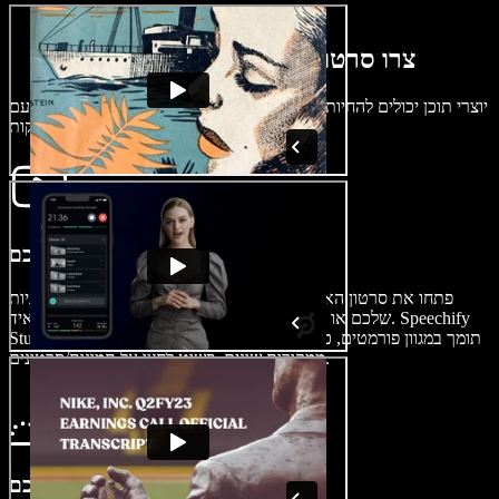
צרו סרטון הול אופנה בכמה דקות
עם Speechify Studio, יוצרי תוכן יכולים להחיות את מסע האופנה שלהם
בתוך כמה דקות.
ייבוא הסרטון שלכם
פתחו את סרטון האופנה שלכם בקלות על ידי ייבוא קליפים מהקניות
שלכם או מהול בגדים, בין אם צולמו באייפון או באנדרואיד. Speechify
Studio תומך במגוון פורמטים, כך שהתוכן שלכם יעבוד חלק עם צילומים
ממקורות שונים. פשוט לחצו על תמונות/סרטונים.
צרו את סרטון ההול אופנה שלכם