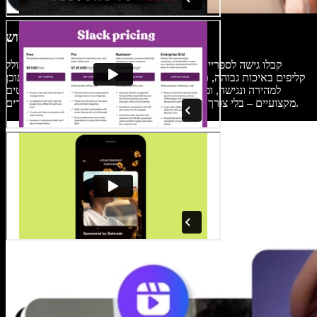
ספריית מדיה חינמית לשימוש
קבלו גישה לספריית מדיה ענקית מלאה בתוכן לשימוש חופשי, כולל
קליפים באיכות גבוהה, תמונות ומוזיקה. מאפיין זה הופך את יצירת התוכן
למהירה ונגישה, ומעשיר את סרטוני ההול אופנה שלכם באלמנטים
מקצועיים – בלי צורך במשאבים חיצוניים או התעסקות בזכויות יוצרים.