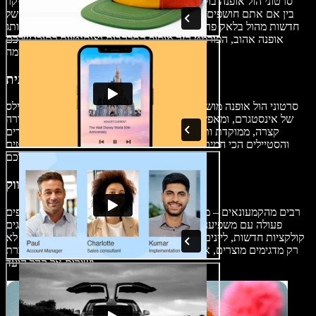
סרטוני הול אופנה בולטים במיוחד בעולם הביקורות והתגובות, ובעיקר
בז'אנר הסרטונים החדש של unboxing. בין אם אתם חושפים רכישות
חדשות מהול בלאק פריידי או כריסמס, או מציגים מוצרים טריים ממותג
אופנה אהוב, הפורמט הזה מוסיף התלהבות ואותנטיות לתוכן שלכם
ומושך את הקהל פנימה.
סרטוני מדיה חברתית
סרטוני הול אופנה מושלמים לפלטפורמות וידאו קצר כמו טיקטוק ורילס
של אינסטגרם, ומאפשרים לכם להציג את הסגנון האישי שלכם בצורה
קצרה, ממוקדת ותופסת עין, וליצור חיבור עם הקהל דרך הטרנדים
והסטיילים הכי חמים. הסרטונים האלה נותנים השראה לאאוטפיטים
היומיומיים של העוקבים שלכם.
סרטוני שיווק
רבים מהקמעונאים – מחברות קוסמטיקה ועד חנויות אונליין – משתפים
פעולה עם משפיענים ולוגרים כדי ליצור סרטוני הול אופנה שמציגים
קולקציות חדשות, ליינים עונתיים או מבצעים מיוחדים. סרטונים אלה לא
רק מדגימים מוצרים, אלא גם מספקים זווית אותנטית וקרובה שמדברת
ישירות אל קהל היעד.