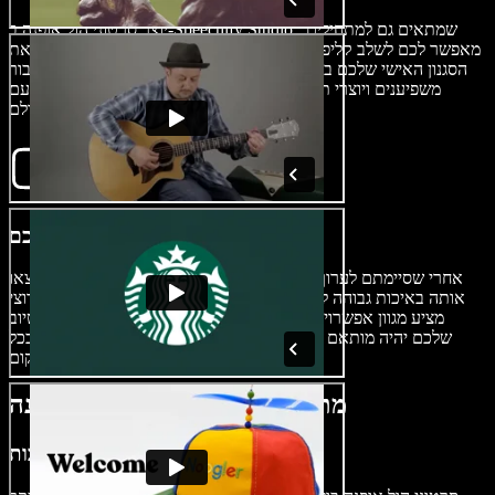
יוצר סרטוני הול אופנה ב-Speechify Studio, שמתאים גם למתחילים,
מאפשר לכם לשלב קליפים מהקניות, לבנות מעברים מרהיבים ולהציג את
הסגנון האישי שלכם בלי מאמץ – מה שהופך אותו לבחירה מעולה עבור
משפיענים ויוצרי תוכן שרוצים לחלוק את חוויות האופנה שלהם עם
העולם.
ייצוא הסרטון שלכם
אחרי שסיימתם לערוך את יצירת המופת של הול האופנה שלכם, ייצאו
אותה באיכות גבוהה לשיתוף בכל פלטפורמות המדיה החברתית וערוצי
היוטיוב. Speechify Studio מציע מגוון אפשרויות ייצוא, כך שהתוכן
שלכם יהיה מותאם לכל פלטפורמה או מכשיר ויגיע לקהל שלכם בכל
מקום.
מתי כדאי ליצור סרטוני הול אופנה
סרטוני ביקורות ותגובות