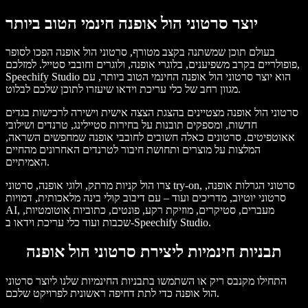
יוצר סרטוני הול אופנה חינמי הטוב ביותר
בעולם תוכן שמשתנה בקצב מטורף, סרטוני הול אופנה הפכו לסופר
פופולריים בקרב משפיענים, בלוגרי אופנה, ולוגרים וחובבי סטייל. למזלכם,
Speechify Studio הוא יוצר סרטוני הול אופנה החינמי הטוב ביותר, עם
מגוון רחב של כלי עריכת וידאו שיעזרו לתוכן שלכם לבלוט.
סרטוני הול אופנה מצטיינים בהצגת הצצה אישית וישירה לרכישות בגדים
חדשות, ומספקים תובנות על בחירות סטיילינג, טרנדים ושילובי
אאוטפיטים. סרטונים כאלה חשובים לחובבי אופנה שמחפשים השראה,
המלצות על מוצרים ותחושת חיבור לטרנדים האחרונים מהחיים
האמיתיים.
צרו הול קניות מרתק, ולוגי אופנה, סרטוני try-on, סרטוני הגרלות אופנה,
סרטוני יוטיוב, מדריכים ועוד – עם דיבוב קולי בינה מלאכותית, דמויות
AI, מעברים, סטיקרים, מוזיקת רקע, פונטים, כתוביות אוטומטיות,
שכבות ועוד כלי עריכת וידאו ב-Speechify Studio.
תבניות חינמיות ליצירת סרטוני הול אופנה
התחילו מקנבס ריק או השתמשו בתבניות החינמיות שלנו ליוצר סרטוני
הול אופנה כדי לתת דחיפה ראשונית לפרויקט שלכם.