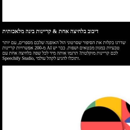
דיבוב בלחיצה אחת & קריינות בינה מלאכותית
שדרגו בקלות את הסיפור שסרטוני הול האופנה שלכם מספרים, עם יותר
מ-200 אפשרויות קריינות AI טבעיות במגוון מבטאים ושפות. כבר יש
לכם קריינות מוקלטת? תרגמו אותה מיד לכל שפה בלחיצה אחת עם
Speechify Studio, ותוכלו להגיע לקהל עולמי.