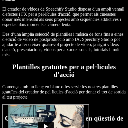
El creador de vídeos de Speechify Studio disposa d'un ampli ventall
d'efectes i FX per a pel·lícules d'acció, que permet als cineastes
donar més intensitat als seus projectes amb seqüències addictives i
espectaculars moments a càmera lenta.
Des d’una àmplia selecció de plantilles i música de fons fins a eines
d'edició de vídeo de postproducció amb IA, Speechify Studio pot
ajudar-te a fer créixer qualsevol projecte de vídeo, ja sigui vídeos
d'acció, presentacions, vídeos per a xarxes socials, tutorials i molt
més.
Plantilles gratuïtes per a pel·lícules
d'acció
Comença amb un llenç en blanc o fes servir les nostres plantilles
gratuïtes del creador de pel·lícules d’acció per donar el tret de sortida
al teu projecte.
Crea una pel·lícula d'acció en qüestió de
minuts