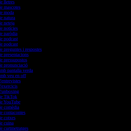
e lletres
 de mascotes
 de moda
de natura
de neteja
de notícies
de paròdia
de podcast
de podcast
de preguntes i respostes
de presentacions
de pressupostos
 de pronunciació
amb pantalla verda
 amb veu en off
d'entrevistes
d'exercicis
 d'unboxing
 de TikTok
 de YouTube
 de comèdia
de contacontes
de cotxes
de cuina
de curtmetratges