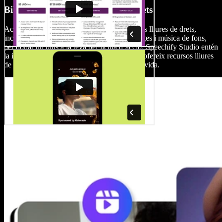
Biblioteca de recursos lliures de drets
Accedeix a una extensa biblioteca de recursos lliures de drets,
incloent-hi clips de vídeo plens d'acció, imatges i música de fons,
per donar un plus a la teva pel·lícula d’acció. Speechify Studio entén
la importància de l’experiència audiovisual i ofereix recursos lliures
de copyright perquè les teves escenes cobrin vida.