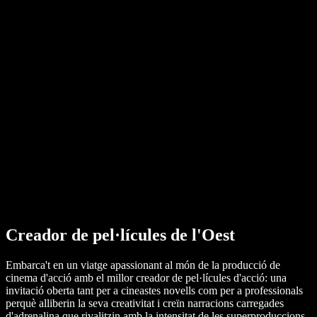
Convertidor de PDF a àudio
Preus
Generador de veu amb IA
Històries d'usuaris
Llegeix Google Docs en veu alta
Casos d'èxit B2B
Canviador de veu amb IA
Ressenyes
Aplicacions que llegeixen textos
Premsa
Llegeix-m'ho
Lector de text a veu
Empresa
Contacta amb vendes
Speechify per a empreses i educació
Speechify per a Access to Work
Speechify per a DSA
Agents de veu SIMBA
Speechify per a desenvolupadors
Creador de pel·lícules de l'Oest
Embarca't en un viatge apassionant al món de la producció de
cinema d'acció amb el millor creador de pel·lícules d'acció: una
invitació oberta tant per a cineastes novells com per a professionals
perquè alliberin la seva creativitat i creïn narracions carregades
d'adrenalina que rivalitzin amb la intensitat de les superproduccions