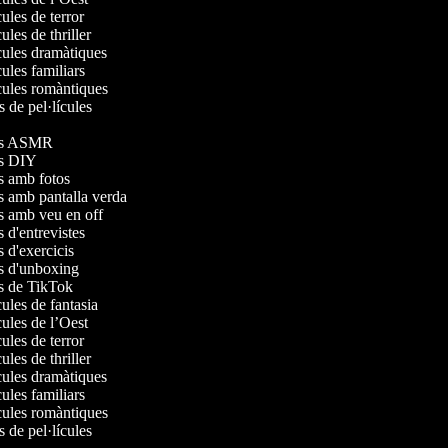
ícules de terror
cules de thriller
ícules dramàtiques
ícules familiars
ícules romàntiques
rs de pel·lícules
s
deos ASMR
eos DIY
os amb fotos
os amb pantalla verda
os amb veu en off
s d'entrevistes
s d'exercicis
os d'unboxing
os de TikTok
ícules de fantasia
ícules de l’Oest
ícules de terror
cules de thriller
ícules dramàtiques
ícules familiars
ícules romàntiques
rs de pel·lícules