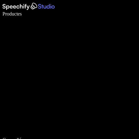
Escriu 5× més ràpid amb la veu
Productes
Més informació