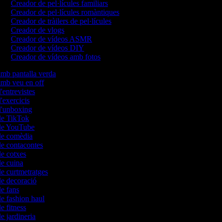
Creador de pel·lícules familiars
Creador de pel·lícules romàntiques
Creador de tràilers de pel·lícules
Creador de vlogs
Creador de vídeos ASMR
Creador de vídeos DIY
Creador de vídeos amb fotos
amb pantalla verda
 amb veu en off
d'entrevistes
d'exercicis
 d'unboxing
 de TikTok
 de YouTube
 de comèdia
de contacontes
de cotxes
de cuina
de curtmetratges
de decoració
de fans
de fashion haul
de fitness
de jardineria