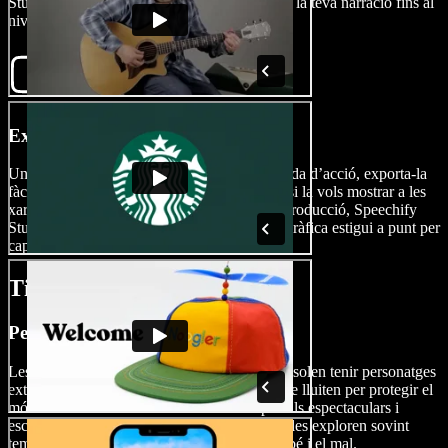
Studio et dona tot el que necessites per portar la teva narració fins al
nivell de Hollywood.
Exporta la teva pel·lícula
Un cop tinguis enllestida la teva obra carregada d’acció, exporta-la
fàcilment per compartir-la amb el món. Tant si la vols mostrar a les
xarxes socials com si somies amb una superproducció, Speechify
Studio s’assegura que la teva visió cinematogràfica estigui a punt per
captivar el públic.
Tipus de pel·lícules d'acció
Pel·lícules d’acció de superherois
Les superproduccions d'acció de superherois solen tenir personatges
extraordinaris amb poders fora del normal que lluiten per protegir el
món d'enemics temibles. Amb efectes especials espectaculars i
escenes de combat intenses, aquestes pel·lícules exploren sovint
temes d’heroisme, identitat i la lluita entre el bé i el mal.