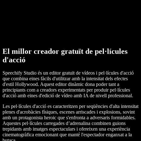
El millor creador gratuït de pel·lícules
d'acció
Speechify Studio és un editor gratuït de vídeos i pel·lícules d'acció
que combina eines fàcils d'utilitzar amb la intensitat dels efectes
d'estil Hollywood. Aquest editor dinàmic dona poder tant a
principiants com a creadors experimentats per produir pel·lícules
d'acció amb eines d'edició de vídeo amb IA de nivell professional.
Les pel·lícules d'acció es caracteritzen per seqüències d'alta intensitat
plenes d'acrobàcies físiques, escenes arriscades i explosions, sovint
amb un protagonista heroic que s'enfronta a adversaris formidables.
Aquestes pel·lícules carregades d’adrenalina combinen guions
trepidants amb imatges espectaculars i ofereixen una experiència
cinematogràfica emocionant que manté l'espectador enganxat a la
butaca.