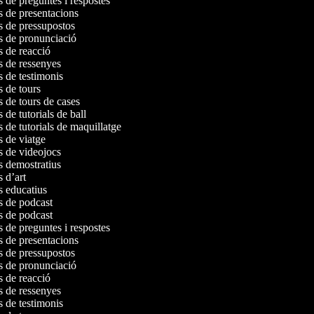
s de preguntes i respostes
os de presentacions
os de pressupostos
os de pronunciació
os de reacció
os de ressenyes
os de testimonis
os de tours
s de tours de cases
s de tutorials de ball
s de tutorials de maquillatge
os de viatge
os de videojocs
os demostratius
s d’art
os educatius
os de podcast
os de podcast
s de preguntes i respostes
os de presentacions
os de pressupostos
os de pronunciació
os de reacció
os de ressenyes
os de testimonis