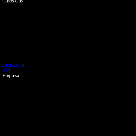
Casos d'ús
Descarrega
API
Empresa