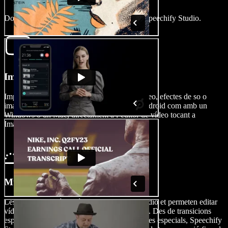
Dona vida a les teves històries d’acció amb Speechify Studio.
Importa la teva pel·lícula
Importa fàcilment les teves gravacions de vídeo, efectes de so o
imatges, tant si has gravat amb l’iPhone o Android com amb un
Windows o un Mac, directament a l’editor de vídeo tocant a
Imatges/Vídeos.
Munta la teva pel·lícula
Les eines d’edició de vídeo de Speechify Studio et permeten editar
vídeos i muntar seqüències d’acció trepidants. Des de transicions
espectaculars fins a adhesius explosius i efectes especials, Speechify