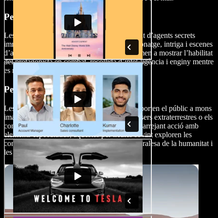
Pel·lícules d’acció d'espies
Les pel·lícules d'acció d'espies giren al voltant d’agents secrets
immersos en missions d’alt risc plenes d'espionatge, intriga i escenes
d’acció intenses. Aquestes pel·lícules acostumen a mostrar l’habilitat
del protagonista en combat, recollida d’intel·ligència i enginy mentre
es mou per un món d’enganys i traïcions.
Pel·lícules de ciència-ficció
Les pel·lícules d'acció de ciència-ficció transporten el públic a mons
imaginatius on la tecnologia avançada, els éssers extraterrestres o els
conceptes futuristes tenen un paper central. Barrejant acció amb
elements especulatius, aquestes pel·lícules sovint exploren les
conseqüències dels avenços científics, la naturalesa de la humanitat i
les fascinants possibilitats de l’inesperat.