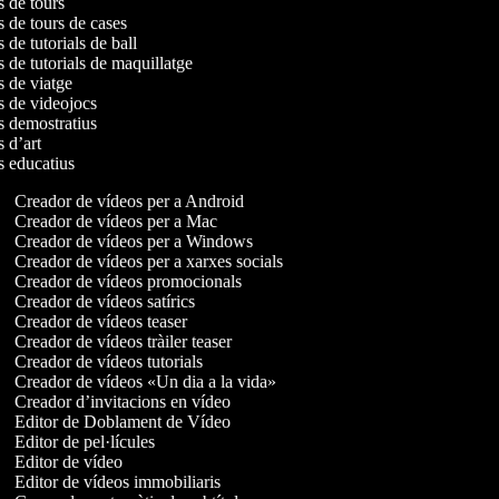
os de tours
s de tours de cases
s de tutorials de ball
s de tutorials de maquillatge
os de viatge
os de videojocs
os demostratius
s d’art
os educatius
Creador de vídeos per a Android
Creador de vídeos per a Mac
Creador de vídeos per a Windows
Creador de vídeos per a xarxes socials
Creador de vídeos promocionals
Creador de vídeos satírics
Creador de vídeos teaser
Creador de vídeos tràiler teaser
Creador de vídeos tutorials
Creador de vídeos «Un dia a la vida»
Creador d’invitacions en vídeo
Editor de Doblament de Vídeo
Editor de pel·lícules
Editor de vídeo
Editor de vídeos immobiliaris