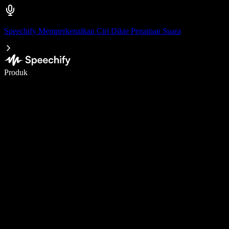
Speechify Memperkenalkan Ciri Dikte Penaipan Suara
Tulis 5× lebih pantas dengan menaip menggunakan suara
Produk
Ketahui Lebih Lanjut