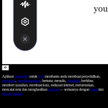
Aplikasi
Speechify
untuk
iOS
membantu anda membuat penyelidikan,
membaca
,
membentangkan
, bertutur, menulis,
mendikte
, berhibur,
memberi syarahan, membuat kuiz, melayari internet, merumuskan,
mencatat nota dan menghasilkan
podcast
— semuanya dengan
suara
dan
teks ke ucapan