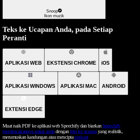
Snoop
Ikon muzik
Teks ke Ucapan Anda, pada Setiap
Peranti
APLIKASI WEB
EKSTENSI CHROME
iOS
APLIKASI WINDOWS
APLIKASI MAC
ANDROID
EXTENSI EDGE
Muat naik PDF ke aplikasi web Speechify dan biarkan
Speechify
membacakannya untuk anda
dengan
teks ke ucapan
yang realistik,
merumuskan kandungan atau mencipta
podcast