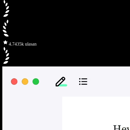
4.7
435k ulasan