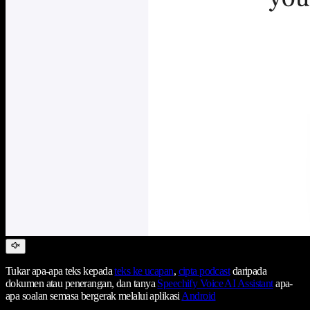
Tukar apa-apa teks kepada
teks ke ucapan
,
cipta podcast
daripada
dokumen atau penerangan, dan tanya
Speechify Voice AI Assistant
apa-
apa soalan semasa bergerak melalui aplikasi
Android