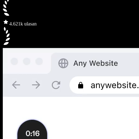
4.6
21k ulasan