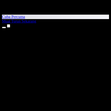
Cuba Percuma
Muat Turun Sekarang
Produk
Teks kepada Pertuturan
Aplikasi iPhone & iPad
Aplikasi Android
Sambungan Chrome
Sambungan Edge
Aplikasi Web
Aplikasi Mac
Aplikasi Windows