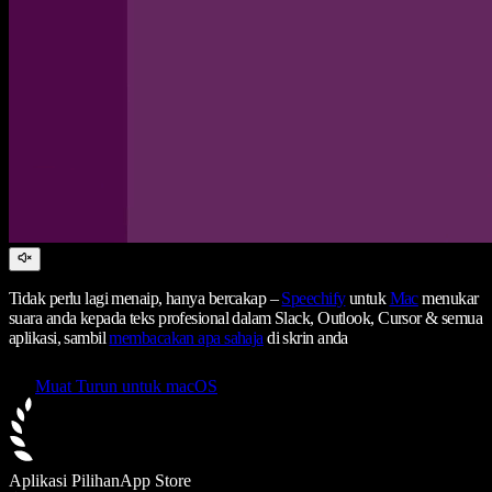
Tidak perlu lagi menaip, hanya bercakap –
Speechify
untuk
Mac
menukar
suara anda kepada teks profesional dalam Slack, Outlook, Cursor & semua
aplikasi, sambil
membacakan apa sahaja
di skrin anda
Muat Turun untuk macOS
Aplikasi Pilihan
App Store