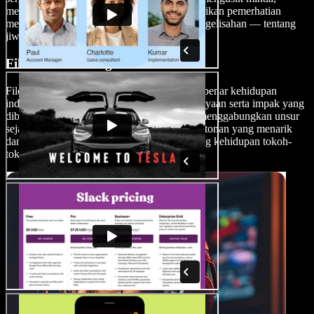
menyoroti kompleksiti psikologi dan memberikan pemerhatian
mendalam — kadangkala membangkitkan kegelisahan — tentang
jiwa manusia.
Filem Drama Biografi
Filem drama biografi menggambarkan kisah benar kehidupan
individu, meneroka perjuangan peribadi, kejayaan serta impak yang
diberikannya kepada dunia. Filem-filem ini menggabungkan unsur
sejarah dan naratif peribadi, mewujudkan tontonan yang menarik
dan selalunya cukup menginspirasikan tentang kehidupan tokoh-
tokoh terkenal dari pelbagai bidang.