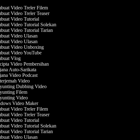
uat Video Treler Filem
uat Video Treler Teaser
uat Video Tutorial
uat Video Tutorial Solekan
uat Video Tutorial Tarian
uat Video Ulasan
uat Video Ulasan
buat Video Unboxing
buat Video YouTube
buat Vlog
ipta Video Pembersihan
ana Auto-Sarikata
ana Video Podcast
erjemah Video
unting Dubbing Video
unting Filem
unting Video
dows Video Maker
uat Video Treler Filem
uat Video Treler Teaser
uat Video Tutorial
uat Video Tutorial Solekan
uat Video Tutorial Tarian
uat Video Ulasan