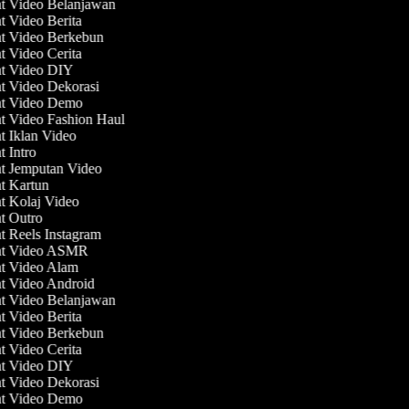
at Video Belanjawan
t Video Berita
at Video Berkebun
t Video Cerita
at Video DIY
at Video Dekorasi
at Video Demo
at Video Fashion Haul
at Iklan Video
t Intro
at Jemputan Video
at Kartun
at Kolaj Video
at Outro
t Reels Instagram
at Video ASMR
at Video Alam
at Video Android
at Video Belanjawan
t Video Berita
at Video Berkebun
t Video Cerita
at Video DIY
at Video Dekorasi
at Video Demo