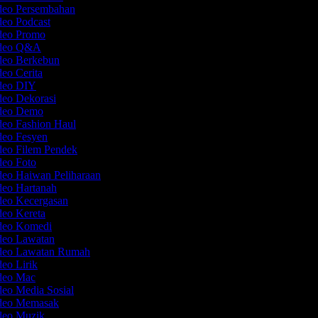
ideo Persembahan
deo Podcast
ideo Promo
ideo Q&A
ideo Berkebun
deo Cerita
ideo DIY
deo Dekorasi
ideo Demo
deo Fashion Haul
deo Fesyen
deo Filem Pendek
deo Foto
deo Haiwan Peliharaan
deo Hartanah
deo Kecergasan
deo Kereta
ideo Komedi
ideo Lawatan
ideo Lawatan Rumah
deo Lirik
ideo Mac
deo Media Sosial
ideo Memasak
ideo Muzik