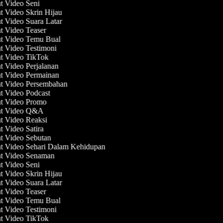
at Video Seni
t Video Skrin Hijau
t Video Suara Latar
at Video Teaser
at Video Temu Bual
at Video Testimoni
at Video TikTok
t Video Perjalanan
at Video Permainan
at Video Persembahan
at Video Podcast
at Video Promo
at Video Q&A
at Video Reaksi
t Video Satira
at Video Sebutan
at Video Sehari Dalam Kehidupan
at Video Senaman
at Video Seni
t Video Skrin Hijau
t Video Suara Latar
at Video Teaser
at Video Temu Bual
at Video Testimoni
at Video TikTok