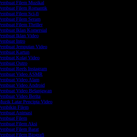
embuat Filem Muzikal
embuat Filem Romantik
embuat Filem Sci-fi
embuat Filem Seram
embuat Filem Thriller
embuat Iklan Komersial
embuat Iklan Video
embuat Intro
embuat Jemputan Video
embuat Kartun
embuat Kolaj Video
embuat Outro
embuat Reels Instagram
embuat Video ASMR
embuat Video Alam
embuat Video Android
embuat Video Belanjawan
embuat Video Berita
uzik Latar Pencipta Video
embikin Filem
embuat Animasi
embuat Filem
embuat Filem Aksi
embuat Filem Barat
embuat Filem Biografi