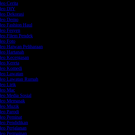
deo Cerita
ideo DIY
deo Dekorasi
ideo Demo
deo Fashion Haul
deo Fesyen
deo Filem Pendek
deo Foto
deo Haiwan Peliharaan
deo Hartanah
deo Kecergasan
deo Kereta
ideo Komedi
ideo Lawatan
ideo Lawatan Rumah
deo Lirik
ideo Mac
deo Media Sosial
ideo Memasak
ideo Muzik
deo Parodi
deo Peminat
deo Pendidikan
deo Perjalanan
deo Permainan