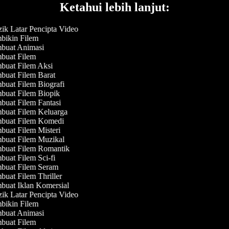
Ketahui lebih lanjut:
k Latar Pencipta Video
ikin Filem
buat Animasi
uat Filem
uat Filem Aksi
uat Filem Barat
uat Filem Biografi
uat Filem Biopik
uat Filem Fantasi
uat Filem Keluarga
buat Filem Komedi
uat Filem Misteri
uat Filem Muzikal
uat Filem Romantik
uat Filem Sci-fi
uat Filem Seram
uat Filem Thriller
uat Iklan Komersial
k Latar Pencipta Video
ikin Filem
buat Animasi
uat Filem