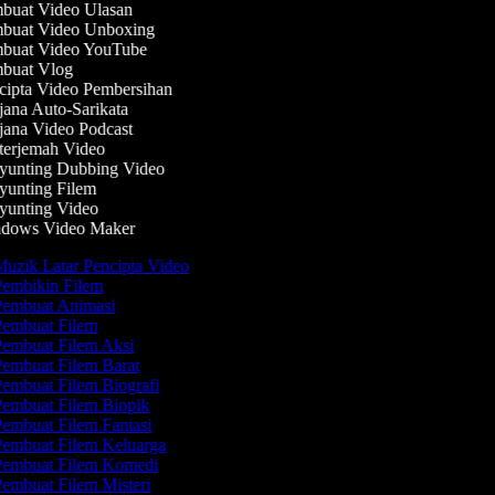
uat Video Ulasan
buat Video Unboxing
buat Video YouTube
buat Vlog
ipta Video Pembersihan
ana Auto-Sarikata
ana Video Podcast
erjemah Video
unting Dubbing Video
unting Filem
unting Video
dows Video Maker
uzik Latar Pencipta Video
embikin Filem
embuat Animasi
embuat Filem
embuat Filem Aksi
embuat Filem Barat
embuat Filem Biografi
embuat Filem Biopik
embuat Filem Fantasi
embuat Filem Keluarga
embuat Filem Komedi
embuat Filem Misteri