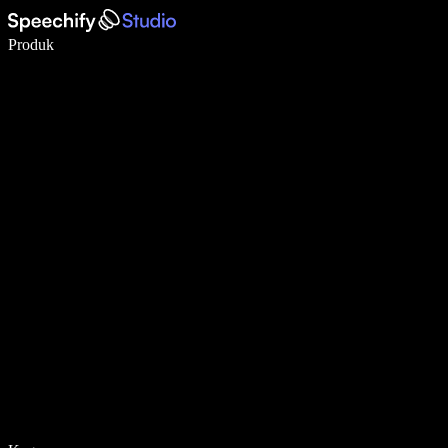
Tulis 5× lebih pantas dengan menaip menggunakan suara
Produk
Ketahui Lebih Lanjut