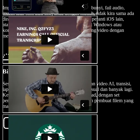
Import muzik anda sendiri, klip video, kesan bunyi, fail audio,
muzik latar stok atau imej anda dengan mudah, tidak kira sama ada
dirakam menggunakan iPhone, Android atau peranti iOS lain,
ataupun dirakam menggunakan PC Microsoft Windows atau
komputer Mac anda, terus ke dalam penyunting video dengan
menekan Imej/Video.
Bina Filem Anda
Sesuaikan filem anda dengan menambah kesan video AI, transisi,
lapisan, pelekat, sarikata, suara latar, kesan visual dan banyak lagi.
Kemungkinan pengeditan memang tidak terhad, dengan set
peralatan yang sesuai untuk pemula hinggalah pembuat filem yang
mahukan ciri-ciri lanjutan.