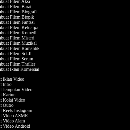
uat Filem Aksi
uat Filem Barat
uat Filem Biografi
uat Filem Biopik
uat Filem Fantasi
uat Filem Keluarga
buat Filem Komedi
uat Filem Misteri
uat Filem Muzikal
uat Filem Romantik
uat Filem Sci-fi
uat Filem Seram
uat Filem Thriller
uat Iklan Komersial
at Iklan Video
t Intro
at Jemputan Video
at Kartun
at Kolaj Video
at Outro
t Reels Instagram
at Video ASMR
at Video Alam
at Video Android