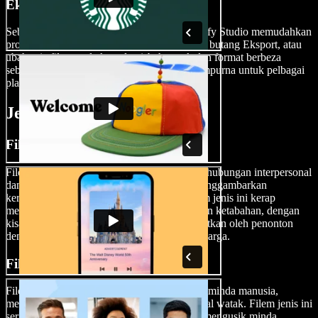
Eksport Filem Anda
Sebaik sahaja karya hebat anda siap, Speechify Studio memudahkan
proses mengeksport filem anda. Hanya tekan butang Eksport, atau
ubah saiz filem anda kepada nisbah aspek dan format berbeza
sebelum eksport, supaya ia jadi saiz yang sempurna untuk pelbagai
platform media sosial atau layar besar.
Jenis Filem Drama
Filem Drama Keluarga
Filem drama keluarga memfokuskan kepada hubungan interpersonal
dan konflik dalam suasana kekeluargaan, menggambarkan
kerumitan dinamika sesebuah keluarga. Filem jenis ini kerap
meneroka tema seperti cinta, pengorbanan dan ketabahan, dengan
kisah yang menyentuh hati serta mudah dikaitkan oleh penonton
dengan cabaran dan suka duka hidup berkeluarga.
Filem Drama Psikologi
Filem drama psikologi menyelami kerumitan minda manusia,
meneroka emosi, motivasi dan keadaan mental watak. Filem jenis ini
sering menampilkan naratif yang intens dan mengusik minda,