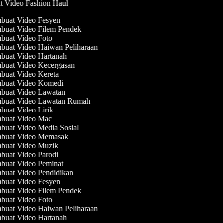
at Video Fashion Haul
uat Video Fesyen
uat Video Filem Pendek
uat Video Foto
uat Video Haiwan Peliharaan
uat Video Hartanah
uat Video Kecergasan
uat Video Kereta
buat Video Komedi
buat Video Lawatan
buat Video Lawatan Rumah
uat Video Lirik
buat Video Mac
uat Video Media Sosial
buat Video Memasak
buat Video Muzik
uat Video Parodi
uat Video Peminat
uat Video Pendidikan
uat Video Fesyen
uat Video Filem Pendek
uat Video Foto
uat Video Haiwan Peliharaan
uat Video Hartanah