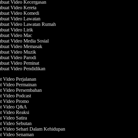
uat Video Kecergasan
uat Video Kereta
buat Video Komedi
buat Video Lawatan
buat Video Lawatan Rumah
uat Video Lirik
buat Video Mac
uat Video Media Sosial
buat Video Memasak
buat Video Muzik
uat Video Parodi
uat Video Peminat
uat Video Pendidikan
t Video Perjalanan
at Video Permainan
at Video Persembahan
at Video Podcast
at Video Promo
at Video Q&A
at Video Reaksi
t Video Satira
at Video Sebutan
at Video Sehari Dalam Kehidupan
at Video Senaman