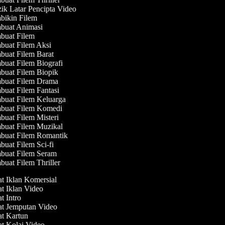
k Latar Pencipta Video
ikin Filem
uat Animasi
uat Filem
uat Filem Aksi
uat Filem Barat
uat Filem Biografi
uat Filem Biopik
uat Filem Drama
uat Filem Fantasi
uat Filem Keluarga
uat Filem Komedi
uat Filem Misteri
uat Filem Muzikal
uat Filem Romantik
uat Filem Sci-fi
uat Filem Seram
uat Filem Thriller
at Iklan Komersial
at Iklan Video
at Intro
at Jemputan Video
at Kartun
at Kolaj Video