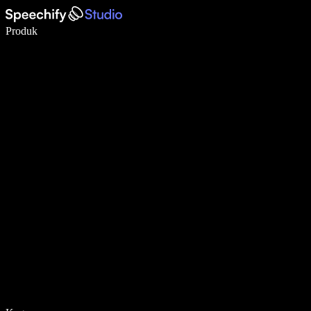
Tulis 5× lebih pantas dengan menaip menggunakan suara
Produk
Ketahui Lebih Lanjut