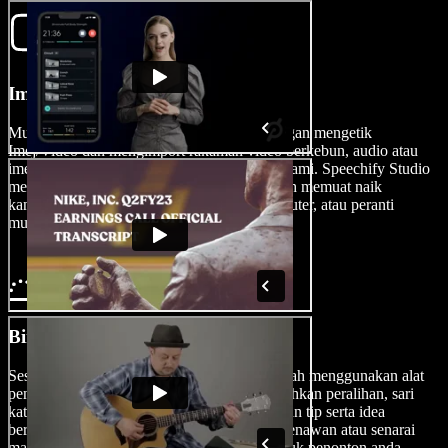
Import Video Anda
Mulakan proses penghasilan video anda dengan mengetik
Imej/Video dan mengimport rakaman video berkebun, audio atau
imej anda dengan lancar ke dalam platform kami. Speechify Studio
menyokong pelbagai format, jadi anda mudah memuat naik
kandungan yang dirakam dari kamera, komputer, atau peranti
mudah alih anda.
Bina Video Berkebun Anda
Sesuaikan video berkebun anda dengan mudah menggunakan alat
penyuntingan kami yang serba boleh. Tambahkan peralihan, sari
kata dan lapisan menarik untuk menghidupkan tip serta idea
berkebun anda. Cipta tayangan slaid yang menawan atau senarai
main tutorial berkebun yang menyeluruh untuk penonton anda.