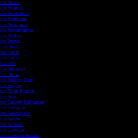
deo Parodi
ideo Peminat
deo Pendidikan
deo Perjalanan
ideo Permainan
ideo Persembahan
deo Podcast
ideo Promo
Video Q&A
deo Berita
deo Cerita
ideo DIY
ideo Dekorasi
ideo Demo
deo Fashion Haul
ideo Fesyen
ideo Filem Pendek
ideo Foto
deo Haiwan Peliharaan
ideo Hartanah
ideo Kecergasan
deo Kereta
ideo Komedi
ideo Lawatan
ideo Lawatan Rumah