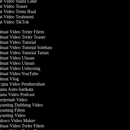
at Video Suara Latar
at Video Teaser
at Video Temu Bual
at Video Testimoni
at Video TikTok
uat Video Treler Filem
uat Video Treler Teaser
uat Video Tutorial
uat Video Tutorial Solekan
uat Video Tutorial Tarian
uat Video Ulasan
uat Video Ulasan
uat Video Unboxing
uat Video YouTube
uat Vlog
ipta Video Pembersihan
ana Auto-Sarikata
ana Video Podcast
erjemah Video
unting Dubbing Video
unting Filem
unting Video
dows Video Maker
uat Video Treler Filem