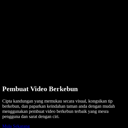
Kisah Pengguna
Baca Google Docs dengan Kuat
Kajian Kes B2B
Penukar Suara AI
Ulasan
Aplikasi yang Membacakan Teks
Media
Bacakan untuk Saya
Pembaca Teks kepada Pertuturan
Enterprise
Hubungi Jualan
Speechify untuk Enterprise & EDU
Speechify untuk Kebolehcapaian di Tempat Kerja
Speechify untuk DSA
Ejen Suara SIMBA
Speechify untuk Pembangun
Pembuat Video Berkebun
Cipta kandungan yang memukau secara visual, kongsikan tip
berkebun, dan paparkan keindahan taman anda dengan mudah
menggunakan pembuat video berkebun terbaik yang mesra
pengguna dan sarat dengan ciri.
Mula Sekarang