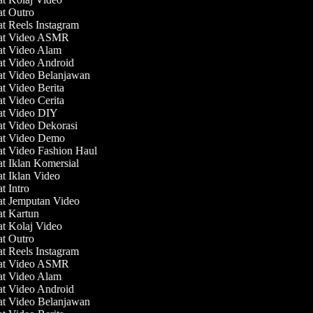
at Outro
at Reels Instagram
uat Video ASMR
at Video Alam
at Video Android
at Video Belanjawan
at Video Berita
at Video Cerita
at Video DIY
at Video Dekorasi
at Video Demo
at Video Fashion Haul
at Iklan Komersial
at Iklan Video
at Intro
at Jemputan Video
at Kartun
at Kolaj Video
at Outro
at Reels Instagram
uat Video ASMR
at Video Alam
at Video Android
at Video Belanjawan