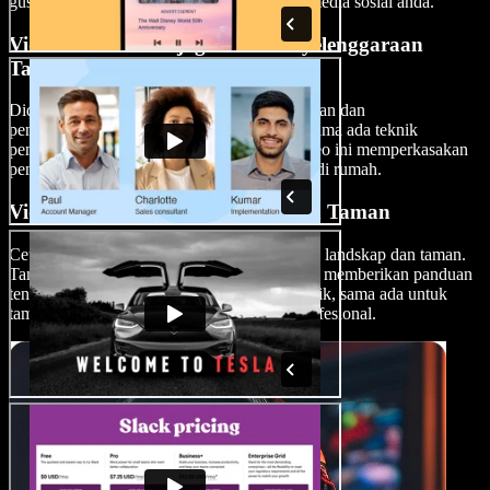
gus memperkayakan saluran YouTube atau media sosial anda.
Video Tutorial Penjagaan & Penyelenggaraan
Tanaman
Didik penonton anda dengan tutorial penjagaan dan
penyelenggaraan tanaman yang terperinci. Sama ada teknik
pemangkasan atau tip berkebun organik, video ini memperkasakan
penonton untuk membina taman yang subur di rumah.
Video Reka Bentuk Landskap dan Taman
Cetuskan kreativiti dengan video reka bentuk landskap dan taman.
Tampilkan kemahiran berkebun anda dengan memberikan panduan
tentang cara mencipta ruang luar yang menarik, sama ada untuk
taman rumah DIY atau projek hortikultur profesional.