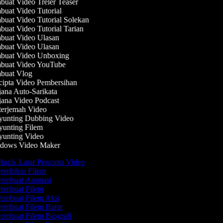
uat Video Treler Teaser
uat Video Tutorial
uat Video Tutorial Solekan
uat Video Tutorial Tarian
uat Video Ulasan
uat Video Ulasan
uat Video Unboxing
uat Video YouTube
uat Vlog
ipta Video Pembersihan
ana Auto-Sarikata
ana Video Podcast
erjemah Video
unting Dubbing Video
unting Filem
unting Video
dows Video Maker
uzik Latar Pencipta Video
embikin Filem
embuat Animasi
embuat Filem
embuat Filem Aksi
embuat Filem Barat
embuat Filem Biografi