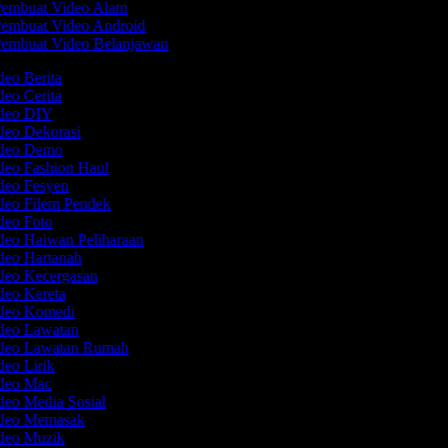
embuat Video Alam
embuat Video Android
embuat Video Belanjawan
deo Berita
deo Cerita
ideo DIY
ideo Dekorasi
ideo Demo
deo Fashion Haul
ideo Fesyen
ideo Filem Pendek
ideo Foto
deo Haiwan Peliharaan
ideo Hartanah
ideo Kecergasan
deo Kereta
ideo Komedi
ideo Lawatan
ideo Lawatan Rumah
deo Lirik
ideo Mac
deo Media Sosial
ideo Memasak
ideo Muzik