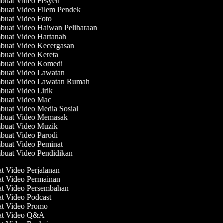
uat Video Fesyen
uat Video Filem Pendek
uat Video Foto
uat Video Haiwan Peliharaan
uat Video Hartanah
uat Video Kecergasan
uat Video Kereta
uat Video Komedi
uat Video Lawatan
uat Video Lawatan Rumah
uat Video Lirik
uat Video Mac
uat Video Media Sosial
buat Video Memasak
uat Video Muzik
uat Video Parodi
uat Video Peminat
uat Video Pendidikan
at Video Perjalanan
at Video Permainan
at Video Persembahan
at Video Podcast
at Video Promo
uat Video Q&A