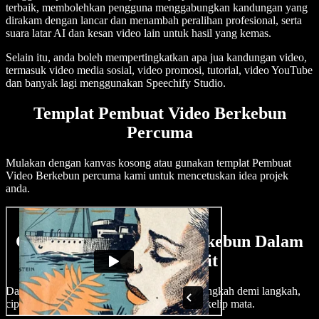
terbaik, membolehkan pengguna menggabungkan kandungan yang
dirakam dengan lancar dan menambah peralihan profesional, serta
suara latar AI dan kesan video lain untuk hasil yang kemas.
Selain itu, anda boleh mempertingkatkan apa jua kandungan video,
termasuk video media sosial, video promosi, tutorial, video YouTube
dan banyak lagi menggunakan Speechify Studio.
Templat Pembuat Video Berkebun
Percuma
Mulakan dengan kanvas kosong atau gunakan templat Pembuat
Video Berkebun percuma kami untuk mencetuskan idea projek
anda.
Cara Membuat Video Berkebun Dalam
Beberapa Minit
Daripada lawatan taman hinggalah tutorial langkah demi langkah,
cipta video berkebun yang menarik dalam sekelip mata.