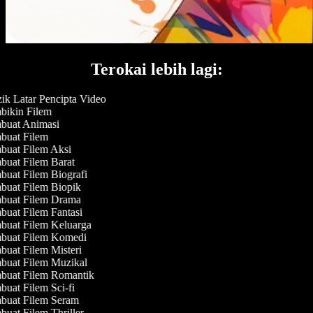
Terokai lebih lagi:
k Latar Pencipta Video
ikin Filem
uat Animasi
uat Filem
uat Filem Aksi
uat Filem Barat
uat Filem Biografi
uat Filem Biopik
uat Filem Drama
uat Filem Fantasi
uat Filem Keluarga
uat Filem Komedi
uat Filem Misteri
uat Filem Muzikal
uat Filem Romantik
uat Filem Sci-fi
uat Filem Seram
uat Filem Thriller