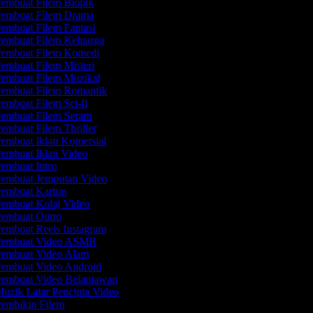
embuat Filem Biopik
embuat Filem Drama
embuat Filem Fantasi
embuat Filem Keluarga
embuat Filem Komedi
embuat Filem Misteri
embuat Filem Muzikal
embuat Filem Romantik
embuat Filem Sci-fi
embuat Filem Seram
embuat Filem Thriller
embuat Iklan Komersial
embuat Iklan Video
embuat Intro
embuat Jemputan Video
embuat Kartun
embuat Kolaj Video
embuat Outro
embuat Reels Instagram
embuat Video ASMR
embuat Video Alam
embuat Video Android
embuat Video Belanjawan
uzik Latar Pencipta Video
embikin Filem