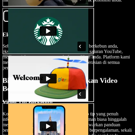
Eksport Video Berkebun Anda
Sebaik sahaja anda berpuas hati dengan hasil berkebun anda,
eksport dalam kualiti tinggi untuk dikongsi di saluran YouTube,
media sosial, atau mana-mana platform pilihan anda. Platform kami
menyokong pelbagai format, memastikan keserasian di semua
peranti dan saluran.
Bila Anda Patut Menggunakan Video
Berkebun
Video Tip Berkebun
Kongsikan ilmu berkebun anda dengan video tip yang penuh
informasi. Daripada menangani masalah tanaman biasa hinggalah
memaksimumkan ruang kecil, video ini menawarkan panduan
bernilai untuk pemula dan juga tukang kebun berpengalaman, sekali