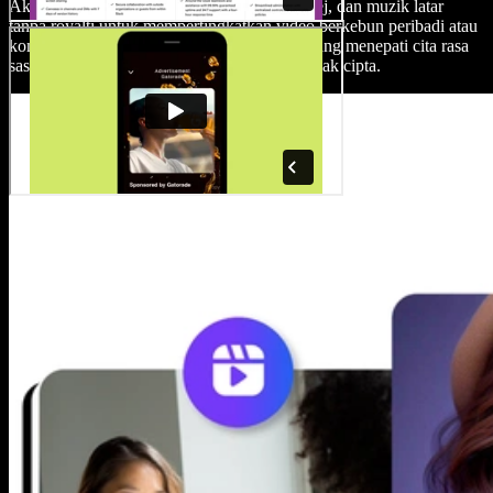
Akses koleksi besar klip video berkebun, imej, dan muzik latar
tanpa royalti untuk mempertingkatkan video berkebun peribadi atau
komersial anda, serta mencipta kandungan yang menepati cita rasa
sasaran tanpa perlu risau tentang kebenaran hak cipta.