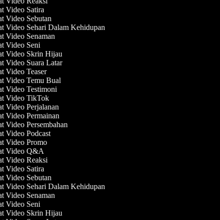
at Video Reaksi
at Video Satira
at Video Sebutan
at Video Sehari Dalam Kehidupan
at Video Senaman
at Video Seni
at Video Skrin Hijau
at Video Suara Latar
at Video Teaser
at Video Temu Bual
at Video Testimoni
at Video TikTok
at Video Perjalanan
at Video Permainan
at Video Persembahan
at Video Podcast
at Video Promo
uat Video Q&A
at Video Reaksi
at Video Satira
at Video Sebutan
at Video Sehari Dalam Kehidupan
at Video Senaman
at Video Seni
at Video Skrin Hijau