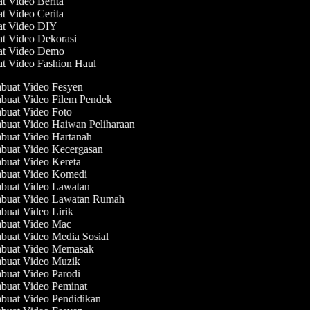
at Video Berita
at Video Cerita
at Video DIY
at Video Dekorasi
at Video Demo
at Video Fashion Haul
uat Video Fesyen
uat Video Filem Pendek
uat Video Foto
uat Video Haiwan Peliharaan
uat Video Hartanah
uat Video Kecergasan
uat Video Kereta
uat Video Komedi
uat Video Lawatan
uat Video Lawatan Rumah
uat Video Lirik
uat Video Mac
uat Video Media Sosial
buat Video Memasak
uat Video Muzik
uat Video Parodi
uat Video Peminat
uat Video Pendidikan