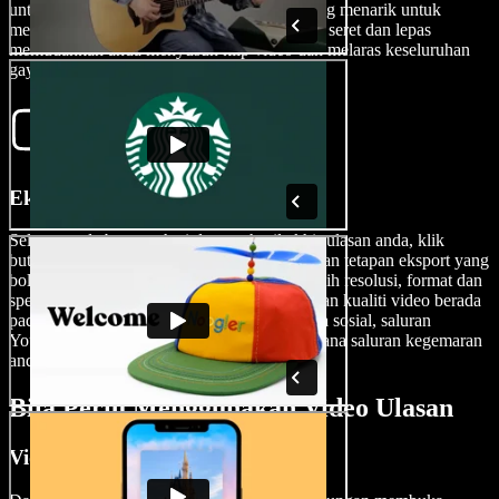
untuk penekanan, dan sertakan komentar yang menarik untuk
meningkatkan pengalaman penonton. Fungsi seret dan lepas
memudahkan anda menyusun klip video dan melaras keseluruhan
gaya visual video ulasan anda.
Eksport Video Ulasan Anda
Selepas anda berpuas hati dengan hasil akhir ulasan anda, klik
butang Eksport. Speechify Studio menawarkan tetapan eksport yang
boleh diubah suai, membolehkan anda memilih resolusi, format dan
spesifikasi lain. Buang watermark dan pastikan kualiti video berada
pada tahap terbaik sebelum dikongsi di media sosial, saluran
YouTube anda, TikTok, Vimeo atau mana-mana saluran kegemaran
anda.
Bila Perlu Menggunakan Video Ulasan
Video Unboxing