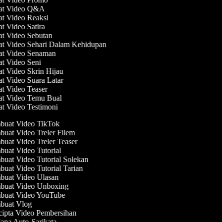
uat Video Q&A
at Video Reaksi
at Video Satira
at Video Sebutan
at Video Sehari Dalam Kehidupan
at Video Senaman
at Video Seni
at Video Skrin Hijau
at Video Suara Latar
at Video Teaser
at Video Temu Bual
at Video Testimoni
uat Video TikTok
uat Video Treler Filem
uat Video Treler Teaser
uat Video Tutorial
uat Video Tutorial Solekan
uat Video Tutorial Tarian
uat Video Ulasan
uat Video Unboxing
uat Video YouTube
uat Vlog
ipta Video Pembersihan
ana Auto-Sarikata