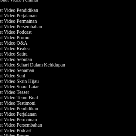
at Video Pendidikan
at Video Perjalanan
at Video Permainan
at Video Persembahan
at Video Podcast
at Video Promo
uat Video Q&A
at Video Reaksi
at Video Satira
at Video Sebutan
at Video Sehari Dalam Kehidupan
at Video Senaman
at Video Seni
at Video Skrin Hijau
at Video Suara Latar
at Video Teaser
at Video Temu Bual
at Video Testimoni
at Video Pendidikan
at Video Perjalanan
at Video Permainan
at Video Persembahan
at Video Podcast
at Video Promo