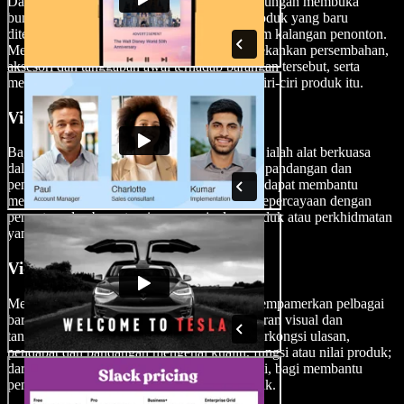
Dalam video ulasan unboxing, pencipta kandungan membuka
bungkusan dan meneroka pembungkusan produk yang baru
diterima, sekali gus membina rasa teruja dalam kalangan penonton.
Mereka menceritakan proses unboxing, menekankan persembahan,
aksesori dan tanggapan awal terhadap barangan tersebut, serta
memberikan gambaran menyeluruh tentang ciri-ciri produk itu.
Video Pemasaran
Bagi perniagaan dan influencer, video ulasan ialah alat berkuasa
dalam strategi pemasaran. Dengan berkongsi pandangan dan
pengalaman yang tulen, pencipta kandungan dapat membantu
meningkatkan kesedaran jenama, membina kepercayaan dengan
penonton, dan berpotensi memacu jualan produk atau perkhidmatan
yang diulas.
Video Haul
Menerusi video haul, pencipta kandungan mempamerkan pelbagai
barangan yang baru dibeli, memberikan paparan visual dan
tanggapan awal. Sepanjang video, mereka berkongsi ulasan,
pendapat dan pandangan mengenai kualiti, fungsi atau nilai produk;
daripada pakaian hinggalah ke gajet teknologi, bagi membantu
penonton membuat keputusan yang lebih bijak.