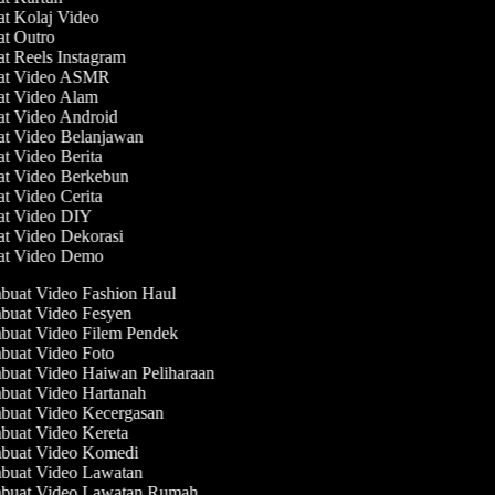
at Kolaj Video
at Outro
at Reels Instagram
uat Video ASMR
at Video Alam
at Video Android
at Video Belanjawan
at Video Berita
at Video Berkebun
at Video Cerita
at Video DIY
at Video Dekorasi
at Video Demo
uat Video Fashion Haul
uat Video Fesyen
uat Video Filem Pendek
uat Video Foto
uat Video Haiwan Peliharaan
uat Video Hartanah
uat Video Kecergasan
uat Video Kereta
uat Video Komedi
uat Video Lawatan
uat Video Lawatan Rumah