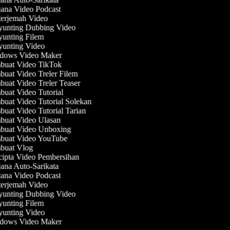
ana Video Podcast
erjemah Video
unting Dubbing Video
unting Filem
unting Video
ows Video Maker
uat Video TikTok
uat Video Treler Filem
uat Video Treler Teaser
uat Video Tutorial
uat Video Tutorial Solekan
uat Video Tutorial Tarian
uat Video Ulasan
uat Video Unboxing
uat Video YouTube
uat Vlog
ipta Video Pembersihan
ana Auto-Sarikata
ana Video Podcast
erjemah Video
unting Dubbing Video
unting Filem
unting Video
ows Video Maker