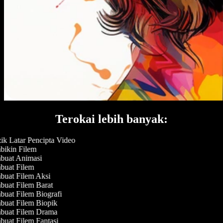
Terokai lebih banyak:
k Latar Pencipta Video
ikin Filem
uat Animasi
uat Filem
uat Filem Aksi
uat Filem Barat
uat Filem Biografi
uat Filem Biopik
uat Filem Drama
uat Filem Fantasi