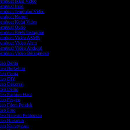
embuat Iklan Video
embuat Intro
embuat Jemputan Video
embuat Kartun
embuat Kolaj Video
embuat Outro
embuat Reels Instagram
embuat Video ASMR
embuat Video Alam
embuat Video Android
embuat Video Belanjawan
deo Berita
ideo Berkebun
deo Cerita
ideo DIY
ideo Dekorasi
ideo Demo
ideo Fashion Haul
ideo Fesyen
ideo Filem Pendek
ideo Foto
deo Haiwan Peliharaan
ideo Hartanah
ideo Kecergasan