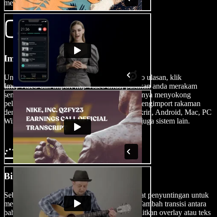
menggunakan Speechify Studio.
Import Video Anda
Untuk memulakan proses menghasilkan video ulasan, klik
Imej/Video dan import klip video anda, pastikan anda merakam
semua butiran ulasan anda. Platform ini biasanya menyokong
pelbagai format video, membolehkan anda mengimport rakaman
dengan mudah daripada webcam, perakam skrin, Android, Mac, PC
Windows, iPhone serta peranti iOS lain, dan juga sistem lain.
Bina Video Ulasan Anda
Sebaik sahaja aset anda diimport, gunakan alat penyuntingan untuk
membina video ulasan anda dengan kreatif. Tambah transisi antara
bahagian ulasan anda, gunakan alih suara, selitkan overlay atau teks