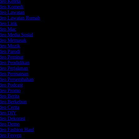
ideo Kereta
ideo Komedi
ideo Lawatan
ideo Lawatan Rumah
deo Lirik
ideo Mac
deo Media Sosial
ideo Memasak
ideo Muzik
deo Parodi
ideo Peminat
ideo Pendidikan
deo Perjalanan
ideo Permainan
ideo Persembahan
ideo Podcast
ideo Promo
deo Berita
ideo Berkebun
deo Cerita
ideo DIY
ideo Dekorasi
ideo Demo
ideo Fashion Haul
ideo Fesyen