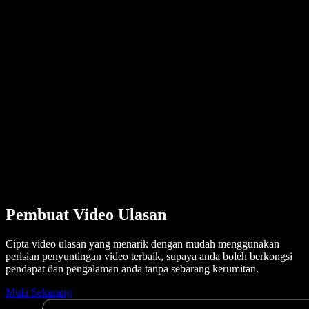
Kisah Pengguna
Baca Google Docs dengan Kuat
Kajian Kes B2B
Penukar Suara AI
Ulasan
Aplikasi yang Membacakan Teks
Media
Bacakan untuk Saya
Pembaca Teks kepada Pertuturan
Enterprise
Hubungi Jualan
Speechify untuk Enterprise & EDU
Speechify untuk Kebolehcapaian di Tempat Kerja
Speechify untuk DSA
Ejen Suara SIMBA
Speechify untuk Pembangun
Pembuat Video Ulasan
Cipta video ulasan yang menarik dengan mudah menggunakan
perisian penyuntingan video terbaik, supaya anda boleh berkongsi
pendapat dan pengalaman anda tanpa sebarang kerumitan.
Mula Sekarang