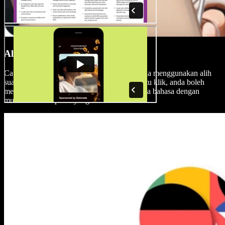
Alih Suara 1-klik
Capai audien global dengan video ulasan anda menggunakan alih
suara AI Speechify Studio. Dengan hanya satu klik, anda boleh
menterjemah video anda ke dalam mana-mana bahasa dengan
mudah untuk capaian yang lebih meluas.