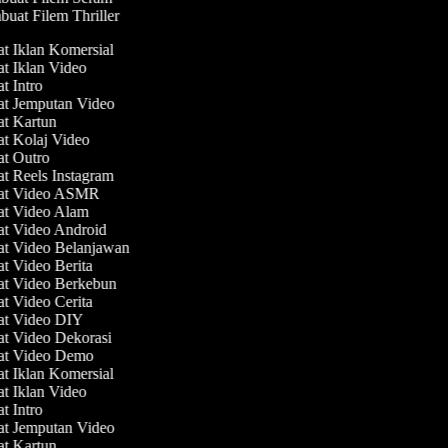
uat Filem Thriller
at Iklan Komersial
at Iklan Video
at Intro
at Jemputan Video
at Kartun
at Kolaj Video
at Outro
at Reels Instagram
uat Video ASMR
at Video Alam
at Video Android
at Video Belanjawan
at Video Berita
at Video Berkebun
at Video Cerita
at Video DIY
at Video Dekorasi
at Video Demo
at Iklan Komersial
at Iklan Video
at Intro
at Jemputan Video
at Kartun