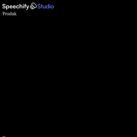
Tulis 5× lebih pantas dengan menaip menggunakan suara
Produk
Ketahui Lebih Lanjut