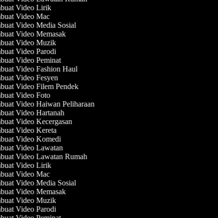
uat Video Lirik
uat Video Mac
uat Video Media Sosial
uat Video Memasak
uat Video Muzik
uat Video Parodi
uat Video Peminat
uat Video Fashion Haul
uat Video Fesyen
uat Video Filem Pendek
uat Video Foto
uat Video Haiwan Peliharaan
uat Video Hartanah
uat Video Kecergasan
uat Video Kereta
uat Video Komedi
uat Video Lawatan
uat Video Lawatan Rumah
uat Video Lirik
uat Video Mac
uat Video Media Sosial
uat Video Memasak
uat Video Muzik
uat Video Parodi
uat Video Peminat