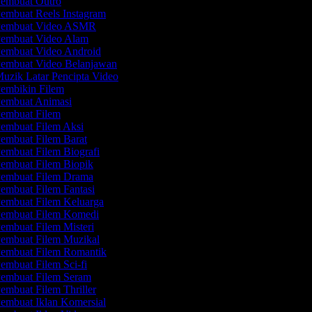
embuat Outro
embuat Reels Instagram
embuat Video ASMR
embuat Video Alam
embuat Video Android
embuat Video Belanjawan
uzik Latar Pencipta Video
embikin Filem
embuat Animasi
embuat Filem
embuat Filem Aksi
embuat Filem Barat
embuat Filem Biografi
embuat Filem Biopik
embuat Filem Drama
embuat Filem Fantasi
embuat Filem Keluarga
embuat Filem Komedi
embuat Filem Misteri
embuat Filem Muzikal
embuat Filem Romantik
embuat Filem Sci-fi
embuat Filem Seram
embuat Filem Thriller
embuat Iklan Komersial