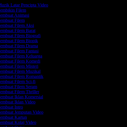
uzik Latar Pencipta Video
embikin Filem
embuat Animasi
embuat Filem
embuat Filem Aksi
embuat Filem Barat
embuat Filem Biografi
embuat Filem Biopik
embuat Filem Drama
embuat Filem Fantasi
embuat Filem Keluarga
embuat Filem Komedi
embuat Filem Misteri
embuat Filem Muzikal
embuat Filem Romantik
embuat Filem Sci-fi
embuat Filem Seram
embuat Filem Thriller
embuat Iklan Komersial
embuat Iklan Video
embuat Intro
embuat Jemputan Video
embuat Kartun
embuat Kolaj Video