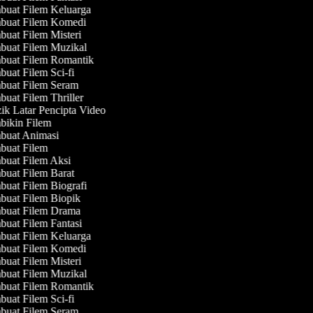
uat Filem Keluarga
uat Filem Komedi
uat Filem Misteri
uat Filem Muzikal
uat Filem Romantik
uat Filem Sci-fi
uat Filem Seram
uat Filem Thriller
k Latar Pencipta Video
ikin Filem
uat Animasi
uat Filem
uat Filem Aksi
uat Filem Barat
uat Filem Biografi
uat Filem Biopik
uat Filem Drama
uat Filem Fantasi
uat Filem Keluarga
uat Filem Komedi
uat Filem Misteri
uat Filem Muzikal
uat Filem Romantik
uat Filem Sci-fi
uat Filem Seram