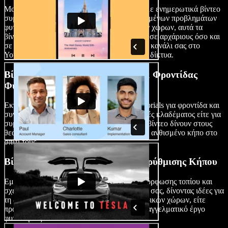
Μοιραστείτε τη σοφία σας στην κηπουρική με ενημερωτικά βίντεο
συμβουλών. Από την αντιμετώπιση συνηθισμένων προβλημάτων
φυτών έως την καλύτερη αξιοποίηση μικρών χώρων, αυτά τα
βίντεο προσφέρουν πολύτιμες γνώσεις τόσο σε αρχάριους όσο και
σε έμπειρους κηπουρούς, εμπλουτίζοντας το κανάλι σας στο
YouTube ή την παρουσία σας στα κοινωνικά δίκτυα.
Βίντεο με Tutorials Περιποίησης & Φροντίδας
Φυτών
Εκπαιδεύστε το κοινό σας με λεπτομερή tutorials για φροντίδα και
συντήρηση φυτών. Είτε πρόκειται για τεχνικές κλαδέματος είτε για
συμβουλές βιολογικής κηπουρικής, αυτά τα βίντεο δίνουν στους
θεατές τα εφόδια για να καλλιεργήσουν έναν ανθισμένο κήπο στο
σπίτι τους.
Βίντεο Σχεδιασμού Τοπίου & Διαρρύθμισης Κήπου
Εμπνεύστε δημιουργικότητα με βίντεο διαμόρφωσης τοπίου και
σχεδιασμού κήπου. Αναδείξτε τις δεξιότητές σας, δίνοντας ιδέες για
τη δημιουργία αισθητικά ευχάριστων εξωτερικών χώρων, είτε
πρόκειται για έναν DIY κήπο είτε για ένα επαγγελματικό έργο
φυτοκομίας.