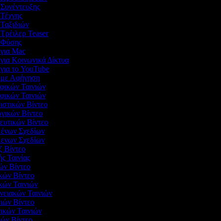
ο Συνέντευξης
ο Τέχνης
ο Ταξιδιών
 Τρέιλερ Teaser
ο Φύσης
ο για Mac
 για Κοινωνικά Δίκτυα
 για το YouTube
ο με Αφήγηση
αφικών Ταινιών
αφικών Ταινιών
μιστικών Βίντεο
ωγικών Βίντεο
δευτικών Βίντεο
μένων Σχεδίων
μενων Σχεδίων
ζ Βίντεο
ής Ταινίας
ών Βίντεο
κών Βίντεο
κών Ταινιών
ενειακών Ταινιών
ιών Βίντεο
τικών Ταινιών
ικών Βίντεο