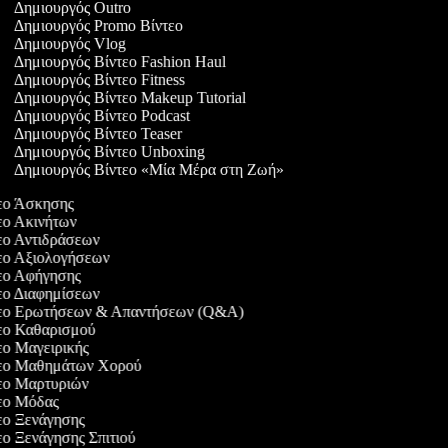
Δημιουργός Outro
Δημιουργός Promo Βίντεο
Δημιουργός Vlog
Δημιουργός Βίντεο Fashion Haul
Δημιουργός Βίντεο Fitness
Δημιουργός Βίντεο Makeup Tutorial
Δημιουργός Βίντεο Podcast
Δημιουργός Βίντεο Teaser
Δημιουργός Βίντεο Unboxing
Δημιουργός Βίντεο «Μία Μέρα στη Ζωή»
τεο Άσκησης
τεο Ακινήτων
τεο Αντιδράσεων
τεο Αξιολογήσεων
τεο Αφήγησης
τεο Διαφημίσεων
ντεο Ερωτήσεων & Απαντήσεων (Q&A)
τεο Καθαρισμού
τεο Μαγειρικής
ντεο Μαθημάτων Χορού
τεο Μαρτυριών
τεο Μόδας
τεο Ξενάγησης
τεο Ξενάγησης Σπιτιού