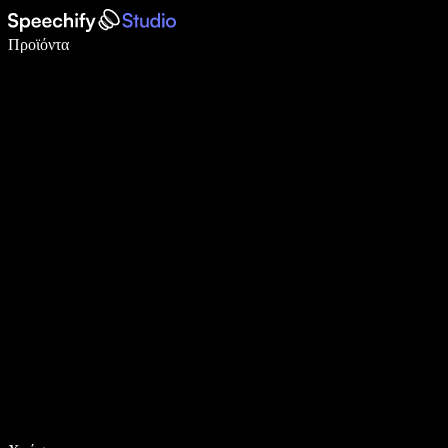
Γράψτε 5× πιο γρήγορα με φωνητική πληκτρολόγηση
Προϊόντα
Μάθετε περισσότερα