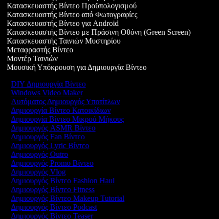
Κατασκευαστής Βίντεο Προϋπολογισμού
Κατασκευαστής Βίντεο από Φωτογραφίες
Κατασκευαστής Βίντεο για Android
Κατασκευαστής Βίντεο με Πράσινη Οθόνη (Green Screen)
Κατασκευαστής Ταινιών Μυστηρίου
Μεταφραστής Βίντεο
Μοντέρ Ταινιών
Μουσική Υπόκρουση για Δημιουργία Βίντεο
DIY Δημιουργία Βίντεο
Windows Video Maker
Αυτόματος Δημιουργός Υποτίτλων
Δημιουργία Βίντεο Κατοικίδιων
Δημιουργία Βίντεο Μικρού Μήκους
Δημιουργός ASMR Βίντεο
Δημιουργός Fan Βίντεο
Δημιουργός Lyric Βίντεο
Δημιουργός Outro
Δημιουργός Promo Βίντεο
Δημιουργός Vlog
Δημιουργός Βίντεο Fashion Haul
Δημιουργός Βίντεο Fitness
Δημιουργός Βίντεο Makeup Tutorial
Δημιουργός Βίντεο Podcast
Δημιουργός Βίντεο Teaser