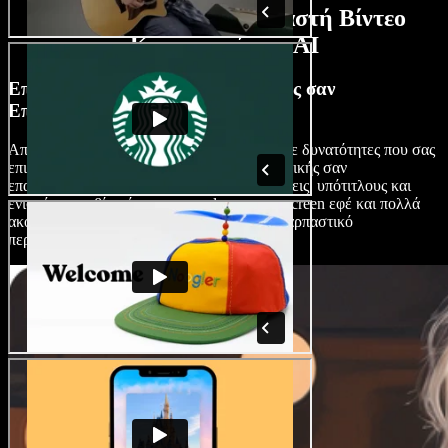
Δυνατότητες Κατασκευαστή Βίντεο
Κηπουρικής με AI
Επεξεργαστείτε Βίντεο Κηπουρικής σαν
Επαγγελματίας
Απελευθερώστε τον εσωτερικό σας editor με δυνατότητες που σας
επιτρέπουν να επεξεργάζεστε βίντεο κηπουρικής σαν
επαγγελματίας. Προσθέστε ομαλές μεταβάσεις, υπότιτλους και
ενισχύστε τα βίντεό σας με overlays, green screen εφέ και πολλά
ακόμη, για να δημιουργήσετε άρτιο και συναρπαστικό
περιεχόμενο.