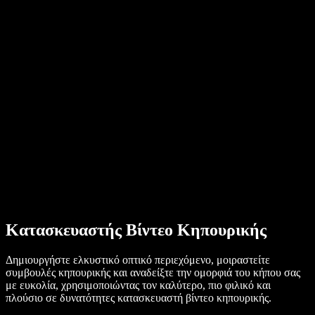
Ιστορίες χρηστών
Ανάγνωση Google Docs δυνατά
Μελέτες περίπτωσης B2B
Αλλαγή φωνής με ΤΝ
Αξιολογήσεις
Εφαρμογές που διαβάζουν κείμενο δυνατά
Τύπος
Διάβασέ μου
Αναγνώστης κειμένου σε ομιλία
Επιχειρήσεις
Επικοινωνήστε με το Τμήμα Πωλήσεων
Speechify για επιχειρήσεις & εκπαίδευση
Speechify για Access to Work
Speechify για DSA
SIMBA Φωνητικοί Πράκτορες
Speechify για προγραμματιστές
Κατασκευαστής Βίντεο Κηπουρικής
Δημιουργήστε ελκυστικό οπτικό περιεχόμενο, μοιραστείτε
συμβουλές κηπουρικής και αναδείξτε την ομορφιά του κήπου σας
με ευκολία, χρησιμοποιώντας τον καλύτερο, πιο φιλικό και
πλούσιο σε δυνατότητες κατασκευαστή βίντεο κηπουρικής.