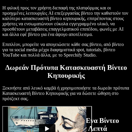
Η φιλική προς τον χρήστη διεπαφή της πλατφόρμας και οι
προηγμένες λειτουργίες AI επεξεργασίας βίντεο την καθιστούν τον
καλύτερο κατασκευαστή βίντεο κηπουρικής, επιτρέποντας στους
χρήστες να ενσωματώνουν εύκολα εγγεγραμμένο υλικό, να
προσθέτουν μεταβάσεις επαγγελματικού επιπέδου, φωνές με AI
και άλλα εφέ βίντεο για ένα άψογο αποτέλεσμα.
Επιπλέον, μπορείτε να απογειώσετε κάθε σας βίντεο, από βίντεο
για τα social media μέχρι διαφημιστικά spot, tutorials, βίντεο
YouTube και πολλά άλλα, με το Speechify Studio.
Δωρεάν Πρότυπα Κατασκευαστή Βίντεο
Κηπουρικής
Ξεκινήστε από λευκό καμβά ή χρησιμοποιήστε τα δωρεάν πρότυπα
Κατασκευαστή Βίντεο Κηπουρικής για να δώσετε ώθηση στο
πρότζεκτ σας.
Πώς να Δημιουργήσετε Ένα Βίντεο
Κηπουρικής σε Λίγα Λεπτά