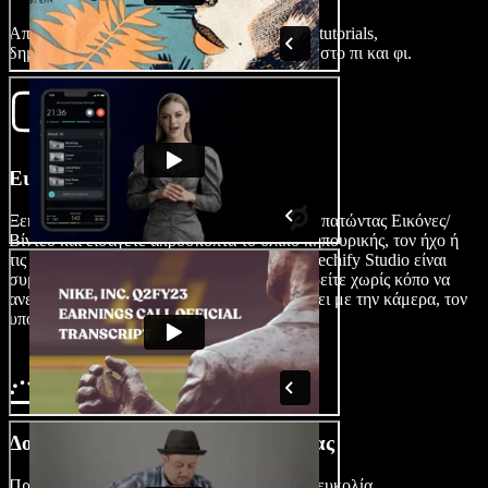
Από περιηγήσεις στον κήπο έως βήμα-βήμα tutorials,
δημιουργήστε ελκυστικά βίντεο κηπουρικής στο πι και φι.
Εισαγάγετε το Βίντεό σας
Ξεκινήστε τη διαδικασία δημιουργίας βίντεο πατώντας Εικόνες/
Βίντεο και εισάγετε απρόσκοπτα το υλικό κηπουρικής, τον ήχο ή
τις εικόνες σας στην πλατφόρμα μας. Το Speechify Studio είναι
συμβατό με διάφορες μορφές, ώστε να μπορείτε χωρίς κόπο να
ανεβάσετε περιεχόμενο που έχετε καταγράψει με την κάμερα, τον
υπολογιστή ή τη φορητή συσκευή σας.
Δομήστε Το Βίντεο Κηπουρικής Σας
Προσαρμόστε το βίντεο κηπουρικής σας με ευκολία,