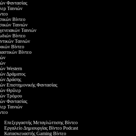
νιών Φαντασίας
ιλερ Ταινιών
ίντεο
υσικών Βίντεο
υσικών Ταινιών
ογενειακών Ταινιών
ρωδιών Βίντεο
αντικών Ταινιών
ιρικών Βίντεο
λιαστικών Βίντεο
νιών
νιών
νιών Western
νιών Δράματος
νιών Δράσης
νιών Επιστημονικής Φαντασίας
νιών Θρίλερ
νιών Τρόμου
νιών Φαντασίας
ιλερ Ταινιών
ίντεο
Επεξεργαστής Μεταγλώττισης Βίντεο
Εργαλείο Δημιουργίας Βίντεο Podcast
Κατασκευαστής Gaming Βίντεο