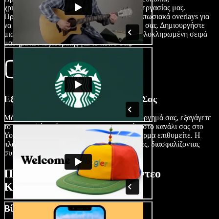
χρησιμοποιώντας τα ευέλικτα εργαλεία επεξεργασίας μας.
Προσθέστε μεταβάσεις, υπότιτλους και εντυπωσιακά overlays για
να ζωντανέψετε τις συμβουλές και τα σχέδιά σας. Δημιουργήστε
μια οπτικά εντυπωσιακή παρουσίαση ή μια ολοκληρωμένη σειρά
μαθημάτων κηπουρικής για το κοινό σας.
Εξαγάγετε Το Βίντεο Κηπουρικής Σας
Μόλις μείνετε ικανοποιημένοι με το αριστούργημά σας, εξαγάγετε
το σε υψηλή ποιότητα για να το μοιραστείτε στο κανάλι σας στο
YouTube, τα social media ή σε όποια πλατφόρμα επιθυμείτε. Η
πλατφόρμα μας υποστηρίζει διάφορες μορφές, διασφαλίζοντας
συμβατότητα με συσκευές και κανάλια.
Πότε να Χρησιμοποιείτε Βίντεο
Κηπουρικής
Βίντεο με Συμβουλές Κηπουρικής