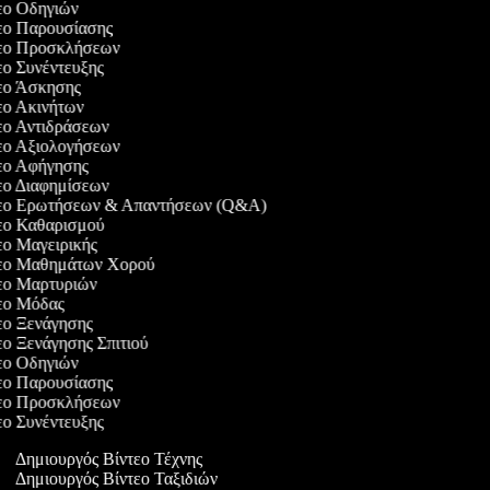
τεο Οδηγιών
τεο Παρουσίασης
ντεο Προσκλήσεων
τεο Συνέντευξης
τεο Άσκησης
τεο Ακινήτων
τεο Αντιδράσεων
τεο Αξιολογήσεων
τεο Αφήγησης
τεο Διαφημίσεων
ντεο Ερωτήσεων & Απαντήσεων (Q&A)
τεο Καθαρισμού
τεο Μαγειρικής
ντεο Μαθημάτων Χορού
τεο Μαρτυριών
τεο Μόδας
τεο Ξενάγησης
τεο Ξενάγησης Σπιτιού
τεο Οδηγιών
τεο Παρουσίασης
ντεο Προσκλήσεων
τεο Συνέντευξης
Δημιουργός Βίντεο Τέχνης
Δημιουργός Βίντεο Ταξιδιών