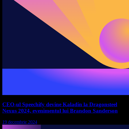
CEO-ul Speechify devine Kaladin la Dragonsteel
Nexus 2024, evenimentul lui Brandon Sanderson
19 decembrie 2024