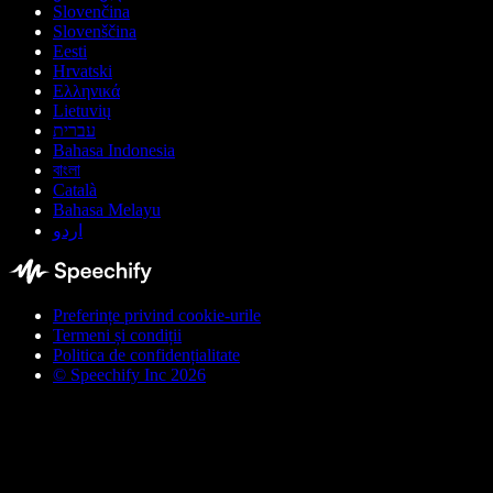
Slovenčina
Slovenščina
Eesti
Hrvatski
Ελληνικά
Lietuvių
עברית
Bahasa Indonesia
বাংলা
Català
Bahasa Melayu
اردو
Preferințe privind cookie-urile
Termeni și condiții
Politica de confidențialitate
© Speechify Inc 2026