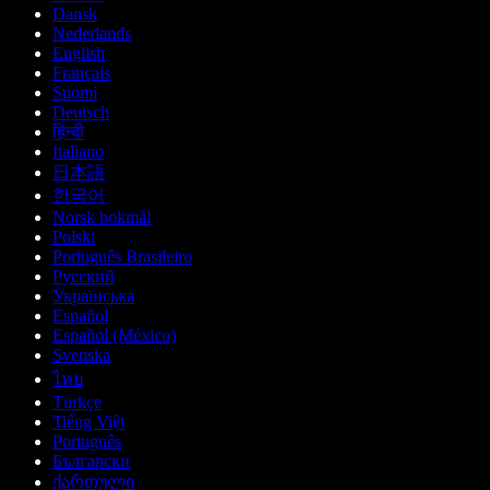
Dansk
Nederlands
English
Français
Suomi
Deutsch
हिन्दी
Italiano
日本語
한국어
Norsk bokmål
Polski
Português Brasileiro
Русский
Українська
Español
Español (México)
Svenska
ไทย
Türkçe
Tiếng Việt
Português
Български
ქართული