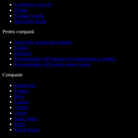
Generator vocal AI
Dublaj
Clonare vocală
Speechify Work
Pentru companii
Speechify pentru dezvoltatori
Echipe
Educație
Documentație API pentru text transformat în vorbire
Documentație API pentru agenți vocali
Companie
Despre noi
Contact
Blog
Cariere
Afiliați
Ajutor
Stare sistem
Presă
Kit de brand