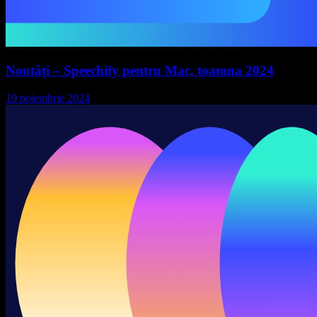
Noutăți – Speechify pentru Mac, toamna 2024
19 noiembrie 2024