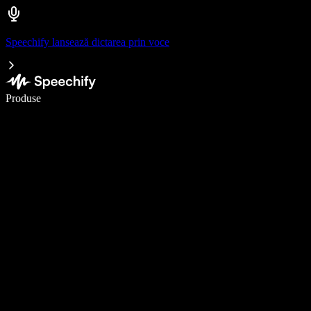
Speechify lansează dictarea prin voce
Scrie de 5× mai repede cu dictarea vocală
Produse
Află mai multe