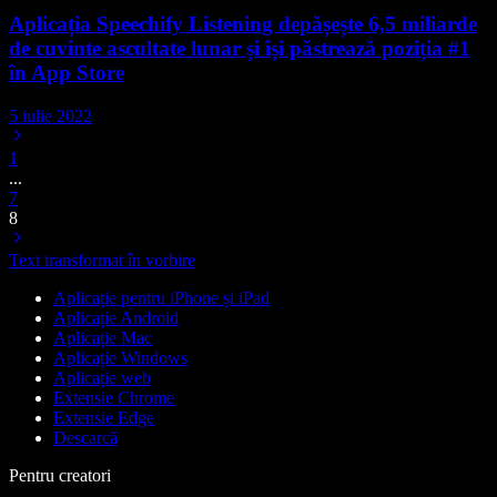
Aplicația Speechify Listening depășește 6,5 miliarde
de cuvinte ascultate lunar și își păstrează poziția #1
în App Store
5 iulie 2022
1
...
7
8
Text transformat în vorbire
Aplicație pentru iPhone și iPad
Aplicație Android
Aplicație Mac
Aplicație Windows
Aplicație web
Extensie Chrome
Extensie Edge
Descarcă
Pentru creatori