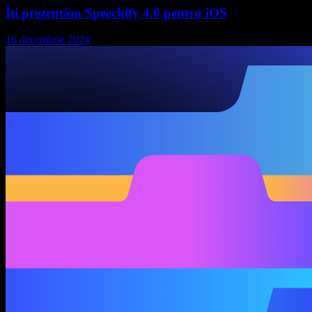
Îți prezentăm Speechify 4.0 pentru iOS
16 decembrie 2024