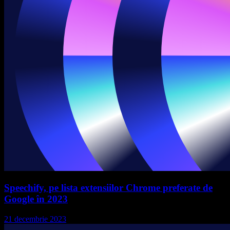
Speechify, pe lista extensiilor Chrome preferate de
Google în 2023
21 decembrie 2023