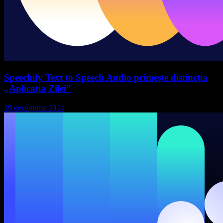
Speechify Text to Speech Audio primește distincția
„Aplicația Zilei”
19 decembrie 2024