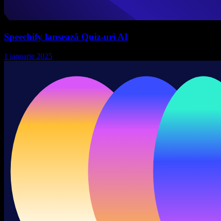
Speechify lansează Quiz-uri AI
1 ianuarie 2025