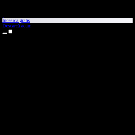
Încearcă gratis
Descarcă acum
Produse
Text transformat în vorbire
Aplicații pentru iPhone și iPad
Aplicație pentru Android
Extensie pentru Chrome
Extensie pentru Edge
Aplicație web
Aplicație pentru Mac
Aplicație pentru Windows