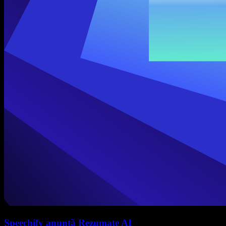
Speechify anunță Rezumate AI