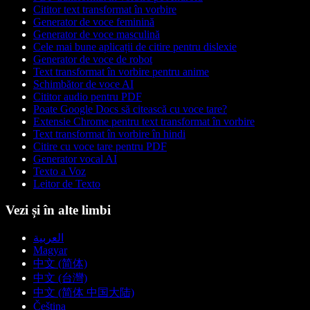
Cititor text transformat în vorbire
Generator de voce feminină
Generator de voce masculină
Cele mai bune aplicații de citire pentru dislexie
Generator de voce de robot
Text transformat în vorbire pentru anime
Schimbător de voce AI
Cititor audio pentru PDF
Poate Google Docs să citească cu voce tare?
Extensie Chrome pentru text transformat în vorbire
Text transformat în vorbire în hindi
Citire cu voce tare pentru PDF
Generator vocal AI
Texto a Voz
Leitor de Texto
Vezi și în alte limbi
العربية
Magyar
中文 (简体)
中文 (台灣)
中文 (简体 中国大陆)
Čeština