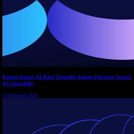
Emosi Suara AI Kini Tersedia dalam Penjana Suara
AI Speechify
19 Disember 2024