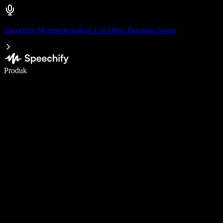
Speechify Memperkenalkan Ciri Dikte Penaipan Suara
Tulis 5× lebih pantas dengan menaip menggunakan suara
Produk
Ketahui Lebih Lanjut