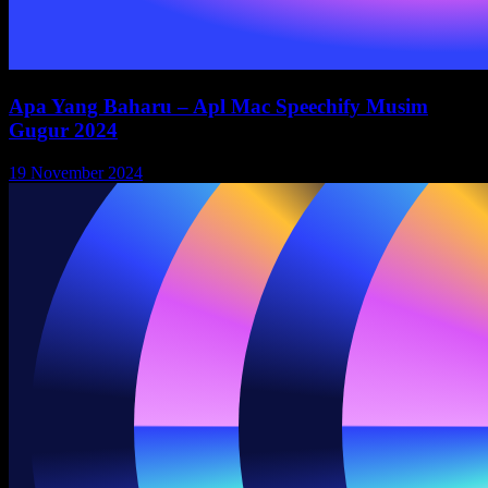
Apa Yang Baharu – Apl Mac Speechify Musim
Gugur 2024
19 November 2024