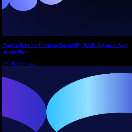
Audio Teks ke Ucapan Speechify Raih Gelaran App
of the Day
19 Disember 2024