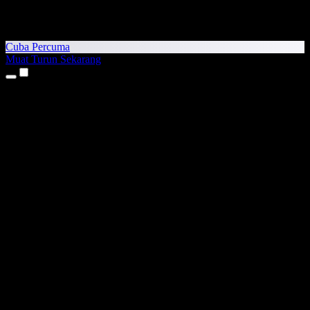
Cuba Percuma
Muat Turun Sekarang
Produk
Teks kepada Pertuturan
Aplikasi iPhone & iPad
Aplikasi Android
Sambungan Chrome
Sambungan Edge
Aplikasi Web
Aplikasi Mac
Aplikasi Windows