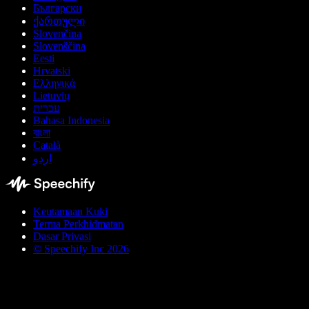
Български
ქართული
Slovenčina
Slovenščina
Eesti
Hrvatski
Ελληνικά
Lietuvių
עברית
Bahasa Indonesia
বাংলা
Català
اردو
Keutamaan Kuki
Terma Perkhidmatan
Dasar Privasi
© Speechify Inc 2026