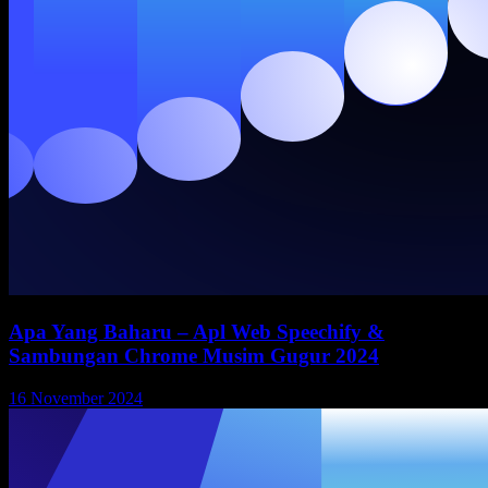
Apa Yang Baharu – Apl Web Speechify &
Sambungan Chrome Musim Gugur 2024
16 November 2024