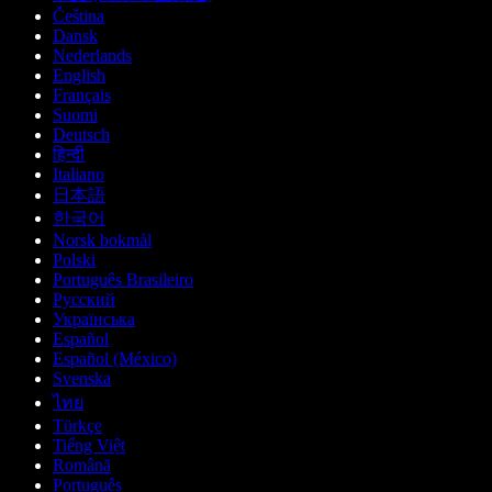
Čeština
Dansk
Nederlands
English
Français
Suomi
Deutsch
हिन्दी
Italiano
日本語
한국어
Norsk bokmål
Polski
Português Brasileiro
Русский
Українська
Español
Español (México)
Svenska
ไทย
Türkçe
Tiếng Việt
Română
Português