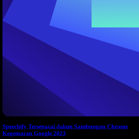
Speechify Tersenarai dalam Sambungan Chrome
Kegemaran Google 2023