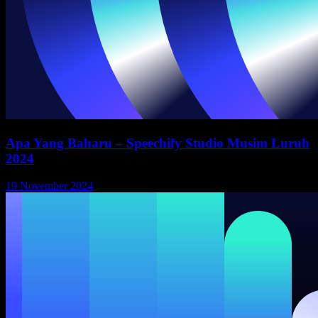
Apa Yang Baharu – Speechify Studio Musim Luruh
2024
19 November 2024